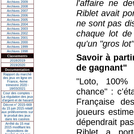
l'affaire ne d
Archives 2009
Archives 2008
Riblet avait po
Archives 2007
Archives 2006
Archives 2005
ne sont pas dis
Archives 2004
Archives 2003
chaque lot de 
Archives 2002
Archives 2001
qu'un "gros lot"
Archives 2000
Archives 1999
Archives 1998
Savoir à parti
Classements
2018/2019
de gagnant"
2019/2020
Documentation
Rapport du marché
des jeux en ligne en
"Loto, 100% 
France, 4eme
trimestre 2020 -
chance" : c'ét
18/03/2021
Cour des comptes -
La régulation des jeux
Française de
d’argent et de hasard
Décret n° 2015-669
du 15 juin 2015 relatif
joueurs estime
aux prélèvements sur
le produit des jeux
dépendrait pas
dans les casinos
Arrêté du 15 mai
2015 modifiant les
Riblet a por
dispositions de