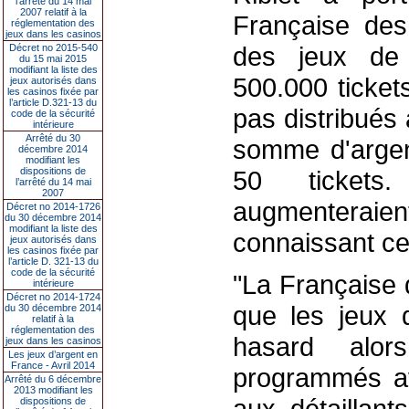
l’arrêté du 14 mai
2007 relatif à la
Française des 
réglementation des
jeux dans les casinos
des jeux de 
Décret no 2015-540
du 15 mai 2015
modifiant la liste des
500.000 ticket
jeux autorisés dans
les casinos fixée par
l’article D.321-13 du
pas distribués
code de la sécurité
intérieure
Arrêté du 30
somme d'argen
décembre 2014
modifiant les
dispositions de
50 tickets.
l’arrêté du 14 mai
2007
augmenteraie
Décret no 2014-1726
du 30 décembre 2014
modifiant la liste des
connaissant ce
jeux autorisés dans
les casinos fixée par
l’article D. 321-13 du
code de la sécurité
"La Française 
intérieure
Décret no 2014-1724
que les jeux 
du 30 décembre 2014
relatif à la
réglementation des
hasard alors
jeux dans les casinos
Les jeux d’argent en
France - Avril 2014
programmés av
Arrêté du 6 décembre
2013 modifiant les
aux détaillant
dispositions de