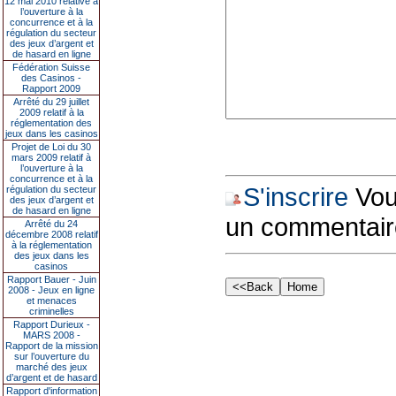
12 mai 2010 relative à
l’ouverture à la
concurrence et à la
régulation du secteur
des jeux d’argent et
de hasard en ligne
Fédération Suisse
des Casinos -
Rapport 2009
Arrêté du 29 juillet
2009 relatif à la
réglementation des
jeux dans les casinos
Projet de Loi du 30
mars 2009 relatif à
l’ouverture à la
concurrence et à la
S'inscrire
Vous
régulation du secteur
des jeux d’argent et
de hasard en ligne
un commentair
Arrêté du 24
décembre 2008 relatif
à la réglementation
des jeux dans les
casinos
Rapport Bauer - Juin
2008 - Jeux en ligne
et menaces
criminelles
Rapport Durieux -
MARS 2008 -
Rapport de la mission
sur l’ouverture du
marché des jeux
d’argent et de hasard
Rapport d'information