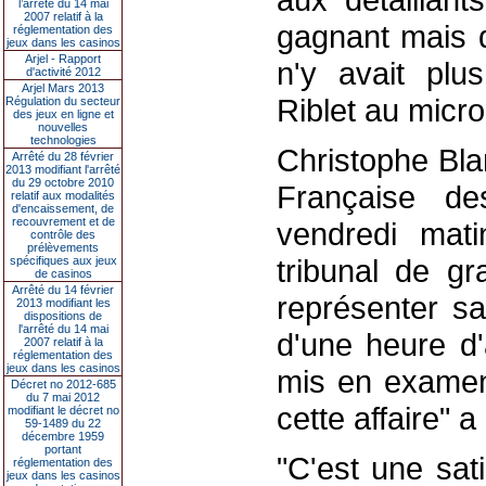
l’arrêté du 14 mai
2007 relatif à la
gagnant mais de
réglementation des
jeux dans les casinos
Arjel - Rapport
n'y avait plu
d'activité 2012
Arjel Mars 2013
Riblet au micr
Régulation du secteur
des jeux en ligne et
nouvelles
technologies
Christophe Bla
Arrêté du 28 février
2013 modifiant l'arrêté
du 29 octobre 2010
Française d
relatif aux modalités
d'encaissement, de
recouvrement et de
vendredi mati
contrôle des
prélèvements
tribunal de g
spécifiques aux jeux
de casinos
Arrêté du 14 février
représenter sa
2013 modifiant les
dispositions de
l'arrêté du 14 mai
d'une heure d'a
2007 relatif à la
réglementation des
jeux dans les casinos
mis en examen.
Décret no 2012-685
du 7 mai 2012
cette affaire" 
modifiant le décret no
59-1489 du 22
décembre 1959
portant
"C'est une sati
réglementation des
jeux dans les casinos