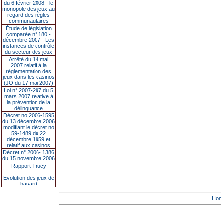
du 6 février 2008 - le
monopole des jeux au
regard des règles
communautaires
Étude de législation
comparée n° 180 -
décembre 2007 - Les
instances de contrôle
du secteur des jeux
Arrêté du 14 mai
2007 relatif à la
réglementation des
jeux dans les casinos
(JO du 17 mai 2007)
Loi n° 2007-297 du 5
mars 2007 relative à
la prévention de la
délinquance
Décret no 2006-1595
du 13 décembre 2006
modifiant le décret no
59-1489 du 22
décembre 1959 et
relatif aux casinos
Décret n° 2006- 1386
du 15 novembre 2006
Rapport Trucy
Evolution des jeux de
hasard
Ho