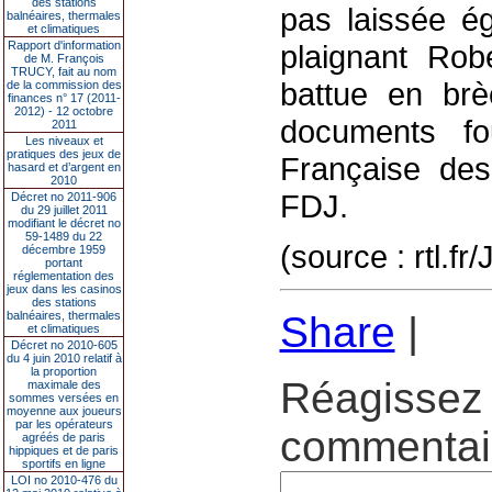
des stations
pas laissée ég
balnéaires, thermales
et climatiques
Rapport d'information
plaignant Rob
de M. François
TRUCY, fait au nom
battue en brè
de la commission des
finances n° 17 (2011-
2012) - 12 octobre
documents fo
2011
Les niveaux et
pratiques des jeux de
Française des
hasard et d’argent en
2010
FDJ.
Décret no 2011-906
du 29 juillet 2011
modifiant le décret no
59-1489 du 22
(source : rtl.fr
décembre 1959
portant
réglementation des
jeux dans les casinos
des stations
balnéaires, thermales
Share
|
et climatiques
Décret no 2010-605
du 4 juin 2010 relatif à
la proportion
Réagissez 
maximale des
sommes versées en
moyenne aux joueurs
par les opérateurs
commentair
agréés de paris
hippiques et de paris
sportifs en ligne
LOI no 2010-476 du