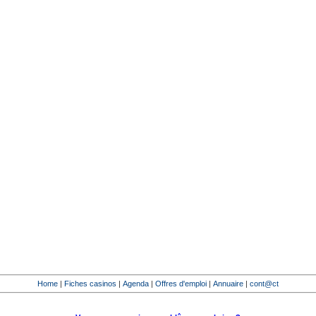
Home
|
Fiches casinos
|
Agenda
|
Offres d'emploi
|
Annuaire
|
cont@ct