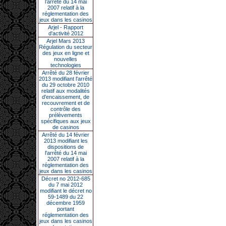
l’arrêté du 14 mai
2007 relatif à la
réglementation des
jeux dans les casinos
Arjel - Rapport
d'activité 2012
Arjel Mars 2013
Régulation du secteur
des jeux en ligne et
nouvelles
technologies
Arrêté du 28 février
2013 modifiant l'arrêté
du 29 octobre 2010
relatif aux modalités
d'encaissement, de
recouvrement et de
contrôle des
prélèvements
spécifiques aux jeux
de casinos
Arrêté du 14 février
2013 modifiant les
dispositions de
l'arrêté du 14 mai
2007 relatif à la
réglementation des
jeux dans les casinos
Décret no 2012-685
du 7 mai 2012
modifiant le décret no
59-1489 du 22
décembre 1959
portant
réglementation des
jeux dans les casinos