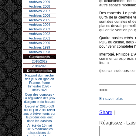
qu'actuellement, nous 
Archives 2009
autre espace modulabl
Archives 2008
Archives 2007
Des concerts. Le profe
Archives 2006
80 % de la clientèle 
Archives 2005
sont des curistes et d
Archives 2004
places devrait permettr
Archives 2003
qui ont le vent en pou
Archives 2002
Quatre postes créés.
Archives 2001
PDG du casino, deux c
Archives 2000
pour venir compléter l
Archives 1999
Archives 1998
Interrogé, Philippe D'
Classements
commentaires précis su
2018/2019
fera. »
2019/2020
(source : sudouest.c
Documentation
Rapport du marché
des jeux en ligne en
France, 4eme
trimestre 2020 -
>>>
18/03/2021
Cour des comptes -
La régulation des jeux
En savoir plus
d’argent et de hasard
Décret n° 2015-669
du 15 juin 2015 relatif
Share
|
aux prélèvements sur
le produit des jeux
dans les casinos
Réagissez - Lais
Arrêté du 15 mai
2015 modifiant les
dispositions de