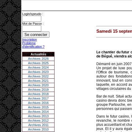
Login/speudo :
Mot de Passe :
Samedi 15 septe
Inscription
Problème
d'identification ?
Le chantier du futur 
Actualités
de Bégué, viendra alor
Archives 2026
Archives 2025
Démarré en juin 2007, 
Archives 2024
Un projet de luxe pou
Archives 2023
l'Office de tourisme,
autour des fondation
Archives 2022
innovant, tout en cons
Archives 2021
laquelle, en accord av
Archives 2020
villages circulaires du
Archives 2019
Archives 2018
Bar de nuit. Situé actu
Archives 2017
casino devra donc bie
Archives 2016
groupe Partouche, en m
Archives 2015
personnes qui passent 
Archives 2014
Archives 2013
Dans le futur casino,
revanche, le nombre d
Archives 2012
plus accueillant et ch
Archives 2011
jeux. Et il y aura éga
Archives 2010