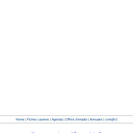
Home
|
Fiches casinos
|
Agenda
|
Offres d'emploi
|
Annuaire
|
cont@ct