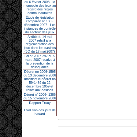
du 6 février 2008 - le
monopole des jeux au
regard des règles
communautaires
Étude de législation
comparée n° 180 -
décembre 2007 - Les
instances de contrôle
du secteur des jeux
Arrêté du 14 mai
2007 relatif à la
réglementation des
jeux dans les casinos
(JO du 17 mai 2007)
Loi n° 2007-297 du 5
mars 2007 relative à
la prévention de la
délinquance
Décret no 2006-1595
du 13 décembre 2006
modifiant le décret no
59-1489 du 22
décembre 1959 et
relatif aux casinos
Décret n° 2006- 1386
du 15 novembre 2006
Rapport Trucy
Evolution des jeux de
hasard