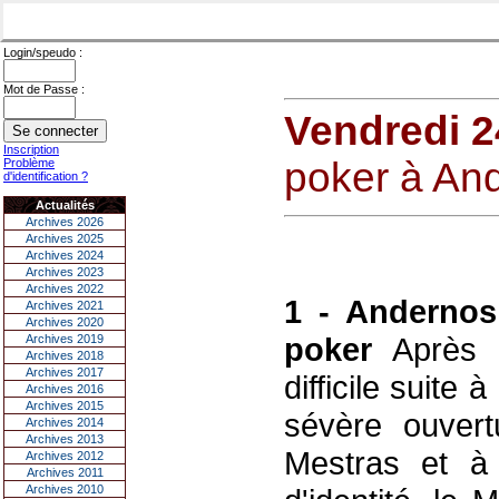
Login/speudo :
Mot de Passe :
Vendredi 2
Inscription
poker à An
Problème
d'identification ?
Actualités
Archives 2026
Archives 2025
Archives 2024
Archives 2023
Archives 2022
1 - Andernos 
Archives 2021
Archives 2020
poker
Après 
Archives 2019
Archives 2018
Archives 2017
difficile suite
Archives 2016
Archives 2015
sévère ouver
Archives 2014
Archives 2013
Mestras et à
Archives 2012
Archives 2011
Archives 2010