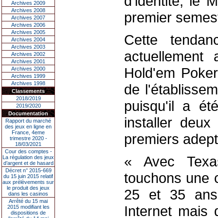
d'identité, le
Archives 2009
Archives 2008
premier semes
Archives 2007
Archives 2006
Archives 2005
Cette tenda
Archives 2004
Archives 2003
actuellement 
Archives 2002
Archives 2001
Hold'em Poker.
Archives 2000
Archives 1999
Archives 1998
de l'établisse
Classements
2018/2019
puisqu'il a é
2019/2020
Documentation
installer deux 
Rapport du marché
des jeux en ligne en
France, 4eme
premiers adepte
trimestre 2020 -
18/03/2021
Cour des comptes -
« Avec Texas
La régulation des jeux
d’argent et de hasard
Décret n° 2015-669
touchons une c
du 15 juin 2015 relatif
aux prélèvements sur
le produit des jeux
25 et 35 ans,
dans les casinos
Arrêté du 15 mai
Internet mais 
2015 modifiant les
dispositions de