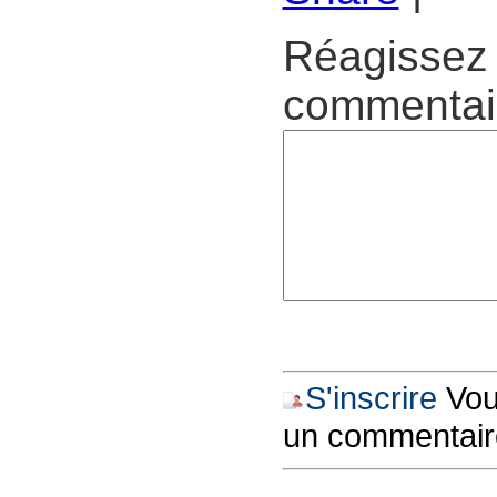
Réagissez 
commentair
S'inscrire
Vous
un commentair