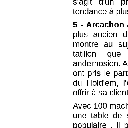
s'agit d'un
tendance à plu
5 - Arcachon 
plus ancien d
montre au suj
tatillon qu
andernosien. A 
ont pris le par
du Hold'em, l
offrir à sa clie
Avec 100 machi
une table de 
populaire , il