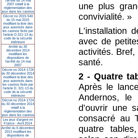
l’arrêté du 14 mai
une plus gran
2007 relatif à la
réglementation des
jeux dans les casinos
convivialité. »
Décret no 2015-540
du 15 mai 2015
modifiant la liste des
jeux autorisés dans
L'installation
les casinos fixée par
l’article D.321-13 du
avec de petite
code de la sécurité
intérieure
Arrêté du 30
activités. Bref,
décembre 2014
modifiant les
dispositions de
santé.
l’arrêté du 14 mai
2007
Décret no 2014-1726
2 - Quatre ta
du 30 décembre 2014
modifiant la liste des
jeux autorisés dans
Après le lanc
les casinos fixée par
l’article D. 321-13 du
code de la sécurité
Andernos, le 
intérieure
Décret no 2014-1724
du 30 décembre 2014
d'ouvrir une s
relatif à la
réglementation des
jeux dans les casinos
consacré au 
Les jeux d’argent en
France - Avril 2014
quatre tables,
Arrêté du 6 décembre
2013 modifiant les
dispositions de