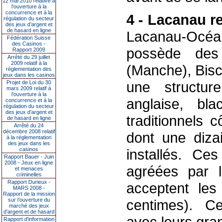
12 mai 2010 relative à
l’ouverture à la
concurrence et à la
4 - Lacanau re
régulation du secteur
des jeux d’argent et
de hasard en ligne
Lacanau-Océan,
Fédération Suisse
des Casinos -
possède des
Rapport 2009
Arrêté du 29 juillet
2009 relatif à la
(Manche), Bisc
réglementation des
jeux dans les casinos
une structure
Projet de Loi du 30
mars 2009 relatif à
l’ouverture à la
anglaise, bl
concurrence et à la
régulation du secteur
des jeux d’argent et
traditionnels 
de hasard en ligne
Arrêté du 24
décembre 2008 relatif
dont une diza
à la réglementation
des jeux dans les
casinos
installés. C
Rapport Bauer - Juin
2008 - Jeux en ligne
agréées par le
et menaces
criminelles
Rapport Durieux -
acceptent les
MARS 2008 -
Rapport de la mission
sur l’ouverture du
centimes). Ce
marché des jeux
d’argent et de hasard
avec leurs gra
Rapport d'information