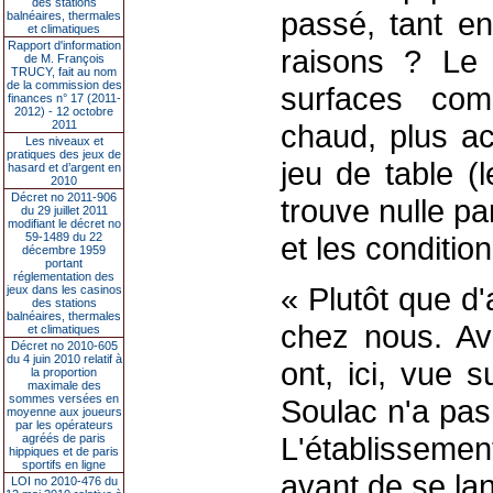
des stations
passé, tant en
balnéaires, thermales
et climatiques
Rapport d'information
raisons ? L
de M. François
TRUCY, fait au nom
de la commission des
surfaces com
finances n° 17 (2011-
2012) - 12 octobre
2011
chaud, plus ac
Les niveaux et
pratiques des jeux de
jeu de table (
hasard et d’argent en
2010
Décret no 2011-906
trouve nulle pa
du 29 juillet 2011
modifiant le décret no
59-1489 du 22
et les conditio
décembre 1959
portant
réglementation des
« Plutôt que d'
jeux dans les casinos
des stations
balnéaires, thermales
chez nous. Ave
et climatiques
Décret no 2010-605
du 4 juin 2010 relatif à
ont, ici, vue s
la proportion
maximale des
sommes versées en
Soulac n'a pas
moyenne aux joueurs
par les opérateurs
L'établissement
agréés de paris
hippiques et de paris
sportifs en ligne
avant de se lan
LOI no 2010-476 du