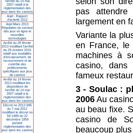
selon son dir
l’arrêté du 14 mai
2007 relatif à la
réglementation des
pas attendre
jeux dans les casinos
Arjel - Rapport
largement en fa
d'activité 2012
Arjel Mars 2013
Régulation du secteur
des jeux en ligne et
Variante la plu
nouvelles
technologies
en France, le
Arrêté du 28 février
2013 modifiant l'arrêté
du 29 octobre 2010
machines à so
relatif aux modalités
d'encaissement, de
recouvrement et de
casino, dans 
contrôle des
prélèvements
spécifiques aux jeux
fameux restaur
de casinos
Arrêté du 14 février
2013 modifiant les
3 - Soulac : p
dispositions de
l'arrêté du 14 mai
2007 relatif à la
2006
Au casino
réglementation des
jeux dans les casinos
Décret no 2012-685
au beau fixe. 
du 7 mai 2012
modifiant le décret no
59-1489 du 22
casino de Sou
décembre 1959
portant
beaucoup plus 
réglementation des
jeux dans les casinos