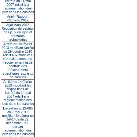
l’arrêté du 14 mai
2007 relatif à la
réglementation des
jeux dans les casinos
Arjel - Rapport
d'activité 2012
Arjel Mars 2013
Régulation du secteur
des jeux en ligne et
nouvelles
technologies
Arrêté du 28 février
2013 modifiant l'arrêté
du 29 octobre 2010
relatif aux modalités
d'encaissement, de
recouvrement et de
contrôle des
prélèvements
spécifiques aux jeux
de casinos
Arrêté du 14 février
2013 modifiant les
dispositions de
l'arrêté du 14 mai
2007 relatif à la
réglementation des
jeux dans les casinos
Décret no 2012-685
du 7 mai 2012
modifiant le décret no
59-1489 du 22
décembre 1959
portant
réglementation des
jeux dans les casinos