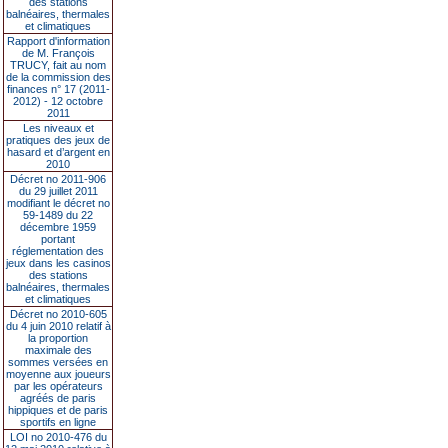
des stations
balnéaires, thermales
et climatiques
Rapport d'information
de M. François
TRUCY, fait au nom
de la commission des
finances n° 17 (2011-
2012) - 12 octobre
2011
Les niveaux et
pratiques des jeux de
hasard et d’argent en
2010
Décret no 2011-906
du 29 juillet 2011
modifiant le décret no
59-1489 du 22
décembre 1959
portant
réglementation des
jeux dans les casinos
des stations
balnéaires, thermales
et climatiques
Décret no 2010-605
du 4 juin 2010 relatif à
la proportion
maximale des
sommes versées en
moyenne aux joueurs
par les opérateurs
agréés de paris
hippiques et de paris
sportifs en ligne
LOI no 2010-476 du