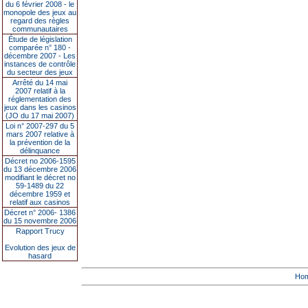
du 6 février 2008 - le
monopole des jeux au
regard des règles
communautaires
Étude de législation
comparée n° 180 -
décembre 2007 - Les
instances de contrôle
du secteur des jeux
Arrêté du 14 mai
2007 relatif à la
réglementation des
jeux dans les casinos
(JO du 17 mai 2007)
Loi n° 2007-297 du 5
mars 2007 relative à
la prévention de la
délinquance
Décret no 2006-1595
du 13 décembre 2006
modifiant le décret no
59-1489 du 22
décembre 1959 et
relatif aux casinos
Décret n° 2006- 1386
du 15 novembre 2006
Rapport Trucy
Evolution des jeux de
hasard
Ho