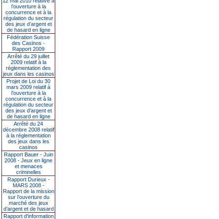
12 mai 2010 relative à
l’ouverture à la
concurrence et à la
régulation du secteur
des jeux d’argent et
de hasard en ligne
Fédération Suisse
des Casinos -
Rapport 2009
Arrêté du 29 juillet
2009 relatif à la
réglementation des
jeux dans les casinos
Projet de Loi du 30
mars 2009 relatif à
l’ouverture à la
concurrence et à la
régulation du secteur
des jeux d’argent et
de hasard en ligne
Arrêté du 24
décembre 2008 relatif
à la réglementation
des jeux dans les
casinos
Rapport Bauer - Juin
2008 - Jeux en ligne
et menaces
criminelles
Rapport Durieux -
MARS 2008 -
Rapport de la mission
sur l’ouverture du
marché des jeux
d’argent et de hasard
Rapport d'information