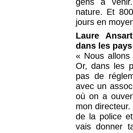
gens à venir.
nature. Et 80
jours en moyen
Laure Ansar
dans les pays 
« Nous allons 
Or, dans les p
pas de régleme
avec un associ
où on a ouver
mon directeur. A
de la police e
vais donner ta