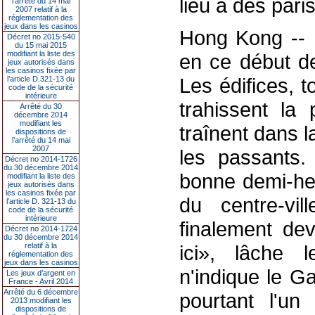
lieu à des paris
l’arrêté du 14 mai
2007 relatif à la
réglementation des
jeux dans les casinos
Hong Kong -- L
Décret no 2015-540
du 15 mai 2015
modifiant la liste des
en ce début de
jeux autorisés dans
les casinos fixée par
Les édifices, t
l’article D.321-13 du
code de la sécurité
intérieure
trahissent la
Arrêté du 30
décembre 2014
modifiant les
traînent dans l
dispositions de
l’arrêté du 14 mai
2007
les passants.
Décret no 2014-1726
du 30 décembre 2014
bonne demi-heu
modifiant la liste des
jeux autorisés dans
les casinos fixée par
du centre-vi
l’article D. 321-13 du
code de la sécurité
intérieure
finalement de
Décret no 2014-1724
du 30 décembre 2014
relatif à la
ici», lâche 
réglementation des
jeux dans les casinos
n'indique le G
Les jeux d’argent en
France - Avril 2014
Arrêté du 6 décembre
pourtant l'un
2013 modifiant les
dispositions de