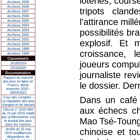
loteries, cour
Archives 2009
Archives 2008
tripots clande
Archives 2007
Archives 2006
l'attirance mil
Archives 2005
Archives 2004
possibilités br
Archives 2003
Archives 2002
Archives 2001
explosif. Et 
Archives 2000
Archives 1999
croissance, 
Archives 1998
Classements
joueurs compul
2018/2019
2019/2020
journaliste re
Documentation
Rapport du marché
des jeux en ligne en
le dossier. Dern
France, 4eme
trimestre 2020 -
18/03/2021
Dans un café
Cour des comptes -
La régulation des jeux
d’argent et de hasard
aux échecs ch
Décret n° 2015-669
du 15 juin 2015 relatif
aux prélèvements sur
Mao Tsé-Toung.
le produit des jeux
dans les casinos
chinoise et t
Arrêté du 15 mai
2015 modifiant les
dispositions de