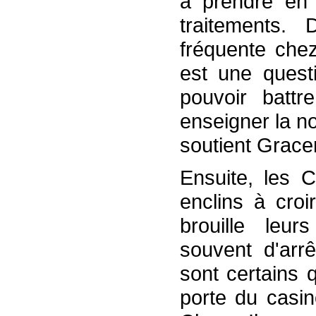
à prendre en 
traitements. D
fréquente chez
est une questi
pouvoir battr
enseigner la no
soutient Grac
Ensuite, les C
enclins à croi
brouille leu
souvent d'arrê
sont certains 
porte du casin