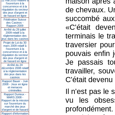
maison après a
12 mai 2010 relative à
l’ouverture à la
concurrence et à la
de chevaux. Un
régulation du secteur
des jeux d’argent et
de hasard en ligne
succombé aux 
Fédération Suisse
des Casinos -
«C'était deve
Rapport 2009
Arrêté du 29 juillet
2009 relatif à la
terminais le tr
réglementation des
jeux dans les casinos
traversier pou
Projet de Loi du 30
mars 2009 relatif à
l’ouverture à la
pouvais enfin 
concurrence et à la
régulation du secteur
des jeux d’argent et
Je passais tou
de hasard en ligne
Arrêté du 24
décembre 2008 relatif
travailler, so
à la réglementation
des jeux dans les
C'était devenu 
casinos
Rapport Bauer - Juin
2008 - Jeux en ligne
et menaces
Il n'est pas l
criminelles
Rapport Durieux -
MARS 2008 -
vu les obses
Rapport de la mission
sur l’ouverture du
profondément. 
marché des jeux
d’argent et de hasard
Rapport d'information