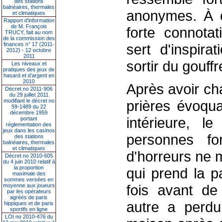
des stations
balnéaires, thermales
anonymes. À ce
et climatiques
Rapport d'information
de M. François
forte connotat
TRUCY, fait au nom
de la commission des
finances n° 17 (2011-
sert d'inspira
2012) - 12 octobre
2011
sortir du gouffr
Les niveaux et
pratiques des jeux de
hasard et d’argent en
2010
Après avoir ch
Décret no 2011-906
du 29 juillet 2011
modifiant le décret no
prières évoqua
59-1489 du 22
décembre 1959
intérieure, l
portant
réglementation des
jeux dans les casinos
personnes fo
des stations
balnéaires, thermales
et climatiques
d'horreurs ne
Décret no 2010-605
du 4 juin 2010 relatif à
la proportion
qui prend la p
maximale des
sommes versées en
fois avant de
moyenne aux joueurs
par les opérateurs
agréés de paris
autre a perd
hippiques et de paris
sportifs en ligne
LOI no 2010-476 du