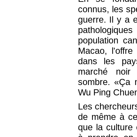
connus, les spé
guerre. Il y a 
pathologique
population ca
Macao, l'offr
dans les pays
marché noir 
sombre. «Ça n
Wu Ping Chuen
Les chercheurs
de même à ce f
que la culture