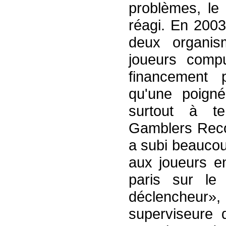
problèmes, l
réagi. En 2003
deux organis
joueurs compu
financement p
qu'une poign
surtout à t
Gamblers Reco
a subi beaucoup
aux joueurs en 
paris sur le
déclencheu
superviseure 