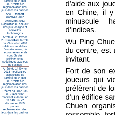
l’arrêté du 14 mai
d'aide aux jou
2007 relatif à la
réglementation des
en Chine, il y
jeux dans les casinos
Arjel - Rapport
d'activité 2012
minuscule h
Arjel Mars 2013
Régulation du secteur
des jeux en ligne et
d'indices.
nouvelles
technologies
Arrêté du 28 février
Wu Ping Chuen
2013 modifiant l'arrêté
du 29 octobre 2010
relatif aux modalités
du centre, est
d'encaissement, de
recouvrement et de
contrôle des
invitant.
prélèvements
spécifiques aux jeux
de casinos
Fort de son ex
Arrêté du 14 février
2013 modifiant les
dispositions de
joueurs qui vi
l'arrêté du 14 mai
2007 relatif à la
réglementation des
préfèrent de l
jeux dans les casinos
Décret no 2012-685
du 7 mai 2012
d'un édifice s
modifiant le décret no
59-1489 du 22
Chuen organi
décembre 1959
portant
réglementation des
ressemble for
jeux dans les casinos