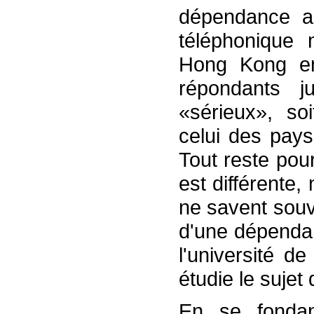
dépendance a
téléphonique
Hong Kong en
répondants j
«sérieux», so
celui des pay
Tout reste pour
est différente
ne savent souv
d'une dépendan
l'université 
étudie le sujet
En se fondan