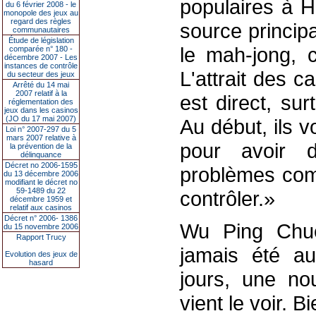
populaires à 
du 6 février 2008 - le
monopole des jeux au
regard des règles
source princip
communautaires
Étude de législation
le mah-jong, c
comparée n° 180 -
décembre 2007 - Les
instances de contrôle
L'attrait des c
du secteur des jeux
Arrêté du 14 mai
2007 relatif à la
est direct, sur
réglementation des
jeux dans les casinos
(JO du 17 mai 2007)
Au début, ils v
Loi n° 2007-297 du 5
mars 2007 relative à
pour avoir 
la prévention de la
délinquance
Décret no 2006-1595
problèmes comm
du 13 décembre 2006
modifiant le décret no
59-1489 du 22
contrôler.»
décembre 1959 et
relatif aux casinos
Décret n° 2006- 1386
Wu Ping Chue
du 15 novembre 2006
Rapport Trucy
jamais été au
Evolution des jeux de
hasard
jours, une no
vient le voir. 