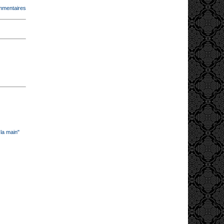
mmentaires
 la main"