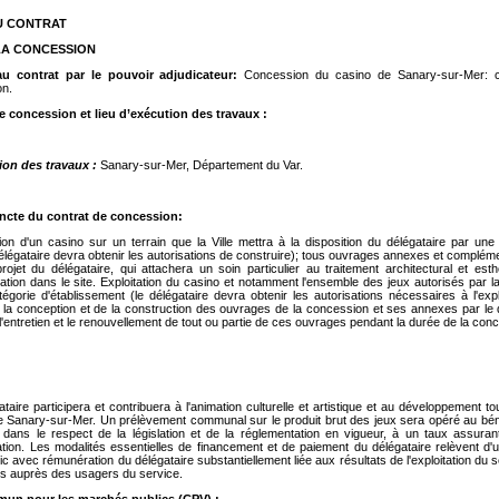
DU CONTRAT
 LA CONCESSION
ué au contrat par le pouvoir adjudicateur:
Concession du casino de Sanary-sur-Mer: c
on.
de concession et lieu d’exécution des travaux :
ion des travaux :
Sanary-sur-Mer, Département du Var.
incte du contrat de concession:
on d'un casino sur un terrain que la Ville mettra à la disposition du délégataire par un
délégataire devra obtenir les autorisations de construire); tous ouvrages annexes et complém
rojet du délégataire, qui attachera un soin particulier au traitement architectural et est
ation dans le site. Exploitation du casino et notamment l'ensemble des jeux autorisés par la 
égorie d'établissement (le délégataire devra obtenir les autorisations nécessaires à l'expl
la conception et de la construction des ouvrages de la concession et ses annexes par le 
'entretien et le renouvellement de tout ou partie de ces ouvrages pendant la durée de la con
aire participera et contribuera à l'animation culturelle et artistique et au développement tou
e Sanary-sur-Mer. Un prélèvement communal sur le produit brut des jeux sera opéré au bén
dans le respect de la législation et de la réglementation en vigueur, à un taux assurant 
ion. Les modalités essentielles de financement et de paiement du délégataire relèvent d'
c avec rémunération du délégataire substantiellement liée aux résultats de l'exploitation du s
s auprès des usagers du service.