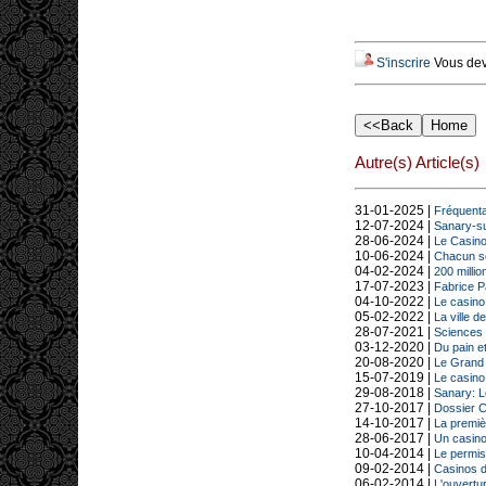
S'inscrire
Vous deve
Autre(s) Article(s)
31-01-2025 |
Fréquentat
12-07-2024 |
Sanary-su
28-06-2024 |
Le Casino 
10-06-2024 |
Chacun son
04-02-2024 |
200 millio
17-07-2023 |
Fabrice Pa
04-10-2022 |
Le casino
05-02-2022 |
La ville d
28-07-2021 |
Sciences P
03-12-2020 |
Du pain et
20-08-2020 |
Le Grand 
15-07-2019 |
Le casino 
29-08-2018 |
Sanary: L
27-10-2017 |
Dossier C
14-10-2017 |
La premiè
28-06-2017 |
Un casino
10-04-2014 |
Le permis
09-02-2014 |
Casinos d
06-02-2014 |
L'ouvertu