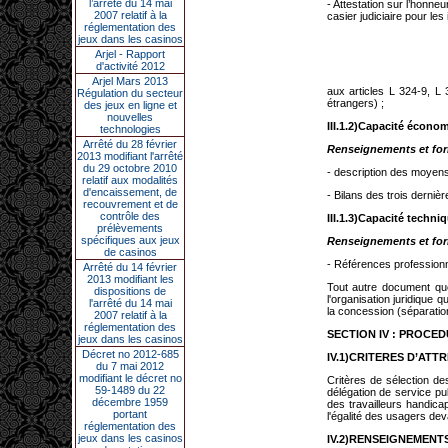
l’arrêté du 14 mai
- Attestation sur l’honneu
2007 relatif à la
casier judiciaire pour les
réglementation des
jeux dans les casinos
Arjel - Rapport
d'activité 2012
Arjel Mars 2013
aux articles L 324-9, L
Régulation du secteur
étrangers) ;
des jeux en ligne et
nouvelles
III.1.2)Capacité économ
technologies
Arrêté du 28 février
Renseignements et form
2013 modifiant l'arrêté
du 29 octobre 2010
- description des moyens
relatif aux modalités
d'encaissement, de
- Bilans des trois derni
recouvrement et de
contrôle des
III.1.3)Capacité techni
prélèvements
spécifiques aux jeux
Renseignements et form
de casinos
- Références professionne
Arrêté du 14 février
2013 modifiant les
Tout autre document que
dispositions de
l'organisation juridique 
l'arrêté du 14 mai
la concession (séparation d
2007 relatif à la
réglementation des
SECTION IV : PROCE
jeux dans les casinos
Décret no 2012-685
IV.1)CRITERES D’ATT
du 7 mai 2012
modifiant le décret no
Critères de sélection de
59-1489 du 22
délégation de service pub
décembre 1959
des travailleurs handicap
portant
l'égalité des usagers deva
réglementation des
jeux dans les casinos
IV.2)RENSEIGNEMENT