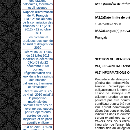
des stations
balnéaires, thermales
IV.2.1)Numéro de référe
et climatiques
____________________
Rapport d'information
de M. François
IV.2.2)Date limite de p
TRUCY, fait au nom
de la commission des
13/07/2006 à 9h00
finances n° 17 (2011-
2012) - 12 octobre
IV.2.3)Langue(s) pouvan
2011
Les niveaux et
Français
pratiques des jeux de
hasard et d’argent en
2010
Décret no 2011-906
du 29 juillet 2011
modifiant le décret no
SECTION VI : RENSE
59-1489 du 22
décembre 1959
VI.1)LE CONTRAT S’
portant
VI.2)INFORMATIONS 
réglementation des
jeux dans les casinos
Procédure de délégation
des stations
général des collectivités 
balnéaires, thermales
France. L'enveloppe co
et climatiques
obligatoirement le nom d
Décret no 2010-605
casino de Sanary-sur-Me
du 4 juin 2010 relatif à
utilement produit en un 
la proportion
peuvent pas être communi
maximale des
candidature aura été ret
sommes versées en
leur seront communiqué
moyenne aux joueurs
déposées contre récépiss
par les opérateurs
indiquées dans le courrie
agréés de paris
seront examinées au reg
hippiques et de paris
travers des sous-critèr
sportifs en ligne
intégration de l'ensembl
LOI no 2010-476 du
contribution du délégata