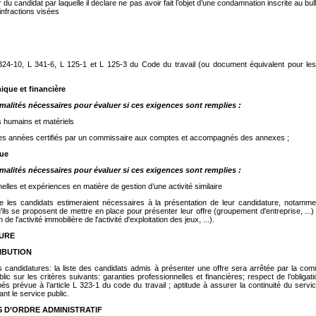
r du candidat par laquelle il déclare ne pas avoir fait l’objet d’une condamnation inscrite au bul
 infractions visées
 324-10, L 341-6, L 125-1 et L 125-3 du Code du travail (ou document équivalent pour le
ique et financière
alités nécessaires pour évaluer si ces exigences sont remplies :
 humains et matériels
ères années certifiés par un commissaire aux comptes et accompagnés des annexes ;
que
alités nécessaires pour évaluer si ces exigences sont remplies :
lles et expériences en matière de gestion d’une activité similaire
 les candidats estimeraient nécessaires à la présentation de leur candidature, notamme
qu'ils se proposent de mettre en place pour présenter leur offre (groupement d'entreprise, ...)
e l'activité immobilière de l'activité d'exploitation des jeux, ...).
DURE
RIBUTION
s candidatures: la liste des candidats admis à présenter une offre sera arrêtée par la co
lic sur les critères suivants: garanties professionnelles et financières; respect de l’obligati
és prévue à l’article L 323-1 du code du travail ; aptitude à assurer la continuité du servic
nt le service public.
S D’ORDRE ADMINISTRATIF