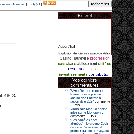
'emploi
|
Annuaire
|
cont@ct
|
En bref
Aujourd'hui|
Explosion de joie au casino de Vals-
les-bains ce vendredi 7 août. Une
Ardéchoise a décroché le jackpot,
Casino Hauteville
progression
51 232 € sur une machine à sous.
exercice
etablissement
chiffres
La retraitée, originaire de la Voulte-
sur-Rhône et habituée du casino
resultat
animations
depuis plus de 20 ans, "n'en
contribution
investissements
revenait pas".
Vos derniers
commentaires
Wynn Resorts reporte
22-07-2026|
l’ouverture du premier
l.: 4 94 32
casino des Émirats à
Un touriste italien en vacances sur
septembre 2027
commenté
la Côte d’Azur a remporté un
: 1 fois
1
jackpot exceptionnel de 84.631
Villers-sur-Mer. Le casino
euros dans la nuit de samedi à
mise sur le Monopoly ...
dimanche au Casino Barrière Le
commenté : 1 fois
Croisette à Cannes. Il s’agit d’un
"Les planètes sont
nouveau record de gains de l’année
alignées" : le groupe Cogit
2026 pour cet établissement.
confirme l'ouverture du
premier casino de Guyane