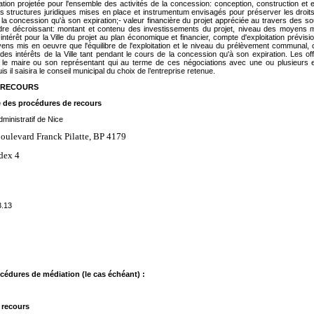
tion projetée pour l'ensemble des activités de la concession: conception, construction et ex
structures juridiques mises en place et instrumentum envisagés pour préserver les droits 
 la concession qu'à son expiration;- valeur financière du projet appréciée au travers des so
dre décroissant: montant et contenu des investissements du projet, niveau des moyens ma
térêt pour la Ville du projet au plan économique et financier, compte d'exploitation prévisi
moyens mis en oeuvre que l'équilibre de l'exploitation et le niveau du prélèvement communal,
es intérêts de la Ville tant pendant le cours de la concession qu'à son expiration. Les of
 le maire ou son représentant qui au terme de ces négociations avec une ou plusieurs e
uis il saisira le conseil municipal du choix de l’entreprise retenue.
E RECOURS
e des procédures de recours
dministratif de Nice
boulevard Franck Pilatte, BP 4179
dex 4
3.13
édures de médiation (le cas échéant) :
 recours