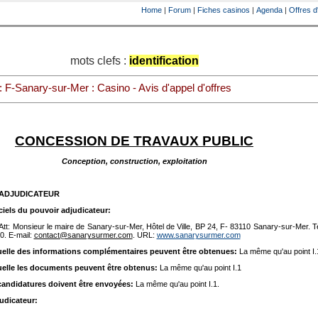
Home
|
Forum
|
Fiches casinos
|
Agenda
|
Offres d
mots clefs :
identification
: F-Sanary-sur-Mer : Casino - Avis d'appel d'offres
CONCESSION DE TRAVAUX PUBLIC
Conception, construction, exploitation
R ADJUDICATEUR
ciels du pouvoir adjudicateur:
Att: Monsieur le maire de Sanary-sur-Mer, Hôtel de Ville, BP 24, F- 83110 Sanary-sur-Mer. Te
0. E-mail:
contact@sanarysurmer.com
. URL:
www.sanarysurmer.com
uelle des informations complémentaires peuvent être obtenues:
La même qu'au point I.
uelle les documents peuvent être obtenus:
La même qu'au point I.1
 candidatures doivent être envoyées:
La même qu'au point I.1.
udicateur: