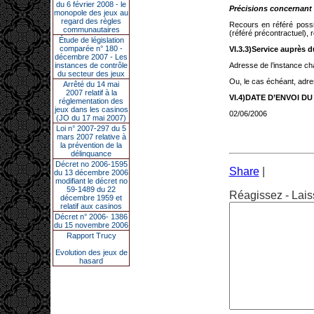
du 6 février 2008 - le
Précisions concernant l
monopole des jeux au
regard des règles
Recours en référé possi
communautaires
(référé précontractuel), 
Étude de législation
comparée n° 180 -
VI.3.3)Service auprès 
décembre 2007 - Les
instances de contrôle
Adresse de l’instance ch
du secteur des jeux
Ou, le cas échéant, adre
Arrêté du 14 mai
2007 relatif à la
VI.4)DATE D’ENVOI DU
réglementation des
jeux dans les casinos
02/06/2006
(JO du 17 mai 2007)
Loi n° 2007-297 du 5
mars 2007 relative à
la prévention de la
délinquance
Décret no 2006-1595
Share
|
du 13 décembre 2006
modifiant le décret no
59-1489 du 22
Réagissez - Lais
décembre 1959 et
relatif aux casinos
Décret n° 2006- 1386
du 15 novembre 2006
Rapport Trucy
Evolution des jeux de
hasard