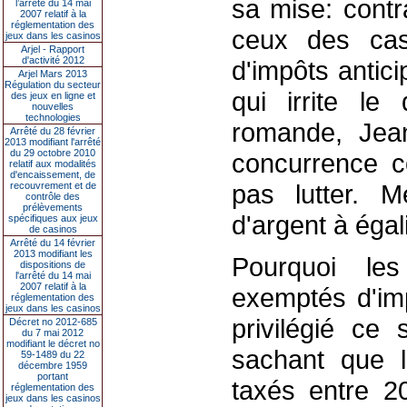
sa mise: contr
l’arrêté du 14 mai
2007 relatif à la
réglementation des
ceux des cas
jeux dans les casinos
Arjel - Rapport
d'activité 2012
d'impôts antic
Arjel Mars 2013
Régulation du secteur
qui irrite le 
des jeux en ligne et
nouvelles
technologies
romande, Jea
Arrêté du 28 février
2013 modifiant l'arrêté
du 29 octobre 2010
concurrence c
relatif aux modalités
d'encaissement, de
pas lutter. 
recouvrement et de
contrôle des
prélèvements
d'argent à égal
spécifiques aux jeux
de casinos
Arrêté du 14 février
2013 modifiant les
Pourquoi les
dispositions de
l'arrêté du 14 mai
2007 relatif à la
exemptés d'imp
réglementation des
jeux dans les casinos
privilégié ce 
Décret no 2012-685
du 7 mai 2012
modifiant le décret no
sachant que l
59-1489 du 22
décembre 1959
portant
taxés entre 2
réglementation des
jeux dans les casinos