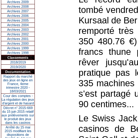
Archives 2009
Archives 2008
tombé vendredi
Archives 2007
Archives 2006
Kursaal de Ber
Archives 2005
Archives 2004
remporté très
Archives 2003
Archives 2002
350 480.76 €)
Archives 2001
Archives 2000
Archives 1999
francs thune 
Archives 1998
Classements
rêver jusqu'
2018/2019
2019/2020
pratique pas l
Documentation
Rapport du marché
335 machines 
des jeux en ligne en
France, 4eme
trimestre 2020 -
s'est partagé 
18/03/2021
Cour des comptes -
La régulation des jeux
90 centimes...
d’argent et de hasard
Décret n° 2015-669
du 15 juin 2015 relatif
Le Swiss Jackp
aux prélèvements sur
le produit des jeux
dans les casinos
casinos de B
Arrêté du 15 mai
2015 modifiant les
dispositions de