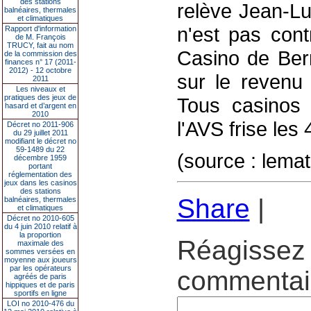
des stations
relève Jean-Lu
balnéaires, thermales
et climatiques
n'est pas cont
Rapport d'information
de M. François
TRUCY, fait au nom
Casino de Ber
de la commission des
finances n° 17 (2011-
2012) - 12 octobre
sur le revenu 
2011
Les niveaux et
pratiques des jeux de
Tous casinos 
hasard et d’argent en
2010
l'AVS frise les 
Décret no 2011-906
du 29 juillet 2011
modifiant le décret no
59-1489 du 22
(source : lem
décembre 1959
portant
réglementation des
jeux dans les casinos
des stations
Share
|
balnéaires, thermales
et climatiques
Décret no 2010-605
du 4 juin 2010 relatif à
la proportion
Réagissez 
maximale des
sommes versées en
moyenne aux joueurs
par les opérateurs
commentair
agréés de paris
hippiques et de paris
sportifs en ligne
LOI no 2010-476 du