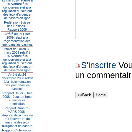
12 mai 2010 relative à
l’ouverture à la
concurrence et à la
régulation du secteur
des jeux d’argent et
de hasard en ligne
Fédération Suisse
des Casinos -
Rapport 2009
Arrêté du 29 juillet
2009 relatif à la
réglementation des
jeux dans les casinos
Projet de Loi du 30
mars 2009 relatif à
l’ouverture à la
concurrence et à la
S'inscrire
Vous
régulation du secteur
des jeux d’argent et
de hasard en ligne
un commentair
Arrêté du 24
décembre 2008 relatif
à la réglementation
des jeux dans les
casinos
Rapport Bauer - Juin
2008 - Jeux en ligne
et menaces
criminelles
Rapport Durieux -
MARS 2008 -
Rapport de la mission
sur l’ouverture du
marché des jeux
d’argent et de hasard
Rapport d'information