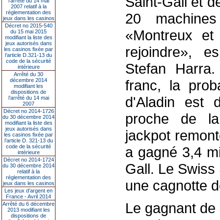
Saint-Gall et 
l’arrêté du 14 mai
2007 relatif à la
réglementation des
20 machines
jeux dans les casinos
Décret no 2015-540
«Montreux et 
du 15 mai 2015
modifiant la liste des
jeux autorisés dans
rejoindre», e
les casinos fixée par
l’article D.321-13 du
code de la sécurité
Stefan Harra
intérieure
Arrêté du 30
décembre 2014
franc, la prob
modifiant les
dispositions de
d'Aladin est 
l’arrêté du 14 mai
2007
Décret no 2014-1726
proche de la
du 30 décembre 2014
modifiant la liste des
jeux autorisés dans
jackpot remont
les casinos fixée par
l’article D. 321-13 du
code de la sécurité
a gagné 3,4 mi
intérieure
Décret no 2014-1724
Gall. Le Swiss
du 30 décembre 2014
relatif à la
réglementation des
une cagnotte de
jeux dans les casinos
Les jeux d’argent en
France - Avril 2014
Le gagnant de 
Arrêté du 6 décembre
2013 modifiant les
dispositions de