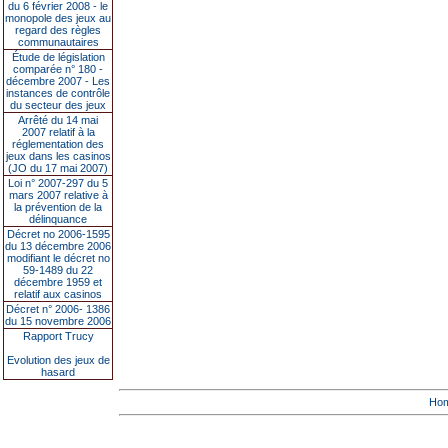
du 6 février 2008 - le
monopole des jeux au
regard des règles
communautaires
Étude de législation
comparée n° 180 -
décembre 2007 - Les
instances de contrôle
du secteur des jeux
Arrêté du 14 mai
2007 relatif à la
réglementation des
jeux dans les casinos
(JO du 17 mai 2007)
Loi n° 2007-297 du 5
mars 2007 relative à
la prévention de la
délinquance
Décret no 2006-1595
du 13 décembre 2006
modifiant le décret no
59-1489 du 22
décembre 1959 et
relatif aux casinos
Décret n° 2006- 1386
du 15 novembre 2006
Rapport Trucy
Evolution des jeux de
hasard
Ho