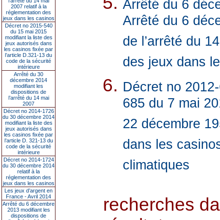
Arrêté du 6 déce
l’arrêté du 14 mai
2007 relatif à la
réglementation des
Arrêté du 6 déce
jeux dans les casinos
Décret no 2015-540
du 15 mai 2015
de l’arrêté du 1
modifiant la liste des
jeux autorisés dans
les casinos fixée par
l’article D.321-13 du
des jeux dans l
code de la sécurité
intérieure
Arrêté du 30
décembre 2014
Décret no 2012-
modifiant les
dispositions de
l’arrêté du 14 mai
685 du 7 mai 20
2007
Décret no 2014-1726
du 30 décembre 2014
22 décembre 195
modifiant la liste des
jeux autorisés dans
les casinos fixée par
dans les casinos
l’article D. 321-13 du
code de la sécurité
intérieure
Décret no 2014-1724
climatiques
du 30 décembre 2014
relatif à la
réglementation des
jeux dans les casinos
Les jeux d’argent en
France - Avril 2014
recherches dan
Arrêté du 6 décembre
2013 modifiant les
dispositions de