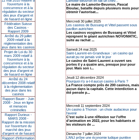
12 mai 2010 relative à
Lamotte-Beuvron en fait un chev...
l’ouverture à la
Le maire de Lamotte-Beuvron, Pascal
concurrence et à la
Bioulac, bataille depuis plusieurs mois pour
régulation du secteur
obtenir l'autorisat...
des jeux d’argent et
de hasard en ligne
Mercredi 30 juillet 2025
Fédération Suisse
Les casinos de Bussang et Vittel passent sous
des Casinos -
pavillon autrichien
Rapport 2009
Les casinos vosgiens de Bussang et Vittel
Arrêté du 29 juillet
rejoignent le géant autrichien NOVOMATIC,
2009 relatif à la
suite au rachat ...
réglementation des
jeux dans les casinos
Samedi 24 mai 2025
Projet de Loi du 30
Saint-Laurent-en-Grandvaux : un casino qui
mars 2009 relatif à
aurait pu ne jamais voir le jour
l’ouverture à la
Le casino de Saint-Laurent a ouvert ses
concurrence et à la
portes il y a quatre ans, presque jour pour
régulation du secteur
jour. Mais son i...
des jeux d’argent et
de hasard en ligne
Jeudi 12 décembre 2024
Arrêté du 24
Pourquoi n’y a-t-il aucun casino à Paris ?
décembre 2008 relatif
La France compte près de 200 casinos, mais
à la réglementation
aucun dans la capitale. Cette interdiction a
des jeux dans les
été pensée p...
casinos
Rapport Bauer - Juin
2008 - Jeux en ligne
Mercredi 11 septembre 2024
et menaces
Un casino à Thonon : un choix audacieux pour
criminelles
l’avenir
Rapport Durieux -
C’est suite à une réflexion sur l’offre
MARS 2008 -
d’animation en 2022, pour les habitants et
Rapport de la mission
les visiteurs de ...
sur l’ouverture du
marché des jeux
d’argent et de hasard
Dimanche 7 juillet 2024
L’ANJ prône une économie ludique punitive
Rapport d'information