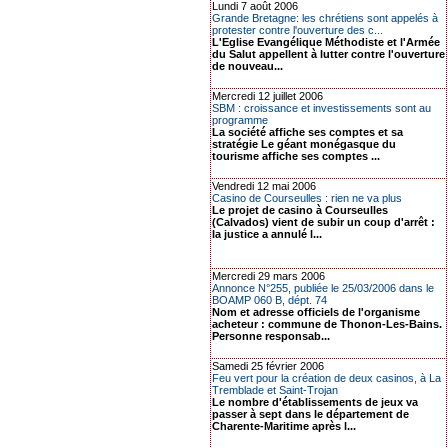
Lundi 7 août 2006
Grande Bretagne: les chrétiens sont appelés à
protester contre l'ouverture des c...
L'Eglise Evangélique Méthodiste et l'Armée
du Salut appellent à lutter contre l'ouverture
de nouveau...
Mercredi 12 juillet 2006
SBM : croissance et investissements sont au
programme
La société affiche ses comptes et sa
stratégie Le géant monégasque du
tourisme affiche ses comptes ...
Vendredi 12 mai 2006
Casino de Courseulles : rien ne va plus
Le projet de casino à Courseulles
(Calvados) vient de subir un coup d'arrêt :
la justice a annulé l...
Mercredi 29 mars 2006
Annonce N°255, publiée le 25/03/2006 dans le
BOAMP 060 B, dépt. 74
Nom et adresse officiels de l'organisme
acheteur : commune de Thonon-Les-Bains.
Personne responsab...
Samedi 25 février 2006
Feu vert pour la création de deux casinos, à La
Tremblade et Saint-Trojan
Le nombre d'établissements de jeux va
passer à sept dans le département de
Charente-Maritime après l...