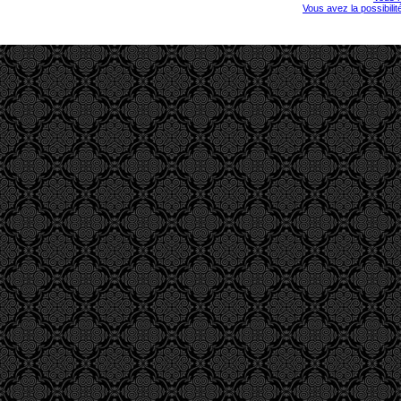
Vous avez la possibili