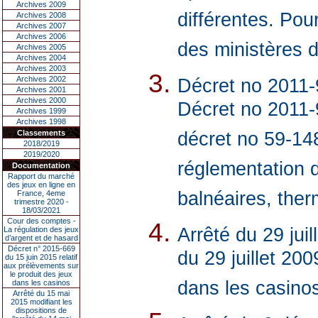
Archives 2009
différentes. Pour
Archives 2008
Archives 2007
Archives 2006
des ministères de
Archives 2005
Archives 2004
Archives 2003
Archives 2002
Décret no 2011-9
Archives 2001
Archives 2000
Décret no 2011-9
Archives 1999
Archives 1998
Classements
décret no 59-14
2018/2019
2019/2020
réglementation d
Documentation
Rapport du marché
des jeux en ligne en
balnéaires, ther
France, 4eme
trimestre 2020 -
18/03/2021
Cour des comptes -
Arrêté du 29 juil
La régulation des jeux
d’argent et de hasard
Décret n° 2015-669
du 29 juillet 200
du 15 juin 2015 relatif
aux prélèvements sur
le produit des jeux
dans les casino
dans les casinos
Arrêté du 15 mai
2015 modifiant les
dispositions de