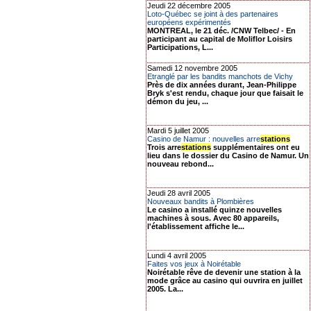
Jeudi 22 décembre 2005
Loto-Québec se joint à des partenaires
européens expérimentés
MONTREAL, le 21 déc. /CNW Telbec/ - En
participant au capital de Moliflor Loisirs
Participations, L...
Samedi 12 novembre 2005
Etranglé par les bandits manchots de Vichy
Près de dix années durant, Jean-Philippe
Bryk s'est rendu, chaque jour que faisait le
démon du jeu, ...
Mardi 5 juillet 2005
Casino de Namur : nouvelles arre
stations
Trois arre
stations
supplémentaires ont eu
lieu dans le dossier du Casino de Namur. Un
nouveau rebond...
Jeudi 28 avril 2005
Nouveaux bandits à Plombières
Le casino a installé quinze nouvelles
machines à sous. Avec 80 appareils,
l'établissement affiche le...
Lundi 4 avril 2005
Faites vos jeux à Noirétable
Noirétable rêve de devenir une station à la
mode grâce au casino qui ouvrira en juillet
2005. La...