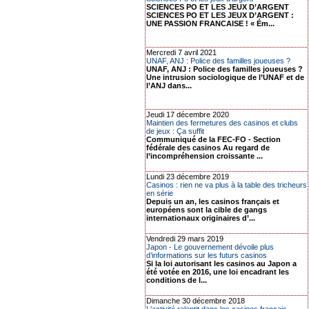
SCIENCES PO ET LES JEUX D’ARGENT
SCIENCES PO ET LES JEUX D’ARGENT :
UNE PASSION FRANCAISE ! « Ém...
Mercredi 7 avril 2021
UNAF, ANJ : Police des familles joueuses ?
UNAF, ANJ : Police des familles joueuses ?
Une intrusion sociologique de l’UNAF et de
l’ANJ dans...
Jeudi 17 décembre 2020
Maintien des fermetures des casinos et clubs
de jeux : Ça suffit
Communiqué de la FEC-FO - Section
fédérale des casinos Au regard de
l’incompréhension croissante ...
Lundi 23 décembre 2019
Casinos : rien ne va plus à la table des tricheurs
en série
Depuis un an, les casinos français et
européens sont la cible de gangs
internationaux originaires d’...
Vendredi 29 mars 2019
Japon - Le gouvernement dévoile plus
d’informations sur les futurs casinos
Si la loi autorisant les casinos au Japon a
été votée en 2016, une loi encadrant les
conditions de l...
Dimanche 30 décembre 2018