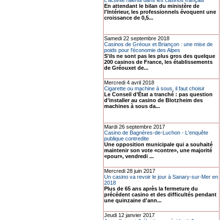
L'activité ralentit dans les casinos français
En attendant le bilan du ministère de
l'Intérieur, les professionnels évoquent une
croissance de 0,5...
Samedi 22 septembre 2018
Casinos de Gréoux et Briançon : une mise de
poids pour l'économie des Alpes
S'ils ne sont pas les plus gros des quelque
200 casinos de France, les établissements
de Gréouxet de...
Mercredi 4 avril 2018
Cigarette ou machine à sous, il faut choisir
Le Conseil d’État a tranché : pas question
d’installer au casino de Blotzheim des
machines à sous da...
Mardi 26 septembre 2017
Casino de Bagnères-de-Luchon - L'enquête
publique contredite
Une opposition municipale qui a souhaité
maintenir son vote «contre», une majorité
«pour», vendredi ...
Mercredi 28 juin 2017
Un casino va revoir le jour à Sanary-sur-Mer en
2018
Plus de 65 ans après la fermeture du
précédent casino et des difficultés pendant
une quinzaine d'ann...
Jeudi 12 janvier 2017