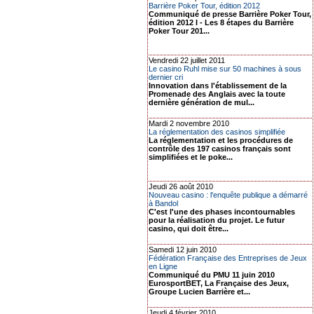
Barrière Poker Tour, édition 2012
Communiqué de presse Barrière Poker Tour,
édition 2012 I - Les 8 étapes du Barrière
Poker Tour 201...
Vendredi 22 juillet 2011
Le casino Ruhl mise sur 50 machines à sous
dernier cri
Innovation dans l'établissement de la
Promenade des Anglais avec la toute
dernière génération de mul...
Mardi 2 novembre 2010
La réglementation des casinos simplifiée
La réglementation et les procédures de
contrôle des 197 casinos français sont
simplifiées et le poke...
Jeudi 26 août 2010
Nouveau casino : l'enquête publique a démarré
à Bandol
C'est l'une des phases incontournables
pour la réalisation du projet. Le futur
casino, qui doit être...
Samedi 12 juin 2010
Fédération Française des Entreprises de Jeux
en Ligne
Communiqué du PMU 11 juin 2010
EurosportBET, La Française des Jeux,
Groupe Lucien Barrière et...
Jeudi 4 février 2010