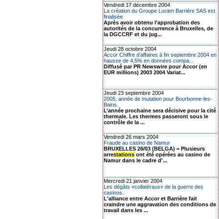
Vendredi 17 décembre 2004
La création du Groupe Lucien Barrière SAS est
finalisée
Après avoir obtenu l’approbation des
autorités de la concurrence à Bruxelles, de
la DGCCRF et du jug...
Jeudi 28 octobre 2004
Accor Chiffre d'affaires à fin septembre 2004 en
hausse de 4,5% en données compa...
Diffusé par PR Newswire pour Accor (en
EUR millions) 2003 2004 Variat...
Jeudi 23 septembre 2004
2005, année de mutation pour Bourbonne-les-
Bains.
L’année prochaine sera décisive pour la cité
thermale. Les thermes passeront sous le
contrôle de la ...
Vendredi 26 mars 2004
Fraude au casino de Namur
BRUXELLES 26/03 (BELGA) = Plusieurs
arre
stations
ont été opérées au casino de
Namur dans le cadre d'...
Mercredi 21 janvier 2004
Les dégâts «collatéraux» de la guerre des
casinos.
L'alliance entre Accor et Barrière fait
craindre une aggravation des conditions de
travail dans les ...