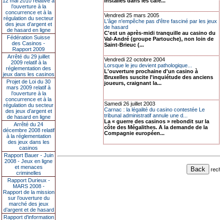
12 mai 2010 relative à
installés dans les café...
l’ouverture à la
concurrence et à la
Vendredi 25 mars 2005
régulation du secteur
L'âge n'empêche pas d'être fasciné par les jeux
des jeux d’argent et
de hasard
de hasard en ligne
C'est un après-midi tranquille au casino du
Fédération Suisse
Val-André (groupe Partouche), non loin de
des Casinos -
Saint-Brieuc (...
Rapport 2009
Arrêté du 29 juillet
Vendredi 22 octobre 2004
2009 relatif à la
Lorsque le jeu devient pathologique...
réglementation des
L'ouverture prochaine d'un casino à
jeux dans les casinos
Bruxelles suscite l'inquiétude des anciens
Projet de Loi du 30
joueurs, craignant la...
mars 2009 relatif à
l’ouverture à la
concurrence et à la
Samedi 26 juillet 2003
régulation du secteur
Carnac : la légalité du casino contestée Le
des jeux d’argent et
tribunal administratif annule une d...
de hasard en ligne
La « guerre des casinos » rebondit sur la
Arrêté du 24
côte des Mégalithes. A la demande de la
décembre 2008 relatif
Compagnie européen...
à la réglementation
des jeux dans les
casinos
Rapport Bauer - Juin
2008 - Jeux en ligne
et menaces
rec
criminelles
Rapport Durieux -
MARS 2008 -
Rapport de la mission
sur l’ouverture du
marché des jeux
d’argent et de hasard
Rapport d'information