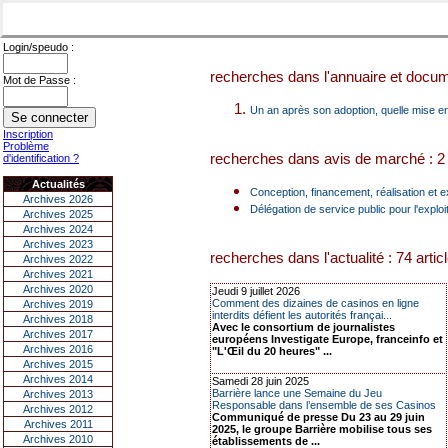
Login/speudo :
recherches dans l'annuaire et docume
Mot de Passe :
Un an après son adoption, quelle mise e
Inscription
Problème
recherches dans avis de marché : 2 
d'identification ?
Actualités
Conception, financement, réalisation et e
Archives 2026
Délégation de service public pour l'expl
Archives 2025
Archives 2024
Archives 2023
recherches dans l'actualité : 74 artic
Archives 2022
Archives 2021
Archives 2020
Jeudi 9 juillet 2026
Comment des dizaines de casinos en ligne
Archives 2019
interdits défient les autorités françai...
Archives 2018
Avec le consortium de journalistes
Archives 2017
européens Investigate Europe, franceinfo et
Archives 2016
"L'Œil du 20 heures" ...
Archives 2015
Archives 2014
Samedi 28 juin 2025
Barrière lance une Semaine du Jeu
Archives 2013
Responsable dans l’ensemble de ses Casinos
Archives 2012
Communiqué de presse Du 23 au 29 juin
Archives 2011
2025, le groupe Barrière mobilise tous ses
Archives 2010
établissements de ...