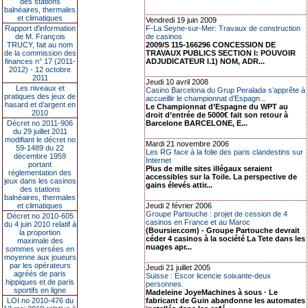
des stations
balnéaires, thermales
et climatiques
Vendredi 19 juin 2009
Rapport d'information
F-La Seyne-sur-Mer: Travaux de construction
de M. François
de casinos
TRUCY, fait au nom
2009/S 115-166296 CONCESSION DE
de la commission des
TRAVAUX PUBLICS SECTION I: POUVOIR
finances n° 17 (2011-
ADJUDICATEUR I.1) NOM, ADR...
2012) - 12 octobre
2011
Jeudi 10 avril 2008
Les niveaux et
Casino Barcelona du Grup Peralada s’apprête à
pratiques des jeux de
accueillir le championnat d’Espagn...
hasard et d’argent en
Le Championnat d’Espagne du WPT au
2010
droit d’entrée de 5000€ fait son retour à
Décret no 2011-906
Barcelone BARCELONE, E...
du 29 juillet 2011
modifiant le décret no
Mardi 21 novembre 2006
59-1489 du 22
Les RG face à la folie des paris clandestins sur
décembre 1959
Internet
portant
Plus de mille sites illégaux seraient
réglementation des
accessibles sur la Toile. La perspective de
jeux dans les casinos
gains élevés attir...
des stations
balnéaires, thermales
et climatiques
Jeudi 2 février 2006
Groupe Partouche : projet de cession de 4
Décret no 2010-605
casinos en France et au Maroc
du 4 juin 2010 relatif à
(Boursier.com) - Groupe Partouche devrait
la proportion
céder 4 casinos à la société La Tete dans les
maximale des
nuages apr...
sommes versées en
moyenne aux joueurs
par les opérateurs
Jeudi 21 juillet 2005
agréés de paris
Suisse : Escor licencie soixante-deux
hippiques et de paris
personnes.
sportifs en ligne
Madeleine JoyeMachines à sous · Le
LOI no 2010-476 du
fabricant de Guin abandonne les automates