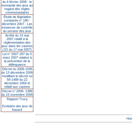
du 6 février 2008 - le
monopole des jeux au
regard des règles
communautaires
Étude de législation
comparée n° 180 -
décembre 2007 - Les
instances de contrôle
du secteur des jeux
Arrêté du 14 mai
2007 relatif à la
réglementation des
jeux dans les casinos
(JO du 17 mai 2007)
Loi n° 2007-297 du 5
mars 2007 relative à
la prévention de la
délinquance
Décret no 2006-1595
du 13 décembre 2006
modifiant le décret no
59-1489 du 22
décembre 1959 et
relatif aux casinos
Décret n° 2006- 1386
du 15 novembre 2006
Rapport Trucy
Evolution des jeux de
hasard
Ho