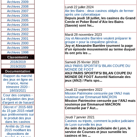
Archives 2009
Archives 2008
Lundi 22 juillet 2024
Aix-les-Bains : deux casinos obligés de fermer
Archives 2007
après une cyberattaque
Archives 2006
Depuis jeudi 18 juillet, les casinos du Grand
Archives 2005
Cercle et Poker Bowl d’Aix-les-Bains
Archives 2004
(Savoie) sont fer...
Archives 2003
Archives 2002
Mardi 28 novembre 2023
Joy et Alexandre Barrière veulent préparer le
Archives 2001
groupe « pour la cinquième générat...
Archives 2000
Joy et Alexandre Barrière tournent la page
Archives 1999
d’un épisode mouvementé au terme duquel
Archives 1998
ils ont pris les ...
Classements
2018/2019
Samedi 25 février 2023
ANJ/ PARIS SPORTIFS/ BILAN COUPE DU
2019/2020
MONDE DE FOOT
Documentation
ANJ/ PARIS SPORTIFS/ BILAN COUPE DU
Rapport du marché
MONDE DE FOOT Autorité Nationale des
des jeux en ligne en
jeux (ANJ) / Paris spo...
France, 4eme
trimestre 2020 -
Jeudi 22 septembre 2022
18/03/2021
Mission Patrimoine censurée par l’ANJ mais
Cour des comptes -
soutenue par Emmanuel MACRON
La régulation des jeux
Mission Patrimoine censurée par l’ANJ mais
d’argent et de hasard
soutenue par Emmanuel MACRON
Décret n° 2015-669
Censurée par l’ Aut...
du 15 juin 2015 relatif
aux prélèvements sur
Jeudi 7 janvier 2021
le produit des jeux
Casinos ou tripots, comment la police judiciaire
dans les casinos
de Lyon surveille les jeux
Arrêté du 15 mai
Au sein de la police judiciaire de Lyon, le
2015 modifiant les
service de Courses et jeux surveille les
dispositions de
casinos et les ...