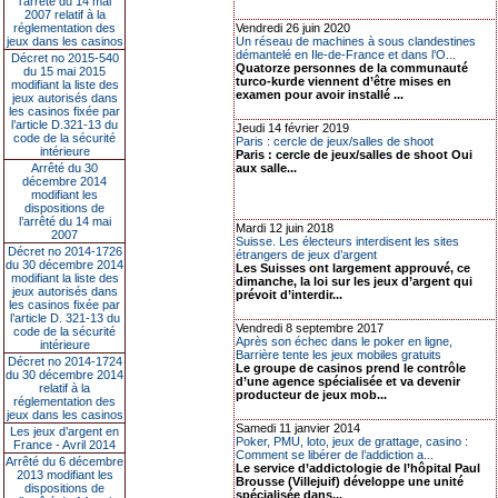
l’arrêté du 14 mai
2007 relatif à la
réglementation des
Vendredi 26 juin 2020
jeux dans les casinos
Un réseau de machines à sous clandestines
démantelé en Ile-de-France et dans l’O...
Décret no 2015-540
Quatorze personnes de la communauté
du 15 mai 2015
turco-kurde viennent d’être mises en
modifiant la liste des
examen pour avoir installé ...
jeux autorisés dans
les casinos fixée par
l’article D.321-13 du
Jeudi 14 février 2019
code de la sécurité
Paris : cercle de jeux/salles de shoot
intérieure
Paris : cercle de jeux/salles de shoot Oui
Arrêté du 30
aux salle...
décembre 2014
modifiant les
dispositions de
l’arrêté du 14 mai
Mardi 12 juin 2018
2007
Suisse. Les électeurs interdisent les sites
Décret no 2014-1726
étrangers de jeux d’argent
du 30 décembre 2014
Les Suisses ont largement approuvé, ce
modifiant la liste des
dimanche, la loi sur les jeux d’argent qui
jeux autorisés dans
prévoit d’interdir...
les casinos fixée par
l’article D. 321-13 du
Vendredi 8 septembre 2017
code de la sécurité
Après son échec dans le poker en ligne,
intérieure
Barrière tente les jeux mobiles gratuits
Décret no 2014-1724
Le groupe de casinos prend le contrôle
du 30 décembre 2014
d’une agence spécialisée et va devenir
relatif à la
producteur de jeux mob...
réglementation des
jeux dans les casinos
Samedi 11 janvier 2014
Les jeux d’argent en
Poker, PMU, loto, jeux de grattage, casino :
France - Avril 2014
Comment se libérer de l’addiction a...
Arrêté du 6 décembre
Le service d’addictologie de l’hôpital Paul
2013 modifiant les
Brousse (Villejuif) développe une unité
dispositions de
spécialisée dans...