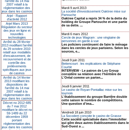
l’arrêté du 14 mai
2007 relatif à la
réglementation des
Mardi 9 avril 2013
jeux dans les casinos
La société d'investissement Oaktree mise sur
Partouche
Arjel - Rapport
Oaktree Capital a repris 34 % de la dette du
d'activité 2012
holding de Groupe Partouche et une partie
Arjel Mars 2013
de sa dette. ...
Régulation du secteur
des jeux en ligne et
nouvelles
Mardi 6 mars 2012
technologies
Cercle de jeux Wagram : une vingtaine de
personnes en garde à vue
Arrêté du 28 février
Les policiers continuent de faire le ménage
2013 modifiant l'arrêté
dans les cercles de jeux parisiens. Selon les
du 29 octobre 2010
sources, e...
relatif aux modalités
d'encaissement, de
recouvrement et de
Jeudi 9 juin 2011
contrôle des
Bettencourt : les explications de Stéphane
prélèvements
Courbit
spécifiques aux jeux
INTERVIEW - Le patron de Lov Group
de casinos
considère sa relation avec l'héritière de
Arrêté du 14 février
L'Oréal comme un parten...
2013 modifiant les
dispositions de
Jeudi 6 janvier 2011
l'arrêté du 14 mai
Le casino de Royan-Pontaillac mise sur les
2007 relatif à la
tournois
réglementation des
L'établissement du groupe Barrière double
jeux dans les casinos
cette saison le nombre de compétitions.
Décret no 2012-685
Une question d'ima...
du 7 mai 2012
modifiant le décret no
Vendredi 18 juin 2010
59-1489 du 22
La Socodem convoite le casino de Grasse
décembre 1959
Cette société spécialisée dans l'immobilier
portant
qui gère deux autres établissements dans le
réglementation des
Sud-Ouest a ...
jeux dans les casinos