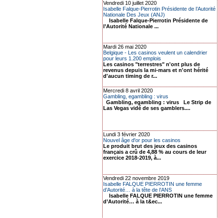
Vendredi 10 juillet 2020
Isabelle Falque-Pierrotin Présidente de l’Autorité
Nationale Des Jeux (ANJ)
Isabelle Falque-Pierrotin Présidente de
l’Autorité Nationale ...
Mardi 26 mai 2020
Belgique - Les casinos veulent un calendrier
pour leurs 1.200 emplois
Les casinos "terrestres" n'ont plus de
revenus depuis la mi-mars et n'ont hérité
d'aucun timing de r...
Mercredi 8 avril 2020
Gambling, egambling : virus
Gambling, egambling : virus Le Strip de
Las Vegas vidé de ses gamblers....
Lundi 3 février 2020
Nouvel âge d'or pour les casinos
Le produit brut des jeux des casinos
français a crû de 4,88 % au cours de leur
exercice 2018-2019, à...
Vendredi 22 novembre 2019
Isabelle FALQUE PIERROTIN une femme
d’Autorité… à la tête de l’ANS
Isabelle FALQUE PIERROTIN une femme
d’Autorité… à la t&ec...