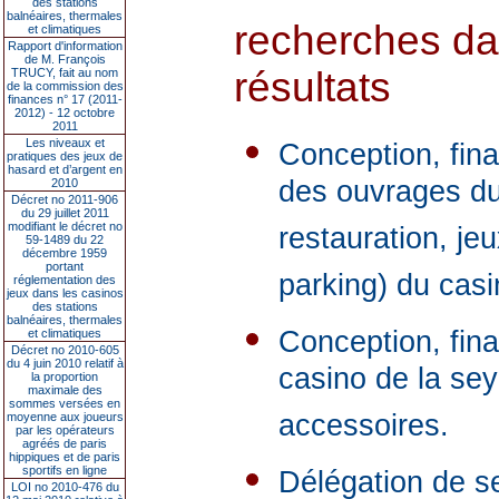
des stations
balnéaires, thermales
recherches da
et climatiques
Rapport d'information
de M. François
résultats
TRUCY, fait au nom
de la commission des
finances n° 17 (2011-
2012) - 12 octobre
2011
Les niveaux et
Conception, fina
pratiques des jeux de
hasard et d’argent en
des ouvrages du 
2010
Décret no 2011-906
du 29 juillet 2011
modifiant le décret no
restauration, je
59-1489 du 22
décembre 1959
portant
parking) du cas
réglementation des
jeux dans les casinos
des stations
balnéaires, thermales
Conception, fina
et climatiques
Décret no 2010-605
du 4 juin 2010 relatif à
casino de la sey
la proportion
maximale des
sommes versées en
accessoires.
moyenne aux joueurs
par les opérateurs
agréés de paris
hippiques et de paris
sportifs en ligne
Délégation de se
LOI no 2010-476 du