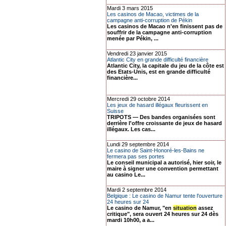
Mardi 3 mars 2015
Les casinos de Macao, victimes de la
campagne anti-corruption de Pékin
Les casinos de Macao n'en finissent pas de
souffrir de la campagne anti-corruption
menée par Pékin, ...
Vendredi 23 janvier 2015
Atlantic City en grande difficulté financière
Atlantic City, la capitale du jeu de la côte est
des Etats-Unis, est en grande difficulté
financière...
Mercredi 29 octobre 2014
Les jeux de hasard illégaux fleurissent en
Suisse
TRIPOTS — Des bandes organisées sont
derrière l'offre croissante de jeux de hasard
illégaux. Les cas...
Lundi 29 septembre 2014
Le casino de Saint-Honoré-les-Bains ne
fermera pas ses portes
Le conseil municipal a autorisé, hier soir, le
maire à signer une convention permettant
au casino Le...
Mardi 2 septembre 2014
Belgique : Le casino de Namur tente l'ouverture
24 heures sur 24
Le casino de Namur, "en
situation
assez
critique", sera ouvert 24 heures sur 24 dès
mardi 10h00, a a...