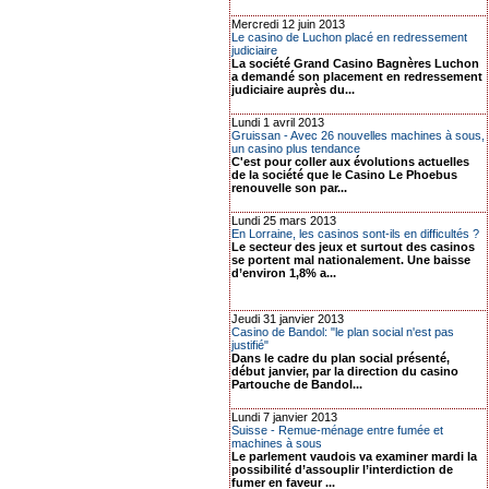
Mercredi 12 juin 2013
Le casino de Luchon placé en redressement
judiciaire
La société Grand Casino Bagnères Luchon
a demandé son placement en redressement
judiciaire auprès du...
Lundi 1 avril 2013
Gruissan - Avec 26 nouvelles machines à sous,
un casino plus tendance
C'est pour coller aux évolutions actuelles
de la société que le Casino Le Phoebus
renouvelle son par...
Lundi 25 mars 2013
En Lorraine, les casinos sont-ils en difficultés ?
Le secteur des jeux et surtout des casinos
se portent mal nationalement. Une baisse
d’environ 1,8% a...
Jeudi 31 janvier 2013
Casino de Bandol: "le plan social n'est pas
justifié"
Dans le cadre du plan social présenté,
début janvier, par la direction du casino
Partouche de Bandol...
Lundi 7 janvier 2013
Suisse - Remue-ménage entre fumée et
machines à sous
Le parlement vaudois va examiner mardi la
possibilité d’assouplir l’interdiction de
fumer en faveur ...