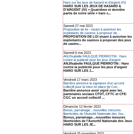
Haro sur les jeux de hasard et d'argent (IV)
HARO SUR LES JEUX DE HASARD &
D’ARGENT (IV) = Quatrième et dernière
partie de notre série « haro s...
Samedi 27 mai 2023
Proposition de loi - visant à autoriser les
exploitants de casinos à proposer de...
PROPOSITION DE LOI visant à autoriser les
exploitants de casinos à proposer des jeux
de casino...
Samedi 6 mai 2023
ANJ/Isabelle FAULQUE PIERROTIN : Haro
contre la publicité pour les jeux d’argent
ANJ/Isabelle FAULQUE PIERROTIN : Haro
contre la publicité pour les jeux d’argent
HARO SUR LES J...
Vendredi 17 mars 2023
Barrière annonce la signature d’un accord
collectif pour la mise en place de Con...
Barrière annonce avoir signé avec les
partenaires sociaux CFDT, CFTC et CFE-
CGC un accord collectif ...
Dimanche 12 février 2023
Bonus, parrainage…nouvelles mesures
liberticides de l’Autorité Nationale des Jeu...
Bonus, parrainage…nouvelles mesures
liberticides de l’Autorité Nationale des Jeux
HARO SUR LES JE...
Vendredi 25 novembre 2022