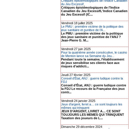
Critiques épistémologiques de l'Indice Canadien
du Jeu Excessif
Critiques épistémologiques de l'Indice
Canadien du Jeu ExcessifL'Indice Canadien
du Jeu Excessif (IC...
Vendredi 18 juillet 2025
Le PMU : première victime de la politique des
jeux sanitaire et punitive de l’A...
Le PMU : première victime de la politique
des jeux sanitaire et punitive de l’ANJ ?
Jean-Pierre G. M...
Vendredi 27 juin 2025
Pour la quatrième année consécutive, le casino
de Menton lance sa Semaine du Jeu...
Pendant toute la semaine, l’établissement
de jeux sensibilise ses clients face aux
risques d’addicti...
Jeudi 27 février 2025
Conseil d’État, ANJ : guerre ludique contre la
FDJ
Conseil d’État, ANJ : guerre ludique contre
la FDJ Le recours de la Française des jeux
contr...
Vendredi 24 janvier 2025
Jeux d’argent, livret a… ce sont toujours les
mêmes qui trinquent
JEUX D’ARGENT, LIVRET A… CE SONT
TOUJOURS LES MEMES QUI TRINQUENT
Taxation des joueurs de L...
Dimanche 29 décembre 2024