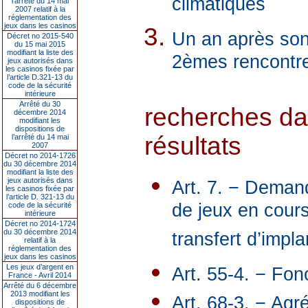
climatiques
l’arrêté du 14 mai
2007 relatif à la
réglementation des
jeux dans les casinos
Un an après son
Décret no 2015-540
du 15 mai 2015
modifiant la liste des
2èmes rencontres
jeux autorisés dans
les casinos fixée par
l’article D.321-13 du
code de la sécurité
intérieure
Arrêté du 30
recherches dan
décembre 2014
modifiant les
dispositions de
résultats
l’arrêté du 14 mai
2007
Décret no 2014-1726
du 30 décembre 2014
modifiant la liste des
jeux autorisés dans
Art. 7. − Deman
les casinos fixée par
l’article D. 321-13 du
de jeux en cour
code de la sécurité
intérieure
Décret no 2014-1724
du 30 décembre 2014
transfert d’impl
relatif à la
réglementation des
jeux dans les casinos
Les jeux d’argent en
Art. 55-4. − Fon
France - Avril 2014
Arrêté du 6 décembre
2013 modifiant les
Art. 68-3. − Ag
dispositions de