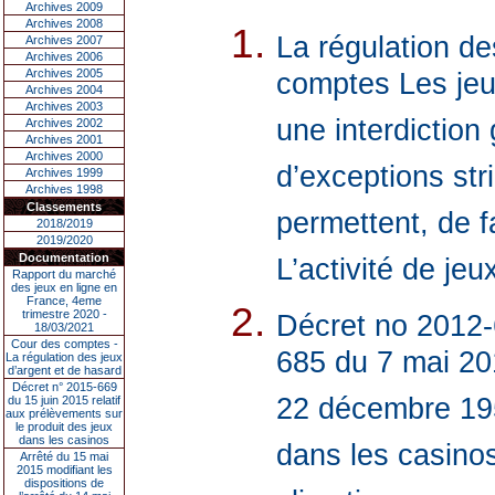
Archives 2009
Archives 2008
La régulation de
Archives 2007
Archives 2006
Archives 2005
comptes Les jeu
Archives 2004
Archives 2003
une interdiction
Archives 2002
Archives 2001
Archives 2000
d’exceptions stri
Archives 1999
Archives 1998
Classements
permettent, de f
2018/2019
2019/2020
Documentation
L’activité de jeu
Rapport du marché
des jeux en ligne en
France, 4eme
trimestre 2020 -
Décret no 2012-
18/03/2021
Cour des comptes -
685 du 7 mai 20
La régulation des jeux
d’argent et de hasard
Décret n° 2015-669
22 décembre 195
du 15 juin 2015 relatif
aux prélèvements sur
le produit des jeux
dans les casinos
dans les casinos
Arrêté du 15 mai
2015 modifiant les
dispositions de