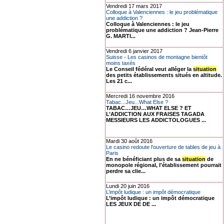
Vendredi 17 mars 2017
Colloque à Valenciennes : le jeu problématique
une addiction ?
Colloque à Valenciennes : le jeu
problématique une addiction ? Jean-Pierre
G. MARTI...
Vendredi 6 janvier 2017
Suisse - Les casinos de montagne bientôt
moins taxés
Le Conseil fédéral veut alléger la
situation
des petits établissements situés en altitude.
Les 21 c...
Mercredi 16 novembre 2016
Tabac...Jeu...What Else ?
TABAC…JEU…WHAT ELSE ? ET
L’ADDICTION AUX FRAISES TAGADA
MESSIEURS LES ADDICTOLOGUES ...
Mardi 30 août 2016
Le casino redoute l'ouverture de tables de jeu à
Paris
En ne bénéficiant plus de sa
situation
de
monopole régional, l'établissement pourrait
perdre sa clie...
Lundi 20 juin 2016
L’impôt ludique : un impôt démocratique
L’impôt ludique : un impôt démocratique
LES JEUX DE DE ...