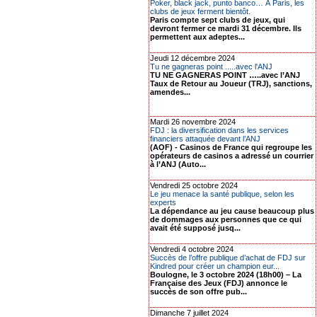
Poker, black jack, punto banco… À Paris, les
clubs de jeux ferment bientôt.
Paris compte sept clubs de jeux, qui
devront fermer ce mardi 31 décembre. Ils
permettent aux adeptes...
Jeudi 12 décembre 2024
Tu ne gagneras point .....avec l'ANJ
TU NE GAGNERAS POINT …..avec l’ANJ
Taux de Retour au Joueur (TRJ), sanctions,
amendes...
Mardi 26 novembre 2024
FDJ : la diversification dans les services
financiers attaquée devant l’ANJ
(AOF) - Casinos de France qui regroupe les
opérateurs de casinos a adressé un courrier
à l’ANJ (Auto...
Vendredi 25 octobre 2024
Le jeu menace la santé publique, selon les
experts
La dépendance au jeu cause beaucoup plus
de dommages aux personnes que ce qui
avait été supposé jusq...
Vendredi 4 octobre 2024
Succès de l’offre publique d’achat de FDJ sur
Kindred pour créer un champion eur...
Boulogne, le 3 octobre 2024 (18h00) – La
Française des Jeux (FDJ) annonce le
succès de son offre pub...
Dimanche 7 juillet 2024