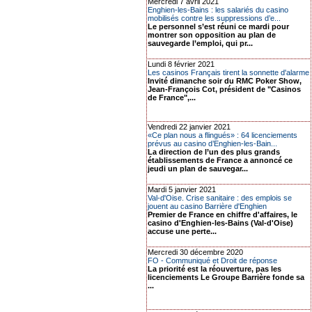
Mercredi 7 avril 2021
Enghien-les-Bains : les salariés du casino
mobilisés contre les suppressions d’e...
Le personnel s’est réuni ce mardi pour
montrer son opposition au plan de
sauvegarde l’emploi, qui pr...
Lundi 8 février 2021
Les casinos Français tirent la sonnette d'alarme
Invité dimanche soir du RMC Poker Show,
Jean-François Cot, président de "Casinos
de France",...
Vendredi 22 janvier 2021
«Ce plan nous a flingués» : 64 licenciements
prévus au casino d’Enghien-les-Bain...
La direction de l’un des plus grands
établissements de France a annoncé ce
jeudi un plan de sauvegar...
Mardi 5 janvier 2021
Val-d'Oise. Crise sanitaire : des emplois se
jouent au casino Barrière d'Enghien
Premier de France en chiffre d'affaires, le
casino d'Enghien-les-Bains (Val-d'Oise)
accuse une perte...
Mercredi 30 décembre 2020
FO - Communiqué et Droit de réponse
La priorité est la réouverture, pas les
licenciements Le Groupe Barrière fonde sa
...