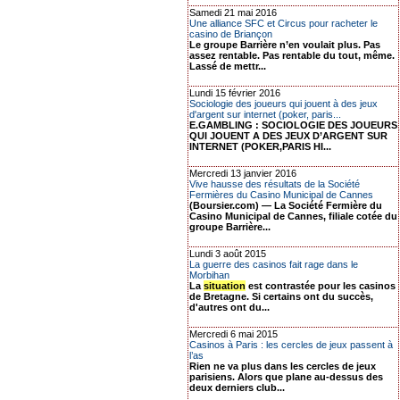
Samedi 21 mai 2016
Une alliance SFC et Circus pour racheter le
casino de Briançon
Le groupe Barrière n’en voulait plus. Pas
assez rentable. Pas rentable du tout, même.
Lassé de mettr...
Lundi 15 février 2016
Sociologie des joueurs qui jouent à des jeux
d'argent sur internet (poker, paris...
E.GAMBLING : SOCIOLOGIE DES JOUEURS
QUI JOUENT A DES JEUX D’ARGENT SUR
INTERNET (POKER,PARIS HI...
Mercredi 13 janvier 2016
Vive hausse des résultats de la Société
Fermières du Casino Municipal de Cannes
(Boursier.com) — La Société Fermière du
Casino Municipal de Cannes, filiale cotée du
groupe Barrière...
Lundi 3 août 2015
La guerre des casinos fait rage dans le
Morbihan
La
situation
est contrastée pour les casinos
de Bretagne. Si certains ont du succès,
d'autres ont du...
Mercredi 6 mai 2015
Casinos à Paris : les cercles de jeux passent à
l’as
Rien ne va plus dans les cercles de jeux
parisiens. Alors que plane au-dessus des
deux derniers club...