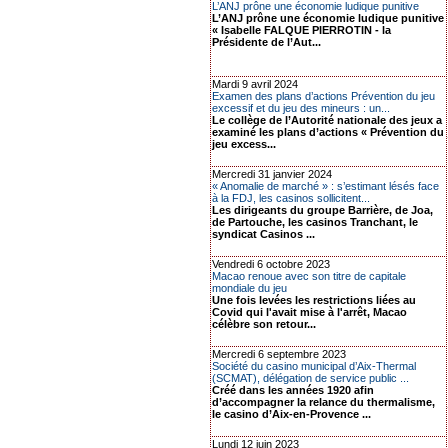
L’ANJ prône une économie ludique punitive
L’ANJ prône une économie ludique punitive
« Isabelle FALQUE PIERROTIN - la
Présidente de l’Aut...
Mardi 9 avril 2024
Examen des plans d’actions Prévention du jeu
excessif et du jeu des mineurs : un...
Le collège de l’Autorité nationale des jeux a
examiné les plans d’actions « Prévention du
jeu excess...
Mercredi 31 janvier 2024
« Anomalie de marché » : s’estimant lésés face
à la FDJ, les casinos sollicitent...
Les dirigeants du groupe Barrière, de Joa,
de Partouche, les casinos Tranchant, le
syndicat Casinos ...
Vendredi 6 octobre 2023
Macao renoue avec son titre de capitale
mondiale du jeu
Une fois levées les restrictions liées au
Covid qui l'avait mise à l'arrêt, Macao
célèbre son retour...
Mercredi 6 septembre 2023
Société du casino municipal d’Aix-Thermal
(SCMAT), délégation de service public ...
Créé dans les années 1920 afin
d’accompagner la relance du thermalisme,
le casino d’Aix-en-Provence ...
Lundi 12 juin 2023