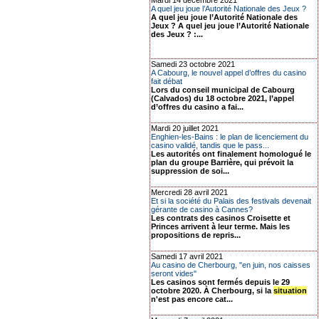
Mardi 14 décembre 2021
A quel jeu joue l’Autorité Nationale des Jeux ?
A quel jeu joue l’Autorité Nationale des
Jeux ? A quel jeu joue l’Autorité Nationale
des Jeux ? :...
Samedi 23 octobre 2021
A Cabourg, le nouvel appel d’offres du casino
fait débat
Lors du conseil municipal de Cabourg
(Calvados) du 18 octobre 2021, l’appel
d’offres du casino a fai...
Mardi 20 juillet 2021
Enghien-les-Bains : le plan de licenciement du
casino validé, tandis que le pass...
Les autorités ont finalement homologué le
plan du groupe Barrière, qui prévoit la
suppression de soi...
Mercredi 28 avril 2021
Et si la société du Palais des festivals devenait
gérante de casino à Cannes?
Les contrats des casinos Croisette et
Princes arrivent à leur terme. Mais les
propositions de repris...
Samedi 17 avril 2021
Au casino de Cherbourg, "en juin, nos caisses
seront vides"
Les casinos sont fermés depuis le 29
octobre 2020. À Cherbourg, si la
situation
n'est pas encore cat...