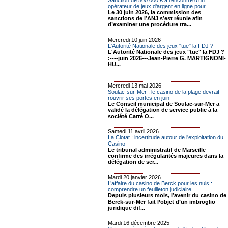
Sanction de 500 000 € à l’encontre d’un
opérateur de jeux d'argent en ligne pour...
Le 30 juin 2026, la commission des
sanctions de l’ANJ s’est réunie afin
d’examiner une procédure tra...
Mercredi 10 juin 2026
L'Autorité Nationale des jeux "tue" la FDJ ?
L'Autorité Nationale des jeux "tue" la FDJ ?
:----juin 2026---Jean-Pierre G. MARTIGNONI-
HU...
Mercredi 13 mai 2026
Soulac-sur-Mer : le casino de la plage devrait
rouvrir ses portes en juin
Le Conseil municipal de Soulac-sur-Mer a
validé la délégation de service public à la
société Carré O...
Samedi 11 avril 2026
La Ciotat : incertitude autour de l'exploitation du
Casino
Le tribunal administratif de Marseille
confirme des irrégularités majeures dans la
délégation de ser...
Mardi 20 janvier 2026
L’affaire du casino de Berck pour les nuls :
comprendre un feuilleton judiciaire...
Depuis plusieurs mois, l’avenir du casino de
Berck-sur-Mer fait l’objet d’un imbroglio
juridique dif...
Mardi 16 décembre 2025