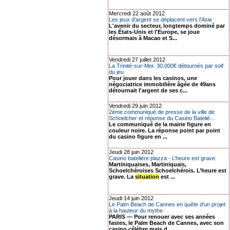
Mercredi 22 août 2012
Les jeux d'argent se déplacent vers l'Asie
L'avenir du secteur, longtemps dominé par
les États-Unis et l'Europe, se joue
désormais à Macao et S...
Vendredi 27 juillet 2012
La Trinité-sur-Mer. 30.000€ détournés par soif
du jeu
Pour jouer dans les casinos, une
négociatrice immobilière âgée de 49ans
détournait l'argent de ses c...
Vendredi 29 juin 2012
2ème communiqué de presse de la ville de
Schoelcher et réponse du Casino Bateliè...
Le communiqué de la mairie figure en
couleur noire. La réponse point par point
du casino figure en ...
Jeudi 28 juin 2012
Casino batelière plazza - L’heure est grave.
Martiniquaises, Martiniquais,
Schoelchéroises Schoelchérois. L’heure est
grave. La
situation
est ...
Jeudi 14 juin 2012
Le Palm Beach de Cannes en quête d'un projet
à la hauteur du mythe
PARIS — Pour renouer avec ses années
fastes, le Palm Beach de Cannes, avec son
casino célèbre mais d...