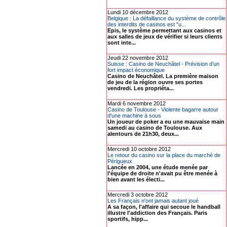
Lundi 10 décembre 2012
Belgique : La défaillance du système de contrôle
des interdits de casinos est "u...
Epis, le système permettant aux casinos et
aux salles de jeux de vérifier si leurs clients
sont inte...
Jeudi 22 novembre 2012
Suisse : Casino de Neuchâtel - Prévision d’un
fort impact économique
Casino de Neuchâtel. La première maison
de jeu de la région ouvre ses portes
vendredi. Les propriéta...
Mardi 6 novembre 2012
Casino de Toulouse - Violente bagarre autour
d'une machine à sous
Un joueur de poker a eu une mauvaise main
samedi au casino de Toulouse. Aux
alentours de 21h30, deux...
Mercredi 10 octobre 2012
Le retour du casino sur la place du marché de
Périgueux
Lancée en 2004, une étude menée par
l'équipe de droite n'avait pu être menée à
bien avant les électi...
Mercredi 3 octobre 2012
Les Français n'ont jamais autant joué
A sa façon, l'affaire qui secoue le handball
illustre l'addiction des Français. Paris
sportifs, hipp...