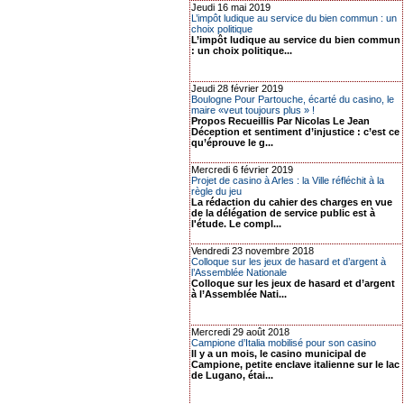
Jeudi 16 mai 2019
L’impôt ludique au service du bien commun : un
choix politique
L’impôt ludique au service du bien commun
: un choix politique...
Jeudi 28 février 2019
Boulogne Pour Partouche, écarté du casino, le
maire «veut toujours plus » !
Propos Recueillis Par Nicolas Le Jean
Déception et sentiment d’injustice : c’est ce
qu’éprouve le g...
Mercredi 6 février 2019
Projet de casino à Arles : la Ville réfléchit à la
règle du jeu
La rédaction du cahier des charges en vue
de la délégation de service public est à
l'étude. Le compl...
Vendredi 23 novembre 2018
Colloque sur les jeux de hasard et d’argent à
l’Assemblée Nationale
Colloque sur les jeux de hasard et d’argent
à l’Assemblée Nati...
Mercredi 29 août 2018
Campione d’Italia mobilisé pour son casino
Il y a un mois, le casino municipal de
Campione, petite enclave italienne sur le lac
de Lugano, étai...