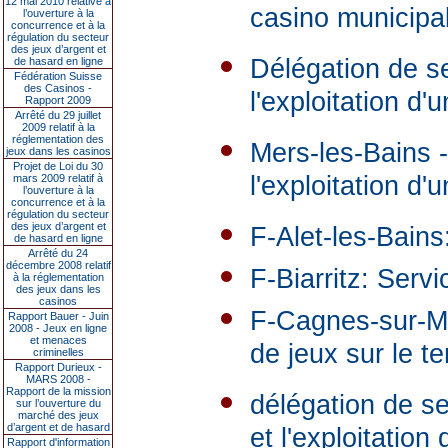
12 mai 2010 relative à
casino municipa
l’ouverture à la
concurrence et à la
régulation du secteur
des jeux d’argent et
Délégation de se
de hasard en ligne
Fédération Suisse
des Casinos -
l'exploitation d
Rapport 2009
Arrêté du 29 juillet
2009 relatif à la
réglementation des
Mers-les-Bains -
jeux dans les casinos
Projet de Loi du 30
l'exploitation d'
mars 2009 relatif à
l’ouverture à la
concurrence et à la
régulation du secteur
des jeux d’argent et
F-Alet-les-Bains
de hasard en ligne
Arrêté du 24
décembre 2008 relatif
F-Biarritz: Serv
à la réglementation
des jeux dans les
casinos
F-Cagnes-sur-Mer
Rapport Bauer - Juin
2008 - Jeux en ligne
et menaces
de jeux sur le t
criminelles
Rapport Durieux -
MARS 2008 -
Rapport de la mission
délégation de se
sur l’ouverture du
marché des jeux
d’argent et de hasard
et l'exploitation 
Rapport d'information