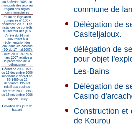
du 6 février 2008 - le
monopole des jeux au
commune de lar
regard des règles
communautaires
Étude de législation
comparée n° 180 -
Délégation de se
décembre 2007 - Les
instances de contrôle
du secteur des jeux
Caslteljaloux.
Arrêté du 14 mai
2007 relatif à la
réglementation des
jeux dans les casinos
délégation de se
(JO du 17 mai 2007)
Loi n° 2007-297 du 5
pour objet l'expl
mars 2007 relative à
la prévention de la
délinquance
Les-Bains
Décret no 2006-1595
du 13 décembre 2006
modifiant le décret no
59-1489 du 22
décembre 1959 et
Délégation de se
relatif aux casinos
Décret n° 2006- 1386
Casino d'arcach
du 15 novembre 2006
Rapport Trucy
Evolution des jeux de
Construction et e
hasard
de Kourou