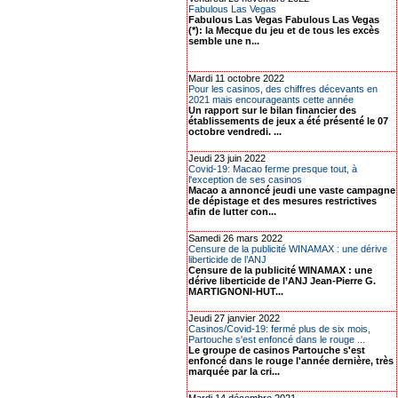
Fabulous Las Vegas
Fabulous Las Vegas Fabulous Las Vegas
(*): la Mecque du jeu et de tous les excès
semble une n...
Mardi 11 octobre 2022
Pour les casinos, des chiffres décevants en
2021 mais encourageants cette année
Un rapport sur le bilan financier des
établissements de jeux a été présenté le 07
octobre vendredi. ...
Jeudi 23 juin 2022
Covid-19: Macao ferme presque tout, à
l'exception de ses casinos
Macao a annoncé jeudi une vaste campagne
de dépistage et des mesures restrictives
afin de lutter con...
Samedi 26 mars 2022
Censure de la publicité WINAMAX : une dérive
liberticide de l’ANJ
Censure de la publicité WINAMAX : une
dérive liberticide de l’ANJ Jean-Pierre G.
MARTIGNONI-HUT...
Jeudi 27 janvier 2022
Casinos/Covid-19: fermé plus de six mois,
Partouche s'est enfoncé dans le rouge ...
Le groupe de casinos Partouche s'est
enfoncé dans le rouge l'année dernière, très
marquée par la cri...