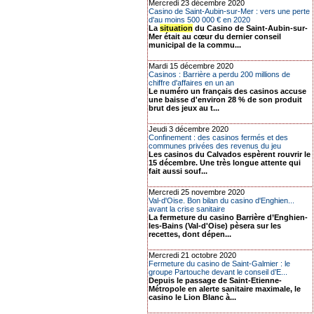
Mercredi 23 décembre 2020
Casino de Saint-Aubin-sur-Mer : vers une perte
d'au moins 500 000 € en 2020
La
situation
du Casino de Saint-Aubin-sur-
Mer était au cœur du dernier conseil
municipal de la commu...
Mardi 15 décembre 2020
Casinos : Barrière a perdu 200 millions de
chiffre d'affaires en un an
Le numéro un français des casinos accuse
une baisse d'environ 28 % de son produit
brut des jeux au t...
Jeudi 3 décembre 2020
Confinement : des casinos fermés et des
communes privées des revenus du jeu
Les casinos du Calvados espèrent rouvrir le
15 décembre. Une très longue attente qui
fait aussi souf...
Mercredi 25 novembre 2020
Val-d'Oise. Bon bilan du casino d'Enghien...
avant la crise sanitaire
La fermeture du casino Barrière d’Enghien-
les-Bains (Val-d'Oise) pèsera sur les
recettes, dont dépen...
Mercredi 21 octobre 2020
Fermeture du casino de Saint-Galmier : le
groupe Partouche devant le conseil d’E...
Depuis le passage de Saint-Etienne-
Métropole en alerte sanitaire maximale, le
casino le Lion Blanc à...