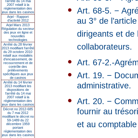
l’arrêté du 14 mai
2007 relatif à la
Art. 68-5. − Ag
réglementation des
jeux dans les casinos
Arjel - Rapport
au 3° de l'articl
d'activité 2012
Arjel Mars 2013
Régulation du secteur
dirigeants et de 
des jeux en ligne et
nouvelles
technologies
collaborateurs.
Arrêté du 28 février
2013 modifiant l'arrêté
du 29 octobre 2010
relatif aux modalités
d'encaissement, de
Art. 67-2.-Agrém
recouvrement et de
contrôle des
prélèvements
Art. 19. − Docum
spécifiques aux jeux
de casinos
Arrêté du 14 février
administrative.
2013 modifiant les
dispositions de
l'arrêté du 14 mai
2007 relatif à la
Art. 20. − Comm
réglementation des
jeux dans les casinos
fournir au tréso
Décret no 2012-685
du 7 mai 2012
modifiant le décret no
59-1489 du 22
et au comptable
décembre 1959
portant
réglementation des
jeux dans les casinos