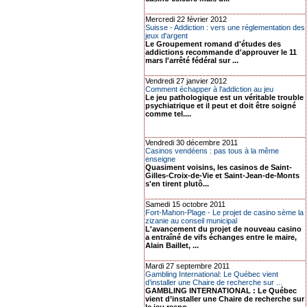
Mercredi 22 février 2012
Suisse - Addiction : vers une réglementation des
jeux d'argent
Le Groupement romand d'études des
addictions recommande d'approuver le 11
mars l'arrêté fédéral sur ...
Vendredi 27 janvier 2012
Comment échapper à l'addiction au jeu
Le jeu pathologique est un véritable trouble
psychiatrique et il peut et doit être soigné
comme tel....
Vendredi 30 décembre 2011
Casinos vendéens : pas tous à la même
enseigne
Quasiment voisins, les casinos de Saint-
Gilles-Croix-de-Vie et Saint-Jean-de-Monts
s'en tirent plutô...
Samedi 15 octobre 2011
Fort-Mahon-Plage - Le projet de casino sème la
zizanie au conseil municipal
L'avancement du projet de nouveau casino
a entraîné de vifs échanges entre le maire,
Alain Baillet, ...
Mardi 27 septembre 2011
Gambling International: Le Québec vient
d’installer une Chaire de recherche sur ...
GAMBLING INTERNATIONAL : Le Québec
vient d’installer une Chaire de recherche sur