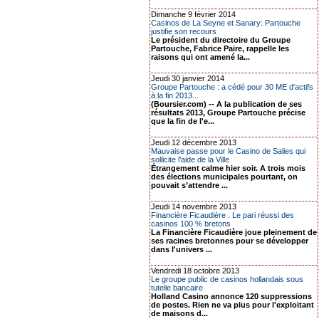
Dimanche 9 février 2014
Casinos de La Seyne et Sanary: Partouche
justifie son recours
Le président du directoire du Groupe
Partouche, Fabrice Paire, rappelle les
raisons qui ont amené la...
Jeudi 30 janvier 2014
Groupe Partouche : a cédé pour 30 ME d'actifs
à la fin 2013...
(Boursier.com) -- A la publication de ses
résultats 2013, Groupe Partouche précise
que la fin de l'e...
Jeudi 12 décembre 2013
Mauvaise passe pour le Casino de Salies qui
sollicite l’aide de la Ville
Étrangement calme hier soir. A trois mois
des élections municipales pourtant, on
pouvait s’attendre ...
Jeudi 14 novembre 2013
Financière Ficaudière . Le pari réussi des
casinos 100 % bretons
La Financière Ficaudière joue pleinement de
ses racines bretonnes pour se développer
dans l'univers ...
Vendredi 18 octobre 2013
Le groupe public de casinos hollandais sous
tutelle bancaire
Holland Casino annonce 120 suppressions
de postes. Rien ne va plus pour l'exploitant
de maisons d...