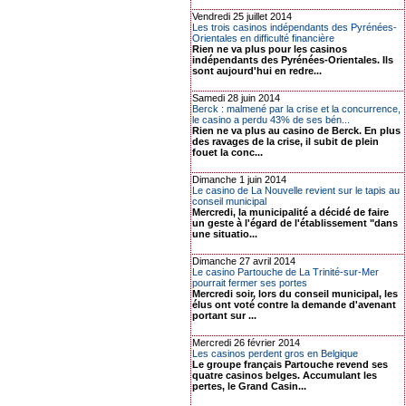
Vendredi 25 juillet 2014
Les trois casinos indépendants des Pyrénées-
Orientales en difficulté financière
Rien ne va plus pour les casinos
indépendants des Pyrénées-Orientales. Ils
sont aujourd'hui en redre...
Samedi 28 juin 2014
Berck : malmené par la crise et la concurrence,
le casino a perdu 43% de ses bén...
Rien ne va plus au casino de Berck. En plus
des ravages de la crise, il subit de plein
fouet la conc...
Dimanche 1 juin 2014
Le casino de La Nouvelle revient sur le tapis au
conseil municipal
Mercredi, la municipalité a décidé de faire
un geste à l'égard de l'établissement "dans
une situatio...
Dimanche 27 avril 2014
Le casino Partouche de La Trinité-sur-Mer
pourrait fermer ses portes
Mercredi soir, lors du conseil municipal, les
élus ont voté contre la demande d'avenant
portant sur ...
Mercredi 26 février 2014
Les casinos perdent gros en Belgique
Le groupe français Partouche revend ses
quatre casinos belges. Accumulant les
pertes, le Grand Casin...