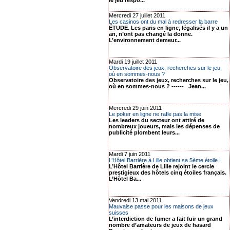
le jeu respo...
Mercredi 27 juillet 2011
Les casinos ont du mal à redresser la barre
ÉTUDE. Les paris en ligne, légalisés il y a un
an, n’ont pas changé la donne.
L’environnement demeur...
Mardi 19 juillet 2011
Observatoire des jeux, recherches sur le jeu,
où en sommes-nous ?
Observatoire des jeux, recherches sur le jeu,
où en sommes-nous ? ------ Jean...
Mercredi 29 juin 2011
Le poker en ligne ne rafle pas la mise
Les leaders du secteur ont attiré de
nombreux joueurs, mais les dépenses de
publicité plombent leurs...
Mardi 7 juin 2011
L’Hôtel Barrière à Lille obtient sa 5ème étoile !
L’Hôtel Barrière de Lille rejoint le cercle
prestigieux des hôtels cinq étoiles français.
L’Hôtel Ba...
Vendredi 13 mai 2011
Mauvaise passe pour les maisons de jeux
suisses
L’interdiction de fumer a fait fuir un grand
nombre d’amateurs de jeux de hasard