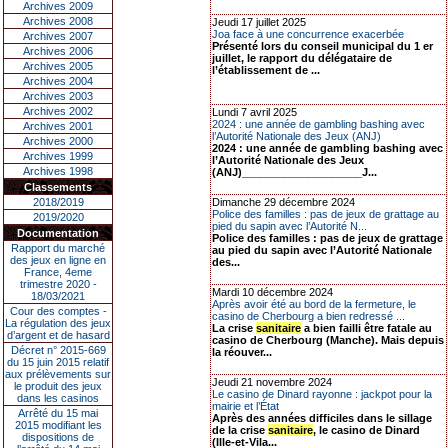
Archives 2009
Archives 2008
Jeudi 17 juillet 2025
Joa face à une concurrence exacerbée
Archives 2007
Présenté lors du conseil municipal du 1 er
Archives 2006
juillet, le rapport du délégataire de
Archives 2005
l’établissement de ...
Archives 2004
Archives 2003
Archives 2002
Lundi 7 avril 2025
2024 : une année de gambling bashing avec
Archives 2001
l’Autorité Nationale des Jeux (ANJ)
Archives 2000
2024 : une année de gambling bashing avec
Archives 1999
l’Autorité Nationale des Jeux
Archives 1998
(ANJ)____________________J...
Classements
2018/2019
Dimanche 29 décembre 2024
Police des familles : pas de jeux de grattage au
2019/2020
pied du sapin avec l’Autorité N...
Documentation
Police des familles : pas de jeux de grattage
Rapport du marché
au pied du sapin avec l’Autorité Nationale
des jeux en ligne en
des...
France, 4eme
trimestre 2020 -
Mardi 10 décembre 2024
18/03/2021
Après avoir été au bord de la fermeture, le
Cour des comptes -
casino de Cherbourg a bien redressé ...
La régulation des jeux
La crise
sanitaire
a bien failli être fatale au
d’argent et de hasard
casino de Cherbourg (Manche). Mais depuis
Décret n° 2015-669
la réouver...
du 15 juin 2015 relatif
aux prélèvements sur
Jeudi 21 novembre 2024
le produit des jeux
Le casino de Dinard rayonne : jackpot pour la
dans les casinos
mairie et l’État
Arrêté du 15 mai
Après des années difficiles dans le sillage
2015 modifiant les
de la crise
sanitaire
, le casino de Dinard
dispositions de
(Ille-et-Vila...