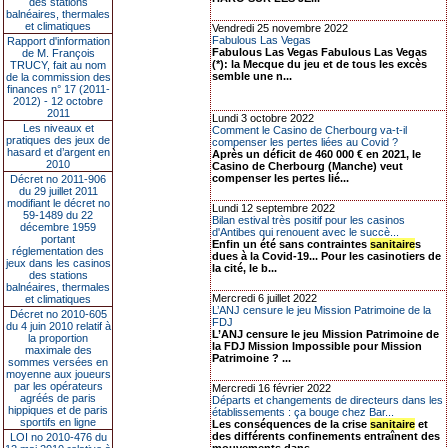
des stations
balnéaires, thermales
et climatiques
Vendredi 25 novembre 2022
Fabulous Las Vegas
Rapport d'information
Fabulous Las Vegas Fabulous Las Vegas
de M. François
(*): la Mecque du jeu et de tous les excès
TRUCY, fait au nom
semble une n...
de la commission des
finances n° 17 (2011-
2012) - 12 octobre
2011
Lundi 3 octobre 2022
Les niveaux et
Comment le Casino de Cherbourg va-t-il
pratiques des jeux de
compenser les pertes liées au Covid ?
hasard et d’argent en
Après un déficit de 460 000 € en 2021, le
2010
Casino de Cherbourg (Manche) veut
compenser les pertes lié...
Décret no 2011-906
du 29 juillet 2011
modifiant le décret no
Lundi 12 septembre 2022
59-1489 du 22
Bilan estival très positif pour les casinos
décembre 1959
d'Antibes qui renouent avec le succè...
portant
Enfin un été sans contraintes
sanitaire
s
réglementation des
dues à la Covid-19... Pour les casinotiers de
jeux dans les casinos
la cité, le b...
des stations
balnéaires, thermales
Mercredi 6 juillet 2022
et climatiques
L’ANJ censure le jeu Mission Patrimoine de la
Décret no 2010-605
FDJ
du 4 juin 2010 relatif à
L’ANJ censure le jeu Mission Patrimoine de
la proportion
la FDJ Mission Impossible pour Mission
maximale des
Patrimoine ? ...
sommes versées en
moyenne aux joueurs
par les opérateurs
Mercredi 16 février 2022
agréés de paris
Départs et changements de directeurs dans les
hippiques et de paris
établissements : ça bouge chez Bar...
sportifs en ligne
Les conséquences de la crise
sanitaire
et
des différents confinements entraînent des
LOI no 2010-476 du