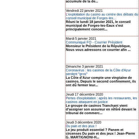
accumule de la de...
Vendredi 22 janvier 2021
L'exploitation du casino au centre des débats du
conseil municipal de Forges-les...
Réuni le lundi 18 janvier 2021, le conseil
municipal de Forges-les-Eaux s'est
principalement concent...
Mardi 5 janvier 2021
Communiqué FO - Courrier Président
Monsieur le Président de la République,
Nous vous adressons ce courrier afin ...
Dimanche 3 janvier 2021
Coronavirus : les casinos de la Côte d'Azur
perdent "gros"
La Côte d'Azur compte une vingtaine de
casinos. Depuis le second confinement, ils
ont dû fermer leur...
Jeudi 17 décembre 2020
Pertes d’exploitation : après les restaurants, les
casinos attaquent en justice
Le groupe de casinos Tranchant vient
d’assigner son assureur en référé devant le
tribunal de commerc...
Jeudi 3 décembre 2020
Du pain et des jeux !
Le jeu produit essentiel ? Panem et
circenses Du pain et des jeux ! Jean-Pierre
G. MARTIGNONI-H...