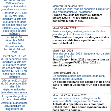
l’arrêté du 14 mai
2007 relatif à la
Mercredi 30 octobre 2024
réglementation des
Casinos en ligne: "pas de pandémie ludique" en
jeux dans les casinos
cas d'autorisation (J-P Martignon...
Décret no 2015-540
Propos recueillis par Matthieu Richard-
du 15 mai 2015
Molard (AOF) - "Il n’y aurait pas de
modifiant la liste des
pandémie ludique" sui...
jeux autorisés dans
les casinos fixée par
l’article D.321-13 du
Mardi 30 juillet 2024
code de la sécurité
Pokers en ligne, casinos, paris sportifs : les
intérieure
jeux d'argent explosent en France
L'Observatoire français des drogues et des
Arrêté du 30
tendances addictives a publié une note
décembre 2014
lundi détaillant l...
modifiant les
dispositions de
l’arrêté du 14 mai
Mardi 4 juin 2024
2007
Jeux d’argent bilan 2023 : jusque-là tout va bien
Décret no 2014-1726
?....malgré l’ANJ
du 30 décembre 2014
Jeux d’argent bilan 2023 : jusque-là tout va
modifiant la liste des
bien ?....malgré l’ANJ : Bilan 2023 du
jeux autorisés dans
marché des je...
les casinos fixée par
l’article D. 321-13 du
Lundi 19 février 2024
code de la sécurité
Un sociologue parle des casinos et de l’ANJ
intérieure
dans le journal Le Monde
Décret no 2014-1724
Un sociologue parle des casinos et de l’ANJ
du 30 décembre 2014
dans le journal Le Monde « On est passé du
relatif à la
je...
réglementation des
jeux dans les casinos
Mercredi 27 septembre 2023
Les jeux d’argent en
Bilan du marché des jeux d’argent au 1er
France - Avril 2014
semestre 2023 : progression de l’ensemb...
Arrêté du 6 décembre
Activité des opérateurs sous monopole
2013 modifiant les
(FDJ et PMU) : très bonne dynamique des
dispositions de
paris sportifs pour la...