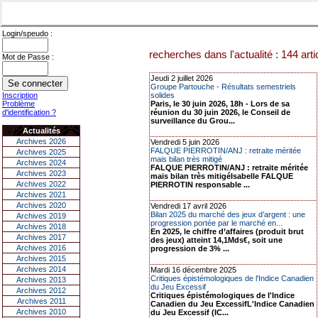
Login/speudo :
recherches dans l'actualité : 144 arti
Mot de Passe :
Jeudi 2 juillet 2026
Groupe Partouche - Résultats semestriels
Inscription
solides
Problème
Paris, le 30 juin 2026, 18h - Lors de sa
d'identification ?
réunion du 30 juin 2026, le Conseil de
surveillance du Grou...
Actualités
Archives 2026
Vendredi 5 juin 2026
FALQUE PIERROTIN/ANJ : retraite méritée
Archives 2025
mais bilan très mitigé
Archives 2024
FALQUE PIERROTIN/ANJ : retraite méritée
Archives 2023
mais bilan très mitigéIsabelle FALQUE
Archives 2022
PIERROTIN responsable ...
Archives 2021
Archives 2020
Vendredi 17 avril 2026
Bilan 2025 du marché des jeux d’argent : une
Archives 2019
progression portée par le marché en...
Archives 2018
En 2025, le chiffre d’affaires (produit brut
Archives 2017
des jeux) atteint 14,1Mds€, soit une
Archives 2016
progression de 3% ...
Archives 2015
Archives 2014
Mardi 16 décembre 2025
Critiques épistémologiques de l'Indice Canadien
Archives 2013
du Jeu Excessif
Archives 2012
Critiques épistémologiques de l'Indice
Archives 2011
Canadien du Jeu ExcessifL'Indice Canadien
Archives 2010
du Jeu Excessif (IC...