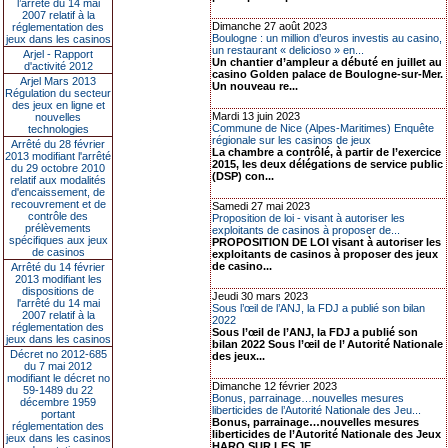
l’arrêté du 14 mai
2007 relatif à la
Dimanche 27 août 2023
réglementation des
Boulogne : un million d’euros investis au casino,
jeux dans les casinos
un restaurant « delicioso » en...
Arjel - Rapport
Un chantier d’ampleur a débuté en juillet au
d'activité 2012
casino Golden palace de Boulogne-sur-Mer.
Arjel Mars 2013
Un nouveau re...
Régulation du secteur
des jeux en ligne et
Mardi 13 juin 2023
nouvelles
Commune de Nice (Alpes-Maritimes) Enquête
technologies
régionale sur les casinos de jeux
Arrêté du 28 février
La chambre a contrôlé, à partir de l’exercice
2013 modifiant l'arrêté
2015, les deux délégations de service public
du 29 octobre 2010
(DSP) con...
relatif aux modalités
d'encaissement, de
recouvrement et de
Samedi 27 mai 2023
contrôle des
Proposition de loi - visant à autoriser les
prélèvements
exploitants de casinos à proposer de...
spécifiques aux jeux
PROPOSITION DE LOI visant à autoriser les
de casinos
exploitants de casinos à proposer des jeux
de casino...
Arrêté du 14 février
2013 modifiant les
dispositions de
Jeudi 30 mars 2023
l'arrêté du 14 mai
Sous l’œil de l’ANJ, la FDJ a publié son bilan
2007 relatif à la
2022
réglementation des
Sous l’œil de l’ANJ, la FDJ a publié son
jeux dans les casinos
bilan 2022 Sous l’œil de l’ Autorité Nationale
Décret no 2012-685
des jeux...
du 7 mai 2012
modifiant le décret no
Dimanche 12 février 2023
59-1489 du 22
Bonus, parrainage…nouvelles mesures
décembre 1959
liberticides de l’Autorité Nationale des Jeu...
portant
Bonus, parrainage…nouvelles mesures
réglementation des
liberticides de l’Autorité Nationale des Jeux
jeux dans les casinos
HARO SUR LES JE...