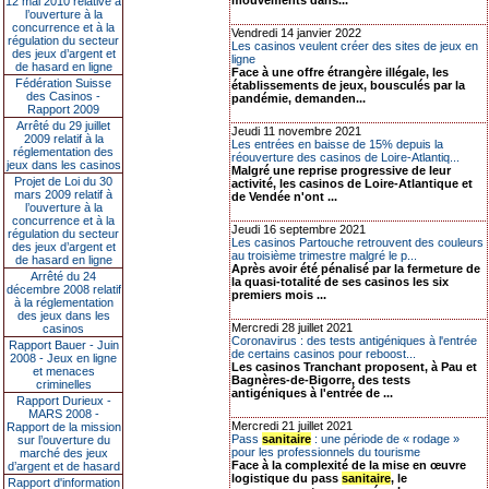
mouvements dans...
12 mai 2010 relative à
l’ouverture à la
concurrence et à la
Vendredi 14 janvier 2022
régulation du secteur
Les casinos veulent créer des sites de jeux en
des jeux d’argent et
ligne
de hasard en ligne
Face à une offre étrangère illégale, les
Fédération Suisse
établissements de jeux, bousculés par la
des Casinos -
pandémie, demanden...
Rapport 2009
Arrêté du 29 juillet
Jeudi 11 novembre 2021
2009 relatif à la
Les entrées en baisse de 15% depuis la
réglementation des
réouverture des casinos de Loire-Atlantiq...
jeux dans les casinos
Malgré une reprise progressive de leur
Projet de Loi du 30
activité, les casinos de Loire-Atlantique et
mars 2009 relatif à
de Vendée n'ont ...
l’ouverture à la
concurrence et à la
Jeudi 16 septembre 2021
régulation du secteur
Les casinos Partouche retrouvent des couleurs
des jeux d’argent et
au troisième trimestre malgré le p...
de hasard en ligne
Après avoir été pénalisé par la fermeture de
Arrêté du 24
la quasi-totalité de ses casinos les six
décembre 2008 relatif
premiers mois ...
à la réglementation
des jeux dans les
Mercredi 28 juillet 2021
casinos
Coronavirus : des tests antigéniques à l'entrée
Rapport Bauer - Juin
de certains casinos pour reboost...
2008 - Jeux en ligne
Les casinos Tranchant proposent, à Pau et
et menaces
Bagnères-de-Bigorre, des tests
criminelles
antigéniques à l'entrée de ...
Rapport Durieux -
MARS 2008 -
Mercredi 21 juillet 2021
Rapport de la mission
Pass
sanitaire
: une période de « rodage »
sur l’ouverture du
pour les professionnels du tourisme
marché des jeux
Face à la complexité de la mise en œuvre
d’argent et de hasard
logistique du pass
sanitaire
, le
Rapport d'information