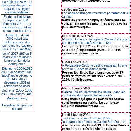
gouvernement a annoncé qu’...
du 6 février 2008 - le
monopole des jeux au
regard des règles
Jeudi 6 mai 2021
communautaires
Les casinos français rouvriront partiellement le
19 mai
Étude de législation
Dans un premier temps, la réouverture ne
comparée n° 180 -
concernera que les machines à sous et les
décembre 2007 - Les
jeux électronique...
instances de contrôle
du secteur des jeux
Arrêté du 14 mai
Mercredi 28 avril 2021
2007 relatif à la
Manche. Casinos : la députée Sonia Krimi pose
réglementation des
une question écrite à Bruno Le Mai...
jeux dans les casinos
La députée (LREM) de Cherbourg pointe la
(JO du 17 mai 2007)
situation économique dramatique des
casinos et prône une ré...
Loi n° 2007-297 du 5
mars 2007 relative à
la prévention de la
Lundi 12 avril 2021
délinquance
À Forges-les-Eaux, le casino réagit après une
Décret no 2006-1595
perte de 6,2 M€ de chiffre d’affai...
du 13 décembre 2006
Forges-les-Eaux. Sans surprise, avec 87
modifiant le décret no
jours de fermeture sur son exercice 2019-
59-1489 du 22
2020, l’établisseme...
décembre 1959 et
relatif aux casinos
Mardi 30 mars 2021
Décret n° 2006- 1386
Casino Joa de Montrond-les-bains : dans les
du 15 novembre 2006
coulisses alors que la fermeture s’é...
Rapport Trucy
Cinq mois déjà que les portes du casino
sont fermées au public. Le complexe
Evolution des jeux de
emploie habituellement 1...
hasard
Lundi 1 février 2021
Toulouse. La crise du Covid-19 est
"catastrophique" pour le Casino Barrière : po...
Avec la crise du Covid-19, le Casino Barrière
enregistre de très lourdes pertes et