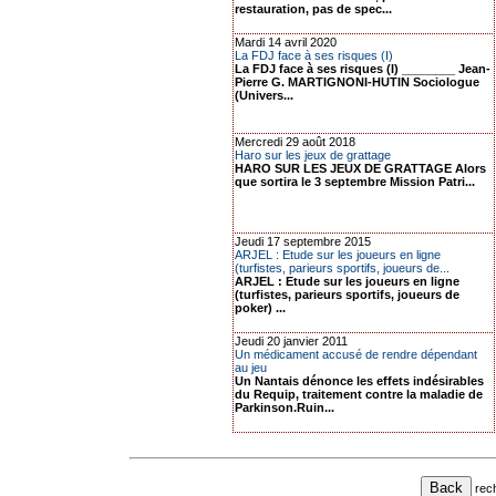
restauration, pas de spec...
Mardi 14 avril 2020
La FDJ face à ses risques (I)
La FDJ face à ses risques (I) ________ Jean-
Pierre G. MARTIGNONI-HUTIN Sociologue
(Univers...
Mercredi 29 août 2018
Haro sur les jeux de grattage
HARO SUR LES JEUX DE GRATTAGE Alors
que sortira le 3 septembre Mission Patri...
Jeudi 17 septembre 2015
ARJEL : Etude sur les joueurs en ligne
(turfistes, parieurs sportifs, joueurs de...
ARJEL : Etude sur les joueurs en ligne
(turfistes, parieurs sportifs, joueurs de
poker) ...
Jeudi 20 janvier 2011
Un médicament accusé de rendre dépendant
au jeu
Un Nantais dénonce les effets indésirables
du Requip, traitement contre la maladie de
Parkinson.Ruin...
rec