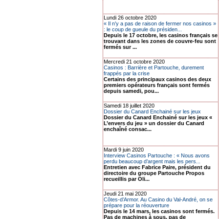
Lundi 26 octobre 2020
« Il n’y a pas de raison de fermer nos casinos »
: le coup de gueule du présiden...
Depuis le 17 octobre, les casinos français se
trouvant dans les zones de couvre-feu sont
fermés sur ...
Mercredi 21 octobre 2020
Casinos : Barrière et Partouche, durement
frappés par la crise
Certains des principaux casinos des deux
premiers opérateurs français sont fermés
depuis samedi, pou...
Samedi 18 juillet 2020
Dossier du Canard Enchainé sur les jeux
Dossier du Canard Enchainé sur les jeux «
L’envers du jeu » un dossier du Canard
enchaîné consac...
Mardi 9 juin 2020
Interview Casinos Partouche : « Nous avons
perdu beaucoup d’argent mais les pers...
Entretien avec Fabrice Paire, président du
directoire du groupe Partouche Propos
recueillis par Oli...
Jeudi 21 mai 2020
Côtes-d’Armor. Au Casino du Val-André, on se
prépare pour la réouverture
Depuis le 14 mars, les casinos sont fermés.
Pas de machines à sous, pas de