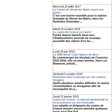
Mercredi 26 juillet 2017
Le Casino de Vernet-les-Bains rouvre ses
portes
C'est une bonne nouvelle pour la station
thermale de Vernet-les-Bains, dans les
Pyrénées-Orientales ...
Mardi 25 octobre 2016
Le casino de Grasse va rouvrir
Fermé depuis bientôt deux ans,
l'établissement pourrait de nouveau
accueillir des clients d'ici les ...
Lundi 20 juin 2016
La SBM Monte Carlo relance de deux !
En commentant les résultats de l’exercice
2015-2016, clôt en mars dernier, Jean-Luc
Biamonti, présid...
Vendredi 9 octobre 2015
Partouche mise à nouveau sur ses casinos
Vosgiens
Après plusieurs années difficiles, le casino
contrexévillois se réorganise afin de
reconquérir les p...
Jeudi 22 janvier 2015
Casino de Grasse : le tribunal administratif ne
se prononcera sur une éventuelle...
Les salariés et dirigeants du casino de
Grasse doivent encore attendre quelques
jours pour être fixé...