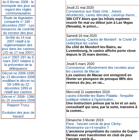
du 6 février 2008 - le
monopole des jeux au
Jeudi 21 mai 2020
regard des règles
Coronavirus aux Etats-Unis : Jetons
communautaires
désinfectés, cartes détruites, caméras therm...
Étude de législation
SIN CITY Alors que les hôtels espèrent
comparée n° 180 -
rouvrir fin mai ou début juin à Las Vegas
décembre 2007 - Les
(Nevada), le princi...
instances de contrôle
du secteur des jeux
Samedi 16 mai 2020
Arrêté du 14 mai
Luxembourg -Casino de Mondorf : le Covid-19
2007 relatif à la
redistribue les cartes
réglementation des
Du côté de Mondorf-les-Bains, au
jeux dans les casinos
Luxembourg, le casino affiche porte close
(JO du 17 mai 2007)
depuis le 15 mars dernier...
Loi n° 2007-297 du 5
mars 2007 relative à
Jeudi 5 mars 2020
la prévention de la
Coronavirus: effondrement des recettes pour
délinquance
les casinos de Macao
Décret no 2006-1595
Les casinos de Macao ont enregistré en
du 13 décembre 2006
février un plongeon de presque 88% des
modifiant le décret no
revenus du jeu, en rai...
59-1489 du 22
décembre 1959 et
relatif aux casinos
Mercredi 11 septembre 2019
casino d’Amélie-les-Bains-Palalda : l'enquête
Décret n° 2006- 1386
publique relative à l’autorisation...
du 15 novembre 2006
Une instruction prévue par la loi et un avis
Rapport Trucy
consultatif qui sera, par la suite, transmis à
la commi...
Evolution des jeux de
hasard
Dimanche 3 février 2019
Paris : l’ancien cercle de jeux Clichy-
Montmartre va-t-il renaître ?
L’ancienne propriétaire du casino de Gujan-
Mestas veut transformer en club de jeux
l’ancien cercle d...