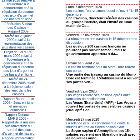
12 mai 2010 relative à
l’ouverture à la
Lundi 7 décembre 2020
concurrence et à la
Les casinos "ont vraiment besoin d'ouvrir" le 15
régulation du secteur
décembre
des jeux d’argent et
Éric Cavillon, directeur Général des casinos
de hasard en ligne
du groupe Barrière, était l'invité ce lundi
Fédération Suisse
matin de Go...
des Casinos -
Rapport 2009
Vendredi 27 novembre 2020
Arrêté du 29 juillet
La réouverture des casinos le 15 décembre en
2009 relatif à la
discussion
réglementation des
Les quelque 200 casinos français ne
jeux dans les casinos
pourront pas rouvrir samedi, mais le
Projet de Loi du 30
gouvernement apportera « da...
mars 2009 relatif à
l’ouverture à la
concurrence et à la
Dimanche 9 août 2020
régulation du secteur
Le casino flambant neuf du Mont-Dore rouvre
des jeux d’argent et
ses portes
de hasard en ligne
Une partie des travaux au casino du Mont-
Dore est terminée. L’établissement a rouvert
Arrêté du 24
ses portes ven...
décembre 2008 relatif
à la réglementation
des jeux dans les
Vendredi 5 juin 2020
casinos
Las Vegas rouvre ses casinos après onze
Rapport Bauer - Juin
semaines de confinement
2008 - Jeux en ligne
Las Vegas (Etats-Unis) (AFP) - Las Vegas a
et menaces
rouvert les portes de ses célèbres casinos
criminelles
jeudi après on...
Rapport Durieux -
MARS 2008 -
Mercredi 27 mai 2020
Rapport de la mission
La relance éco : le confinement a coûté 10
sur l’ouverture du
millions d’euros au Seven casino d’Am...
marché des jeux
Le Seven casino d'Amnéville et ses 154
d’argent et de hasard
salariés espèrent une libération jeudi avec
Rapport d'information
de nouvelles anno...