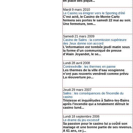
en place des pique...
Mardi 9 mars 2010
Le Casino va émigrer vers le Sporting d'été
C'est acté, le Casino de Monte-Carlo
fermera ses portes le samedi 22 mai au soir.
Une fermeture, tem...
Samedi 21 mars 2009
Casino de Salins : la commission supérieure
des Jeux donne son accord
L'information est tombée jeudi matin sous
la forme d'un communiqué de presse
d'Alain Joyandet, le se...
Lundi 28 avril 2008
Contrexéville : les thermes en panne
Les thermes de la ville d'eau vosgienne
n'ont pas rouverts vendredi comme prévu
La réouverture po...
Jeudi 29 mars 2007
Salins : les conséquences de l'incendie du
casino
Tristesse et inquiétudes à Salins-les-Bains
après l'incendie qui a totalement détruit le
casino lund...
Lundi 18 septembre 2006
Le drame du jeu excessif
Sa passion pour le casino lui a coûté son
mariage et une bonne partie de ses revenus.
A 61 ans, ce j...