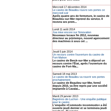
Mercredi 17 décembre 2014
Le casino de Beaulieu rouvre ses portes ce
mercredi soir
Après quatre ans de fermeture, le casino de
Beaulieu-sur-Mer reprend du service. Il
recevra ses prem...
Lundi 11 août 2014
Joa mise encore sur l’innovation
Nouveaux locaux fin 2012, nouveau
directeur au printemps, nouvel agencement
des machines à sous cet ...
Jeudi 5 juin 2014
Un recours contre l’ouverture du casino de
Fort-Mahon
Le casino de Berck-sur-Mer a déposé un
recours contre l’État, après l’ouverture du
casino de Fort-Ma...
Samedi 18 mai 2013
Le casino de Beaulieu va rouvrir ses portes
prochainement
Le casino de Beaulieu-sur-Mer, fermé
depuis 2010, va être repris par une société
implantée à Cavalai...
Mardi 29 janvier 2013
Bagnères-de-Luchon - Une enquête publique
pour le casino
L'enquête «Commodo incommodo» a été
ouverte jeudi dernier et se terminera jeudi