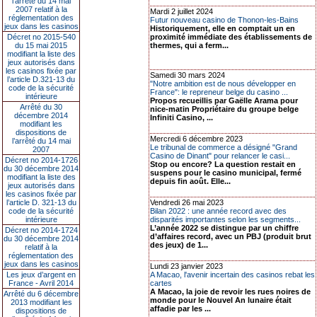
l’arrêté du 14 mai
2007 relatif à la
Mardi 2 juillet 2024
réglementation des
Futur nouveau casino de Thonon-les-Bains
jeux dans les casinos
Historiquement, elle en comptait un en
Décret no 2015-540
proximité immédiate des établissements de
du 15 mai 2015
thermes, qui a ferm...
modifiant la liste des
jeux autorisés dans
les casinos fixée par
Samedi 30 mars 2024
l’article D.321-13 du
"Notre ambition est de nous développer en
code de la sécurité
France": le repreneur belge du casino ...
intérieure
Propos recueillis par Gaëlle Arama pour
Arrêté du 30
nice-matin Propriétaire du groupe belge
décembre 2014
Infiniti Casino, ...
modifiant les
dispositions de
Mercredi 6 décembre 2023
l’arrêté du 14 mai
Le tribunal de commerce a désigné "Grand
2007
Casino de Dinant" pour relancer le casi...
Décret no 2014-1726
Stop ou encore? La question restait en
du 30 décembre 2014
suspens pour le casino municipal, fermé
modifiant la liste des
depuis fin août. Elle...
jeux autorisés dans
les casinos fixée par
l’article D. 321-13 du
Vendredi 26 mai 2023
code de la sécurité
Bilan 2022 : une année record avec des
intérieure
disparités importantes selon les segments...
L’année 2022 se distingue par un chiffre
Décret no 2014-1724
d’affaires record, avec un PBJ (produit brut
du 30 décembre 2014
des jeux) de 1...
relatif à la
réglementation des
jeux dans les casinos
Lundi 23 janvier 2023
Les jeux d’argent en
A Macao, l'avenir incertain des casinos rebat les
France - Avril 2014
cartes
A Macao, la joie de revoir les rues noires de
Arrêté du 6 décembre
monde pour le Nouvel An lunaire était
2013 modifiant les
affadie par les ...
dispositions de