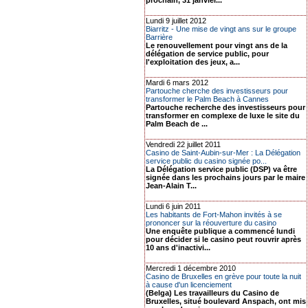
prochain, 31 janvier...
Lundi 9 juillet 2012
Biarritz - Une mise de vingt ans sur le groupe
Barrière
Le renouvellement pour vingt ans de la
délégation de service public, pour
l'exploitation des jeux, a...
Mardi 6 mars 2012
Partouche cherche des investisseurs pour
transformer le Palm Beach à Cannes
Partouche recherche des investisseurs pour
transformer en complexe de luxe le site du
Palm Beach de ...
Vendredi 22 juillet 2011
Casino de Saint-Aubin-sur-Mer : La Délégation
service public du casino signée po...
La Délégation service public (DSP) va être
signée dans les prochains jours par le maire
Jean-Alain T...
Lundi 6 juin 2011
Les habitants de Fort-Mahon invités à se
prononcer sur la réouverture du casino
Une enquête publique a commencé lundi
pour décider si le casino peut rouvrir après
10 ans d'inactivi...
Mercredi 1 décembre 2010
Casino de Bruxelles en grève pour toute la nuit
à cause d'un licenciement
(Belga) Les travailleurs du Casino de
Bruxelles, situé boulevard Anspach, ont mis