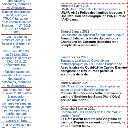
des stations
balnéaires, thermales
Mercredi 7 avril 2021
et climatiques
UNAF, ANJ : Police des familles joueuses ?
Rapport d'information
UNAF, ANJ : Police des familles joueuses ?
de M. François
Une intrusion sociologique de l’UNAF et de
TRUCY, fait au nom
l’ANJ dans...
de la commission des
finances n° 17 (2011-
2012) - 12 octobre
Samedi 6 mars 2021
2011
Les casinos en appellent à l’État pour survivre
Les niveaux et
Arnaud Jalabert, à la tête du casino de
pratiques des jeux de
Cherbourg-en-Cotentin (Manche) rend
hasard et d’argent en
compte de la mobilisatio...
2010
Décret no 2011-906
du 29 juillet 2011
Lundi 1 février 2021
modifiant le décret no
Toulouse. La crise du Covid-19 est
59-1489 du 22
"catastrophique" pour le Casino Barrière : po...
décembre 1959
Avec la crise du Covid-19, le Casino Barrière
portant
enregistre de très lourdes pertes et
réglementation des
accumule de la de...
jeux dans les casinos
des stations
balnéaires, thermales
Mardi 5 janvier 2021
et climatiques
Val-d'Oise. Crise sanitaire : des emplois se
Décret no 2010-605
jouent au casino Barrière d'Enghien
du 4 juin 2010 relatif à
Premier de France en chiffre d'affaires, le
la proportion
casino d'Enghien-les-Bains (Val-d'Oise)
maximale des
accuse une perte...
sommes versées en
moyenne aux joueurs
Dimanche 3 janvier 2021
par les opérateurs
Coronavirus : les casinos de la Côte d'Azur
agréés de paris
perdent "gros"
hippiques et de paris
La Côte d'Azur compte une vingtaine de
sportifs en ligne
casinos. Depuis le second confinement, ils
LOI no 2010-476 du
ont dû fermer leur...