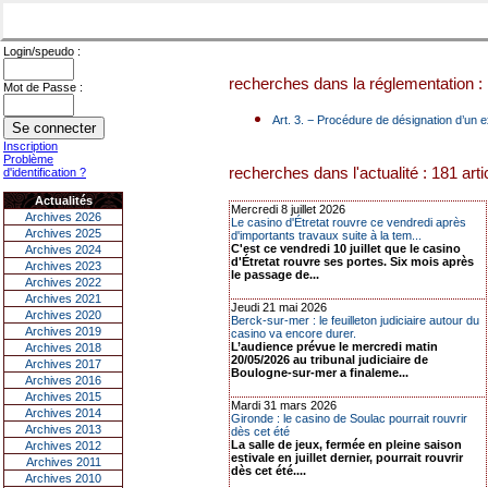
Login/speudo :
recherches dans la réglementation : 
Mot de Passe :
Art. 3. − Procédure de désignation d’un e
Inscription
Problème
recherches dans l'actualité : 181 arti
d'identification ?
Actualités
Mercredi 8 juillet 2026
Archives 2026
Le casino d'Étretat rouvre ce vendredi après
Archives 2025
d'importants travaux suite à la tem...
C'est ce vendredi 10 juillet que le casino
Archives 2024
d'Étretat rouvre ses portes. Six mois après
Archives 2023
le passage de...
Archives 2022
Archives 2021
Jeudi 21 mai 2026
Archives 2020
Berck-sur-mer : le feuilleton judiciaire autour du
Archives 2019
casino va encore durer.
L’audience prévue le mercredi matin
Archives 2018
20/05/2026 au tribunal judiciaire de
Archives 2017
Boulogne-sur-mer a finaleme...
Archives 2016
Archives 2015
Mardi 31 mars 2026
Archives 2014
Gironde : le casino de Soulac pourrait rouvrir
Archives 2013
dès cet été
La salle de jeux, fermée en pleine saison
Archives 2012
estivale en juillet dernier, pourrait rouvrir
Archives 2011
dès cet été....
Archives 2010