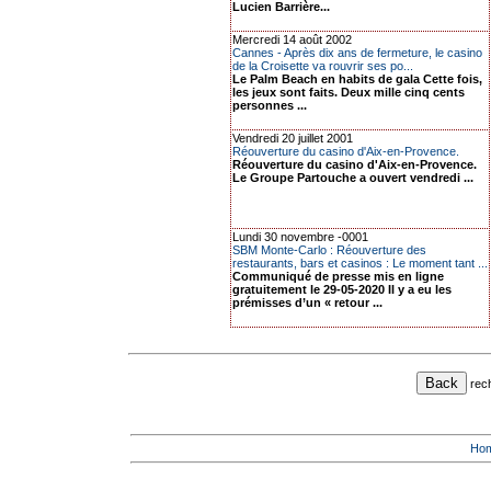
Lucien Barrière...
Mercredi 14 août 2002
Cannes - Après dix ans de fermeture, le casino
de la Croisette va rouvrir ses po...
Le Palm Beach en habits de gala Cette fois,
les jeux sont faits. Deux mille cinq cents
personnes ...
Vendredi 20 juillet 2001
Réouverture du casino d'Aix-en-Provence.
Réouverture du casino d'Aix-en-Provence.
Le Groupe Partouche a ouvert vendredi ...
Lundi 30 novembre -0001
SBM Monte-Carlo : Réouverture des
restaurants, bars et casinos : Le moment tant ...
Communiqué de presse mis en ligne
gratuitement le 29-05-2020 Il y a eu les
prémisses d’un « retour ...
rec
Ho