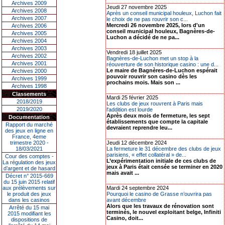
Archives 2009
Jeudi 27 novembre 2025
Archives 2008
Après un conseil municipal houleux, Luchon fait
Archives 2007
le choix de ne pas rouvrir son c...
Mercredi 26 novembre 2025, lors d'un
Archives 2006
conseil municipal houleux, Bagnères-de-
Archives 2005
Luchon a décidé de ne pa...
Archives 2004
Archives 2003
Vendredi 18 juillet 2025
Archives 2002
Bagnères-de-Luchon met un stop à la
Archives 2001
réouverture de son historique casino : une d...
Le maire de Bagnères-de-Luchon espérait
Archives 2000
pouvoir rouvrir son casino dès les
Archives 1999
prochains mois. Mais son ...
Archives 1998
Classements
Mardi 25 février 2025
2018/2019
Les clubs de jeux rouvrent à Paris mais
2019/2020
l'addition est lourde
Après deux mois de fermeture, les sept
Documentation
établissements que compte la capitale
Rapport du marché
devraient reprendre leu...
des jeux en ligne en
France, 4eme
trimestre 2020 -
Jeudi 12 décembre 2024
18/03/2021
La fermeture le 31 décembre des clubs de jeux
parisiens, « effet collatéral » de...
Cour des comptes -
L’expérimentation initiale de ces clubs de
La régulation des jeux
jeux à Paris était censée se terminer en 2020
d’argent et de hasard
mais avait ...
Décret n° 2015-669
du 15 juin 2015 relatif
aux prélèvements sur
Mardi 24 septembre 2024
le produit des jeux
Pourquoi le casino de Grasse n’ouvrira pas
dans les casinos
avant décembre
Alors que les travaux de rénovation sont
Arrêté du 15 mai
terminés, le nouvel exploitant belge, Infiniti
2015 modifiant les
Casino, doit...
dispositions de