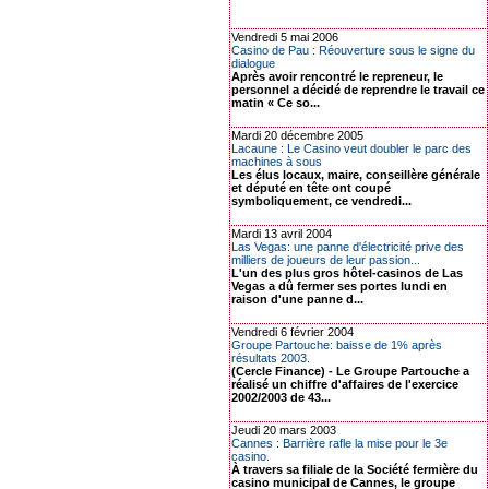
Vendredi 5 mai 2006
Casino de Pau : Réouverture sous le signe du
dialogue
Après avoir rencontré le repreneur, le
personnel a décidé de reprendre le travail ce
matin « Ce so...
Mardi 20 décembre 2005
Lacaune : Le Casino veut doubler le parc des
machines à sous
Les élus locaux, maire, conseillère générale
et député en tête ont coupé
symboliquement, ce vendredi...
Mardi 13 avril 2004
Las Vegas: une panne d'électricité prive des
milliers de joueurs de leur passion...
L'un des plus gros hôtel-casinos de Las
Vegas a dû fermer ses portes lundi en
raison d'une panne d...
Vendredi 6 février 2004
Groupe Partouche: baisse de 1% après
résultats 2003.
(Cercle Finance) - Le Groupe Partouche a
réalisé un chiffre d'affaires de l'exercice
2002/2003 de 43...
Jeudi 20 mars 2003
Cannes : Barrière rafle la mise pour le 3e
casino.
À travers sa filiale de la Société fermière du
casino municipal de Cannes, le groupe