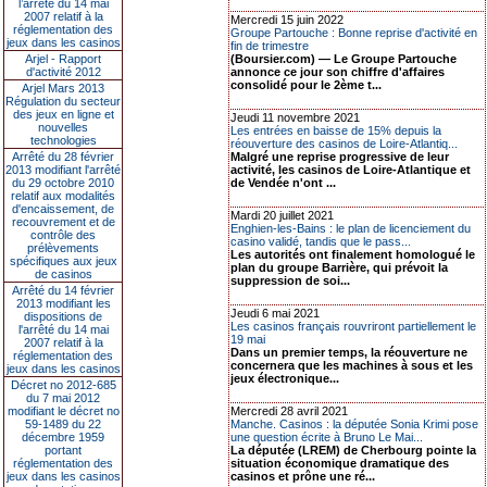
l’arrêté du 14 mai
2007 relatif à la
Mercredi 15 juin 2022
réglementation des
Groupe Partouche : Bonne reprise d'activité en
jeux dans les casinos
fin de trimestre
Arjel - Rapport
(Boursier.com) — Le Groupe Partouche
d'activité 2012
annonce ce jour son chiffre d'affaires
consolidé pour le 2ème t...
Arjel Mars 2013
Régulation du secteur
des jeux en ligne et
Jeudi 11 novembre 2021
nouvelles
Les entrées en baisse de 15% depuis la
technologies
réouverture des casinos de Loire-Atlantiq...
Arrêté du 28 février
Malgré une reprise progressive de leur
2013 modifiant l'arrêté
activité, les casinos de Loire-Atlantique et
du 29 octobre 2010
de Vendée n'ont ...
relatif aux modalités
d'encaissement, de
Mardi 20 juillet 2021
recouvrement et de
Enghien-les-Bains : le plan de licenciement du
contrôle des
casino validé, tandis que le pass...
prélèvements
Les autorités ont finalement homologué le
spécifiques aux jeux
plan du groupe Barrière, qui prévoit la
de casinos
suppression de soi...
Arrêté du 14 février
2013 modifiant les
Jeudi 6 mai 2021
dispositions de
Les casinos français rouvriront partiellement le
l'arrêté du 14 mai
19 mai
2007 relatif à la
Dans un premier temps, la réouverture ne
réglementation des
concernera que les machines à sous et les
jeux dans les casinos
jeux électronique...
Décret no 2012-685
du 7 mai 2012
modifiant le décret no
Mercredi 28 avril 2021
59-1489 du 22
Manche. Casinos : la députée Sonia Krimi pose
décembre 1959
une question écrite à Bruno Le Mai...
portant
La députée (LREM) de Cherbourg pointe la
réglementation des
situation économique dramatique des
jeux dans les casinos
casinos et prône une ré...