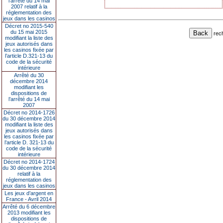
l’arrêté du 14 mai
2007 relatif à la
réglementation des
jeux dans les casinos
Décret no 2015-540
du 15 mai 2015
rec
modifiant la liste des
jeux autorisés dans
les casinos fixée par
l’article D.321-13 du
code de la sécurité
intérieure
Arrêté du 30
décembre 2014
modifiant les
dispositions de
l’arrêté du 14 mai
2007
Décret no 2014-1726
du 30 décembre 2014
modifiant la liste des
jeux autorisés dans
les casinos fixée par
l’article D. 321-13 du
code de la sécurité
intérieure
Décret no 2014-1724
du 30 décembre 2014
relatif à la
réglementation des
jeux dans les casinos
Les jeux d’argent en
France - Avril 2014
Arrêté du 6 décembre
2013 modifiant les
dispositions de