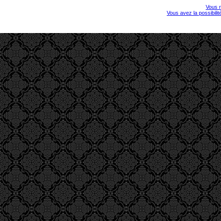
Vous r
Vous avez la possibili