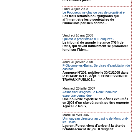
des casinos prév...
Lundi 30 juin 2008
Le Fouquet's ne change pas de propriétaire
Les trois retraités bourguignons qui
affirment être les propriétaires de
l'immeuble parisien abritan...
Vendredi 16 mai 2008
Qui est le propriétaire du Fouquet's?
Le tribunal de grande instance (TGI) de
Paris, qui devait initialement se prononcer
lundi sur l'iden...
Jeudi 31 janvier 2008
F-Divonne-les-Bains: Services d'exploitation de
casinos
Annonce N°205, publiée le 30/01/2008 dans
le BOAMP 021 B, dépt. 1 CONCESSION DE
TRAVAUX PUBLICS...
Mercredi 25 juillet 2007
Assassinat d'Agnès Le Roux: nouvelle
expertise demandée
Une nouvelle expertise de débris exhumés
en 2003 d'un site où aurait pu être enterrée
Agnès Le Roux,...
Mardi 10 avril 2007
Un nouveau directeur au casino de Montrond-
les-Bains
Laurent Forest vient d'arriver à la tête de
l'établissement de jeu. Il dirigeait