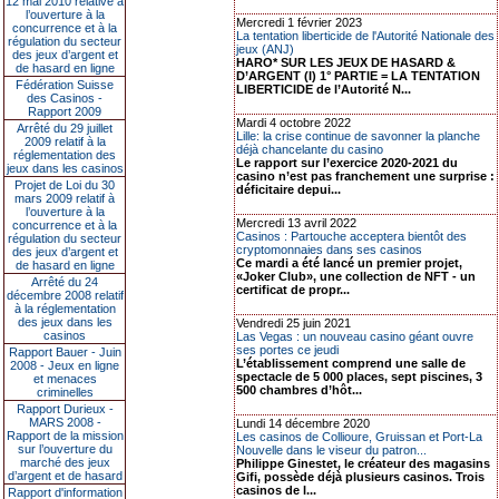
12 mai 2010 relative à
l’ouverture à la
Mercredi 1 février 2023
concurrence et à la
La tentation liberticide de l'Autorité Nationale des
régulation du secteur
jeux (ANJ)
des jeux d’argent et
HARO* SUR LES JEUX DE HASARD &
de hasard en ligne
D’ARGENT (I) 1° PARTIE = LA TENTATION
Fédération Suisse
LIBERTICIDE de l’Autorité N...
des Casinos -
Rapport 2009
Mardi 4 octobre 2022
Arrêté du 29 juillet
Lille: la crise continue de savonner la planche
2009 relatif à la
déjà chancelante du casino
réglementation des
Le rapport sur l’exercice 2020-2021 du
jeux dans les casinos
casino n’est pas franchement une surprise :
Projet de Loi du 30
déficitaire depui...
mars 2009 relatif à
l’ouverture à la
Mercredi 13 avril 2022
concurrence et à la
Casinos : Partouche acceptera bientôt des
régulation du secteur
cryptomonnaies dans ses casinos
des jeux d’argent et
Ce mardi a été lancé un premier projet,
de hasard en ligne
«Joker Club», une collection de NFT - un
Arrêté du 24
certificat de propr...
décembre 2008 relatif
à la réglementation
des jeux dans les
Vendredi 25 juin 2021
casinos
Las Vegas : un nouveau casino géant ouvre
ses portes ce jeudi
Rapport Bauer - Juin
L’établissement comprend une salle de
2008 - Jeux en ligne
spectacle de 5 000 places, sept piscines, 3
et menaces
500 chambres d’hôt...
criminelles
Rapport Durieux -
MARS 2008 -
Lundi 14 décembre 2020
Rapport de la mission
Les casinos de Collioure, Gruissan et Port-La
sur l’ouverture du
Nouvelle dans le viseur du patron...
marché des jeux
Philippe Ginestet, le créateur des magasins
d’argent et de hasard
Gifi, possède déjà plusieurs casinos. Trois
casinos de l...
Rapport d'information