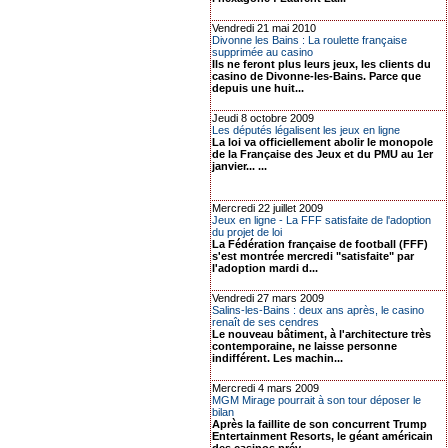
Vendredi 21 mai 2010
Divonne les Bains : La roulette française
supprimée au casino
Ils ne feront plus leurs jeux, les clients du
casino de Divonne-les-Bains. Parce que
depuis une huit...
Jeudi 8 octobre 2009
Les députés légalisent les jeux en ligne
La loi va officiellement abolir le monopole
de la Française des Jeux et du PMU au 1er
janvier... ...
Mercredi 22 juillet 2009
Jeux en ligne - La FFF satisfaite de l'adoption
du projet de loi
La Fédération française de football (FFF)
s'est montrée mercredi "satisfaite" par
l'adoption mardi d...
Vendredi 27 mars 2009
Salins-les-Bains : deux ans après, le casino
renaît de ses cendres
Le nouveau bâtiment, à l'architecture très
contemporaine, ne laisse personne
indifférent. Les machin...
Mercredi 4 mars 2009
MGM Mirage pourrait à son tour déposer le
bilan
Après la faillite de son concurrent Trump
Entertainment Resorts, le géant américain