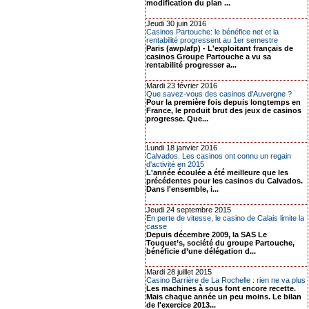
modification du plan ...
Jeudi 30 juin 2016
Casinos Partouche: le bénéfice net et la
rentabilité progressent au 1er semestre
Paris (awp/afp) - L'exploitant français de
casinos Groupe Partouche a vu sa
rentabilité progresser a...
Mardi 23 février 2016
Que savez-vous des casinos d'Auvergne ?
Pour la première fois depuis longtemps en
France, le produit brut des jeux de casinos
progresse. Que...
Lundi 18 janvier 2016
Calvados. Les casinos ont connu un regain
d'activité en 2015
L'année écoulée a été meilleure que les
précédentes pour les casinos du Calvados.
Dans l'ensemble, i...
Jeudi 24 septembre 2015
En perte de vitesse, le casino de Calais limite la
casse
Depuis décembre 2009, la SAS Le
Touquet’s, société du groupe Partouche,
bénéficie d’une délégation d...
Mardi 28 juillet 2015
Casino Barrière de La Rochelle : rien ne va plus
Les machines à sous font encore recette.
Mais chaque année un peu moins. Le bilan
de l'exercice 2013...