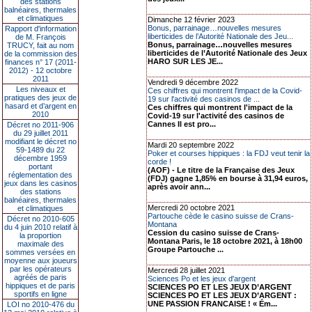
des stations
balnéaires, thermales
et climatiques
Dimanche 12 février 2023
Bonus, parrainage…nouvelles mesures
Rapport d'information
liberticides de l’Autorité Nationale des Jeu...
de M. François
Bonus, parrainage…nouvelles mesures
TRUCY, fait au nom
liberticides de l’Autorité Nationale des Jeux
de la commission des
HARO SUR LES JE...
finances n° 17 (2011-
2012) - 12 octobre
2011
Vendredi 9 décembre 2022
Les niveaux et
Ces chiffres qui montrent l'impact de la Covid-
pratiques des jeux de
19 sur l'activité des casinos de ...
hasard et d’argent en
Ces chiffres qui montrent l'impact de la
2010
Covid-19 sur l'activité des casinos de
Cannes Il est pro...
Décret no 2011-906
du 29 juillet 2011
modifiant le décret no
Mardi 20 septembre 2022
59-1489 du 22
Poker et courses hippiques : la FDJ veut tenir la
décembre 1959
corde !
portant
(AOF) - Le titre de la Française des Jeux
réglementation des
(FDJ) gagne 1,85% en bourse à 31,94 euros,
jeux dans les casinos
après avoir ann...
des stations
balnéaires, thermales
Mercredi 20 octobre 2021
et climatiques
Partouche cède le casino suisse de Crans-
Décret no 2010-605
Montana
du 4 juin 2010 relatif à
Cession du casino suisse de Crans-
la proportion
Montana Paris, le 18 octobre 2021, à 18h00
maximale des
Groupe Partouche ...
sommes versées en
moyenne aux joueurs
par les opérateurs
Mercredi 28 juillet 2021
agréés de paris
Sciences Po et les jeux d'argent
hippiques et de paris
SCIENCES PO ET LES JEUX D’ARGENT
sportifs en ligne
SCIENCES PO ET LES JEUX D’ARGENT :
UNE PASSION FRANCAISE ! « Ém...
LOI no 2010-476 du