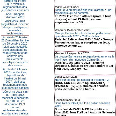
l’arrêté du 14 mai
2007 relatif à la
Mardi 23 avril 2024
réglementation des
Bilan 2023 du marché des jeux d’argent : une
jeux dans les casinos
dynamique qui se confirme
Arjel - Rapport
En 2023, le chiffre d’affaires (produit brut
d'activité 2012
des jeux) atteint 13,4Md€, soit une
Arjel Mars 2013
augmentation de 3,5...
Régulation du secteur
des jeux en ligne et
Vendredi 15 décembre 2023
nouvelles
Groupe Partouche - Très bonne performance
technologies
opérationnelle 2023 - Chiffre d’affair...
Arrêté du 28 février
Paris, le 12 décembre 2023, 18h00 - Groupe
2013 modifiant l'arrêté
Partouche, un leader européen des jeux,
du 29 octobre 2010
annonce ce jour s...
relatif aux modalités
d'encaissement, de
recouvrement et de
Vendredi 1 septembre 2023
contrôle des
Le groupe Barrière se réorganise et annonce la
prélèvements
nomination d'un nouveau Comité Ex...
spécifiques aux jeux
Paris, le 1 septembre 2023 – Nommé
de casinos
Directeur Général du groupe Barrière le 1er
août 2023, Grégory Ra...
Arrêté du 14 février
2013 modifiant les
dispositions de
Lundi 12 juin 2023
l'arrêté du 14 mai
Haro sur les jeux de hasard et d'argent (IV)
2007 relatif à la
HARO SUR LES JEUX DE HASARD &
réglementation des
D’ARGENT (IV) = Quatrième et dernière
jeux dans les casinos
partie de notre série « haro s...
Décret no 2012-685
du 7 mai 2012
modifiant le décret no
Jeudi 30 mars 2023
59-1489 du 22
Sous l’œil de l’ANJ, la FDJ a publié son bilan
décembre 1959
2022
portant
Sous l’œil de l’ANJ, la FDJ a publié son
réglementation des
bilan 2022 Sous l’œil de l’ Autorité Nationale
jeux dans les casinos
des jeux...