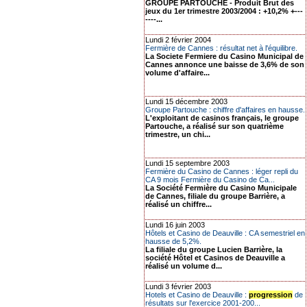
GROUPE PARTOUCHE - Produit Brut des
jeux du 1er trimestre 2003/2004 : +10,2% +---
----...
Lundi 2 février 2004
Fermière de Cannes : résultat net à l'équilibre.
La Societe Fermiere du Casino Municipal de
Cannes annonce une baisse de 3,6% de son
volume d'affaire...
Lundi 15 décembre 2003
Groupe Partouche : chiffre d'affaires en hausse.
L'exploitant de casinos français, le groupe
Partouche, a réalisé sur son quatrième
trimestre, un chi...
Lundi 15 septembre 2003
Fermière du Casino de Cannes : léger repli du
CA 9 mois Fermière du Casino de Ca...
La Société Fermière du Casino Municipale
de Cannes, filiale du groupe Barrière, a
réalisé un chiffre...
Lundi 16 juin 2003
Hôtels et Casino de Deauville : CA semestriel en
hausse de 5,2%.
La filiale du groupe Lucien Barrière, la
société Hôtel et Casinos de Deauville a
réalisé un volume d...
Lundi 3 février 2003
Hotels et Casino de Deauville :
progression
de
résultats sur l'exercice 2001-200...