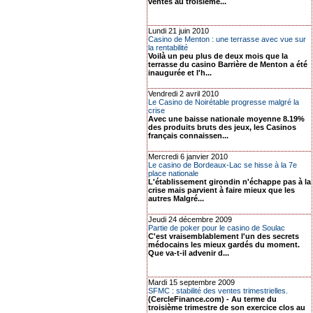
ventes au troisième...
Lundi 21 juin 2010
Casino de Menton : une terrasse avec vue sur
la rentabilité
Voilà un peu plus de deux mois que la
terrasse du casino Barrière de Menton a été
inaugurée et l'h...
Vendredi 2 avril 2010
Le Casino de Noirétable progresse malgré la
crise
Avec une baisse nationale moyenne 8.19%
des produits bruts des jeux, les Casinos
français connaissen...
Mercredi 6 janvier 2010
Le casino de Bordeaux-Lac se hisse à la 7e
place nationale
L'établissement girondin n'échappe pas à la
crise mais parvient à faire mieux que les
autres Malgré...
Jeudi 24 décembre 2009
Partie de poker pour le casino de Soulac
C'est vraisemblablement l'un des secrets
médocains les mieux gardés du moment.
Que va-t-il advenir d...
Mardi 15 septembre 2009
SFMC : stabilité des ventes trimestrielles.
(CercleFinance.com) - Au terme du
troisième trimestre de son exercice clos au