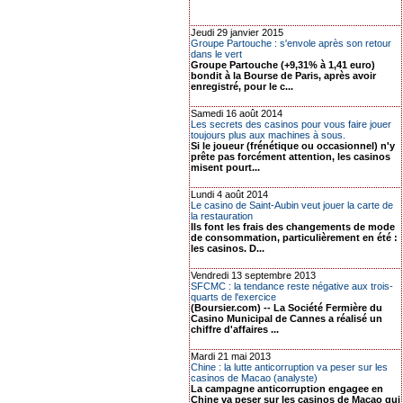
Jeudi 29 janvier 2015
Groupe Partouche : s'envole après son retour
dans le vert
Groupe Partouche (+9,31% à 1,41 euro)
bondit à la Bourse de Paris, après avoir
enregistré, pour le c...
Samedi 16 août 2014
Les secrets des casinos pour vous faire jouer
toujours plus aux machines à sous.
Si le joueur (frénétique ou occasionnel) n'y
prête pas forcément attention, les casinos
misent pourt...
Lundi 4 août 2014
Le casino de Saint-Aubin veut jouer la carte de
la restauration
Ils font les frais des changements de mode
de consommation, particulièrement en été :
les casinos. D...
Vendredi 13 septembre 2013
SFCMC : la tendance reste négative aux trois-
quarts de l'exercice
(Boursier.com) -- La Société Fermière du
Casino Municipal de Cannes a réalisé un
chiffre d'affaires ...
Mardi 21 mai 2013
Chine : la lutte anticorruption va peser sur les
casinos de Macao (analyste)
La campagne anticorruption engagee en
Chine va peser sur les casinos de Macao qui