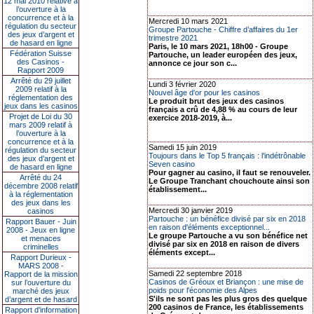
12 mai 2010 relative à
l’ouverture à la
concurrence et à la
Mercredi 10 mars 2021
régulation du secteur
Groupe Partouche - Chiffre d’affaires du 1er
des jeux d’argent et
trimestre 2021
de hasard en ligne
Paris, le 10 mars 2021, 18h00 - Groupe
Fédération Suisse
Partouche, un leader européen des jeux,
des Casinos -
annonce ce jour son c...
Rapport 2009
Arrêté du 29 juillet
Lundi 3 février 2020
2009 relatif à la
Nouvel âge d'or pour les casinos
réglementation des
Le produit brut des jeux des casinos
jeux dans les casinos
français a crû de 4,88 % au cours de leur
Projet de Loi du 30
exercice 2018-2019, à...
mars 2009 relatif à
l’ouverture à la
concurrence et à la
Samedi 15 juin 2019
régulation du secteur
Toujours dans le Top 5 français : l’indétrônable
des jeux d’argent et
Seven casino
de hasard en ligne
Pour gagner au casino, il faut se renouveler.
Arrêté du 24
Le Groupe Tranchant chouchoute ainsi son
décembre 2008 relatif
établissement...
à la réglementation
des jeux dans les
Mercredi 30 janvier 2019
casinos
Partouche : un bénéfice divisé par six en 2018
Rapport Bauer - Juin
en raison d'éléments exceptionnel...
2008 - Jeux en ligne
Le groupe Partouche a vu son bénéfice net
et menaces
divisé par six en 2018 en raison de divers
criminelles
éléments except...
Rapport Durieux -
MARS 2008 -
Samedi 22 septembre 2018
Rapport de la mission
Casinos de Gréoux et Briançon : une mise de
sur l’ouverture du
poids pour l'économie des Alpes
marché des jeux
S'ils ne sont pas les plus gros des quelque
d’argent et de hasard
200 casinos de France, les établissements
Rapport d'information