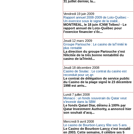
31 juillet dernier, la...
Vendredi 19 juin 2009
Rapport annuel 2008-2009 de Loto-Québec -
Un exercice sous le signe de la stabil...
MONTREAL, le 18 juin /CNW Telbec/ - Le
rapport annuel de Loto-Québec pour
l'exercice financier s'éc...
Jeudi 12 mars 2009
Groupe Partouche : Le casino de laTrinité le
plus rentable
La direction du groupe Partouche s'est
félicitée de la très bonne rentabilité du
casino de laTrinité...
Jeudi 18 décembre 2008
Casino de Soulac : Le contrat du casino est
reconduit pour un an
Le contrat de délégation de service public
du Casino de la plage signé le 23 décembre
1998 est arriv...
Lundi 7 juillet 2008
Monaco : un fonds souverain du Qatar veut
s'investir dans la SBM
Le fonds Qatari Diar, détenu à 100% par
Qatar Investment Authority, a annoncé hier
son souhait d'acq...
Mercredi 9 avril 2008
Le casino de Bourbon-Lancy fête ses 5 ans.
Le Casino de Bourbon-Lancy s'est installé
en 2003. Cette semaine, il célèbre ses 5