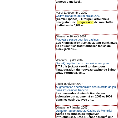
années dans la ci...
Mardi 11 décembre 2007
Chiffre d’affaires de l’exercice 2007
(Cercle Finance) - Groupe Partouche a
enregistré une
progression
de son chiffre
d'affaires de 0,8% a...
Dimanche 26 août 2007
Mauvaise passe pour les casinos
Les Français n'ont jamais autant parié, mais
ils boudent les traditionnelles tables de
black-jack ou...
Vendredi 6 juillet 2007
Saint-Quay-Portrieux. Le casino voit grand
7.7.7 : le jackpot va-t-il tomber pour
l’inauguration du nouveau casino de Saint-
Quay-Portrieux, ce ...
Jeudi 15 février 2007
Augmentation spectaculaire des interdits de jeu
dans les casinos français
Les demandes d'interdiction de jeu
volontaire ont augmenté en 2005 et 2006
dans les casinos, avec un...
Dimanche 7 janvier 2007
Du poker automatisé au Casino de Montréal
Après des années de tentatives
infructueuses, Loto-Québec a trouvé une