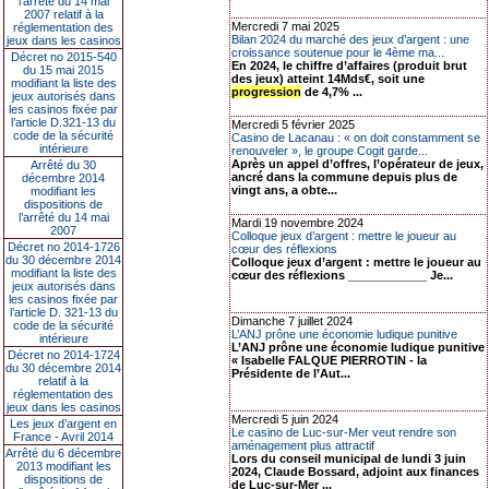
l’arrêté du 14 mai
2007 relatif à la
Mercredi 7 mai 2025
réglementation des
Bilan 2024 du marché des jeux d’argent : une
jeux dans les casinos
croissance soutenue pour le 4ème ma...
Décret no 2015-540
En 2024, le chiffre d’affaires (produit brut
du 15 mai 2015
des jeux) atteint 14Mds€, soit une
modifiant la liste des
progression
de 4,7% ...
jeux autorisés dans
les casinos fixée par
l’article D.321-13 du
Mercredi 5 février 2025
code de la sécurité
Casino de Lacanau : « on doit constamment se
intérieure
renouveler », le groupe Cogit garde...
Après un appel d’offres, l’opérateur de jeux,
Arrêté du 30
ancré dans la commune depuis plus de
décembre 2014
vingt ans, a obte...
modifiant les
dispositions de
l’arrêté du 14 mai
Mardi 19 novembre 2024
2007
Colloque jeux d’argent : mettre le joueur au
Décret no 2014-1726
cœur des réflexions
du 30 décembre 2014
Colloque jeux d’argent : mettre le joueur au
modifiant la liste des
cœur des réflexions ____________ Je...
jeux autorisés dans
les casinos fixée par
l’article D. 321-13 du
Dimanche 7 juillet 2024
code de la sécurité
L’ANJ prône une économie ludique punitive
intérieure
L’ANJ prône une économie ludique punitive
Décret no 2014-1724
« Isabelle FALQUE PIERROTIN - la
du 30 décembre 2014
Présidente de l’Aut...
relatif à la
réglementation des
jeux dans les casinos
Mercredi 5 juin 2024
Les jeux d’argent en
Le casino de Luc-sur-Mer veut rendre son
France - Avril 2014
aménagement plus attractif
Arrêté du 6 décembre
Lors du conseil municipal de lundi 3 juin
2013 modifiant les
2024, Claude Bossard, adjoint aux finances
dispositions de
de Luc-sur-Mer ...