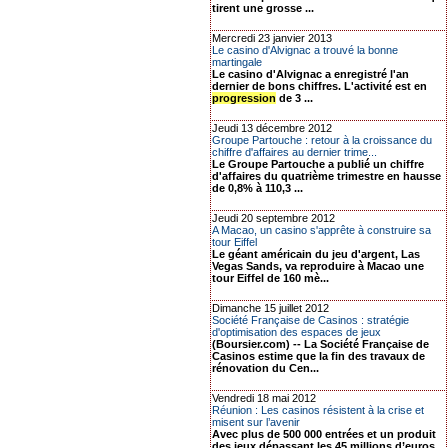
tirent une grosse ...
Mercredi 23 janvier 2013
Le casino d'Alvignac a trouvé la bonne
martingale
Le casino d'Alvignac a enregistré l'an
dernier de bons chiffres. L'activité est en
progression
de 3 ...
Jeudi 13 décembre 2012
Groupe Partouche : retour à la croissance du
chiffre d'affaires au dernier trime...
Le Groupe Partouche a publié un chiffre
d'affaires du quatrième trimestre en hausse
de 0,8% à 110,3 ...
Jeudi 20 septembre 2012
A Macao, un casino s'apprête à construire sa
tour Eiffel
Le géant américain du jeu d'argent, Las
Vegas Sands, va reproduire à Macao une
tour Eiffel de 160 mè...
Dimanche 15 juillet 2012
Société Française de Casinos : stratégie
d'optimisation des espaces de jeux
(Boursier.com) -- La Société Française de
Casinos estime que la fin des travaux de
rénovation du Cen...
Vendredi 18 mai 2012
Réunion : Les casinos résistent à la crise et
misent sur l’avenir
Avec plus de 500 000 entrées et un produit
des jeux dépassant les 45 millions d’euros