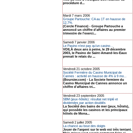
procédure d...
Mardi 7 mars 2006
Groupe Partouche: CA au 1T en hausse de
12,7%.
(Cercle Finance) - Groupe Partouche a
annoncé un chiffre d'affaires au premier
trimestre de l'exerci...
Samedi 7 janvier 2006
Le Pasino n’est pas qu’un casino…
VOILÀ deux ans à peine, le 29 décembre
2003, le Pasino de Saint-Amand-les-Eaux
prenait le relais du ...
Vendredi 21 octobre 2005
Société Fermière du Casino Municipal de
Cannes : activité en hausse de 4% à 9 mo...
(Boursier.com) - La Societe fermiere du
Casino Municipal de Cannes annonce un
chiffre d'affaires tri...
Vendredi 23 septembre 2005
SBM (jeux-hôtels): résultat net triplé et
dividendes par action doublés
La Société des bains de mer (jeux, hôtels),
qui possède les casinos et les principaux
hôtels de Mona...
Samedi 2 juillet 2005
La chance au bout des doigts
Jouer de l'argent sur le web est très tentant.