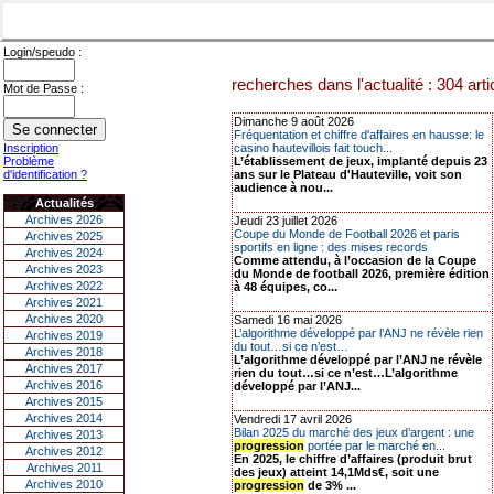
Login/speudo :
recherches dans l'actualité : 304 arti
Mot de Passe :
Dimanche 9 août 2026
Fréquentation et chiffre d'affaires en hausse: le
Inscription
casino hautevillois fait touch...
Problème
L’établissement de jeux, implanté depuis 23
d'identification ?
ans sur le Plateau d'Hauteville, voit son
audience à nou...
Actualités
Archives 2026
Jeudi 23 juillet 2026
Coupe du Monde de Football 2026 et paris
Archives 2025
sportifs en ligne : des mises records
Archives 2024
Comme attendu, à l’occasion de la Coupe
Archives 2023
du Monde de football 2026, première édition
Archives 2022
à 48 équipes, co...
Archives 2021
Archives 2020
Samedi 16 mai 2026
L’algorithme développé par l’ANJ ne révèle rien
Archives 2019
du tout…si ce n’est…
Archives 2018
L’algorithme développé par l’ANJ ne révèle
Archives 2017
rien du tout…si ce n’est…L’algorithme
Archives 2016
développé par l’ANJ...
Archives 2015
Archives 2014
Vendredi 17 avril 2026
Bilan 2025 du marché des jeux d’argent : une
Archives 2013
progression
portée par le marché en...
Archives 2012
En 2025, le chiffre d’affaires (produit brut
Archives 2011
des jeux) atteint 14,1Mds€, soit une
Archives 2010
progression
de 3% ...