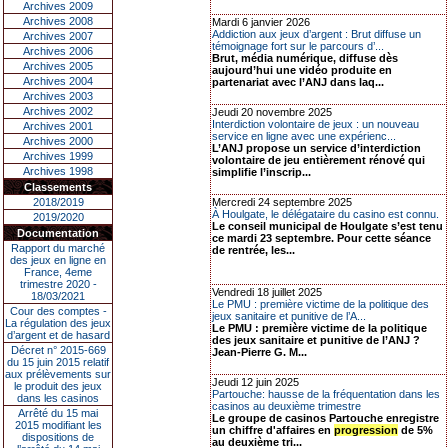
Archives 2009
Archives 2008
Mardi 6 janvier 2026
Addiction aux jeux d’argent : Brut diffuse un
Archives 2007
témoignage fort sur le parcours d’...
Archives 2006
Brut, média numérique, diffuse dès
Archives 2005
aujourd’hui une vidéo produite en
Archives 2004
partenariat avec l’ANJ dans laq...
Archives 2003
Archives 2002
Jeudi 20 novembre 2025
Interdiction volontaire de jeux : un nouveau
Archives 2001
service en ligne avec une expérienc...
Archives 2000
L’ANJ propose un service d’interdiction
Archives 1999
volontaire de jeu entièrement rénové qui
Archives 1998
simplifie l’inscrip...
Classements
2018/2019
Mercredi 24 septembre 2025
À Houlgate, le délégataire du casino est connu.
2019/2020
Le conseil municipal de Houlgate s’est tenu
Documentation
ce mardi 23 septembre. Pour cette séance
Rapport du marché
de rentrée, les...
des jeux en ligne en
France, 4eme
trimestre 2020 -
Vendredi 18 juillet 2025
18/03/2021
Le PMU : première victime de la politique des
Cour des comptes -
jeux sanitaire et punitive de l’A...
La régulation des jeux
Le PMU : première victime de la politique
d’argent et de hasard
des jeux sanitaire et punitive de l’ANJ ?
Décret n° 2015-669
Jean-Pierre G. M...
du 15 juin 2015 relatif
aux prélèvements sur
Jeudi 12 juin 2025
le produit des jeux
Partouche: hausse de la fréquentation dans les
dans les casinos
casinos au deuxième trimestre
Arrêté du 15 mai
Le groupe de casinos Partouche enregistre
2015 modifiant les
un chiffre d'affaires en
progression
de 5%
dispositions de
au deuxième tri...