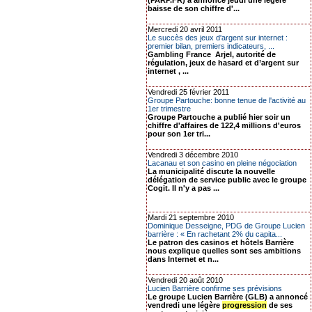
(PARP.FR) a annoncé jeudi une légère
baisse de son chiffre d'...
Mercredi 20 avril 2011
Le succès des jeux d'argent sur internet :
premier bilan, premiers indicateurs, ...
Gambling France Arjel, autorité de
régulation, jeux de hasard et d’argent sur
internet , ...
Vendredi 25 février 2011
Groupe Partouche: bonne tenue de l'activité au
1er trimestre
Groupe Partouche a publié hier soir un
chiffre d'affaires de 122,4 millions d'euros
pour son 1er tri...
Vendredi 3 décembre 2010
Lacanau et son casino en pleine négociation
La municipalité discute la nouvelle
délégation de service public avec le groupe
Cogit. Il n'y a pas ...
Mardi 21 septembre 2010
Dominique Desseigne, PDG de Groupe Lucien
barrière : « En rachetant 2% du capita...
Le patron des casinos et hôtels Barrière
nous explique quelles sont ses ambitions
dans Internet et n...
Vendredi 20 août 2010
Lucien Barrière confirme ses prévisions
Le groupe Lucien Barrière (GLB) a annoncé
vendredi une légère
progression
de ses