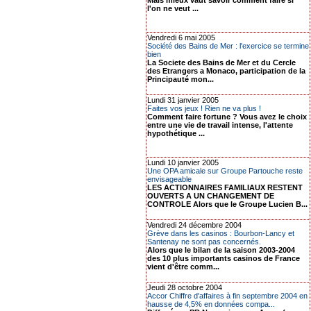
Mais mieux vaut savoir comment faire si
l'on ne veut ...
Vendredi 6 mai 2005
Société des Bains de Mer : l'exercice se termine
bien
La Societe des Bains de Mer et du Cercle
des Etrangers a Monaco, participation de la
Principauté mon...
Lundi 31 janvier 2005
Faites vos jeux ! Rien ne va plus !
Comment faire fortune ? Vous avez le choix
entre une vie de travail intense, l'attente
hypothétique ...
Lundi 10 janvier 2005
Une OPA amicale sur Groupe Partouche reste
envisageable
LES ACTIONNAIRES FAMILIAUX RESTENT
OUVERTS A UN CHANGEMENT DE
CONTROLE Alors que le Groupe Lucien B...
Vendredi 24 décembre 2004
Grève dans les casinos : Bourbon-Lancy et
Santenay ne sont pas concernés.
Alors que le bilan de la saison 2003-2004
des 10 plus importants casinos de France
vient d'être comm...
Jeudi 28 octobre 2004
Accor Chiffre d'affaires à fin septembre 2004 en
hausse de 4,5% en données compa...