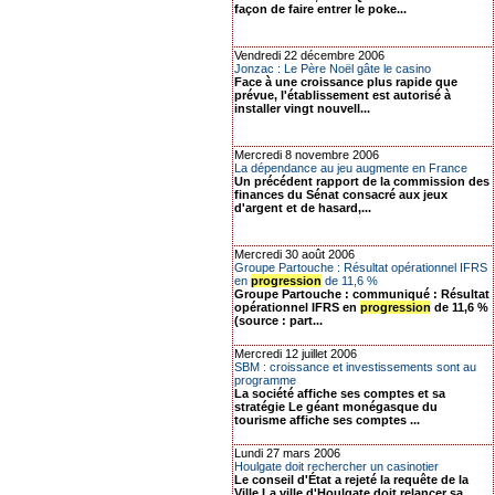
façon de faire entrer le poke...
Vendredi 22 décembre 2006
Jonzac : Le Père Noël gâte le casino
Face à une croissance plus rapide que
prévue, l'établissement est autorisé à
installer vingt nouvell...
Mercredi 8 novembre 2006
La dépendance au jeu augmente en France
Un précédent rapport de la commission des
finances du Sénat consacré aux jeux
d'argent et de hasard,...
Mercredi 30 août 2006
Groupe Partouche : Résultat opérationnel IFRS
en
progression
de 11,6 %
Groupe Partouche : communiqué : Résultat
opérationnel IFRS en
progression
de 11,6 %
(source : part...
Mercredi 12 juillet 2006
SBM : croissance et investissements sont au
programme
La société affiche ses comptes et sa
stratégie Le géant monégasque du
tourisme affiche ses comptes ...
Lundi 27 mars 2006
Houlgate doit rechercher un casinotier
Le conseil d'État a rejeté la requête de la
Ville La ville d'Houlgate doit relancer sa