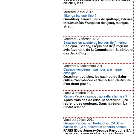
en 2011, les t...
Mercredi 2 mai 2012
Illiko, ça banque illico ?
Gambling France: jeux de grattage, loteries
instantanées Française des jeux, marque,
strat...
Vendredi 17 février 2012
3 casinos en attente du feu vert de l'Intérieur
La Seyne, Sanary, Fréjus ont déjà reçu un
avis favorable de la Commission Supérieure
des Jeux Cinq ...
Vendredi 30 décembre 2011
Casinos vendéens : pas tous à la même
enseigne
Quasiment voisins, les casinos de Saint-
Gilles-Croix-de-Vie et Saint-Jean-de-Monts
s'en tirent plutô...
Lundi 3 octobre 2011
Région Paca - casinos : qui raflera la mise ?
Après trois ans de crise, le secteur du jeu
reprend des couleurs. Dans la région, La
Ciotat relance ...
Vendredi 10 juin 2011
Groupe Partouche : Partouche : CA S1 en
baisse de 2,3%, nouveaux accords bancair...
PARIS (Dow Jones)--Groupe Partouche SA