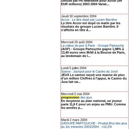
Diffusé par PR Newswire pour Accor (en
EUR millions) 2003 2004 Variat...
Jeudi 30 septembre 2004
Accor : Le titre dopé par Lucien Barrière.
Le titre Accor est dopé ce matin par les
résultats du groupe Lucien Barrière. Il
s'affiche en tête d...
Mercredi 25 août 2004
La valeur du jour à Paris - Groupe Partouche.
(AOF) - Groupe Partouche gagne 1,98% à
13,40 euros vers 9h50 à la Bourse de Paris,
au lendemain de l...
Lundi 5 juillet 2004
Suisse : Jackpot pour le Casino du Jura!
JEUX Le canton reçoit une manne de plus
d'un million Chiffres à l'appui, le Casino du
Jura fait tai...
Mercredi 5 mai 2004
progression
des jeux
En moyenne au plan national, un joueur
parie 11,6 € pour un enjeu au PMU. Comme
les années p...
Mardi 2 mars 2004
GROUPE PARTOUCHE - Produit Brut des jeux
du 1er trimestre 2003/2004 : +10,2%