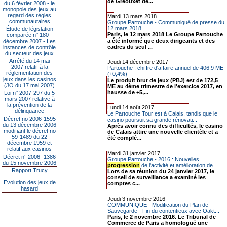
de Gréouxet de...
du 6 février 2008 - le
monopole des jeux au
regard des règles
Mardi 13 mars 2018
communautaires
Groupe Partouche - Communiqué de presse du
12 mars 2018
Étude de législation
Paris, le 12 mars 2018 Le Groupe Partouche
comparée n° 180 -
a été informé que deux dirigeants et des
décembre 2007 - Les
cadres du seul ...
instances de contrôle
du secteur des jeux
Arrêté du 14 mai
Jeudi 14 décembre 2017
2007 relatif à la
Partouche : chiffre d'affaire annuel de 406,9 ME
réglementation des
(+0,4%)
jeux dans les casinos
Le produit brut de jeux (PBJ) est de 172,5
(JO du 17 mai 2007)
ME au 4ème trimestre de l'exercice 2017, en
hausse de +5,...
Loi n° 2007-297 du 5
mars 2007 relative à
la prévention de la
Lundi 14 août 2017
délinquance
Le Partouche Tour est à Calais, tandis que le
Décret no 2006-1595
casino poursuit sa grande rénovati...
du 13 décembre 2006
Après avoir connu des difficultés, le casino
modifiant le décret no
de Calais attire une nouvelle clientèle et a
59-1489 du 22
été complè...
décembre 1959 et
relatif aux casinos
Mardi 31 janvier 2017
Décret n° 2006- 1386
Groupe Partouche - 2016 : Nouvelles
du 15 novembre 2006
progression
de l'activité et amélioration de...
Rapport Trucy
Lors de sa réunion du 24 janvier 2017, le
conseil de surveillance a examiné les
Evolution des jeux de
comptes c...
hasard
Jeudi 3 novembre 2016
COMMUNIQUE - Modification du Plan de
Sauvegarde - Fin du contentieux avec Oakt...
Paris, le 2 novembre 2016. Le Tribunal de
Commerce de Paris a homologué une