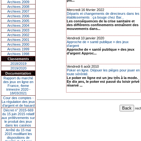
pis...
Archives 2009
Archives 2008
Mercredi 16 février 2022
Archives 2007
Départs et changements de directeurs dans les
Archives 2006
établissements : ça bouge chez Bar...
Archives 2005
Les conséquences de la crise sanitaire et
des différents confinements entraînent des
Archives 2004
mouvements dans...
Archives 2003
Archives 2002
Vendredi 10 janvier 2020
Archives 2001
Approche de « santé publique » des jeux
Archives 2000
d’argent
Archives 1999
Approche de « santé publique » des jeux
d’argent Approc...
Archives 1998
Classements
2018/2019
Vendredi 6 août 2010
2019/2020
Poker en ligne. Déjouer les pièges pour jouer en
Documentation
toute sérénité.
Le poker en ligne est un jeu très à la mode.
Rapport du marché
En dix ans, le poker est passé du loisir privé
des jeux en ligne en
réservé ...
France, 4eme
trimestre 2020 -
18/03/2021
Cour des comptes -
La régulation des jeux
d’argent et de hasard
rec
Décret n° 2015-669
du 15 juin 2015 relatif
aux prélèvements sur
le produit des jeux
dans les casinos
Arrêté du 15 mai
2015 modifiant les
dispositions de