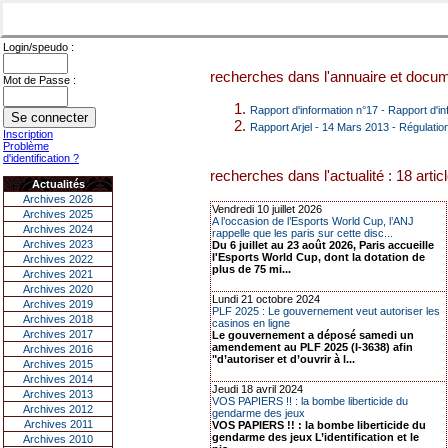
Login/speudo :
recherches dans l'annuaire et docume
Mot de Passe :
Rapport d'information n°17 - Rapport d'
Rapport Arjel - 14 Mars 2013 - Régulatio
Inscription
Problème
d'identification ?
recherches dans l'actualité : 18 artic
Actualités
Archives 2026
Vendredi 10 juillet 2026
Archives 2025
A l’occasion de l’Esports World Cup, l’ANJ
Archives 2024
rappelle que les paris sur cette disc...
Archives 2023
Du 6 juillet au 23 août 2026, Paris accueille
l'Esports World Cup, dont la dotation de
Archives 2022
plus de 75 mi...
Archives 2021
Archives 2020
Lundi 21 octobre 2024
Archives 2019
PLF 2025 : Le gouvernement veut autoriser les
Archives 2018
casinos en ligne
Archives 2017
Le gouvernement a déposé samedi un
amendement au PLF 2025 (I-3638) afin
Archives 2016
"d’autoriser et d’ouvrir à l...
Archives 2015
Archives 2014
Jeudi 18 avril 2024
Archives 2013
VOS PAPIERS !! : la bombe liberticide du
Archives 2012
gendarme des jeux
Archives 2011
VOS PAPIERS !! : la bombe liberticide du
gendarme des jeux L’identification et le
Archives 2010