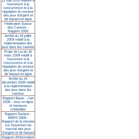
12 mai 2010 relative à
l’ouverture à la
concurrence et à la
régulation du secteur
des jeux d’argent et
de hasard en ligne
Fédération Suisse
des Casinos -
Rapport 2009
Arrêté du 29 juillet
2009 relatif à la
réglementation des
jeux dans les casinos
Projet de Loi du 30
mars 2009 relatif à
l’ouverture à la
concurrence et à la
régulation du secteur
des jeux d’argent et
de hasard en ligne
Arrêté du 24
décembre 2008 relatif
à la réglementation
des jeux dans les
casinos
Rapport Bauer - Juin
2008 - Jeux en ligne
et menaces
criminelles
Rapport Durieux -
MARS 2008 -
Rapport de la mission
sur l’ouverture du
marché des jeux
d’argent et de hasard
Rapport d'information