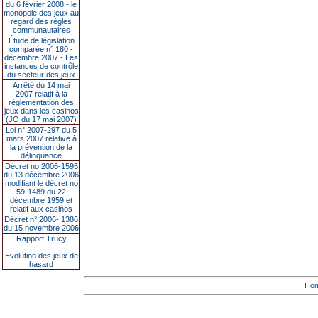
du 6 février 2008 - le
monopole des jeux au
regard des règles
communautaires
Étude de législation
comparée n° 180 -
décembre 2007 - Les
instances de contrôle
du secteur des jeux
Arrêté du 14 mai
2007 relatif à la
réglementation des
jeux dans les casinos
(JO du 17 mai 2007)
Loi n° 2007-297 du 5
mars 2007 relative à
la prévention de la
délinquance
Décret no 2006-1595
du 13 décembre 2006
modifiant le décret no
59-1489 du 22
décembre 1959 et
relatif aux casinos
Décret n° 2006- 1386
du 15 novembre 2006
Rapport Trucy
Evolution des jeux de
hasard
Ho