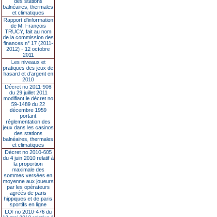
des stations
balnéaires, thermales
et climatiques
Rapport d'information
de M. François
TRUCY, fait au nom
de la commission des
finances n° 17 (2011-
2012) - 12 octobre
2011
Les niveaux et
pratiques des jeux de
hasard et d’argent en
2010
Décret no 2011-906
du 29 juillet 2011
modifiant le décret no
59-1489 du 22
décembre 1959
portant
réglementation des
jeux dans les casinos
des stations
balnéaires, thermales
et climatiques
Décret no 2010-605
du 4 juin 2010 relatif à
la proportion
maximale des
sommes versées en
moyenne aux joueurs
par les opérateurs
agréés de paris
hippiques et de paris
sportifs en ligne
LOI no 2010-476 du