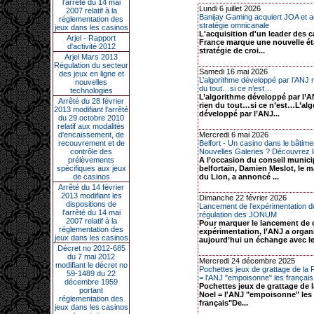
l’arrêté du 14 mai
Lundi 6 juillet 2026
2007 relatif à la
Banijay Gaming acquiert JOA et a
réglementation des
stratégie omnicanale
jeux dans les casinos
L'acquisition d'un leader des 
Arjel - Rapport
France marque une nouvelle ét
d'activité 2012
stratégie de croi...
Arjel Mars 2013
Régulation du secteur
Samedi 16 mai 2026
des jeux en ligne et
L’algorithme développé par l’ANJ n
nouvelles
du tout…si ce n’est…
technologies
L’algorithme développé par l’A
Arrêté du 28 février
rien du tout…si ce n’est…L’al
2013 modifiant l'arrêté
développé par l’ANJ...
du 29 octobre 2010
relatif aux modalités
d'encaissement, de
Mercredi 6 mai 2026
recouvrement et de
Belfort - Un casino dans le bâtim
contrôle des
Nouvelles Galeries ? Découvrez le
prélèvements
A l’occasion du conseil munici
spécifiques aux jeux
belfortain, Damien Meslot, le ma
de casinos
du Lion, a annoncé ...
Arrêté du 14 février
2013 modifiant les
Dimanche 22 février 2026
dispositions de
Lancement de l’expérimentation d
l'arrêté du 14 mai
régulation des JONUM
2007 relatif à la
Pour marquer le lancement de 
réglementation des
expérimentation, l’ANJ a organ
jeux dans les casinos
aujourd’hui un échange avec le
Décret no 2012-685
du 7 mai 2012
Mercredi 24 décembre 2025
modifiant le décret no
Pochettes jeux de grattage de la
59-1489 du 22
= l'ANJ "empoisonne" les français.
décembre 1959
Pochettes jeux de grattage de 
portant
Noel = l'ANJ "empoisonne" les
réglementation des
français"De...
jeux dans les casinos