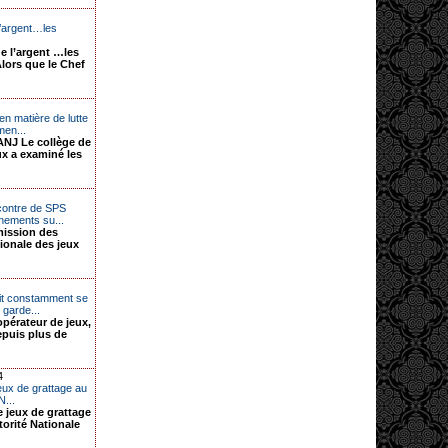
l’argent…les
de l’argent …les
Alors que le Chef
n matière de lutte
men...
NJ Le collège de
ux a examiné les
ncontre de SPS
nements su...
mission des
tionale des jeux
it constamment se
 garde...
opérateur de jeux,
puis plus de
4
jeux de grattage au
N...
e jeux de grattage
torité Nationale