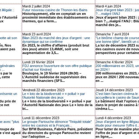
Mardi 2 juillet 2024
Mardi 4 juin 2024
 illégale :
Futur nouveau casino de Thonon-les-Bains
Jeux d’argent bilan 2023 : ju
Historiquement, elle en comptait un en
?....malgré l’ANJ
e l’Autorité
proximité immédiate des établissements de
Jeux d’argent bilan 2023 : 
aux
thermes, qui a ferm...
bien ?....malgré l’ANJ : Bi
marché des je...
Mardi 23 avril 2024
Dimanche 7 avril 2024
otte ait son
Bilan 2023 du marché des jeux d’argent : une
"Le binôme champ de course
dynamique qui se confirme
une bonne idée", bientôt un c
és. Nos
En 2023, le chiffre d’affaires (produit brut
La loi de décembre 2023 su
taient pas
des jeux) atteint 13,4Md€, soit une
des casinos ouvre de nouv
augmentation de 3,5...
perspectives pour certaine.
Lundi 19 février 2024
Dimanche 4 février 2024
 générales
FDJ annonce l’ouverture de son offre publique
200 millionnaires en 2023, un
 ...
d’achat sur Kindred
en 2024 !
s par le
Boulogne, le 19 février 2024 (8h30) –
200 millionnaires en 2023,
, cette
L’Autorité suédoise de supervision des
jeux en 2024 ! 200 nouveau
marchés financiers (SFS...
en ...
Vendredi 22 décembre 2023
Jeudi 14 décembre 2023
présente un
Le « loto de la biodiversité » « pollué » par
C'est bien l'ancien cinéma le
l’Autorité Nationale des jeux
accueillera le casino de Sau
du prix de
Le « loto de la biodiversité » « pollué » par
Le bâtiment était l'option 
ce net
l’Autorité Nationale des jeux Le « loto de la
dans le projet de casino à
bi...
cinéma L...
Lundi 11 décembre 2023
Lundi 4 décembre 2023
ue avec "plus
Le groupe Partouche dénonce "l'iniquité totale"
Jeux d’argent en ligne illégau
entre les casinos et la Français...
étude pour mesurer l’offre il..
groupe de
Sur BFM Business, Fabrice Paire, président
Pour lutter de manière plu
e s'est agacé
du directoire du groupe Partouche revient
l’offre de jeux d’argent et 
sur l'adoption ...
en ligne,...