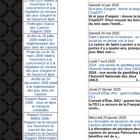
12 mai 2010 relative à
l’ouverture à la
Samedi 14 juin 2025
concurrence et à la
IA et jeux d’argent : donne ta la
régulation du secteur
ChatGPT !
des jeux d’argent et
IA et jeux d’argent : donne ta
de hasard en ligne
ChatGPT !Pour trouver les bo
Fédération Suisse
du loto avec l’intell...
des Casinos -
Rapport 2009
Samedi 24 mai 2025
Arrêté du 29 juillet
Saint-Laurent-en-Grandvaux : un 
2009 relatif à la
aurait pu ne jamais voir le jour
réglementation des
Le casino de Saint-Laurent a o
jeux dans les casinos
portes il y a quatre ans, presq
Projet de Loi du 30
jour. Mais son i...
mars 2009 relatif à
l’ouverture à la
Lundi 7 avril 2025
concurrence et à la
2024 : une année de gambling ba
régulation du secteur
l’Autorité Nationale des Jeux (AN
des jeux d’argent et
2024 : une année de gambling 
de hasard en ligne
l’Autorité Nationale des Jeux
Arrêté du 24
(ANJ)____________________J..
décembre 2008 relatif
à la réglementation
Jeudi 27 février 2025
des jeux dans les
Conseil d’État, ANJ : guerre ludiqu
casinos
FDJ
Rapport Bauer - Juin
Conseil d’État, ANJ : guerre lu
2008 - Jeux en ligne
la FDJ Le recours de la Françai
et menaces
contr...
criminelles
Rapport Durieux -
Mercredi 29 janvier 2025
MARS 2008 -
La rénovation de plusieurs de ses
Rapport de la mission
casinos plombe les résultats de Pa
sur l’ouverture du
La rénovation de plusieurs des
marché des jeux
casinos du groupe Partouche a
d’argent et de hasard
bénéfice net de s...
Rapport d'information