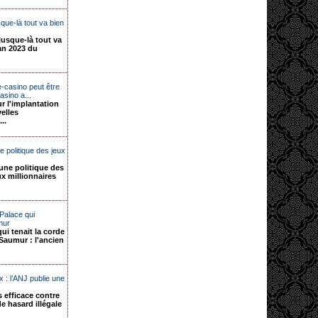
sque-là tout va bien
jusque-là tout va
lan 2023 du
-casino peut être
asino a...
r l'implantation
elles
..
e politique des jeux
 une politique des
x millionnaires
 Palace qui
mur
qui tenait la corde
 Saumur : l'ancien
x : l’ANJ publie une
.
s efficace contre
de hasard illégale