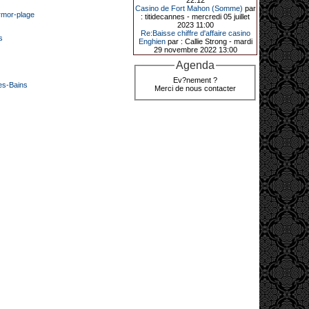
22:12
de décrocher un méga jackpot.
Casino de Fort Mahon (Somme)
par
armor-plage
: titidecannes - mercredi 05 juillet
Elle n’a misé que 88 centimes sur
2023 11:00
une machine à sous et a remporté
Re:Baisse chiffre d'affaire casino
4_ 239 €?!
s
Enghien
par : Callie Strong - mardi
29 novembre 2022 13:00
Agenda
10-01-2026|
Ev?nement ?
es-Bains
Merci de nous contacter
Au « Kasino » de Fréhel, une
vacancière a décroché le jackpot
en misant seulement 68
centimes. Elle remporte plus de
44 640 € grâce à la machine à
sous « Jin Ji Bao Xi ».
En ce début d’année 2026, le plus
gros jackpot du « Kasino » de
Fréhel a été décroché. Samedi 10
janvier en début de soirée,
l’heureuse gagnante, qui souhaite
garder l’anonymat, a remporté plus
de 44 640 € sur la machine à sous «
Jin Ji Bao Xi », installée en février
2025. La cliente, en vacances dans
la région, a misé 0,68 € avant de
remporter la somme. Un membre du
comité de direction, Flavie Jehan, lui
a remis le gain.