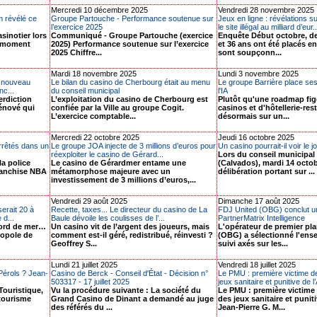
Mercredi 10 décembre 2025
Vendredi 28 novembre 2025
m révélé ce
Groupe Partouche - Performance soutenue sur
Jeux en ligne : révélations 
l’exercice 2025
le site illégal au milliard d’eur..
asinotier lors
Communiqué - Groupe Partouche (exercice
Enquête Début octobre, de
n moment
2025) Performance soutenue sur l’exercice
et 36 ans ont été placés en
2025 Chiffre...
sont soupçonn...
Mardi 18 novembre 2025
Lundi 3 novembre 2025
un nouveau
Le bilan du casino de Cherbourg était au menu
Le groupe Barrière place ses
nc...
du conseil municipal
l'IA
erdiction
L’exploitation du casino de Cherbourg est
Plutôt qu'une roadmap fig
rénové qui
confiée par la Ville au groupe Cogit.
casinos et d'hôtellerie-res
L’exercice comptable...
désormais sur un...
Mercredi 22 octobre 2025
Jeudi 16 octobre 2025
rrêtés dans un
Le groupe JOA injecte de 3 millions d’euros pour
Un casino pourrait-il voir le j
réexploiter le casino de Gérard...
Lors du conseil municipal
la police
Le casino de Gérardmer entame une
(Calvados), mardi 14 octob
franchise NBA
métamorphose majeure avec un
délibération portant sur ...
investissement de 3 millions d’euros,...
Vendredi 29 août 2025
Dimanche 17 août 2025
erait 20 à
Recette, taxes... Le directeur du casino de La
FDJ United (OBG) conclut u
 d...
Baule dévoile les coulisses de l’...
PartnerMatrix Intelligence
bord de mer…
Un casino vit de l’argent des joueurs, mais
L'opérateur de premier pl
ropole de
comment est-il géré, redistribué, réinvesti ?
(OBG) a sélectionné l'ense
Geoffrey S...
suivi axés sur les...
Lundi 21 juillet 2025
Vendredi 18 juillet 2025
 Pérols ? Jean-
Casino de Berck - Conseil d'État - Décision n°
Le PMU : première victime de 
503317 - 17 juillet 2025
jeux sanitaire et punitive de l’
Touristique,
Vu la procédure suivante : La société du
Le PMU : première victime 
 tourisme
Grand Casino de Dinant a demandé au juge
des jeux sanitaire et punit
des référés du ...
Jean-Pierre G. M...