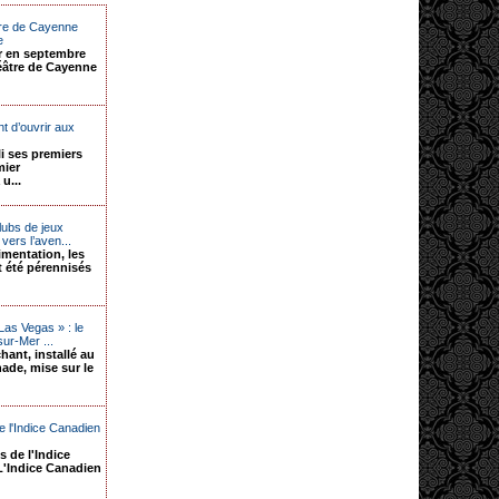
tre de Cayenne
e
ir en septembre
éâtre de Cayenne
t d’ouvrir aux
li ses premiers
mier
u...
lubs de jeux
vers l’aven...
imentation, les
t été pérennisés
Las Vegas » : le
ur-Mer ...
ant, installé au
de, mise sur le
e l'Indice Canadien
 de l'Indice
L'Indice Canadien