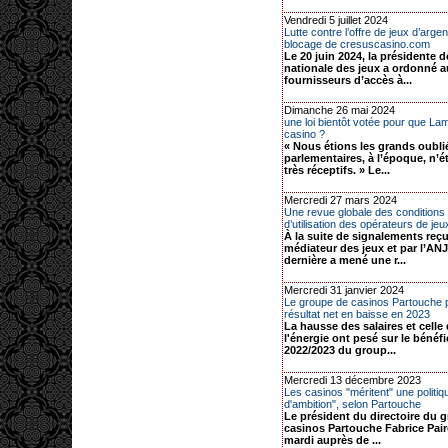
Vendredi 5 juillet 2024
Lutte contre l’offre de jeux d’argent
blocage de cresuscasino.com
Le 20 juin 2024, la présidente d
nationale des jeux a ordonné 
fournisseurs d’accès à...
Dimanche 26 mai 2024
une loi bientôt votée pour que Lam
casino ?
« Nous étions les grands oubli
parlementaires, à l’époque, n’é
très réceptifs. » Le...
Mercredi 27 mars 2024
Une revue globale des conditions
d’utilisation des opérateurs de jeux
À la suite de signalements reçu
médiateur des jeux et par l’ANJ
dernière a mené une r...
Mercredi 31 janvier 2024
Le groupe de casinos Partouche 
résultat net en baisse en 2023
La hausse des salaires et celle 
l'énergie ont pesé sur le bénéfi
2022/2023 du group...
Mercredi 13 décembre 2023
Les casinos "méritent" une politiq
d'ambition", selon Partouche
Le président du directoire du 
casinos Partouche Fabrice Pair
mardi auprès de ...