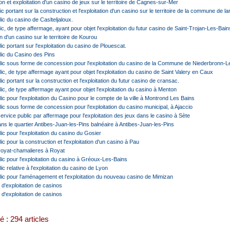
 et exploitation d'un casino de jeux sur le territoire de Cagnes-sur-Mer
c portant sur la construction et l'exploitation d'un casino sur le territoire de la commune de l
ic du casino de Caslteljaloux.
ic, de type affermage, ayant pour objet l'exploitation du futur casino de Saint-Trojan-Les-Bain
n d'un casino sur le territoire de Kourou
ic portant sur l'exploitation du casino de Plouescat.
lic du Casino des Pins
lic sous forme de concession pour l'exploitation du casino de la Commune de Niederbronn-L
ic, de type affermage ayant pour objet l'exploitation du casino de Saint Valery en Caux
c portant sur la construction et l'exploitation du futur casino de cransac.
ic, de type affermage ayant pour objet l'exploitation du casino à Menton
ic pour l'exploitation du Casino pour le compte de la ville à Montrond Les Bains
ic sous forme de concession pour l'exploitation du casino municipal, à Ajaccio
ervice public par affermage pour l'exploitation des jeux dans le casino à Sète
ans le quartier Antibes-Juan-les-Pins balnéaire à Antibes-Juan-les-Pins
ic pour l'exploitation du casino du Gosier
ic pour la construction et l'exploitation d'un casino à Pau
 royat-chamalieres à Royat
lic pour l'exploitation du casino à Gréoux-Les-Bains
c relative à l'exploitation du casino de Lyon
lic pour l'aménagement et l'exploitation du nouveau casino de Mimizan
d'exploitation de casinos
d'exploitation de casinos
é : 294 articles