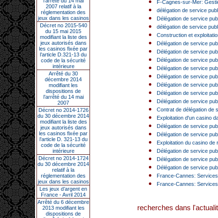
l’arrêté du 14 mai
F-Cagnes-sur-Mer: Gestion
2007 relatif à la
délégation de service publi
réglementation des
jeux dans les casinos
Délégation de service publ
Décret no 2015-540
délégation de service publ
du 15 mai 2015
Construction et exploitatio
modifiant la liste des
jeux autorisés dans
Délégation de service publ
les casinos fixée par
Délégation de service pub
l’article D.321-13 du
Délégation de service pub
code de la sécurité
intérieure
Délégation de service publ
Arrêté du 30
Délégation de service publi
décembre 2014
Délégation de service publ
modifiant les
dispositions de
Délégation de service publ
l’arrêté du 14 mai
Délégation de service publ
2007
Contrat de délégation de s
Décret no 2014-1726
du 30 décembre 2014
Exploitation d'un casino d
modifiant la liste des
Délégation de service publ
jeux autorisés dans
les casinos fixée par
Délégation de service publ
l’article D. 321-13 du
Exploitation du casino de
code de la sécurité
intérieure
Délégation de service pub
Décret no 2014-1724
Délégation de service publi
du 30 décembre 2014
Délégation de service pub
relatif à la
réglementation des
France-Cannes: Services 
jeux dans les casinos
France-Cannes: Services 
Les jeux d’argent en
France - Avril 2014
Arrêté du 6 décembre
recherches dans l'actualit
2013 modifiant les
dispositions de