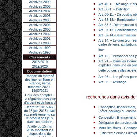
Archives 2009
Art. 40-1. − Mélangeur-dis
Archives 2008
Art. 68-1. − Définition.
Archives 2007
Art. 68-11. - Dispositifs 
Archives 2006
Art. 68-18. - Emplacemen
Archives 2005
Archives 2004
Art. 67-6.-Détermination du
Archives 2003
Art. 67-13.-Fonctionnemen
Archives 2002
Art. 67-14.-Détermination 
Archives 2001
Art. 14. − Le directeur re
Archives 2000
cadre de leurs attribution
Archives 1999
jeux.
Archives 1998
Art. 15. − Personnel des j
Classements
Art. 21. − Dans les locaux
2018/2019
exploités dans une ou plus
2019/2020
cette ou ces salles ait été
Documentation
Rapport du marché
Art. 26. − Les pièces permet
des jeux en ligne en
Art. 35. − Affichage.
France, 4eme
trimestre 2020 -
18/03/2021
Cour des comptes -
recherches dans avis de 
La régulation des jeux
d’argent et de hasard
Décret n° 2015-669
Conception, financement, r
du 15 juin 2015 relatif
(hôtel, parking) du casin
aux prélèvements sur
Conception, financement, r
le produit des jeux
dans les casinos
Délégation de service publ
Arrêté du 15 mai
Mers-les-Bains - Concessio
2015 modifiant les
F-Biarritz: Services d'exp
dispositions de