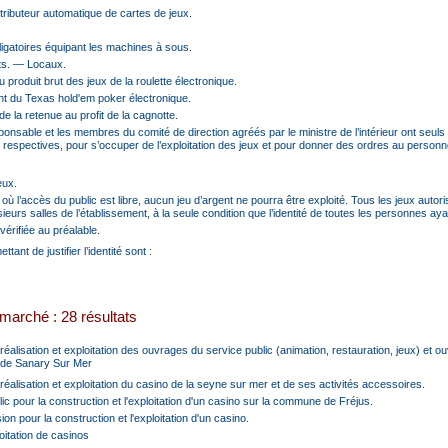
tributeur automatique de cartes de jeux.
obligatoires équipant les machines à sous.
ts. ― Locaux.
 produit brut des jeux de la roulette électronique.
t du Texas hold'em poker électronique.
de la retenue au profit de la cagnotte.
sponsable et les membres du comité de direction agréés par le ministre de l’intérieur ont seuls 
s respectives, pour s’occuper de l’exploitation des jeux et pour donner des ordres au personn
eux.
 où l’accès du public est libre, aucun jeu d’argent ne pourra être exploité. Tous les jeux autor
ieurs salles de l’établissement, à la seule condition que l’identité de toutes les personnes a
 vérifiée au préalable.
tant de justifier l’identité sont :
marché : 28 résultats
éalisation et exploitation des ouvrages du service public (animation, restauration, jeux) et
o de Sanary Sur Mer
éalisation et exploitation du casino de la seyne sur mer et de ses activités accessoires.
ic pour la construction et l'exploitation d'un casino sur la commune de Fréjus.
n pour la construction et l'exploitation d'un casino.
loitation de casinos