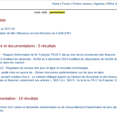
Home
|
Forum
|
Fiches casinos
|
Agenda
|
Offres d
mots clefs :
permettant
tats
 et JDT) h/f
ains de Mer (Monaco) recrute Directeur du Crédit (H/F)
e et documentations : 5 résultats
7 - Rapport d'information de M. François TRUCY, fait au nom de la commission des finances
modifiant les dispositio - Arrêté du 6 décembre 2013 modifiant les dispositions de l’arrêté du
eux dans les casinos
13 - Régulation du secteur des jeux en ligne et nouvelles technologies
 quelle mise en œuvre de - 2èmes rencontres parlementaires sur les jeux en ligne
portant création d’un tr - Le ministre délégué auprès du ministre de l’économie et des finan
re et financier, notamment ses articles L. 563-1 à L. 563-5 ; Vu la loi no 78-17 du 6 janvier 1
entation : 14 résultats
rture d’un casino et demandes d’autorisation ou de renouvellement d’autorisation de jeux ap
ges.