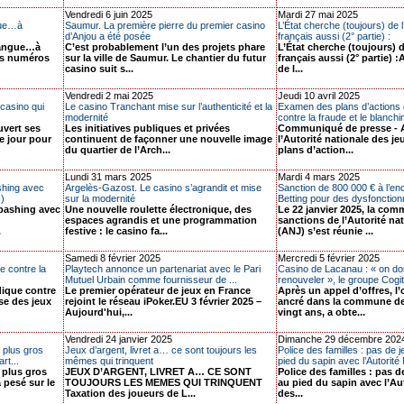
Vendredi 6 juin 2025
Mardi 27 mai 2025
ngue…à
Saumur. La première pierre du premier casino
L’État cherche (toujours) de 
d’Anjou a été posée
français aussi (2° partie) :
 langue…à
C’est probablement l’un des projets phare
L’État cherche (toujours) 
ns numéros
sur la ville de Saumur. Le chantier du futur
français aussi (2° partie) :
casino suit s...
de l...
Vendredi 2 mai 2025
Jeudi 10 avril 2025
casino qui
Le casino Tranchant mise sur l’authenticité et la
Examen des plans d’actions e
modernité
contre la fraude et le blanchi
uvert ses
Les initiatives publiques et privées
Communiqué de presse - A
ue jour pour
continuent de façonner une nouvelle image
l’Autorité nationale des je
du quartier de l’Arch...
plans d’action...
Lundi 31 mars 2025
Mardi 4 mars 2025
shing avec
Argelès-Gazost. Le casino s’agrandit et mise
Sanction de 800 000 € à l’e
J)
sur la modernité
Betting pour des dysfonction
bashing avec
Une nouvelle roulette électronique, des
Le 22 janvier 2025, la com
espaces agrandis et une programmation
sanctions de l’Autorité na
.
festive : le casino fa...
(ANJ) s’est réunie ...
Samedi 8 février 2025
Mercredi 5 février 2025
e contre la
Playtech annonce un partenariat avec le Pari
Casino de Lacanau : « on do
Mutuel Urbain comme fournisseur de ...
renouveler », le groupe Cogit
dique contre
Le premier opérateur de jeux en France
Après un appel d’offres, l’
se des jeux
rejoint le réseau iPoker.EU 3 février 2025 –
ancré dans la commune de
Aujourd'hui,...
vingt ans, a obte...
Vendredi 24 janvier 2025
Dimanche 29 décembre 202
 plus gros
Jeux d’argent, livret a… ce sont toujours les
Police des familles : pas de 
rt...
mêmes qui trinquent
pied du sapin avec l’Autorité 
 plus gros
JEUX D’ARGENT, LIVRET A… CE SONT
Police des familles : pas d
 pesé sur le
TOUJOURS LES MEMES QUI TRINQUENT
au pied du sapin avec l’Au
Taxation des joueurs de L...
des...