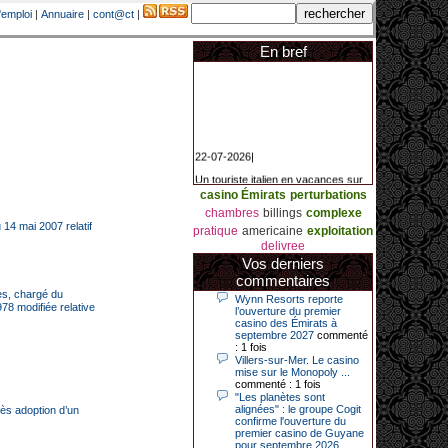
'emploi
|
Annuaire
|
cont@ct
|
En bref
22-07-2026|
Un touriste italien en vacances sur
la Côte d’Azur a remporté un
jackpot exceptionnel de 84.631
casino Émirats
perturbations
euros dans la nuit de samedi à
chambres
billings
complexe
dimanche au Casino Barrière Le
 14 mai 2007 relatif
Croisette à Cannes. Il s’agit d’un
pratique
americaine
exploitation
nouveau record de gains de l’année
delivree
2026 pour cet établissement.
Vos derniers
commentaires
ces, chargé du
Wynn Resorts reporte
978 modifiée relative
14-04-2026|
l’ouverture du premier
casino des Émirats à
Dimanche 12 avril 2026, cette date
septembre 2027
commenté
restera gravée dans la mémoire de
: 1 fois
ce joueur du casino de Saint-Quay-
Villers-sur-Mer. Le casino
Portrieux (Côtes-d’Armor).
mise sur le Monopoly ...
commenté : 1 fois
Ce quinquagénaire, habitant Plouha
"Les planètes sont
mais souhaitant garder l’anonymat,
alignées" : le groupe Cogit
rès adoption d’un
a eu l’énorme surprise de décrocher
confirme l'ouverture du
un jackpot record de 82 426 €.
premier casino de Guyane
pour septembre 2026