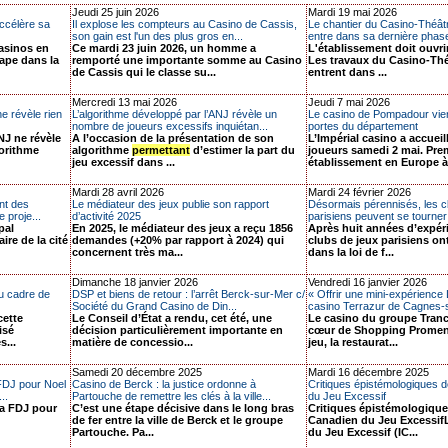
Jeudi 25 juin 2026
Mardi 19 mai 2026
ccélère sa
Il explose les compteurs au Casino de Cassis,
Le chantier du Casino-Théâ
son gain est l'un des plus gros en...
entre dans sa dernière phas
casinos en
Ce mardi 23 juin 2026, un homme a
L'établissement doit ouvr
ape dans la
remporté une importante somme au Casino
Les travaux du Casino-Th
de Cassis qui le classe su...
entrent dans ...
Mercredi 13 mai 2026
Jeudi 7 mai 2026
e révèle rien
L’algorithme développé par l’ANJ révèle un
Le casino de Pompadour vien
nombre de joueurs excessifs inquiétan...
portes du département
NJ ne révèle
A l’occasion de la présentation de son
L’Impérial casino a accueil
gorithme
algorithme
permettant
d’estimer la part du
joueurs samedi 2 mai. Pre
jeu excessif dans ...
établissement en Europe à 
Mardi 28 avril 2026
Mardi 24 février 2026
ent des
Le médiateur des jeux publie son rapport
Désormais pérennisés, les c
 proje...
d’activité 2025
parisiens peuvent se tourner 
pal
En 2025, le médiateur des jeux a reçu 1856
Après huit années d’expér
ire de la cité
demandes (+20% par rapport à 2024) qui
clubs de jeux parisiens on
concernent très ma...
dans la loi de f...
Dimanche 18 janvier 2026
Vendredi 16 janvier 2026
u cadre de
DSP et biens de retour : l’arrêt Berck-sur-Mer c/
« Offrir une mini-expérience 
Société du Grand Casino de Din...
casino Terrazur de Cagnes-s
cette
Le Conseil d’État a rendu, cet été, une
Le casino du groupe Tranch
isé
décision particulièrement importante en
cœur de Shopping Promena
s...
matière de concessio...
jeu, la restaurat...
Samedi 20 décembre 2025
Mardi 16 décembre 2025
 FDJ pour Noel
Casino de Berck : la justice ordonne à
Critiques épistémologiques d
..
Partouche de remettre les clés à la ville...
du Jeu Excessif
la FDJ pour
C’est une étape décisive dans le long bras
Critiques épistémologiques
de fer entre la ville de Berck et le groupe
Canadien du Jeu Excessif
Partouche. Pa...
du Jeu Excessif (IC...