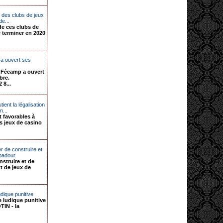
 des clubs de jeux
de...
 de ces clubs de
e terminer en 2020
a ouvert ses
 Fécamp a ouvert
bre.
 8...
ient la légalisation
n...
 favorables à
es jeux de casino
 de construire et
padour.
nstruire et de
t de jeux de
dique punitive
 ludique punitive
IN - la