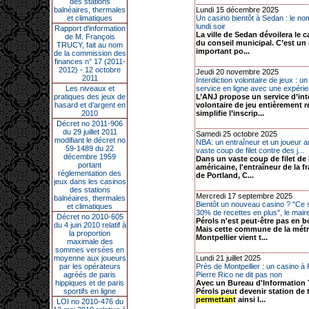
des stations
balnéaires, thermales
Lundi 15 décembre 2025
et climatiques
Un casino bientôt à Sedan : le no
lundi soir
Rapport d'information
La ville de Sedan dévoilera le c
de M. François
du conseil municipal. C’est u
TRUCY, fait au nom
important po...
de la commission des
finances n° 17 (2011-
2012) - 12 octobre
Jeudi 20 novembre 2025
2011
Interdiction volontaire de jeux : 
Les niveaux et
service en ligne avec une expérie
pratiques des jeux de
L’ANJ propose un service d’int
hasard et d’argent en
volontaire de jeu entièrement 
2010
simplifie l’inscrip...
Décret no 2011-906
du 29 juillet 2011
Samedi 25 octobre 2025
modifiant le décret no
NBA: un entraîneur et un joueur a
59-1489 du 22
vaste coup de filet contre des j...
décembre 1959
Dans un vaste coup de filet de 
portant
américaine, l'entraîneur de la 
réglementation des
de Portland, C...
jeux dans les casinos
des stations
Mercredi 17 septembre 2025
balnéaires, thermales
Bientôt un nouveau casino ? "Ce s
et climatiques
30% de recettes en plus", le maire
Décret no 2010-605
Pérols n'est peut-être pas en 
du 4 juin 2010 relatif à
Mais cette commune de la mét
la proportion
Montpellier vient t...
maximale des
sommes versées en
moyenne aux joueurs
Lundi 21 juillet 2025
par les opérateurs
Près de Montpellier : un casino à
agréés de paris
Pierre Rico ne dit pas non
hippiques et de paris
Avec un Bureau d'Information 
sportifs en ligne
Pérols peut devenir station de
permettant
ainsi l...
LOI no 2010-476 du