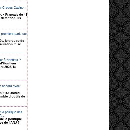
sur Cresus Casino,
.
ux Français de 41
 détention. Ils
 premiers paris sur
ée, le groupe de
tauration mise
our à Honfleur ?
 d’Honfleur
re 2025, la
n accord avec
an FDJ United
mble d'outils de
la politique des
A...
de la politique
ive de l’ANJ ?