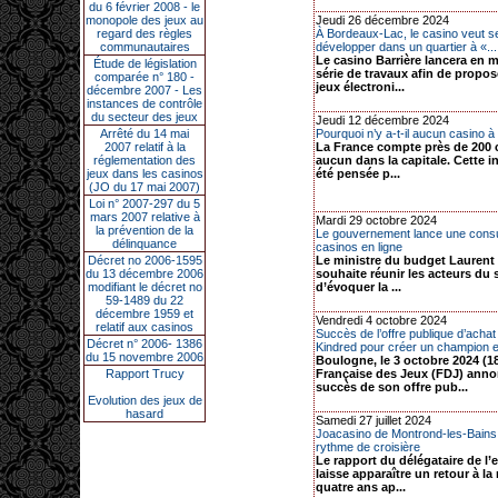
du 6 février 2008 - le
monopole des jeux au
Jeudi 26 décembre 2024
regard des règles
À Bordeaux-Lac, le casino veut se
communautaires
développer dans un quartier à «...
Le casino Barrière lancera en 
Étude de législation
série de travaux afin de propos
comparée n° 180 -
jeux électroni...
décembre 2007 - Les
instances de contrôle
du secteur des jeux
Jeudi 12 décembre 2024
Arrêté du 14 mai
Pourquoi n’y a-t-il aucun casino à
2007 relatif à la
La France compte près de 200 
réglementation des
aucun dans la capitale. Cette in
jeux dans les casinos
été pensée p...
(JO du 17 mai 2007)
Loi n° 2007-297 du 5
mars 2007 relative à
Mardi 29 octobre 2024
la prévention de la
Le gouvernement lance une consul
délinquance
casinos en ligne
Décret no 2006-1595
Le ministre du budget Laurent 
du 13 décembre 2006
souhaite réunir les acteurs du 
modifiant le décret no
d’évoquer la ...
59-1489 du 22
décembre 1959 et
Vendredi 4 octobre 2024
relatif aux casinos
Succès de l’offre publique d’acha
Décret n° 2006- 1386
Kindred pour créer un champion eu
du 15 novembre 2006
Boulogne, le 3 octobre 2024 (1
Rapport Trucy
Française des Jeux (FDJ) anno
succès de son offre pub...
Evolution des jeux de
hasard
Samedi 27 juillet 2024
Joacasino de Montrond-les-Bains
rythme de croisière
Le rapport du délégataire de l’
laisse apparaître un retour à la
quatre ans ap...