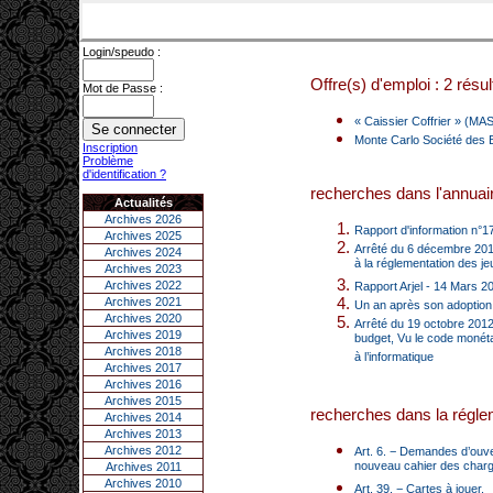
Login/speudo :
Offre(s) d'emploi : 2 résul
Mot de Passe :
« Caissier Coffrier » (MAS
Monte Carlo Société des B
Inscription
Problème
d'identification ?
recherches dans l'annuair
Actualités
Archives 2026
Rapport d'information n°1
Archives 2025
Arrêté du 6 décembre 2013 
Archives 2024
à la réglementation des j
Archives 2023
Archives 2022
Rapport Arjel - 14 Mars 20
Archives 2021
Un an après son adoption,
Archives 2020
Arrêté du 19 octobre 2012 
Archives 2019
budget, Vu le code monétai
Archives 2018
à l’informatique
Archives 2017
Archives 2016
Archives 2015
recherches dans la réglem
Archives 2014
Archives 2013
Archives 2012
Art. 6. − Demandes d’ouve
nouveau cahier des char
Archives 2011
Archives 2010
Art. 39. − Cartes à jouer.