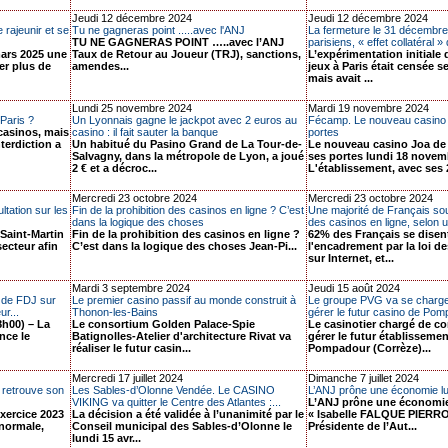
Jeudi 12 décembre 2024
Jeudi 12 décembre 2024
 rajeunir et se
Tu ne gagneras point .....avec l'ANJ
La fermeture le 31 décembre
TU NE GAGNERAS POINT …..avec l’ANJ
parisiens, « effet collatéral » 
mars 2025 une
Taux de Retour au Joueur (TRJ), sanctions,
L’expérimentation initiale
er plus de
amendes...
jeux à Paris était censée s
mais avait ...
Lundi 25 novembre 2024
Mardi 19 novembre 2024
 Paris ?
Un Lyonnais gagne le jackpot avec 2 euros au
Fécamp. Le nouveau casino 
casinos, mais
casino : il fait sauter la banque
portes
terdiction a
Un habitué du Pasino Grand de La Tour-de-
Le nouveau casino Joa de
Salvagny, dans la métropole de Lyon, a joué
ses portes lundi 18 novem
2 € et a décroc...
L'établissement, avec ses 2
Mercredi 23 octobre 2024
Mercredi 23 octobre 2024
tation sur les
Fin de la prohibition des casinos en ligne ? C’est
Une majorité de Français sout
dans la logique des choses
des casinos en ligne, selon u
Saint-Martin
Fin de la prohibition des casinos en ligne ?
62% des Français se disent
secteur afin
C’est dans la logique des choses Jean-Pi...
l'encadrement par la loi d
sur Internet, et...
Mardi 3 septembre 2024
Jeudi 15 août 2024
t de FDJ sur
Le premier casino passif au monde construit à
Le groupe PVG va se charger
r...
Thonon-les-Bains
gérer le futur casino de Pom
8h00) – La
Le consortium Golden Palace-Spie
Le casinotier chargé de co
nce le
Batignolles-Atelier d'architecture Rivat va
gérer le futur établissemen
réaliser le futur casin...
Pompadour (Corrèze)...
Mercredi 17 juillet 2024
Dimanche 7 juillet 2024
 retrouve son
Les Sables-d’Olonne Vendée. Le CASINO
L’ANJ prône une économie lu
VIKING va quitter le Centre des Atlantes :...
L’ANJ prône une économie
exercice 2023
La décision a été validée à l’unanimité par le
« Isabelle FALQUE PIERROT
 normale,
Conseil municipal des Sables-d’Olonne le
Présidente de l’Aut...
lundi 15 avr...