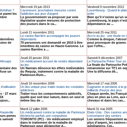
Mercredi 19 juin 2013
Vendredi 9 novembre 2012
 Morbihan ?
Cazeneuve: prochaines mesures contre
Luxembourg - Quand le plaisi
t parmi les
l'addiction aux jeux d'argent
enfer
ombre
Le gouvernement va proposer par voie
Bien qu'il n'existe qu'un s
législative quatre mesures de protection
Luxembourg, le pays n'est p
des joueurs dans le ca...
dépendance au ...
Lundi 21 novembre 2011
Mercredi 25 mai 2011
Le casino Barrière accompagne les joueurs
Accro au jeu : une étude en 
dernières
dépendants
Comme la drogue, l'alcool o
asino de
70 personnes ont demandé en 2010 à être
peut provoquer de graves 
interdites de casino en Haute-Garonne. Le
que l'offre...
casino Barrière a ...
Jeudi 20 janvier 2011
Samedi 8 décembre 2007
'Afssaps
Un médicament accusé de rendre dépendant
Le Partouche Poker Tour en
au jeu
La finale du Partouche Pok
anitaire des
Un Nantais dénonce les effets indésirables
retransmise sur TF1 en se
ffuse un
du Requip, traitement contre la maladie de
Une la diffusera dè...
Parkinson.Ruin...
Jeudi 16 novembre 2006
Mercredi 17 mai 2006
'utilisation
Un lieu unique pour traiter toutes les conduites
Gagnants et perdants à la g
..
addictives
milliards d'euros des jeux
 - 27 mars
Traiter tous les comportements addictifs,
Chaque année, les França
TSX
quelle que soit leur nature, dans un seul et
plus en plus au Loto, aux
our...
même lieu de ...
chevaux et dans les cas...
Mardi 12 juillet 2005
Mardi 31 mai 2005
Hauteville
Un médicament contre la maladie de Parkinson
Etats-Unis : Des casinos am
eurs pertes
déclenche parfois une compulsion
convenance des seniors
es samedi
TORONTO (PC) - Un médicament employé
Les seniors fréquentent a
dans le traitement de la maladie de
plus d'argent, les casinos 
Parkinson peut déclencher d...
générations. Cer...