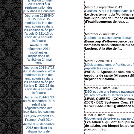
l’arrêté du 14 mai
2007 relatif à la
Mardi 10 septembre 2013
réglementation des
Casinos. À qui le jackpot dans le
jeux dans les casinos
Le département du Morbihan es
Décret no 2015-540
mieux pourvu de France en n
du 15 mai 2015
d'établissements de jeux. ...
modifiant la liste des
jeux autorisés dans
les casinos fixée par
l’article D.321-13 du
Mercredi 22 août 2012
code de la sécurité
Luchon. Le casino ouvre demain
intérieure
Beaucoup d'effervescence ces 
semaines dans l'enceinte du c
Arrêté du 30
Luchon. À la tête de l'...
décembre 2014
modifiant les
dispositions de
l’arrêté du 14 mai
Mardi 12 avril 2011
2007
Médicaments contre Parkinson : l
Décret no 2014-1726
rappelle les risques
du 30 décembre 2014
PARIS - L'Agence de sécurité s
modifiant la liste des
produits de santé (Afssaps) di
jeux autorisés dans
dépliant d'informa...
les casinos fixée par
l’article D. 321-13 du
Mercredi 28 mars 2007
code de la sécurité
DEQ octroie une licence nationale d
intérieure
de ses brevets à Harrah's pour s.
Décret no 2014-1724
LEVIS, QUEBEC--(CCNMatthews
du 30 décembre 2014
2007) - DEQ Systèmes Corp. (
relatif à la
CROISSANCE:DEQ) annonce auj
réglementation des
jeux dans les casinos
Lundi 20 mars 2006
Les jeux d’argent en
Mouvement de grève au casino d'
France - Avril 2014
Les salariés, qui ont subi plusi
Arrêté du 6 décembre
de salaire, ont bloqué les port
2013 modifiant les
soir, jour de p...
dispositions de