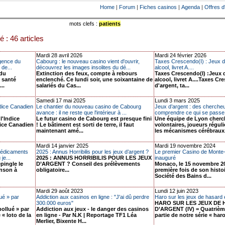
Home
|
Forum
|
Fiches casinos
|
Agenda
|
Offres d
mots clefs :
patients
é : 46 articles
Mardi 28 avril 2026
Mardi 24 février 2026
agence du
Cabourg : le nouveau casino vient d'ouvrir,
Taxes Crescendo(I) : Jeux d'
de...
découvrez les images insolites du dé...
alcool, livret A....
 du
Extinction des feux, compte à rebours
Taxes Crescendo(I) :Jeux d
 santé
enclenché. Ce lundi soir, une soixantaine de
alcool, livret A....Taxes C
..
salariés du Cas...
d'argent, ta...
Samedi 17 mai 2025
Lundi 3 mars 2025
ndice Canadien
Le chantier du nouveau casino de Cabourg
Jeux d’argent : des chercheu
avance : il ne reste que l'intérieur à ...
comprendre ce qui se passe 
l'Indice
Le futur casino de Cabourg est presque fini
Une équipe de Lyon cherc
ice Canadien
! Le bâtiment est sorti de terre, il faut
volontaires, joueurs réguli
maintenant amé...
les mécanismes cérébraux.
Mardi 14 janvier 2025
Mardi 19 novembre 2024
médicaments
2025 : Annus Horribilis pour les jeux d’argent ?
Le premier Casino de Monte-
je...
2025 : ANNUS HORRIBILIS POUR LES JEUX
inauguré
pingle le
D’ARGENT ? Conseil des prélèvements
Monaco, le 15 novembre 20
inson à
obligatoire...
première fois de son histo
Société des Bains d...
Mardi 29 août 2023
Lundi 12 juin 2023
lué » par
Addiction aux casinos en ligne : "J'ai dû perdre
Haro sur les jeux de hasard e
300.000 euros"
HARO SUR LES JEUX DE 
pollué » par
Addiction aux jeux - le danger des casinos
D’ARGENT (IV) = Quatrième
 « loto de la
en ligne - Par N.K | Reportage TF1 Léa
partie de notre série « haro 
Merlier, Bixente H...