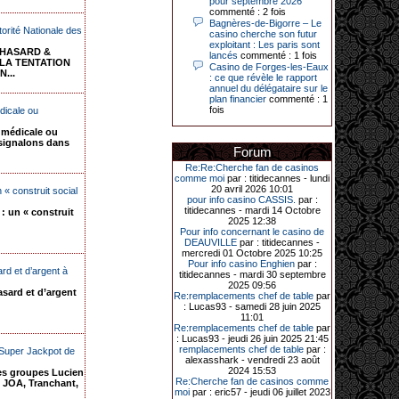
pour septembre 2026
commenté : 2 fois
Bagnères-de-Bigorre – Le
utorité Nationale des
14-04-2026|
casino cherche son futur
exploitant : Les paris sont
Dimanche 12 avril 2026, cette date
 HASARD &
lancés
commenté : 1 fois
restera gravée dans la mémoire de
= LA TENTATION
Casino de Forges-les-Eaux
ce joueur du casino de Saint-Quay-
N...
: ce que révèle le rapport
Portrieux (Côtes-d’Armor).
annuel du délégataire sur le
plan financier
commenté : 1
Ce quinquagénaire, habitant Plouha
fois
édicale ou
mais souhaitant garder l’anonymat,
a eu l’énorme surprise de décrocher
é médicale ou
un jackpot record de 82 426 €.
signalons dans
Forum
Le plus gros gain gagné depuis plus
de 20 ans dans l’établissement.
Re:Re:Cherche fan de casinos
comme moi
par : titidecannes - lundi
20 avril 2026 10:01
 « construit social
pour info casino CASSIS.
par :
titidecannes - mardi 14 Octobre
 : un « construit
31-03-2026|
2025 12:38
Pour info concernant le casino de
Série de jackpots au casino JOA de
DEAUVILLE
par : titidecannes -
Gujan-Mestras : ce mois de mars a
mercredi 01 Octobre 2025 10:25
été fructueux pour quelques
Pour info casino Enghien
par :
rd et d’argent à
joueurs. D’abord avec 44 207 euros
titidecannes - mardi 30 septembre
remportés le dimanche 22 mars sur
2025 09:56
asard et d’argent
une machine à sous pour une mise
Re:remplacements chef de table
par
initiale de 5,28 €. Puis quelques
: Lucas93 - samedi 28 juin 2025
jours plus tard, le vendredi 27 mars,
11:01
un joueur a décroché 12 086 euros
Re:remplacements chef de table
par
sur une autre machine à sous.
: Lucas93 - jeudi 26 juin 2025 21:45
remplacements chef de table
par :
 Super Jackpot de
Enfin, troisième et dernier jackpot,
alexasshark - vendredi 23 août
record cette fois-ci, le samedi 28
2024 15:53
s groupes Lucien
mars dernier. Quelque 111 322
Re:Cherche fan de casinos comme
, JOA, Tranchant,
euros ont été remportés sur la table
moi
par : eric57 - jeudi 06 juillet 2023