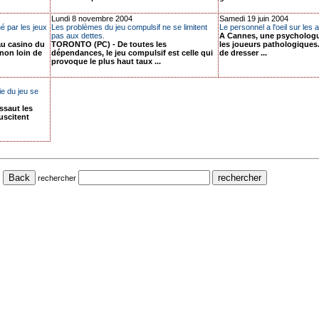
Lundi 8 novembre 2004
Samedi 19 juin 2004
é par les jeux
Les problèmes du jeu compulsif ne se limitent
Le personnel a l'oeil sur les 
pas aux dettes.
A Cannes, une psychologue
au casino du
TORONTO (PC) - De toutes les
les joueurs pathologiques. 
non loin de
dépendances, le jeu compulsif est celle qui
de dresser ...
provoque le plus haut taux ...
ie du jeu se
ssaut les
uscitent
rechercher