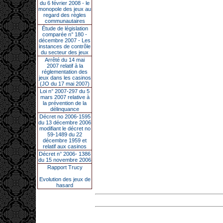
du 6 février 2008 - le
monopole des jeux au
regard des règles
communautaires
Étude de législation
comparée n° 180 -
décembre 2007 - Les
instances de contrôle
du secteur des jeux
Arrêté du 14 mai
2007 relatif à la
réglementation des
jeux dans les casinos
(JO du 17 mai 2007)
Loi n° 2007-297 du 5
mars 2007 relative à
la prévention de la
délinquance
Décret no 2006-1595
du 13 décembre 2006
modifiant le décret no
59-1489 du 22
décembre 1959 et
relatif aux casinos
Décret n° 2006- 1386
du 15 novembre 2006
Rapport Trucy
Evolution des jeux de
hasard