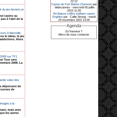
d’Ultimate Texas Hold’em Poker,
22:12
grâce à une mise de 5 euros sur la
Casino de Fort Mahon (Somme)
par
case bonus et une quinte flush
: titidecannes - mercredi 05 juillet
r du jeu devient un
royale. Ces gains ont été annoncés
2023 11:00
dans un communiqué diffusé par le
Re:Baisse chiffre d'affaire casino
eul casino au
casino ce lundi 30 mars en soirée.
Enghien
par : Callie Strong - mardi
as à l'abri de la
29 novembre 2022 13:00
Agenda
11-01-2026|
Ev?nement ?
cours à Marseille
Merci de nous contacter
u le tabac, le jeu
Dimanche 11 janvier, en soirée, une
addictions. Alors
cliente retraitée de 78 ans, habitant
Trémuson, a eu l’énorme surprise
de décrocher un méga jackpot.
Elle n’a misé que 88 centimes sur
une machine à sous et a remporté
 2008 sur TF1
4_ 239 €?!
er Tour sera
ptembre 2008. La
rande valse des
is dépensent de
 courses de
énagés à la
utant, mais avec
que les autres