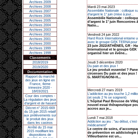
Archives 2009
Archives 2008
Mardi 23 mai 2023
Assemblée Nationale : colloque su
Archives 2007
d’argent le 1° juin (mise à jour...
Archives 2006
Assemblée Nationale : colloque
Archives 2005
d’argent le 1° juin Rencontres 
Archives 2004
Natio...
Archives 2003
Archives 2002
Vendredi 24 juin 2022
Hard Rock International entame u
Archives 2001
avec le groupe GEK TERNA pour 
Archives 2000
23 juin 2022/ATHÈNES, GR - H
Archives 1999
International et le groupe GE
Archives 1998
organisé hier un événe...
Classements
2018/2019
Jeudi 3 décembre 2020
Du pain et des jeux !
2019/2020
Le jeu produit essentiel ? Pan
Documentation
circenses Du pain et des jeux !
Rapport du marché
G. MARTIGNONI-H...
des jeux en ligne en
France, 4eme
trimestre 2020 -
Mercredi 27 mars 2019
18/03/2021
L'addiction au jeu touche 1,2 mill
Cour des comptes -
(et seuls 2 % se soignent)
La régulation des jeux
L'hôpital Paul Brousse de Ville
d’argent et de hasard
nouvel essai thérapeutique pou
Décret n° 2015-669
accros aux je...
du 15 juin 2015 relatif
aux prélèvements sur
Lundi 7 mai 2018
le produit des jeux
Addiction au jeu : "au début, c’est
dans les casinos
médicament"
Arrêté du 15 mai
Le centre de soins, d’accomp
2015 modifiant les
de prévention en addictologie
dispositions de
Villeurbanne est un...