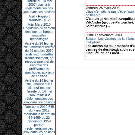
l’arrêté du 14 mai
2007 relatif à la
Vendredi 25 mars 2005
réglementation des
L'âge n'empêche pas d'être fascin
jeux dans les casinos
de hasard
Arjel - Rapport
C'est un après-midi tranquille 
d'activité 2012
Val-André (groupe Partouche), 
Arjel Mars 2013
Saint-Brieuc (...
Régulation du secteur
des jeux en ligne et
Lundi 17 novembre 2003
nouvelles
Suisse : Les victimes de la frénés
technologies
multiplient.
Arrêté du 28 février
Les accros du jeu prennent d'a
2013 modifiant l'arrêté
centres de désintoxication et s
du 29 octobre 2010
l'inquiétude des méd...
relatif aux modalités
d'encaissement, de
recouvrement et de
contrôle des
prélèvements
spécifiques aux jeux
de casinos
Arrêté du 14 février
2013 modifiant les
dispositions de
l'arrêté du 14 mai
2007 relatif à la
réglementation des
jeux dans les casinos
Décret no 2012-685
du 7 mai 2012
modifiant le décret no
59-1489 du 22
décembre 1959
portant
réglementation des
jeux dans les casinos