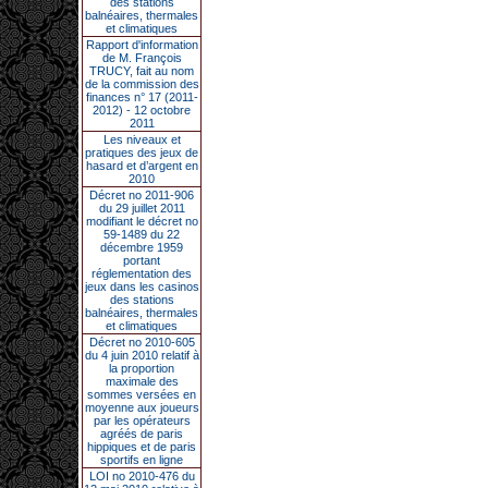
des stations
balnéaires, thermales
et climatiques
Rapport d'information
de M. François
TRUCY, fait au nom
de la commission des
finances n° 17 (2011-
2012) - 12 octobre
2011
Les niveaux et
pratiques des jeux de
hasard et d’argent en
2010
Décret no 2011-906
du 29 juillet 2011
modifiant le décret no
59-1489 du 22
décembre 1959
portant
réglementation des
jeux dans les casinos
des stations
balnéaires, thermales
et climatiques
Décret no 2010-605
du 4 juin 2010 relatif à
la proportion
maximale des
sommes versées en
moyenne aux joueurs
par les opérateurs
agréés de paris
hippiques et de paris
sportifs en ligne
LOI no 2010-476 du