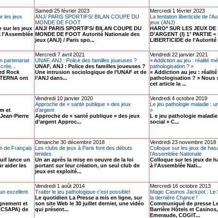
Samedi 25 février 2023
Mercredi 1 février 2023
r les jeux
ANJ/ PARIS SPORTIFS/ BILAN COUPE DU
La tentation liberticide de l'A
MONDE DE FOOT
jeux (ANJ)
 sur les jeux
ANJ/ PARIS SPORTIFS/ BILAN COUPE DU
HARO* SUR LES JEUX DE
à l’Assemblée
MONDE DE FOOT Autorité Nationale des
D’ARGENT (I) 1° PARTIE 
jeux (ANJ) / Paris spo...
LIBERTICIDE de l’Autorité 
Mercredi 7 avril 2021
Vendredi 22 janvier 2021
n partenariat
UNAF, ANJ : Police des familles joueuses ?
« Addiction au jeu : réalité m
crée...
UNAF, ANJ : Police des familles joueuses ?
pathologisation ? »
ard Rock
Une intrusion sociologique de l’UNAF et de
« Addiction au jeu : réalit
K TERNA ont
l’ANJ dans...
pathologisation ? » Nous 
cet article la ...
Vendredi 10 janvier 2020
Vendredi 4 octobre 2019
Approche de « santé publique » des jeux
Le jeu pathologie maladie : un
em et
d’argent
»
 Jean-Pierre
Approche de « santé publique » des jeux
L e jeu pathologie maladie
d’argent Approc...
social » C...
Dimanche 30 décembre 2018
Vendredi 23 novembre 2018
ion de Français
Les clubs de jeux à Paris font des débuts
Colloque sur les jeux de hasa
timides
l’Assemblée Nationale
juif lance un
Un an après la mise en oeuvre de la loi
Colloque sur les jeux de h
r aider les
portant sur leur création, un seul club de
à l’Assemblée Nati...
jeux est exploité...
Vendredi 1 août 2014
Mercredi 16 octobre 2013
 un excellent
Traiter le jeu pathologique c'est possible!
Magic Casinos Jackpot : Le
Le quotidien La Presse a mis en ligne, sur
la dernière Chance !
agnement et
son site Web le 30 juillet dernier, une vidéo
Communiqué de presse Le
 (CSAPA) de
qui présent...
Barrière Hôtels et Casinos
Emeraude, COGIT...