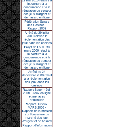
12 mai 2010 relative à
l’ouverture à la
concurrence et à la
régulation du secteur
des jeux d’argent et
de hasard en ligne
Fédération Suisse
des Casinos -
Rapport 2009
Arrêté du 29 juillet
2009 relatif à la
réglementation des
jeux dans les casinos
Projet de Loi du 30
mars 2009 relatif à
l’ouverture à la
concurrence et à la
régulation du secteur
des jeux d’argent et
de hasard en ligne
Arrêté du 24
décembre 2008 relatif
à la réglementation
des jeux dans les
casinos
Rapport Bauer - Juin
2008 - Jeux en ligne
et menaces
criminelles
Rapport Durieux -
MARS 2008 -
Rapport de la mission
sur l’ouverture du
marché des jeux
d’argent et de hasard
Rapport d'information