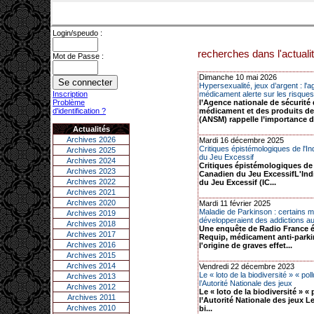
Login/speudo :
recherches dans l'actualit
Mot de Passe :
Dimanche 10 mai 2026
Hypersexualité, jeux d’argent : l'
Inscription
médicament alerte sur les risques 
Problème
l’Agence nationale de sécurité
d'identification ?
médicament et des produits de
(ANSM) rappelle l’importance d.
Actualités
Archives 2026
Mardi 16 décembre 2025
Critiques épistémologiques de l'I
Archives 2025
du Jeu Excessif
Archives 2024
Critiques épistémologiques de 
Archives 2023
Canadien du Jeu ExcessifL'Ind
Archives 2022
du Jeu Excessif (IC...
Archives 2021
Archives 2020
Mardi 11 février 2025
Maladie de Parkinson : certains 
Archives 2019
développeraient des addictions au 
Archives 2018
Une enquête de Radio France é
Archives 2017
Requip, médicament anti-park
Archives 2016
l'origine de graves effet...
Archives 2015
Archives 2014
Vendredi 22 décembre 2023
Le « loto de la biodiversité » « pol
Archives 2013
l’Autorité Nationale des jeux
Archives 2012
Le « loto de la biodiversité » « 
Archives 2011
l’Autorité Nationale des jeux Le
Archives 2010
bi...