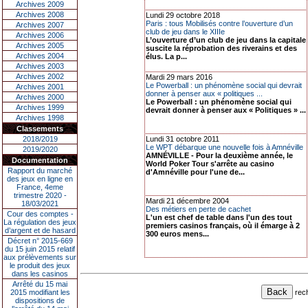
Archives 2009
Archives 2008
Lundi 29 octobre 2018
Paris : tous Mobilisés contre l’ouverture d’un
Archives 2007
club de jeu dans le XIIIe
Archives 2006
L’ouverture d’un club de jeu dans la capitale
Archives 2005
suscite la réprobation des riverains et des
Archives 2004
élus. La p...
Archives 2003
Archives 2002
Mardi 29 mars 2016
Le Powerball : un phénomène social qui devrait
Archives 2001
donner à penser aux « politiques ...
Archives 2000
Le Powerball : un phénomène social qui
Archives 1999
devrait donner à penser aux « Politiques » ...
Archives 1998
Classements
2018/2019
Lundi 31 octobre 2011
Le WPT débarque une nouvelle fois à Amnéville
2019/2020
AMNÉVILLE - Pour la deuxième année, le
Documentation
World Poker Tour s'arrête au casino
Rapport du marché
d'Amnéville pour l'une de...
des jeux en ligne en
France, 4eme
trimestre 2020 -
Mardi 21 décembre 2004
18/03/2021
Des métiers en perte de cachet
Cour des comptes -
L'un est chef de table dans l'un des tout
La régulation des jeux
premiers casinos français, où il émarge à 2
d’argent et de hasard
300 euros mens...
Décret n° 2015-669
du 15 juin 2015 relatif
aux prélèvements sur
le produit des jeux
dans les casinos
Arrêté du 15 mai
rec
2015 modifiant les
dispositions de