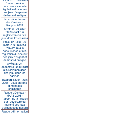
12 mai 2010 relative à
l’ouverture à la
concurrence et à la
régulation du secteur
des jeux d’argent et
de hasard en ligne
Fédération Suisse
des Casinos -
Rapport 2009
Arrêté du 29 juillet
2009 relatif à la
réglementation des
jeux dans les casinos
Projet de Loi du 30
mars 2009 relatif à
l’ouverture à la
concurrence et à la
régulation du secteur
des jeux d’argent et
de hasard en ligne
Arrêté du 24
décembre 2008 relatif
à la réglementation
des jeux dans les
casinos
Rapport Bauer - Juin
2008 - Jeux en ligne
et menaces
criminelles
Rapport Durieux -
MARS 2008 -
Rapport de la mission
sur l’ouverture du
marché des jeux
d’argent et de hasard
Rapport d'information