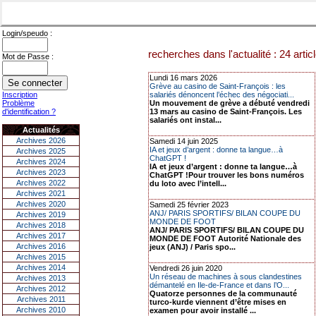
Login/speudo :
recherches dans l'actualité : 24 artic
Mot de Passe :
Lundi 16 mars 2026
Grève au casino de Saint-François : les
Inscription
salariés dénoncent l’échec des négociati...
Problème
Un mouvement de grève a débuté vendredi
d'identification ?
13 mars au casino de Saint-François. Les
salariés ont instal...
Actualités
Archives 2026
Samedi 14 juin 2025
IA et jeux d’argent : donne ta langue…à
Archives 2025
ChatGPT !
Archives 2024
IA et jeux d’argent : donne ta langue…à
Archives 2023
ChatGPT !Pour trouver les bons numéros
Archives 2022
du loto avec l’intell...
Archives 2021
Archives 2020
Samedi 25 février 2023
ANJ/ PARIS SPORTIFS/ BILAN COUPE DU
Archives 2019
MONDE DE FOOT
Archives 2018
ANJ/ PARIS SPORTIFS/ BILAN COUPE DU
Archives 2017
MONDE DE FOOT Autorité Nationale des
Archives 2016
jeux (ANJ) / Paris spo...
Archives 2015
Archives 2014
Vendredi 26 juin 2020
Un réseau de machines à sous clandestines
Archives 2013
démantelé en Ile-de-France et dans l’O...
Archives 2012
Quatorze personnes de la communauté
Archives 2011
turco-kurde viennent d’être mises en
Archives 2010
examen pour avoir installé ...