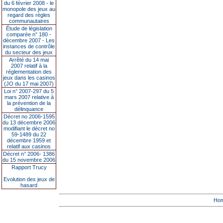
du 6 février 2008 - le
monopole des jeux au
regard des règles
communautaires
Étude de législation
comparée n° 180 -
décembre 2007 - Les
instances de contrôle
du secteur des jeux
Arrêté du 14 mai
2007 relatif à la
réglementation des
jeux dans les casinos
(JO du 17 mai 2007)
Loi n° 2007-297 du 5
mars 2007 relative à
la prévention de la
délinquance
Décret no 2006-1595
du 13 décembre 2006
modifiant le décret no
59-1489 du 22
décembre 1959 et
relatif aux casinos
Décret n° 2006- 1386
du 15 novembre 2006
Rapport Trucy
Evolution des jeux de
hasard
Ho