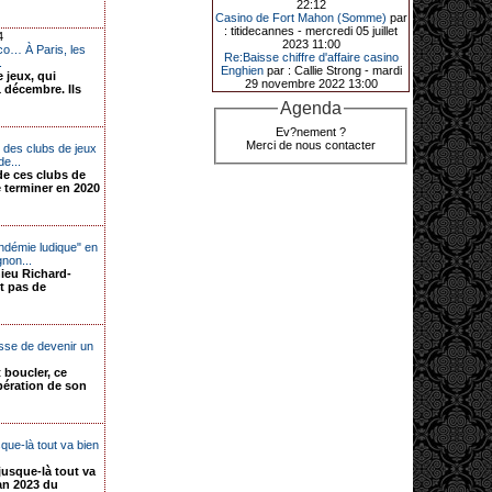
22:12
de décrocher un méga jackpot.
Casino de Fort Mahon (Somme)
par
Elle n’a misé que 88 centimes sur
: titidecannes - mercredi 05 juillet
4
une machine à sous et a remporté
2023 11:00
co… À Paris, les
4_ 239 €?!
Re:Baisse chiffre d'affaire casino
.
Enghien
par : Callie Strong - mardi
 jeux, qui
29 novembre 2022 13:00
 décembre. Ils
Agenda
10-01-2026|
Ev?nement ?
Merci de nous contacter
Au « Kasino » de Fréhel, une
 des clubs de jeux
vacancière a décroché le jackpot
de...
en misant seulement 68
 de ces clubs de
centimes. Elle remporte plus de
e terminer en 2020
44 640 € grâce à la machine à
sous « Jin Ji Bao Xi ».
En ce début d’année 2026, le plus
ndémie ludique" en
gros jackpot du « Kasino » de
gnon...
Fréhel a été décroché. Samedi 10
hieu Richard-
janvier en début de soirée,
it pas de
l’heureuse gagnante, qui souhaite
garder l’anonymat, a remporté plus
de 44 640 € sur la machine à sous «
Jin Ji Bao Xi », installée en février
2025. La cliente, en vacances dans
sse de devenir un
la région, a misé 0,68 € avant de
remporter la somme. Un membre du
 boucler, ce
comité de direction, Flavie Jehan, lui
pération de son
a remis le gain.
sque-là tout va bien
jusque-là tout va
lan 2023 du