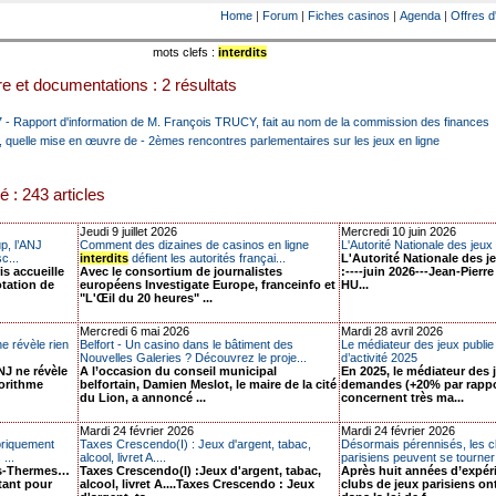
Home
|
Forum
|
Fiches casinos
|
Agenda
|
Offres d
mots clefs :
interdits
e et documentations : 2 résultats
7 - Rapport d'information de M. François TRUCY, fait au nom de la commission des finances
 quelle mise en œuvre de - 2èmes rencontres parlementaires sur les jeux en ligne
é : 243 articles
Jeudi 9 juillet 2026
Mercredi 10 juin 2026
p, l’ANJ
Comment des dizaines de casinos en ligne
L'Autorité Nationale des jeux
c...
interdits
défient les autorités françai...
L'Autorité Nationale des j
is accueille
Avec le consortium de journalistes
:----juin 2026---Jean-Pie
otation de
européens Investigate Europe, franceinfo et
HU...
"L'Œil du 20 heures" ...
Mercredi 6 mai 2026
Mardi 28 avril 2026
e révèle rien
Belfort - Un casino dans le bâtiment des
Le médiateur des jeux publie
Nouvelles Galeries ? Découvrez le proje...
d’activité 2025
NJ ne révèle
A l’occasion du conseil municipal
En 2025, le médiateur des 
gorithme
belfortain, Damien Meslot, le maire de la cité
demandes (+20% par rappor
du Lion, a annoncé ...
concernent très ma...
Mardi 24 février 2026
Mardi 24 février 2026
toriquement
Taxes Crescendo(I) : Jeux d'argent, tabac,
Désormais pérennisés, les c
...
alcool, livret A....
parisiens peuvent se tourner 
les-Thermes…
Taxes Crescendo(I) :Jeux d'argent, tabac,
Après huit années d’expér
utant pour
alcool, livret A....Taxes Crescendo : Jeux
clubs de jeux parisiens on