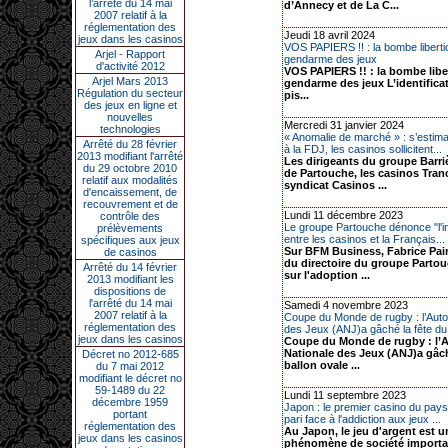
l’arrêté du 14 mai
d’Annecy et de La C...
2007 relatif à la
réglementation des
Jeudi 18 avril 2024
jeux dans les casinos
VOS PAPIERS !! : la bombe liberti
Arjel - Rapport
gendarme des jeux
d'activité 2012
VOS PAPIERS !! : la bombe libe
Arjel Mars 2013
gendarme des jeux L’identificat
Régulation du secteur
pis...
des jeux en ligne et
nouvelles
Mercredi 31 janvier 2024
technologies
« Anomalie de marché » : s’estima
Arrêté du 28 février
à la FDJ, les casinos sollicitent...
2013 modifiant l'arrêté
Les dirigeants du groupe Barriè
du 29 octobre 2010
de Partouche, les casinos Tranc
relatif aux modalités
syndicat Casinos ...
d'encaissement, de
recouvrement et de
Lundi 11 décembre 2023
contrôle des
Le groupe Partouche dénonce "l'ini
prélèvements
entre les casinos et la Français...
spécifiques aux jeux
Sur BFM Business, Fabrice Pair
de casinos
du directoire du groupe Partou
Arrêté du 14 février
sur l'adoption ...
2013 modifiant les
dispositions de
l'arrêté du 14 mai
Samedi 4 novembre 2023
2007 relatif à la
Coupe du Monde de rugby : l’Autor
réglementation des
des Jeux (ANJ)a gâché la fête du 
jeux dans les casinos
Coupe du Monde de rugby : l’A
Nationale des Jeux (ANJ)a gâch
Décret no 2012-685
ballon ovale ...
du 7 mai 2012
modifiant le décret no
59-1489 du 22
Lundi 11 septembre 2023
décembre 1959
Japon : le premier casino du pay
portant
pari face à l'addiction aux jeux ...
réglementation des
Au Japon, le jeu d'argent est u
jeux dans les casinos
phénomène de société importa