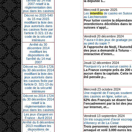
l’arrêté du 14 mai
la députée s...
2007 relatif à la
réglementation des
Mercredi 8 janvier 2025
jeux dans les casinos
Les
interdits
de casino en Suisse
Décret no 2015-540
au Liechtenstein
du 15 mai 2015
Pour lutter contre la dépendanc
modifiant la liste des
interdictions décrétées dans l
jeux autorisés dans
suisses s'appl...
les casinos fixée par
l’article D.321-13 du
Vendredi 20 décembre 2024
code de la sécurité
Y-aura-t-il des jeux de grattage p
intérieure
au pied du sapin ?
Arrêté du 30
A l’approche de Noël, l’Autorit
décembre 2014
des jeux a demandé à Toluna - 
modifiant les
interactive d’interr...
dispositions de
l’arrêté du 14 mai
2007
Jeudi 12 décembre 2024
Pourquoi n’y a-t-il aucun casino à
Décret no 2014-1726
La France compte près de 200 
du 30 décembre 2014
aucun dans la capitale. Cette in
modifiant la liste des
été pensée p...
jeux autorisés dans
les casinos fixée par
l’article D. 321-13 du
code de la sécurité
Mercredi 23 octobre 2024
intérieure
Une majorité de Français soutient 
Décret no 2014-1724
des casinos en ligne, selon un...
du 30 décembre 2014
62% des Français se disent fav
relatif à la
l'encadrement par la loi des je
réglementation des
sur Internet, et...
jeux dans les casinos
Les jeux d’argent en
Vendredi 13 septembre 2024
France - Avril 2014
Un trio soupçonné d’avoir escroq
Arrêté du 6 décembre
d’Annecy et de La Ciotat
2013 modifiant les
Trois personnes sont soupçonn
dispositions de
arnaqué et volé 3.000 euros les