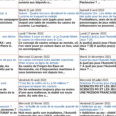
ouverte aux députés n...
Patrimoine ? ...
Mardi 21 juin 2022
Samedi 9 avril 2022
out, à
Suisse - Quatre escrocs dévalisent le casino de
Royaume Uni - Les idoles de
Lucerne en truquant la roulette
des pubs pour les jeux de h
ste campagne
Quatre individus sont jugés pour avoir
Footballeurs, stars de la té
strictives
truqué une table de roulette du casino de
personnages de jeux vidé
Lucerne. La manipul...
influenceurs ne pourront ..
Lundi 7 février 2022
Lundi 17 janvier 2022
: une dérive
Machines à sous en drive : à La Grande-Motte,
A quel(s) jeu(x) joue l’Autori
le casino se réinvente avec le Cov...
Jeux ? (II)
AX : une
Ce concept de casino unique au monde, où
A quel(s) jeu(x) joue l’Aut
-Pierre G.
l’on vient jouer en voiture dans un box, seul
Jeux ? (II) A quel(s) jeu(x)
ou accompagné...
Nat...
Mercredi 12 janvier 2022
Mardi 14 décembre 2021
es de jeux en
Un casino normand entre bandits manchots
A quel jeu joue l’Autorité Nat
d'hier et jeux en ligne de demain
A quel jeu joue l’Autorité
ale, les
Au casino de Forges-les-Eaux en
? A quel jeu joue l’Autorit
lés par la
Normandie, où d'imposantes machines à
Jeux ? :...
sous lumineuses ont depuis lon...
Vendredi 20 août 2021
Mercredi 28 juillet 2021
 sont
"C'est fini, le coffre où il y a 50 millions !" :
Sciences Po et les jeux d'ar
pourquoi arnaquer les casinos ...
SCIENCES PO ET LES JE
os de
On les embaume toujours plus ou moins
SCIENCES PO ET LES JEU
tants de la
d'une aura mafieuse, la réalité est toute
UNE PASSION FRANCAISE !
autre. Au sein des c...
Mercredi 10 février 2021
Vendredi 22 janvier 2021
joueuses ?
Jeu : la feuille de route de la nouvelle autorité de
« Addiction au jeu : réalité m
s joueuses ?
régulation
pathologisation ? »
l’UNAF et de
Huit mois après son installation, l'Autorité
« Addiction au jeu : réalit
nationale des jeux (ANJ), présidée par
pathologisation ? » Nous 