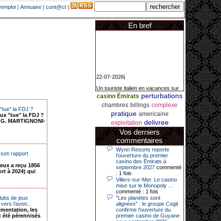
'emploi
|
Annuaire
|
cont@ct
|
En bref
22-07-2026|
Un touriste italien en vacances sur
la Côte d’Azur a remporté un
jackpot exceptionnel de 84.631
perturbations
casino Émirats
euros dans la nuit de samedi à
chambres
billings
complexe
dimanche au Casino Barrière Le
 "tue" la FDJ ?
Croisette à Cannes. Il s’agit d’un
pratique
americaine
eux "tue" la FDJ ?
nouveau record de gains de l’année
rre G. MARTIGNONI-
delivree
exploitation
2026 pour cet établissement.
Vos derniers
commentaires
Wynn Resorts reporte
14-04-2026|
 son rapport
l’ouverture du premier
casino des Émirats à
Dimanche 12 avril 2026, cette date
jeux a reçu 1856
septembre 2027
commenté
restera gravée dans la mémoire de
t à 2024) qui
: 1 fois
ce joueur du casino de Saint-Quay-
Villers-sur-Mer. Le casino
Portrieux (Côtes-d’Armor).
mise sur le Monopoly ...
commenté : 1 fois
Ce quinquagénaire, habitant Plouha
lubs de jeux
"Les planètes sont
mais souhaitant garder l’anonymat,
vers l’aven...
alignées" : le groupe Cogit
a eu l’énorme surprise de décrocher
imentation, les
confirme l'ouverture du
un jackpot record de 82 426 €.
t été pérennisés
premier casino de Guyane