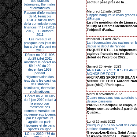
des stations
secteur pèse près de la ...
balnéaires, thermales
et climatiques
Mercredi 12 juillet 2023
Rapport d'information
Chypre inaugure le «plus grand» 
de M. François
d’Europe
TRUCY, fait au nom
La ville méridionale de Limasso
de la commission des
le City of Dreams Mediterranea
finances n° 17 (2011-
l’objectif d’attir...
2012) - 12 octobre
2011
Vendredi 21 avril 2023
Les niveaux et
La fréquentation des casinos en 
pratiques des jeux de
depuis le début de l'année
hasard et d’argent en
ENQUÊTE RTL - La fréquentati
2010
casinos français est en déclin 
Décret no 2011-906
début de l'exercice 2022...
du 29 juillet 2011
modifiant le décret no
59-1489 du 22
Samedi 25 février 2023
décembre 1959
ANJ/ PARIS SPORTIFS/ BILAN
portant
MONDE DE FOOT
réglementation des
ANJ/ PARIS SPORTIFS/ BILAN
jeux dans les casinos
MONDE DE FOOT Autorité Nati
des stations
jeux (ANJ) / Paris spo...
balnéaires, thermales
et climatiques
Mardi 8 novembre 2022
Décret no 2010-605
Quatre nouveaux jeux autorisés d
du 4 juin 2010 relatif à
de jeux parisiens
la proportion
PARIS Le blackjack, le craps, le 
maximale des
bingo sont autorisés à partir d
sommes versées en
Quatre...
moyenne aux joueurs
par les opérateurs
Lundi 15 août 2022
agréés de paris
Pourquoi y a-t-il souvent des cas
hippiques et de paris
stations thermales ?
sportifs en ligne
Greoux-Les-Bains, Saint Aman
LOI no 2010-476 du
et Ax-les-Thermes ... Pourquoi 