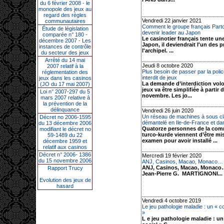
du 6 février 2008 - le
monopole des jeux au
regard des règles
Vendredi 22 janvier 2021
communautaires
Comment le groupe français Part
Étude de législation
devenir leader au Japon
comparée n° 180 -
Le casinotier français tente un
décembre 2007 - Les
Japon, il deviendrait l'un des 
instances de contrôle
l'archipel. ...
du secteur des jeux
Arrêté du 14 mai
Jeudi 8 octobre 2020
2007 relatif à la
Plus besoin de passer par la polic
réglementation des
interdit de jeux
jeux dans les casinos
La demande d’interdiction volo
(JO du 17 mai 2007)
jeux va être simplifiée à partir
Loi n° 2007-297 du 5
novembre. Les jo...
mars 2007 relative à
la prévention de la
délinquance
Vendredi 26 juin 2020
Un réseau de machines à sous cl
Décret no 2006-1595
démantelé en Ile-de-France et dan
du 13 décembre 2006
Quatorze personnes de la co
modifiant le décret no
turco-kurde viennent d’être mi
59-1489 du 22
examen pour avoir installé ...
décembre 1959 et
relatif aux casinos
Décret n° 2006- 1386
Mercredi 19 février 2020
du 15 novembre 2006
ANJ, Casinos, Macao, Monaco…
ANJ, Casinos, Macao, Monac
Rapport Trucy
Jean-Pierre G. MARTIGNONI...
Evolution des jeux de
hasard
Vendredi 4 octobre 2019
Le jeu pathologie maladie : un « co
»
L e jeu pathologie maladie : un