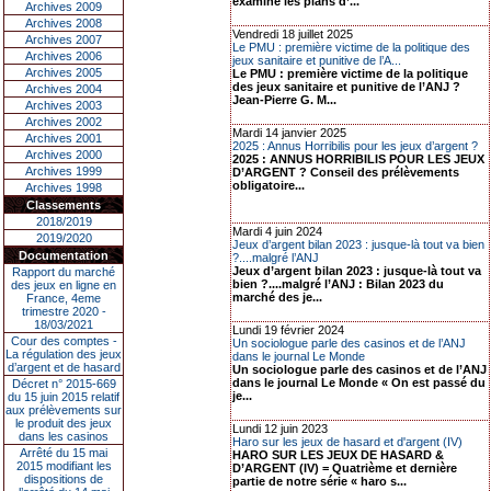
examiné les plans d’...
Archives 2009
Archives 2008
Vendredi 18 juillet 2025
Archives 2007
Le PMU : première victime de la politique des
Archives 2006
jeux sanitaire et punitive de l’A...
Archives 2005
Le PMU : première victime de la politique
des jeux sanitaire et punitive de l’ANJ ?
Archives 2004
Jean-Pierre G. M...
Archives 2003
Archives 2002
Mardi 14 janvier 2025
Archives 2001
2025 : Annus Horribilis pour les jeux d’argent ?
Archives 2000
2025 : ANNUS HORRIBILIS POUR LES JEUX
Archives 1999
D’ARGENT ? Conseil des prélèvements
obligatoire...
Archives 1998
Classements
2018/2019
Mardi 4 juin 2024
2019/2020
Jeux d’argent bilan 2023 : jusque-là tout va bien
Documentation
?....malgré l’ANJ
Jeux d’argent bilan 2023 : jusque-là tout va
Rapport du marché
bien ?....malgré l’ANJ : Bilan 2023 du
des jeux en ligne en
marché des je...
France, 4eme
trimestre 2020 -
18/03/2021
Lundi 19 février 2024
Cour des comptes -
Un sociologue parle des casinos et de l’ANJ
La régulation des jeux
dans le journal Le Monde
d’argent et de hasard
Un sociologue parle des casinos et de l’ANJ
dans le journal Le Monde « On est passé du
Décret n° 2015-669
je...
du 15 juin 2015 relatif
aux prélèvements sur
le produit des jeux
Lundi 12 juin 2023
dans les casinos
Haro sur les jeux de hasard et d'argent (IV)
Arrêté du 15 mai
HARO SUR LES JEUX DE HASARD &
2015 modifiant les
D’ARGENT (IV) = Quatrième et dernière
dispositions de
partie de notre série « haro s...