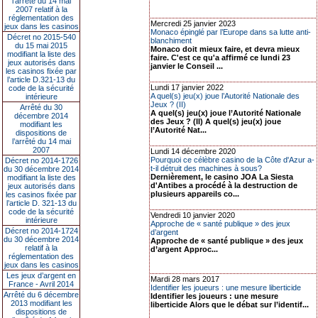
l’arrêté du 14 mai
2007 relatif à la
réglementation des
Mercredi 25 janvier 2023
jeux dans les casinos
Monaco épinglé par l’Europe dans sa lutte anti-
Décret no 2015-540
blanchiment
du 15 mai 2015
Monaco doit mieux faire, et devra mieux
modifiant la liste des
faire. C'est ce qu'a affirmé ce lundi 23
jeux autorisés dans
janvier le Conseil ...
les casinos fixée par
l’article D.321-13 du
Lundi 17 janvier 2022
code de la sécurité
A quel(s) jeu(x) joue l’Autorité Nationale des
intérieure
Jeux ? (II)
Arrêté du 30
A quel(s) jeu(x) joue l’Autorité Nationale
décembre 2014
des Jeux ? (II) A quel(s) jeu(x) joue
modifiant les
l’Autorité Nat...
dispositions de
l’arrêté du 14 mai
2007
Lundi 14 décembre 2020
Pourquoi ce célèbre casino de la Côte d'Azur a-
Décret no 2014-1726
t-il détruit des machines à sous?
du 30 décembre 2014
Dernièrement, le casino JOA La Siesta
modifiant la liste des
d'Antibes a procédé à la destruction de
jeux autorisés dans
plusieurs appareils co...
les casinos fixée par
l’article D. 321-13 du
code de la sécurité
Vendredi 10 janvier 2020
intérieure
Approche de « santé publique » des jeux
Décret no 2014-1724
d’argent
du 30 décembre 2014
Approche de « santé publique » des jeux
relatif à la
d’argent Approc...
réglementation des
jeux dans les casinos
Les jeux d’argent en
Mardi 28 mars 2017
France - Avril 2014
Identifier les joueurs : une mesure liberticide
Arrêté du 6 décembre
Identifier les joueurs : une mesure
2013 modifiant les
liberticide Alors que le débat sur l’identif...
dispositions de