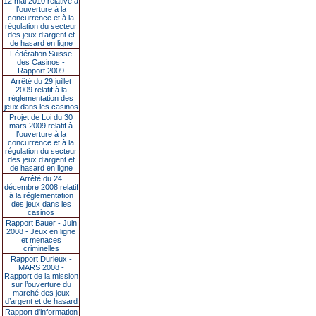
12 mai 2010 relative à
l’ouverture à la
concurrence et à la
régulation du secteur
des jeux d’argent et
de hasard en ligne
Fédération Suisse
des Casinos -
Rapport 2009
Arrêté du 29 juillet
2009 relatif à la
réglementation des
jeux dans les casinos
Projet de Loi du 30
mars 2009 relatif à
l’ouverture à la
concurrence et à la
régulation du secteur
des jeux d’argent et
de hasard en ligne
Arrêté du 24
décembre 2008 relatif
à la réglementation
des jeux dans les
casinos
Rapport Bauer - Juin
2008 - Jeux en ligne
et menaces
criminelles
Rapport Durieux -
MARS 2008 -
Rapport de la mission
sur l’ouverture du
marché des jeux
d’argent et de hasard
Rapport d'information