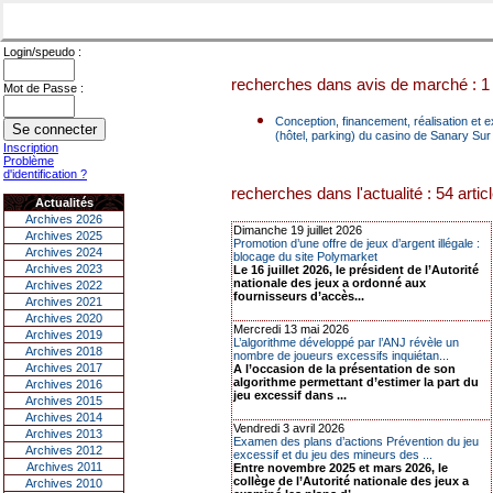
Login/speudo :
recherches dans avis de marché : 1 
Mot de Passe :
Conception, financement, réalisation et 
(hôtel, parking) du casino de Sanary Su
Inscription
Problème
d'identification ?
recherches dans l'actualité : 54 artic
Actualités
Archives 2026
Dimanche 19 juillet 2026
Archives 2025
Promotion d’une offre de jeux d’argent illégale :
Archives 2024
blocage du site Polymarket
Archives 2023
Le 16 juillet 2026, le président de l’Autorité
nationale des jeux a ordonné aux
Archives 2022
fournisseurs d’accès...
Archives 2021
Archives 2020
Mercredi 13 mai 2026
Archives 2019
L’algorithme développé par l’ANJ révèle un
Archives 2018
nombre de joueurs excessifs inquiétan...
Archives 2017
A l’occasion de la présentation de son
algorithme permettant d’estimer la part du
Archives 2016
jeu excessif dans ...
Archives 2015
Archives 2014
Vendredi 3 avril 2026
Archives 2013
Examen des plans d’actions Prévention du jeu
Archives 2012
excessif et du jeu des mineurs des ...
Archives 2011
Entre novembre 2025 et mars 2026, le
collège de l’Autorité nationale des jeux a
Archives 2010