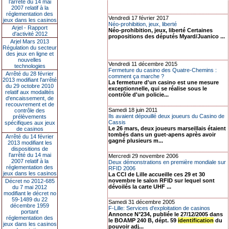
l’arrêté du 14 mai
2007 relatif à la
réglementation des
Vendredi 17 février 2017
jeux dans les casinos
Néo-prohibition, jeux, liberté
Arjel - Rapport
Néo-prohibition, jeux, liberté Certaines
d'activité 2012
propositions des députés Myard/Juanico ...
Arjel Mars 2013
Régulation du secteur
des jeux en ligne et
nouvelles
Vendredi 11 décembre 2015
technologies
Fermeture du casino des Quatre-Chemins :
Arrêté du 28 février
comment ça marche ?
2013 modifiant l'arrêté
La fermeture d'un casino est une mesure
du 29 octobre 2010
exceptionnelle, qui se réalise sous le
relatif aux modalités
contrôle d'un policie...
d'encaissement, de
recouvrement et de
Samedi 18 juin 2011
contrôle des
Ils avaient dépouillé deux joueurs du Casino de
prélèvements
Cassis
spécifiques aux jeux
Le 26 mars, deux joueurs marseillais étaient
de casinos
tombés dans un guet-apens après avoir
Arrêté du 14 février
gagné plusieurs m...
2013 modifiant les
dispositions de
l'arrêté du 14 mai
Mercredi 29 novembre 2006
2007 relatif à la
Deux démonstrations en première mondiale sur
réglementation des
RFID 2006
jeux dans les casinos
La CCI de Lille accueille ces 29 et 30
novembre le salon RFID sur lequel sont
Décret no 2012-685
dévoilés la carte UHF ...
du 7 mai 2012
modifiant le décret no
59-1489 du 22
Samedi 31 décembre 2005
décembre 1959
F-Lille: Services d'exploitation de casinos
portant
Annonce N°234, publiée le 27/12/2005 dans
réglementation des
le BOAMP 240 B, dépt. 59
identification
du
jeux dans les casinos
pouvoir adj...