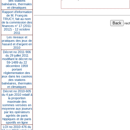
des stations
balnéaires, thermales
et climatiques
Rapport d'information
de M. François
TRUCY, fait au nom
de la commission des
rec
finances n° 17 (2011-
2012) - 12 octobre
2011
Les niveaux et
pratiques des jeux de
hasard et d’argent en
2010
Décret no 2011-906
du 29 juillet 2011
modifiant le décret no
59-1489 du 22
décembre 1959
portant
réglementation des
jeux dans les casinos
des stations
balnéaires, thermales
et climatiques
Décret no 2010-605
du 4 juin 2010 relatif à
la proportion
maximale des
sommes versées en
moyenne aux joueurs
par les opérateurs
agréés de paris
hippiques et de paris
sportifs en ligne
LOI no 2010-476 du