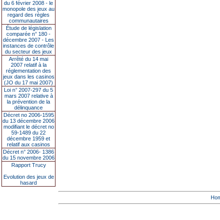
du 6 février 2008 - le
monopole des jeux au
regard des règles
communautaires
Étude de législation
comparée n° 180 -
décembre 2007 - Les
instances de contrôle
du secteur des jeux
Arrêté du 14 mai
2007 relatif à la
réglementation des
jeux dans les casinos
(JO du 17 mai 2007)
Loi n° 2007-297 du 5
mars 2007 relative à
la prévention de la
délinquance
Décret no 2006-1595
du 13 décembre 2006
modifiant le décret no
59-1489 du 22
décembre 1959 et
relatif aux casinos
Décret n° 2006- 1386
du 15 novembre 2006
Rapport Trucy
Evolution des jeux de
hasard
Ho