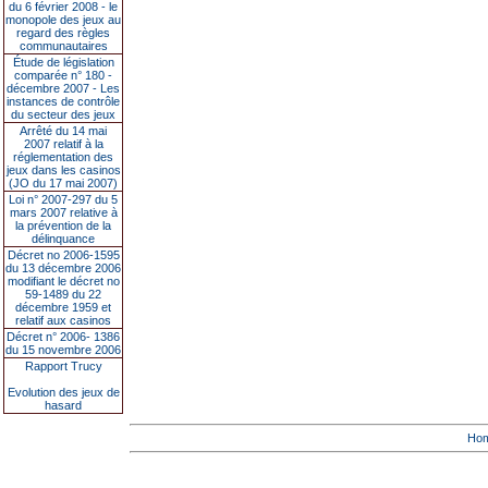
du 6 février 2008 - le
monopole des jeux au
regard des règles
communautaires
Étude de législation
comparée n° 180 -
décembre 2007 - Les
instances de contrôle
du secteur des jeux
Arrêté du 14 mai
2007 relatif à la
réglementation des
jeux dans les casinos
(JO du 17 mai 2007)
Loi n° 2007-297 du 5
mars 2007 relative à
la prévention de la
délinquance
Décret no 2006-1595
du 13 décembre 2006
modifiant le décret no
59-1489 du 22
décembre 1959 et
relatif aux casinos
Décret n° 2006- 1386
du 15 novembre 2006
Rapport Trucy
Evolution des jeux de
hasard
Ho