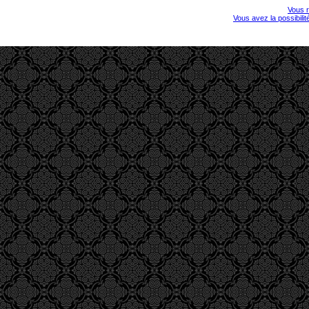
Vous r
Vous avez la possibili