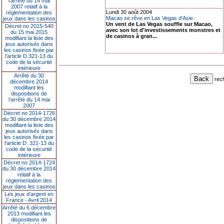
l’arrêté du 14 mai
2007 relatif à la
Lundi 30 août 2004
réglementation des
Macao se rêve en Las Vegas d'Asie.
jeux dans les casinos
Un vent de Las Vegas souffle sur Macao,
Décret no 2015-540
avec son lot d'investissements monstres et
du 15 mai 2015
de casinos à gran...
modifiant la liste des
jeux autorisés dans
les casinos fixée par
l’article D.321-13 du
code de la sécurité
intérieure
Arrêté du 30
rec
décembre 2014
modifiant les
dispositions de
l’arrêté du 14 mai
2007
Décret no 2014-1726
du 30 décembre 2014
modifiant la liste des
jeux autorisés dans
les casinos fixée par
l’article D. 321-13 du
code de la sécurité
intérieure
Décret no 2014-1724
du 30 décembre 2014
relatif à la
réglementation des
jeux dans les casinos
Les jeux d’argent en
France - Avril 2014
Arrêté du 6 décembre
2013 modifiant les
dispositions de