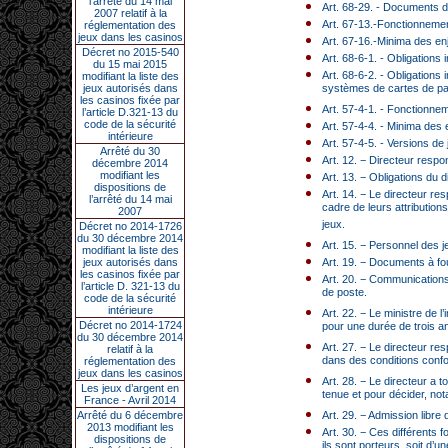
l’arrêté du 14 mai
Art. 68-29. - Documents de
2007 relatif à la
Art. 67-13.-Fonctionnemen
réglementation des
jeux dans les casinos
Art. 67-16.-Minima des en
Décret no 2015-540
Art. 68-6-1. - Obligation
du 15 mai 2015
Art. 68-6-2. - Obligation
modifiant la liste des
jeux autorisés dans
systèmes de cartes de pa
les casinos fixée par
Art. 57-4-1. - Fonctionn
l’article D.321-13 du
code de la sécurité
Art. 57-4-4. - Minima des
intérieure
Art. 57-4-5. - Versions d
Arrêté du 30
Art. 12. − Directeur resp
décembre 2014
modifiant les
Art. 13. − Obligations du
dispositions de
Art. 14. − Le directeur re
l’arrêté du 14 mai
cadre de leurs attribution
2007
jeux.
Décret no 2014-1726
du 30 décembre 2014
Art. 15. − Personnel des j
modifiant la liste des
jeux autorisés dans
Art. 19. − Documents à four
les casinos fixée par
Art. 20. − Communications
l’article D. 321-13 du
de poste.
code de la sécurité
intérieure
Art. 22. − Le ministre de 
Décret no 2014-1724
pour une durée de trois a
du 30 décembre 2014
Art. 27. − Le directeur re
relatif à la
dans des conditions confor
réglementation des
jeux dans les casinos
Art. 28. − Le directeur a 
Les jeux d’argent en
tenue et pour décider, not
France - Avril 2014
Arrêté du 6 décembre
Art. 29. − Admission libre 
2013 modifiant les
Art. 30. − Ces différents f
dispositions de
ils sont porteurs, soit d’u