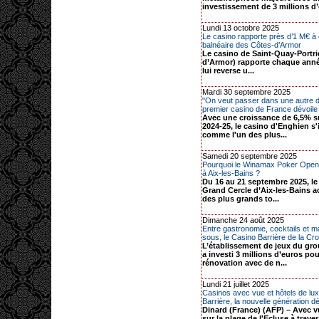
investissement de 3 millions d’e
Lundi 13 octobre 2025
Le casino rapporte près d’1 M€ à c
balnéaire des Côtes-d’Armor
Le casino de Saint-Quay-Portri
d’Armor) rapporte chaque année à
lui reverse u...
Mardi 30 septembre 2025
"On veut passer dans une autre d
premier casino de France dévoile 
Avec une croissance de 6,5% su
2024-25, le casino d'Enghien s
comme l'un des plus...
Samedi 20 septembre 2025
Pourquoi le Winamax Poker Open s
à Aix-les-Bains ?
Du 16 au 21 septembre 2025, le
Grand Cercle d’Aix-les-Bains ac
des plus grands to...
Dimanche 24 août 2025
Entre gastronomie, cocktails et 
sous, le Casino Barrière de la Croi
L’établissement de jeux du gro
a investi 3 millions d’euros pou
rénovation avec de n...
Lundi 21 juillet 2025
Casinos avec vue et hôtels de lu
Barrière, la nouvelle génération dép
Dinard (France) (AFP) – Avec 
sur la plage de l'Ecluse à trave