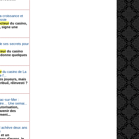
la croissance et
ussie
ecteur
du casino,
, signe une
le ses secrets pour
teur
du casino
 donne quelques
r
du casino de La
l’...
des joueurs, mais
ribué, réinvesti ?
ac-sur-Mer :
ire… Une semai...
torisation,
venir des
ment...
d achève deux ans
e
 et un
ons d’euros, le