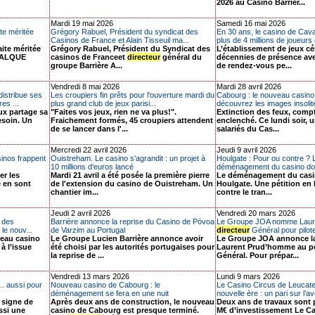
2026 au Casino Barrièr...
Mardi 19 mai 2026
Samedi 16 mai 2026
e méritée
Grégory Rabuel, Président du syndicat des
En 30 ans, le casino de Cava
Casinos de France et Alain Tisseuil ma...
plus de 4 millions de joueurs e
ite méritée
Grégory Rabuel, Président du Syndicat des
L’établissement de jeux cé
 FALQUE
casinos de Franceet
directeur
général du
décennies de présence av
groupe Barrière A...
de rendez-vous pe...
Vendredi 8 mai 2026
Mardi 28 avril 2026
istribue ses
Les croupiers fin prêts pour l'ouverture mardi du
Cabourg : le nouveau casino v
es ...
plus grand club de jeux parisi...
découvrez les images insolite
ux partage sa
"Faites vos jeux, rien ne va plus!".
Extinction des feux, comp
esoin. Un
Fraichement formés, 45 croupiers attendent
enclenché. Ce lundi soir, 
de se lancer dans l'...
salariés du Cas...
Mercredi 22 avril 2026
Jeudi 9 avril 2026
sinos frappent
Ouistreham. Le casino s'agrandit : un projet à
Houlgate : Pour ou contre ? L
10 millions d'euros lancé
déménagement du casino donn
er les
Mardi 21 avril a été posée la première pierre
Le déménagement du casino
e en sont
de l'extension du casino de Ouistreham. Un
Houlgate. Une pétition en 
chantier im...
contre le tran...
Jeudi 2 avril 2026
Vendredi 20 mars 2026
t des
Barrière annonce la reprise du Casino de Póvoa
Le Groupe JOA nomme Laur
le nouv...
de Varzim au Portugal
directeur
Général pour pilote
veau casino
Le Groupe Lucien Barrière annonce avoir
Le Groupe JOA annonce l
à l’issue
été choisi par les autorités portugaises pour
Laurent Prud’homme au p
la reprise de ...
Général. Pour prépar...
Vendredi 13 mars 2026
Lundi 9 mars 2026
.. aussi pour
Nouveau casino de Cabourg : le
Le Casino Circus de Leucate
déménagement se fera en une nuit
nouvelle ère : un pari sur l’av
 signe de
Après deux ans de construction, le nouveau
Deux ans de travaux sont 
ssi une
casino de Cabourg est presque terminé.
M€ d’investissement Le Ca