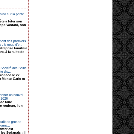
sino sur la pente
ête à fêter son
ippe Vantard, son
nt des premiers
: le coup d'e...
ntreprise familiale
re, à la suite de
 Société des Bains
e dis...
Monaco le 22
e Monte-Carlo et
donner un nouvel
n 2026
de faire
e roulette, l'un
lutôt de grosse
Romai...
anter est
es Sedanais : il