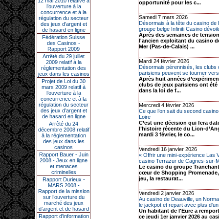
12 mai 2010 relative à
opportunité pour les c...
l’ouverture à la
concurrence et à la
Samedi 7 mars 2026
régulation du secteur
Désormais à la tête du casino de 
des jeux d’argent et
groupe belge Infiniti Casino dévoile
de hasard en ligne
Après des semaines de tension
Fédération Suisse
l'ancien exploitant du casino d
des Casinos -
Mer (Pas-de-Calais) ...
Rapport 2009
Arrêté du 29 juillet
Mardi 24 février 2026
2009 relatif à la
Désormais pérennisés, les clubs 
réglementation des
parisiens peuvent se tourner vers 
jeux dans les casinos
Après huit années d’expériment
Projet de Loi du 30
clubs de jeux parisiens ont été
mars 2009 relatif à
dans la loi de f...
l’ouverture à la
concurrence et à la
régulation du secteur
Mercredi 4 février 2026
des jeux d’argent et
Ce que l’on sait du second casino
de hasard en ligne
Loire
C’est une décision qui fera da
Arrêté du 24
l’histoire récente du Lion-d’An
décembre 2008 relatif
mardi 3 février, le co...
à la réglementation
des jeux dans les
casinos
Vendredi 16 janvier 2026
Rapport Bauer - Juin
« Offrir une mini-expérience Las V
2008 - Jeux en ligne
casino Terrazur de Cagnes-sur-Me
et menaces
Le casino du groupe Tranchant,
criminelles
cœur de Shopping Promenade, 
jeu, la restaurat...
Rapport Durieux -
MARS 2008 -
Rapport de la mission
Vendredi 2 janvier 2026
sur l’ouverture du
Au casino de Deauville, un Norm
marché des jeux
le jackpot et repart avec plus d'un 
d’argent et de hasard
Un habitant de l'Eure a remport
Rapport d'information
ce jeudi 1er janvier 2026 au ca