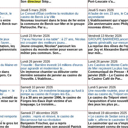
Son
directeur
Stép...
Port-Leucate s’a...
Jeudi 5 mars 2026
Jeudi 5 mars 2026
Berck, le
Le Conseil d’État confirme la restitution du
A l’aube de ses 23 ans, le Ca
 ...
casino de Berck à la Ville
ascendante
s entre
Nouveau tournant dans le bras de fer entre
L’établissement qui s’appr
e Berck-sur-
la commune de Berck-sur-Mer et le groupe
23e anniversaire avec Phil
Partouche. Par u...
nouveau direct...
Lundi 23 février 2026
Vendredi 13 février 2026
de jeux
"J'ai eu Neymar à ma table" : à 27 ans, Nicolas
GROUPE BARRIÈRELanceme
l’aven...
est croupier des meilleurs joueu...
agents génératifs sur-mesure 
ation, les
Jeune croupier, Nicolas* parcourt les
La reprise des rênes de l’e
 pérennisés
casinos du monde entier pour exercer un
par Joy et Alexandre Barriè
métier peu commun. Son...
leur mèr...
Lundi 26 janvier 2026
Lundi 26 janvier 2026
 du Maine-et-
Trouville : Barrière investit 14 millions d'euros
Les Casinos de Monte-Carlo
pour agrandir et moderniser le...
de Mer reçoivent La plus haut
te dans
Un immense chantier va débuter cette
Communiqué de Presse - 
gers. Ce
dernière semaine de janvier au casino de
janvier 2026 – Le Casino d
Trouville. L’établisse...
le Casino Café de Par...
Samedi 10 janvier 2026
Lundi 5 janvier 2026
egas » : le
Il y a 30 ans. Un troisième braquage au fusil à
Une nouvelle roulette, pour 
r ...
pompe au casino de Forges-les-Ea...
élan au casino du Tréport e
 installé au
Il y a 30 ans en janvier 1996, le casino de
Le casino du Tréport vient 
mise sur le
Forges-les-Eaux était victime d'un
l'acquisition d'une nouvell
braquage. Le troisièm...
des jeux les plus pr...
Samedi 27 décembre 2025
Vendredi 19 décembre 2025
and remporte
Landes : repris et rénové, le casino de
« Le casino de Sedan sera p
...
Biscarrosse fait sa révolution
taille », affirme le casinotier 
é le gros lot
Benjamin Frischer, qui a repris
Le casinotier qui va s’impl
sino de
l’établissement avec son associé Patrick
maintenant connu de tous l