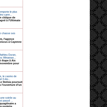
emporte le plus
no cann...
n chèque de
agné à l’Ultimate
e chasse ses
e, l’agence
ibiscus à Cayenne
Mathieu Duran,
ez Winamax...
t étape à Aix
 novembre pour
e, le casino de
l 3 éto...
Le Stelsia poursuit
 l’ouverture d’un
 une soirée au
st passé ...
nquagénaire a
a roulette