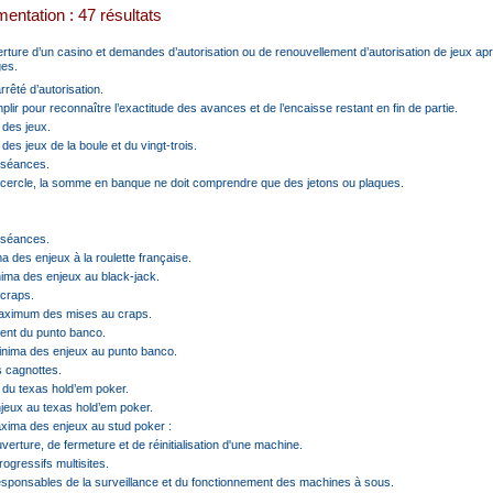
entation : 47 résultats
rture d’un casino et demandes d’autorisation ou de renouvellement d’autorisation de jeux ap
ges.
arrêté d’autorisation.
mplir pour reconnaître l’exactitude des avances et de l’encaisse restant en fin de partie.
 des jeux.
des jeux de la boule et du vingt-trois.
s séances.
de cercle, la somme en banque ne doit comprendre que des jetons ou plaques.
s séances.
a des enjeux à la roulette française.
nima des enjeux au black-jack.
 craps.
maximum des mises au craps.
ment du punto banco.
inima des enjeux au punto banco.
s cagnottes.
 du texas hold’em poker.
njeux au texas hold’em poker.
axima des enjeux au stud poker :
ouverture, de fermeture et de réinitialisation d'une machine.
rogressifs multisites.
esponsables de la surveillance et du fonctionnement des machines à sous.