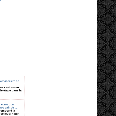
 et accélère sa
des casinos en
e étape dans la
 euros : un
os gain de l...
remporté la
e jeudi 4 juin