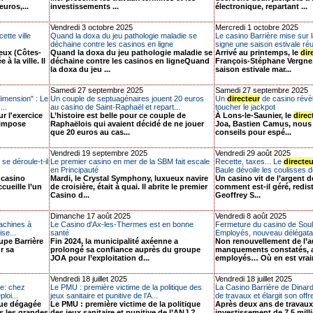
uros,...
investissements ...
électronique, repartant ...
Vendredi 3 octobre 2025
Mercredi 1 octobre 2025
ette ville
Quand la doxa du jeu pathologie maladie se
Le casino Barrière mise sur 
déchaine contre les casinos en ligne
signe une saison estivale ré
eux (Côtes-
Quand la doxa du jeu pathologie maladie se
Arrivé au printemps, le
dir
 la ville. Il
déchaine contre les casinos en ligneQuand
François-Stéphane Vergne
la doxa du jeu ...
saison estivale mar...
Samedi 27 septembre 2025
Samedi 27 septembre 2025
imension" : Le
Un couple de septuagénaires jouent 20 euros
Un
directeur
de casino révè
...
au casino de Saint-Raphaël et repart...
toucher le jackpot
r l'exercice
L’histoire est belle pour ce couple de
À Lons-le-Saunier, le
direc
'impose
Raphaëlois qui avaient décidé de ne jouer
Joa, Bastien Camus, nous
que 20 euros au cas...
conseils pour espé...
Vendredi 19 septembre 2025
Vendredi 29 août 2025
e déroule-t-il
Le premier casino en mer de la SBM fait escale
Recette, taxes... Le
directeu
en Principauté
Baule dévoile les coulisses de 
 casino
Mardi, le Crystal Symphony, luxueux navire
Un casino vit de l’argent 
cueille l’un
de croisière, était à quai. Il abrite le premier
comment est-il géré, redist
Casino d...
Geoffrey S...
Dimanche 17 août 2025
Vendredi 8 août 2025
machines à
Le Casino d'Ax-les-Thermes est en bonne
Fermeture du casino de Soul
se...
santé
Employés, nouveau délégata
upe Barrière
Fin 2024, la municipalité axéenne a
Non renouvellement de l’au
r sa
prolongé sa confiance auprès du groupe
manquements constatés, a
JOA pour l’exploitation d...
employés… Où en est vrai
Vendredi 18 juillet 2025
Vendredi 18 juillet 2025
xe: chez
Le PMU : première victime de la politique des
La Casino Barrière de Dinar
loi...
jeux sanitaire et punitive de l’A...
de travaux et élargit son offr
vue dégagée
Le PMU : première victime de la politique
Après deux ans de travaux
rs les grandes
des jeux sanitaire et punitive de l’ANJ ?
investissement de 7,5 milli