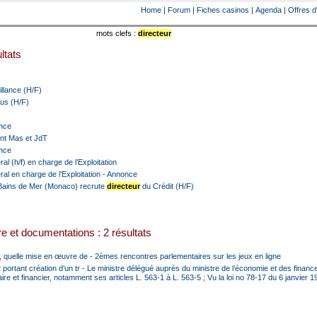
Home
|
Forum
|
Fiches casinos
|
Agenda
|
Offres d
mots clefs :
directeur
ltats
llance (H/F)
us (H/F)
ance
ent Mas et JdT
ance
l (h/f) en charge de l’Exploitation
al en charge de l’Exploitation -
Annonce
Bains de Mer (Monaco) recrute
directeur
du Crédit (H/F)
e et documentations : 2 résultats
 quelle mise en œuvre de - 2èmes rencontres parlementaires sur les jeux en ligne
portant création d’un tr - Le ministre délégué auprès du ministre de l’économie et des finan
re et financier, notamment ses articles L. 563-1 à L. 563-5 ; Vu la loi no 78-17 du 6 janvier 1