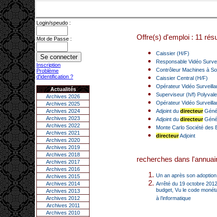
Login/speudo :
Offre(s) d'emploi : 11 résu
Mot de Passe :
Caissier (H/F)
Responsable Vidéo Survei
Inscription
Contrôleur Machines à So
Problème
d'identification ?
Caissier Central (H/F)
Opérateur Vidéo Surveill
Actualités
Superviseur (h/f) Polyval
Archives 2026
Opérateur Vidéo Surveill
Archives 2025
Archives 2024
Adjoint du
directeur
Généra
Archives 2023
Adjoint du
directeur
Génér
Archives 2022
Monte Carlo Société des 
Archives 2021
directeur
Adjoint
Archives 2020
Archives 2019
Archives 2018
recherches dans l'annuair
Archives 2017
Archives 2016
Un an après son adoption,
Archives 2015
Archives 2014
Arrêté du 19 octobre 2012 
budget, Vu le code monétai
Archives 2013
Archives 2012
à l’informatique
Archives 2011
Archives 2010