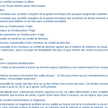
 contrôle technique à utiliser.
t du Texas hold'em poker électronique.
jeux.
s incombant aux sociétés chargées de la gestion technique des jackpots progressifs multisites
s incombant aux sociétés chargées de la gestion technique des systèmes de tickets entrants e
iement précréditées ou de tout autre système monétique.
ement du Omaha poker 4 high.
 enjeux au Omaha poker 4 high.
e jeu autorisées au Omaha poker 4 high.
onsable et membres du comité de direction.
 directeur responsable et des membres du comité de direction.
sponsable et les membres du comité de direction agréés par le ministre de l’intérieur ont seuls 
s respectives, pour s’occuper de l’exploitation des jeux et pour donner des ordres au personn
eux.
nir à l’autorité administrative.
 à faire et documents à fournir au trésorier-payeur général ou son représentant et au compt
l’intérieur prononce l’exclusion des salles de jeux : 1o Des personnes qui ont volontairement so
nnées, renouvelable tacitement ;
sponsable du casino doit faire tenir un ou des fichiers des exclus des jeux. Ces fichiers peuve
mes à la loi no 78-17 du 6 janvier 1978 précitée.
toute latitude pour subordonner l’entrée, payante ou non, de salles déterminées à des condition
amment, que la tenue de soirée, à partir d’une heure fixée à l’avance, est de rigueur pour pouv
de certains fonctionnaires et magistrats.
onctionnaires ou magistrats justifient de leur qualité au moyen soit de la commission ou de la c
ne carte spéciale revêtue du timbre sec du ministère dont ils relèvent et signée du ministre, ou