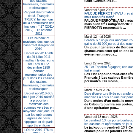
des stations
Saint-Gervais-les-B...
balnéaires, thermales
et climatiques
Vendredi 5 juin 2026
Rapport d'information
FALQUE PIERROTIN/ANJ : retrait
de M. François
mais bilan très mitigé
TRUCY, fait au nom
FALQUE PIERROTIN/ANJ : retra
de la commission des
mais bilan très mitigéIsabelle
finances n° 17 (2011-
PIERROTIN responsable ...
2012) - 12 octobre
2011
Mardi 12 mai 2026
Les niveaux et
Bordeaux : un joueur anonyme red
pratiques des jeux de
gains de 80 000 euros à des œuvr
hasard et d’argent en
Un joueur généreux de Bordea
2010
chance avec ceux qui en ont b
Décret no 2011-906
événement marqua...
du 29 juillet 2011
modifiant le décret no
Lundi 27 avril 2026
59-1489 du 22
25 Fiat Topolino à gagner, ces ca
décembre 1959
fort en mai
portant
Les Fiat Topolino font-elles rêv
réglementation des
Français ? Les casinos Barrièr
jeux dans les casinos
persuadés. Du moins, ...
des stations
balnéaires, thermales
et climatiques
Mardi 7 avril 2026
Décret no 2010-605
Date d’ouverture fixée et transfer
du 4 juin 2010 relatif à
machines à sous en une nuit pour 
la proportion
Dans moins d’un mois, le nou
maximale des
de Cabourg ouvrira ses portes, 
sommes versées en
d’une opération peu...
moyenne aux joueurs
par les opérateurs
Vendredi 13 mars 2026
agréés de paris
Le vendredi 13, un porte-bonheur.
hippiques et de paris
les casinos et opérateurs de jeux
sportifs en ligne
Le jackpot un vendredi 13 ? Ce
LOI no 2010-476 du
chance pour les joueurs est au