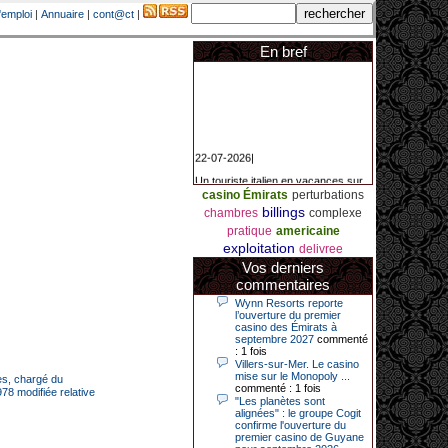
'emploi
|
Annuaire
|
cont@ct
|
En bref
22-07-2026|
Un touriste italien en vacances sur
la Côte d’Azur a remporté un
jackpot exceptionnel de 84.631
casino Émirats
perturbations
euros dans la nuit de samedi à
billings
chambres
complexe
dimanche au Casino Barrière Le
Croisette à Cannes. Il s’agit d’un
pratique
americaine
nouveau record de gains de l’année
exploitation
delivree
2026 pour cet établissement.
Vos derniers
commentaires
Wynn Resorts reporte
14-04-2026|
l’ouverture du premier
casino des Émirats à
Dimanche 12 avril 2026, cette date
septembre 2027
commenté
restera gravée dans la mémoire de
: 1 fois
ce joueur du casino de Saint-Quay-
Villers-sur-Mer. Le casino
Portrieux (Côtes-d’Armor).
mise sur le Monopoly ...
ces, chargé du
commenté : 1 fois
978 modifiée relative
Ce quinquagénaire, habitant Plouha
"Les planètes sont
mais souhaitant garder l’anonymat,
alignées" : le groupe Cogit
a eu l’énorme surprise de décrocher
confirme l'ouverture du
un jackpot record de 82 426 €.
premier casino de Guyane