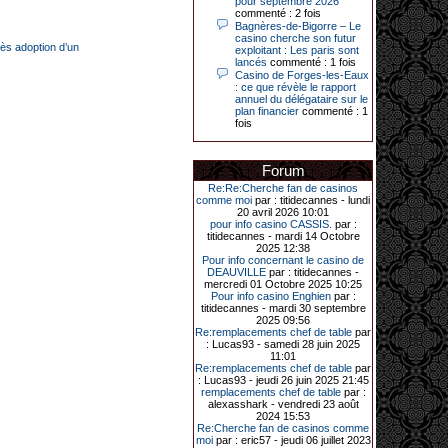
pour septembre 2026
Le plus gros gain gagné depuis plus
commenté : 2 fois
de 20 ans dans l’établissement.
Bagnères-de-Bigorre – Le
casino cherche son futur
rès adoption d’un
exploitant : Les paris sont
lancés
commenté : 1 fois
Casino de Forges-les-Eaux
31-03-2026|
: ce que révèle le rapport
Série de jackpots au casino JOA de
annuel du délégataire sur le
Gujan-Mestras : ce mois de mars a
plan financier
commenté : 1
été fructueux pour quelques
fois
joueurs. D’abord avec 44 207 euros
remportés le dimanche 22 mars sur
une machine à sous pour une mise
Forum
initiale de 5,28 €. Puis quelques
jours plus tard, le vendredi 27 mars,
Re:Re:Cherche fan de casinos
un joueur a décroché 12 086 euros
comme moi
par : titidecannes - lundi
sur une autre machine à sous.
20 avril 2026 10:01
pour info casino CASSIS.
par :
Enfin, troisième et dernier jackpot,
titidecannes - mardi 14 Octobre
record cette fois-ci, le samedi 28
2025 12:38
mars dernier. Quelque 111 322
Pour info concernant le casino de
euros ont été remportés sur la table
DEAUVILLE
par : titidecannes -
d’Ultimate Texas Hold’em Poker,
mercredi 01 Octobre 2025 10:25
grâce à une mise de 5 euros sur la
Pour info casino Enghien
par :
case bonus et une quinte flush
titidecannes - mardi 30 septembre
royale. Ces gains ont été annoncés
2025 09:56
dans un communiqué diffusé par le
Re:remplacements chef de table
par
casino ce lundi 30 mars en soirée.
: Lucas93 - samedi 28 juin 2025
11:01
Re:remplacements chef de table
par
: Lucas93 - jeudi 26 juin 2025 21:45
remplacements chef de table
par :
11-01-2026|
alexasshark - vendredi 23 août
2024 15:53
Dimanche 11 janvier, en soirée, une
Re:Cherche fan de casinos comme
cliente retraitée de 78 ans, habitant
moi
par : eric57 - jeudi 06 juillet 2023
Trémuson, a eu l’énorme surprise