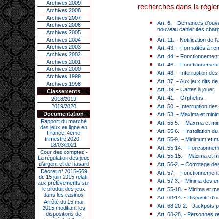
Archives 2009
recherches dans la réglem
Archives 2008
Archives 2007
Art. 6. − Demandes d’ouve
Archives 2006
nouveau cahier des char
Archives 2005
Archives 2004
Art. 11. − Notification de l’
Archives 2003
Art. 43. − Formalités à re
Archives 2002
Art. 44. − Fonctionnement
Archives 2001
Art. 46. − Fonctionnement 
Archives 2000
Art. 48. − Interruption de
Archives 1999
Art. 37. − Aux jeux dits 
Archives 1998
Art. 39. − Cartes à jouer.
Classements
Art. 41. − Orphelins.
2018/2019
2019/2020
Art. 50. − Interruption de
Documentation
Art. 53. − Maxima et minim
Rapport du marché
Art. 55-5. − Maxima et mi
des jeux en ligne en
Art. 55-6. − Installation du
France, 4eme
trimestre 2020 -
Art. 55-9. − Minimum et 
18/03/2021
Art. 55-14. − Fonctionne
Cour des comptes -
Art. 55-15. − Maxima et m
La régulation des jeux
d’argent et de hasard
Art. 56-2. − Comptage de
Décret n° 2015-669
Art. 57. − Fonctionnement
du 15 juin 2015 relatif
Art. 57-3. − Minima des e
aux prélèvements sur
le produit des jeux
Art. 55-18. − Minima et m
dans les casinos
Art. 68-14. - Dispositif d'
Arrêté du 15 mai
Art. 68-20-2. - Jackpots p
2015 modifiant les
dispositions de
Art. 68-28. - Personnes r