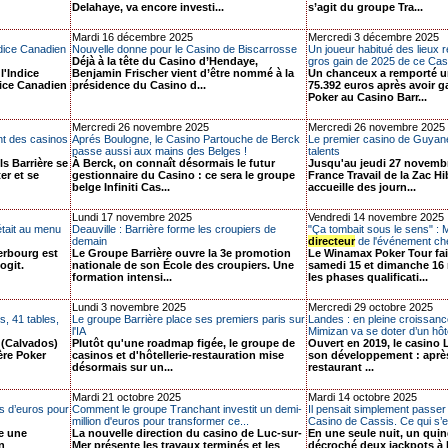
Delahaye, va encore investi...
s’agit du groupe Tra...
Mardi 16 décembre 2025
Mercredi 3 décembre 2025
ndice Canadien
Nouvelle donne pour le Casino de Biscarrosse
Un joueur habitué des lieux r
Déjà à la tête du Casino d’Hendaye,
gros gain de 2025 de ce Casi
l'Indice
Benjamin Frischer vient d’être nommé à la
Un chanceux a remporté u
ice Canadien
présidence du Casino d...
75.392 euros après avoir g
Poker au Casino Barr...
Mercredi 26 novembre 2025
Mercredi 26 novembre 2025
nt des casinos
Aprés Boulogne, le Casino Partouche de Berck
Le premier casino de Guyan
passe aussi aux mains des Belges !
talents
s Barrière se
À Berck, on connaît désormais le futur
Jusqu'au jeudi 27 novembr
er et se
gestionnaire du Casino : ce sera le groupe
France Travail de la Zac H
belge Infiniti Cas...
accueille des journ...
Lundi 17 novembre 2025
Vendredi 14 novembre 2025
était au menu
Deauville : Barrière forme les croupiers de
"Ça tombait sous le sens" : 
demain
directeur
de l'événement ch
erbourg est
Le Groupe Barrière ouvre la 3e promotion
Le Winamax Poker Tour fai
ogit.
nationale de son École des croupiers. Une
samedi 15 et dimanche 16
formation intensi...
les phases qualificati...
Lundi 3 novembre 2025
Mercredi 29 octobre 2025
s, 41 tables,
Le groupe Barrière place ses premiers paris sur
Landes : en pleine croissanc
l'IA
Mimizan va se doter d’un hôte
 (Calvados)
Plutôt qu'une roadmap figée, le groupe de
Ouvert en 2019, le casino 
ère Poker
casinos et d'hôtellerie-restauration mise
son développement : après
désormais sur un...
restaurant ...
Mardi 21 octobre 2025
Mardi 14 octobre 2025
ns d’euros pour
Comment le groupe Tranchant investit un demi-
Il pensait simplement passer
million d'euros pour transformer ce...
Casino de Cassis. Ce qui s’e
e une
La nouvelle direction du casino de Luc-sur-
En une seule nuit, un qui
n
Mer présente les travaux terminés et les
décroché deux jackpots à l