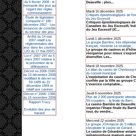
du 6 février 2008 - le
Deauville : plus...
monopole des jeux au
regard des règles
Mardi 16 décembre 2025
communautaires
Critiques épistémologiques de l'I
Étude de législation
du Jeu Excessif
comparée n° 180 -
Critiques épistémologiques de 
décembre 2007 - Les
Canadien du Jeu ExcessifL'Ind
instances de contrôle
du Jeu Excessif (IC...
du secteur des jeux
Arrêté du 14 mai
Lundi 1 décembre 2025
2007 relatif à la
Le groupe Barrière, très dépenda
réglementation des
français, réoriente sa stratégie ...
jeux dans les casinos
Le groupe de casinos et d’hôtel
(JO du 17 mai 2007)
réorganise pour mieux s’export
Loi n° 2007-297 du 5
diversifier. Les...
mars 2007 relative à
la prévention de la
Mardi 18 novembre 2025
délinquance
Le bilan du casino de Cherbourg 
Décret no 2006-1595
du conseil municipal
du 13 décembre 2006
L’exploitation du casino de Ch
modifiant le décret no
confiée par la Ville au groupe C
59-1489 du 22
L’exercice comptable...
décembre 1959 et
relatif aux casinos
Jeudi 6 novembre 2025
Décret n° 2006- 1386
Plus de 2 000 participants attendu
du 15 novembre 2006
59 croupiers… la finale du Barri...
Rapport Trucy
Le casino Barrière de Deauville
organise l’étape finale du Barri
Evolution des jeux de
tour, du vendre...
hasard
Mercredi 22 octobre 2025
Le groupe JOA injecte de 3 millio
réexploiter le casino de Gérard...
Le casino de Gérardmer entam
métamorphose majeure avec u