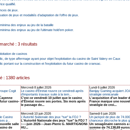
ice qualifié.
nces de jeux.
isation de jeux et modalités d’adaptation de l’offre de jeux.
minima des enjeux au jeu de la bataille
minima des enjeux au jeu de l’ultimate hold’em poker.
marché : 3 résultats
loitation de casinos
ic, de type affermage ayant pour objet l'exploitation du casino de Saint Valery en Caux
c portant sur la construction et l'exploitation du futur casino de cransac.
é : 1380 articles
Mercredi 8 juillet 2026
Lundi 6 juillet 2026
groupe Cogit
Le casino d'Étretat rouvre ce vendredi après
Banijay Gaming acquiert JOA
..
d'importants travaux suite à la tem...
stratégie omnicanale
 Cayenne
C'est ce vendredi 10 juillet que le casino
L'acquisition d'un leader 
 futur casino-
d'Étretat rouvre ses portes. Six mois après
France marque une nouvell
le passage de...
stratégie de croi...
Mercredi 10 juin 2026
Samedi 6 juin 2026
le Casino
L'Autorité Nationale des jeux "tue" la FDJ ?
Un jackpot de plus de 74.000
ses p...
L'Autorité Nationale des jeux "tue" la FDJ ?
chanceux décroche le plus gr
ouvelle salle
:----juin 2026---Jean-Pierre G. MARTIGNONI-
Un sexagénaire cannois a 
asino de
HU...
somme de 74.138,69 euros c