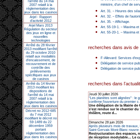
l’arrêté du 14 mai
ministre, d’un chef de serv
2007 relatif à la
réglementation des
Art. 31. − Heures des séa
jeux dans les casinos
Art. 32. − Effets de l’autor
Arjel - Rapport
d'activité 2012
Art. 35. − Affichage.
Arjel Mars 2013
Art. 55-19-1. − Maxima et 
Régulation du secteur
Art. 55-20-1. – Maxima et 
des jeux en ligne et
nouvelles
technologies
Arrêté du 28 février
recherches dans avis de 
2013 modifiant l'arrêté
du 29 octobre 2010
relatif aux modalités
F-Allevard: Services d'exp
d'encaissement, de
Délégation de service publ
recouvrement et de
contrôle des
Délégation de service publi
prélèvements
spécifiques aux jeux
de casinos
recherches dans l'actualit
Arrêté du 14 février
2013 modifiant les
dispositions de
Jeudi 30 juillet 2026
l'arrêté du 14 mai
"Les planètes sont alignées" : le 
2007 relatif à la
confirme l'ouverture du premier c.
réglementation des
Une délégation de la Mairie de
jeux dans les casinos
s'est rendue sur le chantier du
Décret no 2012-685
théâtre, route d...
du 7 mai 2012
modifiant le décret no
59-1489 du 22
Dimanche 28 juin 2026
décembre 1959
Après plusieurs mois de travaux, 
portant
Saint-Gervais Mont-Blanc rouvre 
réglementation des
Restructuration des espaces, n
jeux dans les casinos
de réception modulable… Le c