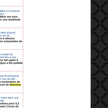
laire a vu passer
t p...
lèbre ses trois
ec une multitude
ient d'ouvrir,
s du dé...
te à rebours
une soixantaine de
e projet de
e lieu à une...
 fait parler à
ligne a été publiée
ent Prud’homme
r son accélé...
a nomination de
oste de
directeur
 entre dans une
enir
prévus pour 5,3
sino Circus de