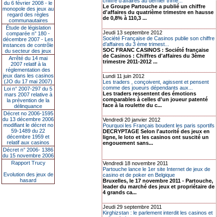
chiffre d'affaires au dernier trime...
du 6 février 2008 - le
Le Groupe Partouche a publié un chiffre
monopole des jeux au
d'affaires du quatrième trimestre en hausse
regard des règles
de 0,8% à 110,3 ...
communautaires
Étude de législation
Jeudi 13 septembre 2012
comparée n° 180 -
Société Française de Casinos publie son chiffre
décembre 2007 - Les
d’affaires du 3 ème trimest...
instances de contrôle
SOC FRANC CASINOS : Société française
du secteur des jeux
de Casinos : Chiffres d'affaires du 3ème
Arrêté du 14 mai
trimestre 2011-2012 ...
2007 relatif à la
réglementation des
jeux dans les casinos
Lundi 11 juin 2012
(JO du 17 mai 2007)
Les traders , conçoivent, agissent et pensent
comme des joueurs dépendants aux...
Loi n° 2007-297 du 5
Les traders ressentent des émotions
mars 2007 relative à
comparables à celles d'un joueur patenté
la prévention de la
face à la roulette du c...
délinquance
Décret no 2006-1595
du 13 décembre 2006
Vendredi 20 janvier 2012
modifiant le décret no
Pourquoi les Français boudent les paris sportifs
59-1489 du 22
DECRYPTAGE Selon l'autorité des jeux en
décembre 1959 et
ligne, le loto et les casinos ont suscité un
relatif aux casinos
engouement sans...
Décret n° 2006- 1386
du 15 novembre 2006
Rapport Trucy
Vendredi 18 novembre 2011
Partouche lance le 1er site Internet de jeux de
Evolution des jeux de
casino et de poker en Belgique
hasard
Bruxelles, le 17 novembre 2011 - Partouche,
leader du marché des jeux et propriétaire de
4 grands ca...
Jeudi 29 septembre 2011
Kirghizstan : le parlement interdit les casinos et