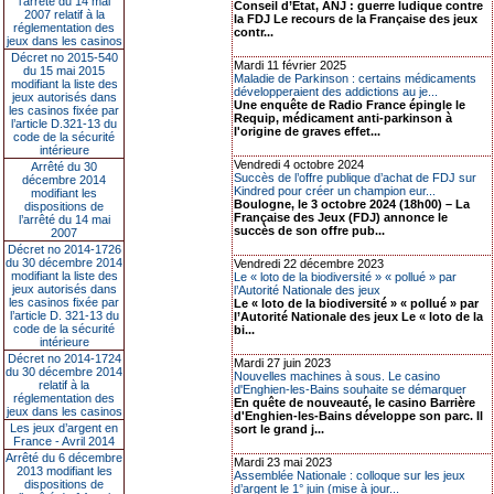
l’arrêté du 14 mai
Conseil d’État, ANJ : guerre ludique contre
2007 relatif à la
la FDJ Le recours de la Française des jeux
réglementation des
contr...
jeux dans les casinos
Décret no 2015-540
Mardi 11 février 2025
du 15 mai 2015
Maladie de Parkinson : certains médicaments
modifiant la liste des
développeraient des addictions au je...
jeux autorisés dans
Une enquête de Radio France épingle le
les casinos fixée par
Requip, médicament anti-parkinson à
l’article D.321-13 du
l'origine de graves effet...
code de la sécurité
intérieure
Vendredi 4 octobre 2024
Arrêté du 30
Succès de l’offre publique d’achat de FDJ sur
décembre 2014
Kindred pour créer un champion eur...
modifiant les
Boulogne, le 3 octobre 2024 (18h00) – La
dispositions de
Française des Jeux (FDJ) annonce le
l’arrêté du 14 mai
succès de son offre pub...
2007
Décret no 2014-1726
du 30 décembre 2014
Vendredi 22 décembre 2023
modifiant la liste des
Le « loto de la biodiversité » « pollué » par
jeux autorisés dans
l’Autorité Nationale des jeux
les casinos fixée par
Le « loto de la biodiversité » « pollué » par
l’article D. 321-13 du
l’Autorité Nationale des jeux Le « loto de la
code de la sécurité
bi...
intérieure
Décret no 2014-1724
Mardi 27 juin 2023
du 30 décembre 2014
Nouvelles machines à sous. Le casino
relatif à la
d'Enghien-les-Bains souhaite se démarquer
réglementation des
En quête de nouveauté, le casino Barrière
jeux dans les casinos
d'Enghien-les-Bains développe son parc. Il
Les jeux d’argent en
sort le grand j...
France - Avril 2014
Arrêté du 6 décembre
Mardi 23 mai 2023
2013 modifiant les
Assemblée Nationale : colloque sur les jeux
dispositions de
d’argent le 1° juin (mise à jour...