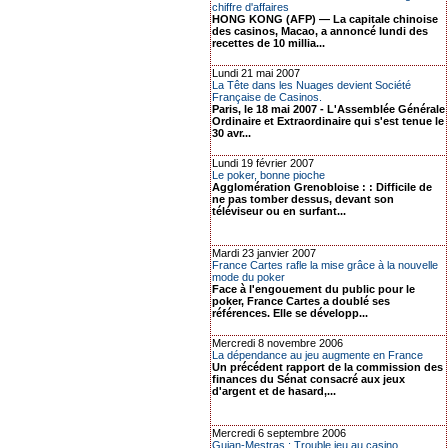
chiffre d'affaires
HONG KONG (AFP) — La capitale chinoise
des casinos, Macao, a annoncé lundi des
recettes de 10 millia...
Lundi 21 mai 2007
La Tête dans les Nuages devient Société
Française de Casinos.
Paris, le 18 mai 2007 - L'Assemblée Générale
Ordinaire et Extraordinaire qui s'est tenue le
30 avr...
Lundi 19 février 2007
Le poker, bonne pioche
Agglomération Grenobloise : : Difficile de
ne pas tomber dessus, devant son
téléviseur ou en surfant...
Mardi 23 janvier 2007
France Cartes rafle la mise grâce à la nouvelle
mode du poker
Face à l'engouement du public pour le
poker, France Cartes a doublé ses
références. Elle se développ...
Mercredi 8 novembre 2006
La dépendance au jeu augmente en France
Un précédent rapport de la commission des
finances du Sénat consacré aux jeux
d'argent et de hasard,...
Mercredi 6 septembre 2006
Gujan-Mestras : Trouble jeu au casino