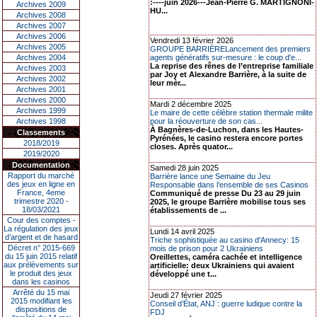
:----juin 2026---Jean-Pierre G. MARTIGNONI-
Archives 2009
HU...
Archives 2008
Archives 2007
Archives 2006
Vendredi 13 février 2026
Archives 2005
GROUPE BARRIÈRELancement des premiers
Archives 2004
agents génératifs sur-mesure : le coup d'e...
La reprise des rênes de l’entreprise familiale
Archives 2003
par Joy et Alexandre Barrière, à la suite de
Archives 2002
leur mèr...
Archives 2001
Archives 2000
Mardi 2 décembre 2025
Archives 1999
Le maire de cette célèbre station thermale milite
Archives 1998
pour la réouverture de son cas...
À Bagnères-de-Luchon, dans les Hautes-
Classements
Pyrénées, le casino restera encore portes
2018/2019
closes. Après quator...
2019/2020
Documentation
Samedi 28 juin 2025
Rapport du marché
Barrière lance une Semaine du Jeu
des jeux en ligne en
Responsable dans l’ensemble de ses Casinos
France, 4eme
Communiqué de presse Du 23 au 29 juin
trimestre 2020 -
2025, le groupe Barrière mobilise tous ses
18/03/2021
établissements de ...
Cour des comptes -
La régulation des jeux
Lundi 14 avril 2025
d’argent et de hasard
Triche sophistiquée au casino d'Annecy: 15
Décret n° 2015-669
mois de prison pour 2 Ukrainiens
du 15 juin 2015 relatif
Oreillettes, caméra cachée et intelligence
aux prélèvements sur
artificielle: deux Ukrainiens qui avaient
le produit des jeux
développé une t...
dans les casinos
Arrêté du 15 mai
Jeudi 27 février 2025
2015 modifiant les
Conseil d’État, ANJ : guerre ludique contre la
dispositions de
FDJ