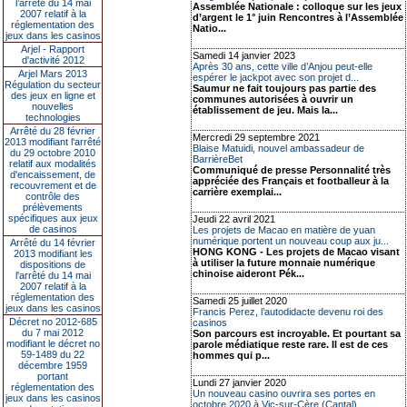
l’arrêté du 14 mai
Assemblée Nationale : colloque sur les jeux
2007 relatif à la
d’argent le 1° juin Rencontres à l’Assemblée
réglementation des
Natio...
jeux dans les casinos
Arjel - Rapport
Samedi 14 janvier 2023
d'activité 2012
Après 30 ans, cette ville d’Anjou peut-elle
Arjel Mars 2013
espérer le jackpot avec son projet d...
Régulation du secteur
Saumur ne fait toujours pas partie des
des jeux en ligne et
communes autorisées à ouvrir un
nouvelles
établissement de jeu. Mais la...
technologies
Arrêté du 28 février
Mercredi 29 septembre 2021
2013 modifiant l'arrêté
Blaise Matuidi, nouvel ambassadeur de
du 29 octobre 2010
BarrièreBet
relatif aux modalités
Communiqué de presse Personnalité très
d'encaissement, de
appréciée des Français et footballeur à la
recouvrement et de
carrière exemplai...
contrôle des
prélèvements
spécifiques aux jeux
Jeudi 22 avril 2021
de casinos
Les projets de Macao en matière de yuan
numérique portent un nouveau coup aux ju...
Arrêté du 14 février
HONG KONG - Les projets de Macao visant
2013 modifiant les
à utiliser la future monnaie numérique
dispositions de
chinoise aideront Pék...
l'arrêté du 14 mai
2007 relatif à la
réglementation des
Samedi 25 juillet 2020
jeux dans les casinos
Francis Perez, l’autodidacte devenu roi des
Décret no 2012-685
casinos
du 7 mai 2012
Son parcours est incroyable. Et pourtant sa
modifiant le décret no
parole médiatique reste rare. Il est de ces
59-1489 du 22
hommes qui p...
décembre 1959
portant
Lundi 27 janvier 2020
réglementation des
Un nouveau casino ouvrira ses portes en
jeux dans les casinos
octobre 2020 à Vic-sur-Cère (Cantal)