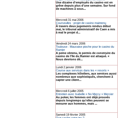
Une dizaine d'employés du casino est en
grève depuis plus d'une semaine. Sur fond
de machines à sous...
Mercredi 31 mai 2006
Courseulles : projet de casino maintenu
À travers deux jugements rendus début
mai, le tribunal administratif de Caen a mis
à mal le projet d...
Vendredi 24 mars 2006
Toulouse : Mauvaise pioche pour le casino du
Ramier
A peine obtenu, le permis de construire du
casino de l'Ile du Ramier est attaqué. «
Nous devrions dé...
Lundi 2 janvier 2006
Course aux services dans les « resorts »
Les complexes hôteliers, aux services aussi
nombreux que sophistiqués, cherchent à
capter une client...
Mercredi 6 juillet 2005
Entretien avec Isabelle « No Mercy » Mercier
Au poker, les femmes ont déjà prouvés
depuis longtemps qu'elles peuvent se
mesurer aux hommes, mais ...
Samedi 19 février 2005
Que cache votre jeu ?