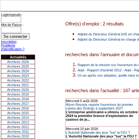
Login/speudo :
Offre(s) d'emploi : 2 résultats
Mot de Passe :
Adjoint du Directeur Général (h/f) en char
Adjoint du Directeur Général en charge de
Inscription
Problème
d'identification ?
recherches dans l'annuaire et docume
Actualités
Archives 2026
Rapport de la mission sur l’ouverture du
Archives 2025
Arjel - Rapport d'activité 2012 - Arjel - R
Archives 2024
Un an après son adoption, quelle mise e
Archives 2023
Archives 2022
Archives 2021
Archives 2020
recherches dans l'actualité : 167 arti
Archives 2019
Archives 2018
Mercredi 5 août 2026
Archives 2017
Wynn Resorts reporte l’ouverture du premier
Archives 2016
casino des Émirats à septembre 2027
L’entreprise américaine a obtenu en octobre
Archives 2015
2024 la première licence d’exploitation de
Archives 2014
casinos de je...
Archives 2013
Archives 2012
Mercredi 10 juin 2026
Archives 2011
L'Autorité Nationale des jeux "tue" la FDJ ?
Archives 2010
L'Autorité Nationale des jeux "tue" la FDJ ?