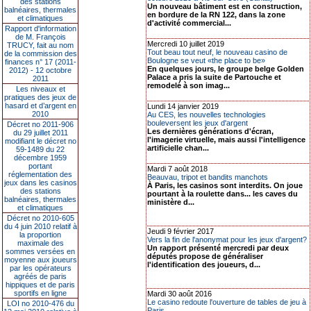
des stations
Un nouveau bâtiment est en construction,
balnéaires, thermales
en bordure de la RN 122, dans la zone
et climatiques
d'activité commercial...
Rapport d'information
de M. François
Mercredi 10 juillet 2019
TRUCY, fait au nom
Tout beau tout neuf, le nouveau casino de
de la commission des
Boulogne se veut «the place to be»
finances n° 17 (2011-
En quelques jours, le groupe belge Golden
2012) - 12 octobre
Palace a pris la suite de Partouche et
2011
remodelé à son imag...
Les niveaux et
pratiques des jeux de
hasard et d’argent en
Lundi 14 janvier 2019
2010
Au CES, les nouvelles technologies
bouleversent les jeux d'argent
Décret no 2011-906
Les dernières générations d'écran,
du 29 juillet 2011
l'imagerie virtuelle, mais aussi l'intelligence
modifiant le décret no
artificielle chan...
59-1489 du 22
décembre 1959
portant
Mardi 7 août 2018
réglementation des
Beauvau, tripot et bandits manchots
jeux dans les casinos
À Paris, les casinos sont interdits. On joue
des stations
pourtant à la roulette dans... les caves du
balnéaires, thermales
ministère d...
et climatiques
Décret no 2010-605
du 4 juin 2010 relatif à
Jeudi 9 février 2017
la proportion
Vers la fin de l'anonymat pour les jeux d'argent?
maximale des
Un rapport présenté mercredi par deux
sommes versées en
députés propose de généraliser
moyenne aux joueurs
l'identification des joueurs, d...
par les opérateurs
agréés de paris
hippiques et de paris
sportifs en ligne
Mardi 30 août 2016
Le casino redoute l'ouverture de tables de jeu à
LOI no 2010-476 du
Paris