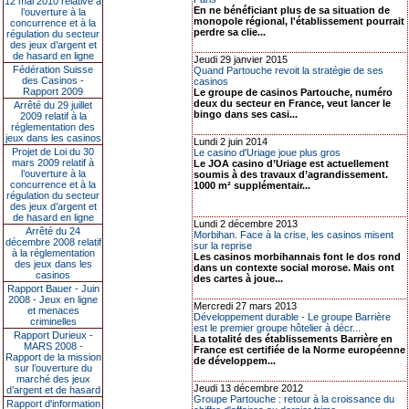
12 mai 2010 relative à
En ne bénéficiant plus de sa situation de
l’ouverture à la
monopole régional, l'établissement pourrait
concurrence et à la
perdre sa clie...
régulation du secteur
des jeux d’argent et
de hasard en ligne
Jeudi 29 janvier 2015
Fédération Suisse
Quand Partouche revoit la stratégie de ses
des Casinos -
casinos
Rapport 2009
Le groupe de casinos Partouche, numéro
deux du secteur en France, veut lancer le
Arrêté du 29 juillet
bingo dans ses casi...
2009 relatif à la
réglementation des
jeux dans les casinos
Lundi 2 juin 2014
Projet de Loi du 30
Le casino d'Uriage joue plus gros
mars 2009 relatif à
Le JOA casino d’Uriage est actuellement
l’ouverture à la
soumis à des travaux d’agrandissement.
concurrence et à la
1000 m² supplémentair...
régulation du secteur
des jeux d’argent et
de hasard en ligne
Lundi 2 décembre 2013
Arrêté du 24
Morbihan. Face à la crise, les casinos misent
décembre 2008 relatif
sur la reprise
à la réglementation
Les casinos morbihannais font le dos rond
des jeux dans les
dans un contexte social morose. Mais ont
casinos
des cartes à joue...
Rapport Bauer - Juin
2008 - Jeux en ligne
Mercredi 27 mars 2013
et menaces
Développement durable - Le groupe Barrière
criminelles
est le premier groupe hôtelier à décr...
Rapport Durieux -
La totalité des établissements Barrière en
MARS 2008 -
France est certifiée de la Norme européenne
Rapport de la mission
de développem...
sur l’ouverture du
marché des jeux
Jeudi 13 décembre 2012
d’argent et de hasard
Groupe Partouche : retour à la croissance du
Rapport d'information