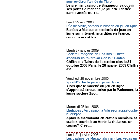
pour célébrer l'année du Tigre
Le premier casino de Singapour va ouvrir
ses portes dimanche, le jour de l'entrée
dans l'année du Ti...
Lundi 25 mai 2009
L'île de Malte, paradis européen du jeu en ligne
Basées à Malte, des sociétés de jeux en
ligne sur Internet, interdites en France,
concurrencent les ...
Mardi 27 janvier 2009
Société Française de Casinos : Chiffre
d'affaires de l'exercice clos le 31 octob...
Chiffre d'affaires de l'exercice clos le 31
octobre 2008 Paris, le 26 janvier 2009 Chiffre
d'a...
Vendredi 28 novembre 2008
SportNCo fait le pari du jeu en ligne
Alors que le marché du jeu en ligne
s'apprête à être autorisé par le Parlement, la
jeune société Spo...
Mercredi 25 juin 2008
Martigues : Au casino, la Ville peut aussi toucher
le jackpot
Après le classement en station balnéaire et
station touristique Après la thalasso, un
casino? C'est...
Lundi 21 janvier 2008
Les casinos de Macao talonnent Las Vegas en