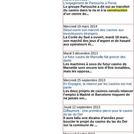
L'engagement de Partouche à Pornic
Le groupe Partouche a dit oui au transfert
du casino dans la ria et à la
construction
d'un centre de...
Mercredi 19 mars 2014
Séoul ouvre son marché des casinos aux
investisseurs étrangers
La Corée du Sud a ouvert, mardi 18 mars,
son marché des jeux d'argent et de hasard
aux opérateurs ét...
Mardi 3 décembre 2013
Le futur casino de Marseille fait grincer des
dents
Les machines à sous du futur casino de
Marseille sont encore loin d'être installées,
mais les opposa...
Mercredi 25 septembre 2013
En Espagne, la relance par les casinos est mal
partie
Les deux projets de casinos censés relancer
l'emploi à Madrid et Barcelone risquent de
ne jamais voi...
Jeudi 12 septembre 2013
Giffaumont : Une première pierre pour le casino
du lac du Der
Il aura fallu une dizaine d’années pour
boucler le projet du casino du lac du Der
sur la commune de ...