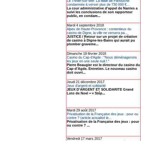
La Trinité-sur-Mer. La filiale de Partouche
condamnée à verser plus de 730 000 €...
La cour administrative d’appel de Nantes a
suivi les conclusions de son rapporteur
public, en condam...
Mardi 4 septembre 2018
Alpes de Haute-Provence : contentieux du
casino de Digne, la ville ne versera pa...
JUSTICE / Retour sur un projet de création
de casino à Digne-les-Bains qui aurait pu
plomber graveme...
Dimanche 18 février 2018
Casino du Cap d'Agde : "Nous déménagerons
les jeux en une seule nuit ! "
Pierre Beaugier est le directeur du casino du
Cap-d'Agde. Entretien. Le nouveau casino
doit ouvri...
Jeudi 21 décembre 2017
Jeux d'argent et solidarité
JEUX D'ARGENT ET SOLIDARITE Grand
Loto de Noel = « Stép...
Mardi 29 août 2017
Privatisation de la Française des jeux : pour ou
contre ? (article actualisé le...
Privatisation de la Française des jeux : pour
ou contre ? ...
Vendredi 17 mars 2017