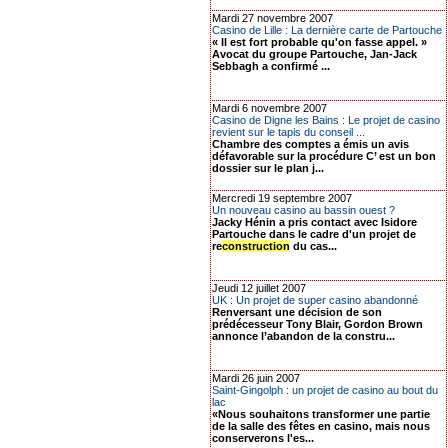
Mardi 27 novembre 2007
Casino de Lille : La dernière carte de Partouche
« Il est fort probable qu'on fasse appel. »
Avocat du groupe Partouche, Jan-Jack
Sebbagh a confirmé ...
Mardi 6 novembre 2007
Casino de Digne les Bains : Le projet de casino
revient sur le tapis du conseil ...
Chambre des comptes a émis un avis
défavorable sur la procédure C’ est un bon
dossier sur le plan j...
Mercredi 19 septembre 2007
Un nouveau casino au bassin ouest ?
Jacky Hénin a pris contact avec Isidore
Partouche dans le cadre d'un projet de
re
construction
du cas...
Jeudi 12 juillet 2007
UK : Un projet de super casino abandonné
Renversant une décision de son
prédécesseur Tony Blair, Gordon Brown
annonce l’abandon de la constru...
Mardi 26 juin 2007
Saint-Gingolph : un projet de casino au bout du
lac
«Nous souhaitons transformer une partie
de la salle des fêtes en casino, mais nous
conserverons l'es...