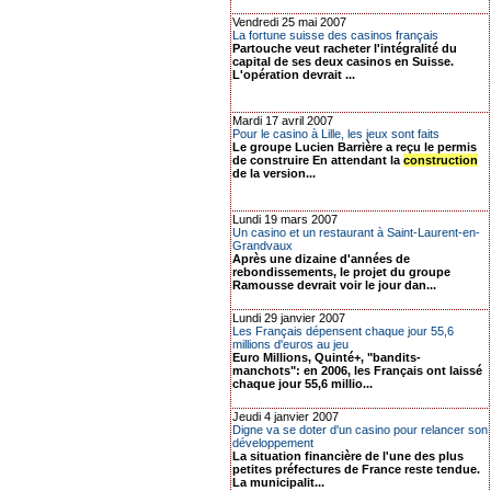
Vendredi 25 mai 2007
La fortune suisse des casinos français
Partouche veut racheter l'intégralité du
capital de ses deux casinos en Suisse.
L'opération devrait ...
Mardi 17 avril 2007
Pour le casino à Lille, les jeux sont faits
Le groupe Lucien Barrière a reçu le permis
de construire En attendant la
construction
de la version...
Lundi 19 mars 2007
Un casino et un restaurant à Saint-Laurent-en-
Grandvaux
Après une dizaine d'années de
rebondissements, le projet du groupe
Ramousse devrait voir le jour dan...
Lundi 29 janvier 2007
Les Français dépensent chaque jour 55,6
millions d'euros au jeu
Euro Millions, Quinté+, "bandits-
manchots": en 2006, les Français ont laissé
chaque jour 55,6 millio...
Jeudi 4 janvier 2007
Digne va se doter d'un casino pour relancer son
développement
La situation financière de l'une des plus
petites préfectures de France reste tendue.
La municipalit...