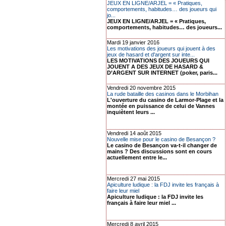
JEUX EN LIGNE/ARJEL = « Pratiques,
comportements, habitudes… des joueurs qui
jo...
JEUX EN LIGNE/ARJEL = « Pratiques,
comportements, habitudes… des joueurs...
Mardi 19 janvier 2016
Les motivations des joueurs qui jouent à des
jeux de hasard et d'argent sur inte...
LES MOTIVATIONS DES JOUEURS QUI
JOUENT A DES JEUX DE HASARD &
D’ARGENT SUR INTERNET (poker, paris...
Vendredi 20 novembre 2015
La rude bataille des casinos dans le Morbihan
L'ouverture du casino de Larmor-Plage et la
montée en puissance de celui de Vannes
inquiètent leurs ...
Vendredi 14 août 2015
Nouvelle mise pour le casino de Besançon ?
Le casino de Besançon va-t-il changer de
mains ? Des discussions sont en cours
actuellement entre le...
Mercredi 27 mai 2015
Apiculture ludique : la FDJ invite les français à
faire leur miel
Apiculture ludique : la FDJ invite les
français à faire leur miel ...
Mercredi 8 avril 2015