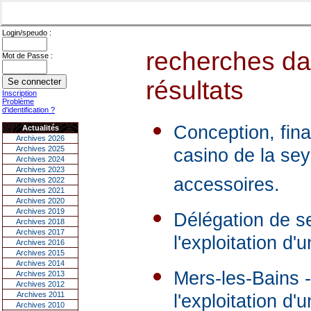
Login/speudo :
recherches da
Mot de Passe :
résultats
Inscription
Problème
d'identification ?
Conception, fina
Actualités
Archives 2026
Archives 2025
casino de la sey
Archives 2024
Archives 2023
accessoires.
Archives 2022
Archives 2021
Archives 2020
Archives 2019
Délégation de se
Archives 2018
Archives 2017
l'exploitation d
Archives 2016
Archives 2015
Archives 2014
Mers-les-Bains 
Archives 2013
Archives 2012
Archives 2011
l'exploitation d'
Archives 2010