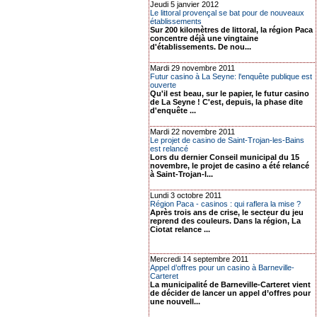
Jeudi 5 janvier 2012
Le littoral provençal se bat pour de nouveaux
établissements
Sur 200 kilomètres de littoral, la région Paca
concentre déjà une vingtaine
d'établissements. De nou...
Mardi 29 novembre 2011
Futur casino à La Seyne: l'enquête publique est
ouverte
Qu'il est beau, sur le papier, le futur casino
de La Seyne ! C'est, depuis, la phase dite
d'enquête ...
Mardi 22 novembre 2011
Le projet de casino de Saint-Trojan-les-Bains
est relancé
Lors du dernier Conseil municipal du 15
novembre, le projet de casino a été relancé
à Saint-Trojan-l...
Lundi 3 octobre 2011
Région Paca - casinos : qui raflera la mise ?
Après trois ans de crise, le secteur du jeu
reprend des couleurs. Dans la région, La
Ciotat relance ...
Mercredi 14 septembre 2011
Appel d’offres pour un casino à Barneville-
Carteret
La municipalité de Barneville-Carteret vient
de décider de lancer un appel d’offres pour
une nouvell...