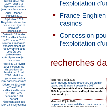
l’arrêté du 14 mai
l'exploitation d
2007 relatif à la
réglementation des
jeux dans les casinos
Arjel - Rapport
France-Enghien-l
d'activité 2012
Arjel Mars 2013
casinos
Régulation du secteur
des jeux en ligne et
nouvelles
technologies
Concession pou
Arrêté du 28 février
2013 modifiant l'arrêté
du 29 octobre 2010
l'exploitation d
relatif aux modalités
d'encaissement, de
recouvrement et de
contrôle des
prélèvements
spécifiques aux jeux
recherches dans
de casinos
Arrêté du 14 février
2013 modifiant les
dispositions de
l'arrêté du 14 mai
2007 relatif à la
réglementation des
Mercredi 5 août 2026
jeux dans les casinos
Wynn Resorts reporte l’ouverture du premier
Décret no 2012-685
casino des Émirats à septembre 2027
du 7 mai 2012
L’entreprise américaine a obtenu en octobre
modifiant le décret no
2024 la première licence d’exploitation de
59-1489 du 22
casinos de je...
décembre 1959
portant
Mercredi 17 juin 2026
réglementation des
Le plus ancien casino d’Alsace au fil du temps
jeux dans les casinos