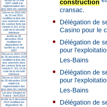
et
construction
l’arrêté du 14 mai
2007 relatif à la
réglementation des
cransac.
jeux dans les casinos
Décret no 2015-540
du 15 mai 2015
modifiant la liste des
Délégation de se
jeux autorisés dans
les casinos fixée par
l’article D.321-13 du
Casino pour le c
code de la sécurité
intérieure
Arrêté du 30
décembre 2014
Délégation de s
modifiant les
dispositions de
l’arrêté du 14 mai
pour l'exploitat
2007
Décret no 2014-1726
du 30 décembre 2014
Les-Bains
modifiant la liste des
jeux autorisés dans
les casinos fixée par
l’article D. 321-13 du
Délégation de s
code de la sécurité
intérieure
Décret no 2014-1724
pour l'exploitat
du 30 décembre 2014
relatif à la
réglementation des
Les-Bains
jeux dans les casinos
Les jeux d’argent en
France - Avril 2014
Arrêté du 6 décembre
Délégation de se
2013 modifiant les
dispositions de