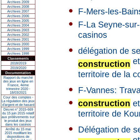
Archives 2009
Archives 2008
F-Mers-les-Bains
Archives 2007
Archives 2006
Archives 2005
F-La Seyne-sur
Archives 2004
Archives 2003
casinos
Archives 2002
Archives 2001
Archives 2000
délégation de se
Archives 1999
Archives 1998
Classements
et
construction
2018/2019
2019/2020
territoire de la
Documentation
Rapport du marché
des jeux en ligne en
France, 4eme
F-Vannes: Trav
trimestre 2020 -
18/03/2021
Cour des comptes -
construction
et
La régulation des jeux
d’argent et de hasard
Décret n° 2015-669
territoire de Ko
du 15 juin 2015 relatif
aux prélèvements sur
le produit des jeux
dans les casinos
Délégation de se
Arrêté du 15 mai
2015 modifiant les
dispositions de