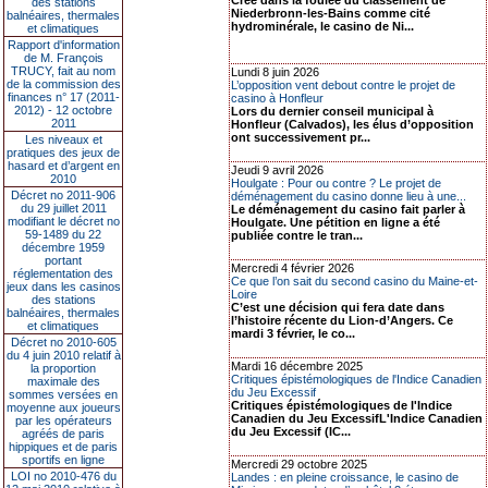
Créé dans la foulée du classement de
des stations
Niederbronn-les-Bains comme cité
balnéaires, thermales
hydrominérale, le casino de Ni...
et climatiques
Rapport d'information
de M. François
TRUCY, fait au nom
Lundi 8 juin 2026
de la commission des
L’opposition vent debout contre le projet de
finances n° 17 (2011-
casino à Honfleur
2012) - 12 octobre
Lors du dernier conseil municipal à
2011
Honfleur (Calvados), les élus d’opposition
ont successivement pr...
Les niveaux et
pratiques des jeux de
hasard et d’argent en
Jeudi 9 avril 2026
2010
Houlgate : Pour ou contre ? Le projet de
Décret no 2011-906
déménagement du casino donne lieu à une...
du 29 juillet 2011
Le déménagement du casino fait parler à
modifiant le décret no
Houlgate. Une pétition en ligne a été
59-1489 du 22
publiée contre le tran...
décembre 1959
portant
Mercredi 4 février 2026
réglementation des
Ce que l’on sait du second casino du Maine-et-
jeux dans les casinos
Loire
des stations
C’est une décision qui fera date dans
balnéaires, thermales
l’histoire récente du Lion-d’Angers. Ce
et climatiques
mardi 3 février, le co...
Décret no 2010-605
du 4 juin 2010 relatif à
Mardi 16 décembre 2025
la proportion
Critiques épistémologiques de l'Indice Canadien
maximale des
du Jeu Excessif
sommes versées en
Critiques épistémologiques de l'Indice
moyenne aux joueurs
Canadien du Jeu ExcessifL'Indice Canadien
par les opérateurs
du Jeu Excessif (IC...
agréés de paris
hippiques et de paris
sportifs en ligne
Mercredi 29 octobre 2025
LOI no 2010-476 du
Landes : en pleine croissance, le casino de