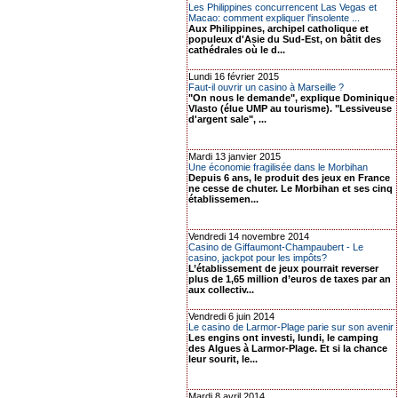
Les Philippines concurrencent Las Vegas et
Macao: comment expliquer l'insolente ...
Aux Philippines, archipel catholique et
populeux d'Asie du Sud-Est, on bâtit des
cathédrales où le d...
Lundi 16 février 2015
Faut-il ouvrir un casino à Marseille ?
"On nous le demande", explique Dominique
Vlasto (élue UMP au tourisme). "Lessiveuse
d'argent sale", ...
Mardi 13 janvier 2015
Une économie fragilisée dans le Morbihan
Depuis 6 ans, le produit des jeux en France
ne cesse de chuter. Le Morbihan et ses cinq
établissemen...
Vendredi 14 novembre 2014
Casino de Giffaumont-Champaubert - Le
casino, jackpot pour les impôts?
L’établissement de jeux pourrait reverser
plus de 1,65 million d’euros de taxes par an
aux collectiv...
Vendredi 6 juin 2014
Le casino de Larmor-Plage parie sur son avenir
Les engins ont investi, lundi, le camping
des Algues à Larmor-Plage. Et si la chance
leur sourit, le...
Mardi 8 avril 2014