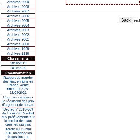
Archives 2009
Archives 2008
Archives 2007
Archives 2006
rec
Archives 2005
Archives 2004
Archives 2003
Archives 2002
Archives 2001
Archives 2000
Archives 1999
Archives 1998
Classements
2018/2019
2019/2020
Documentation
Rapport du marché
des jeux en ligne en
France, 4eme
trimestre 2020 -
18/03/2021
Cour des comptes -
La régulation des jeux
d’argent et de hasard
Décret n° 2015-669
du 15 juin 2015 relatif
aux prélèvements sur
le produit des jeux
dans les casinos
Arrêté du 15 mai
2015 modifiant les
dispositions de