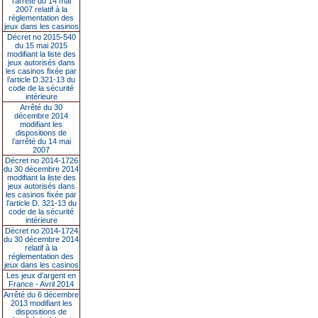
l’arrêté du 14 mai
2007 relatif à la
réglementation des
jeux dans les casinos
Décret no 2015-540
du 15 mai 2015
modifiant la liste des
jeux autorisés dans
les casinos fixée par
l’article D.321-13 du
code de la sécurité
intérieure
Arrêté du 30
décembre 2014
modifiant les
dispositions de
l’arrêté du 14 mai
2007
Décret no 2014-1726
du 30 décembre 2014
modifiant la liste des
jeux autorisés dans
les casinos fixée par
l’article D. 321-13 du
code de la sécurité
intérieure
Décret no 2014-1724
du 30 décembre 2014
relatif à la
réglementation des
jeux dans les casinos
Les jeux d’argent en
France - Avril 2014
Arrêté du 6 décembre
2013 modifiant les
dispositions de