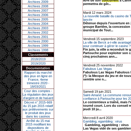
80% de son
concurrent
à Canne
Archives 2009
permettra de gér...
Archives 2008
Archives 2007
Mardi 12 mars 2024
Archives 2006
La nouvelle bataille du casino de 
Archives 2005
lancée
Détenue depuis l’ouverture en 
Archives 2004
groupe Barrière, la concession
Archives 2003
municipal de Toul...
Archives 2002
Archives 2001
Vendredi 15 septembre 2023
Archives 2000
La ville de Berck a-t-elle avantag
Archives 1999
pour continuer à gérer le casino ?
Fin juin, la ville a reconduit le
Archives 1998
Partouche pour exploiter son c
Classements
cinq prochaines ann...
2018/2019
2019/2020
Vendredi 25 novembre 2022
Documentation
Fabulous Las Vegas
Fabulous Las Vegas Fabulous 
Rapport du marché
(*): la Mecque du jeu et de tous
des jeux en ligne en
semble une n...
France, 4eme
trimestre 2020 -
18/03/2021
Cour des comptes -
Samedi 19 juin 2021
La régulation des jeux
Saint-Amand: La commune renouv
d’argent et de hasard
confiance à Partouche pour les 20
Le contentieux a traîné, mais l
Décret n° 2015-669
tourné court. Lors du conseil 
du 15 juin 2015 relatif
jeudi 10 ju...
aux prélèvements sur
le produit des jeux
dans les casinos
Mercredi 8 avril 2020
Arrêté du 15 mai
Gambling, egambling : virus
2015 modifiant les
Gambling, egambling : virus 
dispositions de
Las Vegas vidé de ses gamblers.