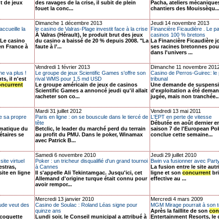
t de jeux
des ravages de la crise, il subit de plein
Pacha, ateliers mécaniqu
fouet la conc...
chantiers des Mouissèqu..
Dimanche 1 décembre 2013
Jeudi 14 novembre 2013
ccueille la
le casino de Valras-Plage investit face à la crise
Financière Ficaudière . Le pa
À Valras (Hérault), le produit brut des jeux
casinos 100 % bretons
 Le casino
du casino a baissé de 20 % depuis 2008. "La
La Financière Ficaudière 
 en France à
faute à l’...
ses racines bretonnes pou
dans l'univers ...
Vendredi 1 février 2013
Dimanche 11 novembre 201
ne va plus !
Le groupe de jeux Scientific Games s'offre son
Casino de Perros-Guirec: le 
s, il n'est
rival WMS pour 1,5 md USD
tribunal
oncurrent
Le groupe américain de jeux de casinos
Une demande de suspensi
Scientific Games a annoncé jeudi qu'il allait
d'exploitation a été deman
racheter son co...
jugée, mais non tranchée..
Mardi 31 juillet 2012
Vendredi 13 mai 2011
te sa propre
Paris en ligne : on se bouscule dans le tiercé de
L'EPT en perte de vitesse
tête
Débutée en août dernier en
matique du
Betclic, le leader du marché perd du terrain
saison 7 de l'European Pok
étaires se
au profit du PMU. Dans le poker, Winamax
conclue cette semaine...
avec Patrick B...
Samedi 6 novembre 2010
Jeudi 29 juillet 2010
ite virtuel
Poker : un tricheur disqualifié d'un grand tournoi
Bwin va fusionner avec Par
estras,
à Cannes
La fusion entre le site aut
ite en ligne
Il s'appelle Ali Tekintamgac. Jusqu'ici, cet
ligne et son
concurrent
bri
Allemand d'origine turque était connu pour
effective au ...
avoir rempor...
Mercredi 13 janvier 2010
Mercredi 4 mars 2009
ude veut des
Casino de Soulac : Roland Léas signe pour
MGM Mirage pourrait à son to
quinze ans
Après la faillite de son
con
a coquette
Lundi soir, le Conseil municipal a attribué à
Entertainment Resorts, le