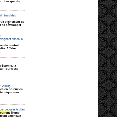
es… Les grands
.
ri réussi des
joue pleinement de
r se développer
2
plaignant absent au
on du contrat
dée. Affaire
.
 Estonie, la
er Tour s'est
tyGaming
richien de jeux en
tannique sera
ur déposer le bilan
current
Trump
 géant américain