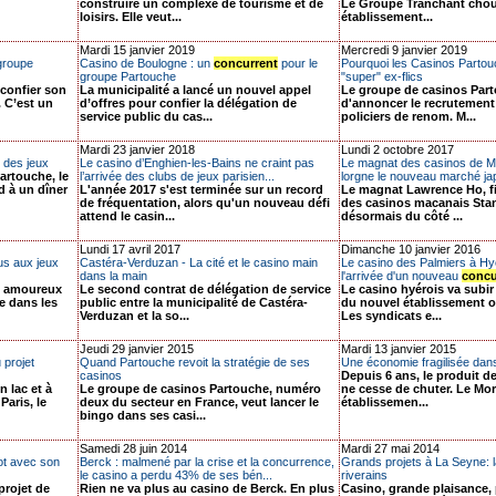
construire un complexe de tourisme et de
Le Groupe Tranchant chou
loisirs. Elle veut...
établissement...
Mardi 15 janvier 2019
Mercredi 9 janvier 2019
groupe
Casino de Boulogne : un
concurrent
pour le
Pourquoi les Casinos Partou
groupe Partouche
"super" ex-flics
 confier son
La municipalité a lancé un nouvel appel
Le groupe de casinos Part
 C’est un
d’offres pour confier la délégation de
d'annoncer le recrutement
service public du cas...
policiers de renom. M...
Mardi 23 janvier 2018
Lundi 2 octobre 2017
 des jeux
Le casino d’Enghien-les-Bains ne craint pas
Le magnat des casinos de 
artouche, le
l’arrivée des clubs de jeux parisien...
lorgne le nouveau marché ja
d à un dîner
L'année 2017 s'est terminée sur un record
Le magnat Lawrence Ho, fi
de fréquentation, alors qu'un nouveau défi
des casinos macanais Stan
attend le casin...
désormais du côté ...
Lundi 17 avril 2017
Dimanche 10 janvier 2016
us aux jeux
Castéra-Verduzan - La cité et le casino main
Le casino des Palmiers à Hy
dans la main
l'arrivée d'un nouveau
concu
é amoureux
Le second contrat de délégation de service
Le casino hyérois va subir
e dans les
public entre la municipalité de Castéra-
du nouvel établissement o
Verduzan et la so...
Les syndicats e...
Jeudi 29 janvier 2015
Mardi 13 janvier 2015
 projet
Quand Partouche revoit la stratégie de ses
Une économie fragilisée dan
casinos
Depuis 6 ans, le produit d
 lac et à
Le groupe de casinos Partouche, numéro
ne cesse de chuter. Le Mor
aris, le
deux du secteur en France, veut lancer le
établissemen...
bingo dans ses casi...
Samedi 28 juin 2014
Mardi 27 mai 2014
ot avec son
Berck : malmené par la crise et la concurrence,
Grands projets à La Seyne: la
le casino a perdu 43% de ses bén...
riverains
projet de
Rien ne va plus au casino de Berck. En plus
Casino, grande plaisance, 