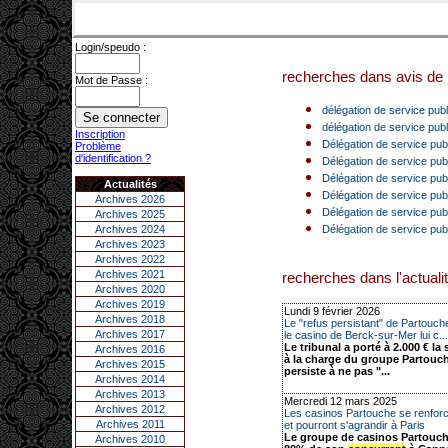
Login/speudo :
recherches dans avis de 
Mot de Passe :
délégation de service publi
délégation de service publ
Inscription
Délégation de service publ
Problème
d'identification ?
Délégation de service publi
Délégation de service publ
Actualités
Délégation de service pub
Archives 2026
Délégation de service pub
Archives 2025
Archives 2024
Délégation de service pub
Archives 2023
Archives 2022
Archives 2021
recherches dans l'actualit
Archives 2020
Archives 2019
Lundi 9 février 2026
Archives 2018
Le "refus persistant" de Partouche
Archives 2017
le casino de Berck-sur-Mer lui c...
Le tribunal a porté à 2.000 € l
Archives 2016
à la charge du groupe Partouche
Archives 2015
persiste à ne pas "...
Archives 2014
Archives 2013
Mercredi 12 mars 2025
Archives 2012
Les casinos Partouche se renfor
Archives 2011
et pourront s'agrandir à Paris
Le groupe de casinos Partouch
Archives 2010