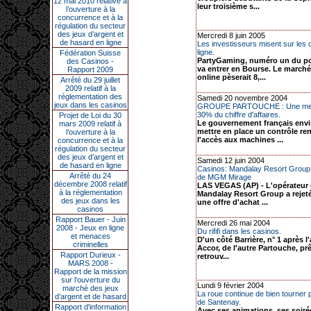
12 mai 2010 relative à
leur troisième s...
l’ouverture à la
concurrence et à la
régulation du secteur
des jeux d’argent et
Mercredi 8 juin 2005
de hasard en ligne
Les investisseurs misent sur les 
ligne.
Fédération Suisse
PartyGaming, numéro un du pok
des Casinos -
va entrer en Bourse. Le marché
Rapport 2009
online pèserait 8,...
Arrêté du 29 juillet
2009 relatif à la
réglementation des
Samedi 20 novembre 2004
jeux dans les casinos
GROUPE PARTOUCHE : Une men
30% du chiffre d'affaires.
Projet de Loi du 30
Le gouvernement français env
mars 2009 relatif à
mettre en place un contrôle re
l’ouverture à la
l'accès aux machines ...
concurrence et à la
régulation du secteur
des jeux d’argent et
Samedi 12 juin 2004
de hasard en ligne
Casinos: Mandalay Resort Group re
Arrêté du 24
de MGM Mirage
décembre 2008 relatif
LAS VEGAS (AP) - L'opérateur 
à la réglementation
Mandalay Resort Group a rejet
des jeux dans les
une offre d'achat ...
casinos
Rapport Bauer - Juin
Mercredi 26 mai 2004
2008 - Jeux en ligne
Du rififi dans les casinos.
et menaces
D'un côté Barrière, n° 1 après l
criminelles
Accor, de l'autre Partouche, pr
Rapport Durieux -
retrouv...
MARS 2008 -
Rapport de la mission
sur l’ouverture du
Lundi 9 février 2004
marché des jeux
La roue continue de bien tourner 
d’argent et de hasard
de Santenay.
Rapport d'information
Avec ses animations, ses soiré