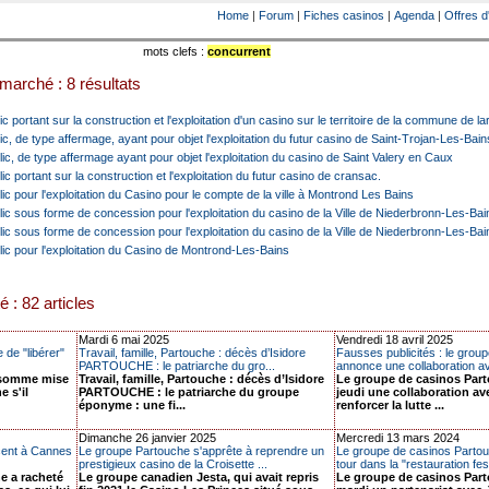
Home
|
Forum
|
Fiches casinos
|
Agenda
|
Offres d
mots clefs :
concurrent
marché : 8 résultats
c portant sur la construction et l'exploitation d'un casino sur le territoire de la commune de l
ic, de type affermage, ayant pour objet l'exploitation du futur casino de Saint-Trojan-Les-Bain
ic, de type affermage ayant pour objet l'exploitation du casino de Saint Valery en Caux
c portant sur la construction et l'exploitation du futur casino de cransac.
ic pour l'exploitation du Casino pour le compte de la ville à Montrond Les Bains
lic sous forme de concession pour l'exploitation du casino de la Ville de Niederbronn-Les-Bai
lic sous forme de concession pour l'exploitation du casino de la Ville de Niederbronn-Les-Bai
lic pour l'exploitation du Casino de Montrond-Les-Bains
é : 82 articles
Mardi 6 mai 2025
Vendredi 18 avril 2025
 de "libérer"
Travail, famille, Partouche : décès d’Isidore
Fausses publicités : le grou
PARTOUCHE : le patriarche du gro...
annonce une collaboration a
a somme mise
Travail, famille, Partouche : décès d’Isidore
Le groupe de casinos Par
 s'il
PARTOUCHE : le patriarche du groupe
jeudi une collaboration a
éponyme : une fi...
renforcer la lutte ...
Dimanche 26 janvier 2025
Mercredi 13 mars 2024
cent à Cannes
Le groupe Partouche s'apprête à reprendre un
Le groupe de casinos Partouc
prestigieux casino de la Croisette ...
tour dans la "restauration fest
e a racheté
Le groupe canadien Jesta, qui avait repris
Le groupe de casinos Par