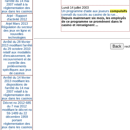
l’arrêté du 14 mai
2007 relatif à la
Lundi 14 juillet 2003
réglementation des
Un programme d'aide aux joueurs
compulsifs
jeux dans les casinos
connaît du succès au casino de la rue...
Arjel - Rapport
Depuis maintenant six mois, les employés
d'activité 2012
de ce programme se promènent dans le
Arjel Mars 2013
casino et renseignent ...
Régulation du secteur
des jeux en ligne et
nouvelles
technologies
Arrêté du 28 février
2013 modifiant l'arrêté
rec
du 29 octobre 2010
relatif aux modalités
d'encaissement, de
recouvrement et de
contrôle des
prélèvements
spécifiques aux jeux
de casinos
Arrêté du 14 février
2013 modifiant les
dispositions de
l'arrêté du 14 mai
2007 relatif à la
réglementation des
jeux dans les casinos
Décret no 2012-685
du 7 mai 2012
modifiant le décret no
59-1489 du 22
décembre 1959
portant
réglementation des
jeux dans les casinos