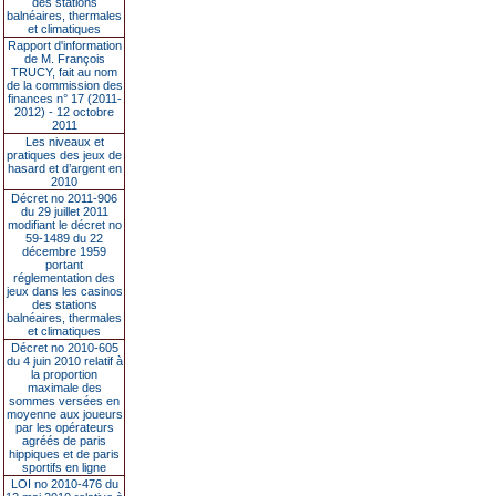
des stations
balnéaires, thermales
et climatiques
Rapport d'information
de M. François
TRUCY, fait au nom
de la commission des
finances n° 17 (2011-
2012) - 12 octobre
2011
Les niveaux et
pratiques des jeux de
hasard et d’argent en
2010
Décret no 2011-906
du 29 juillet 2011
modifiant le décret no
59-1489 du 22
décembre 1959
portant
réglementation des
jeux dans les casinos
des stations
balnéaires, thermales
et climatiques
Décret no 2010-605
du 4 juin 2010 relatif à
la proportion
maximale des
sommes versées en
moyenne aux joueurs
par les opérateurs
agréés de paris
hippiques et de paris
sportifs en ligne
LOI no 2010-476 du