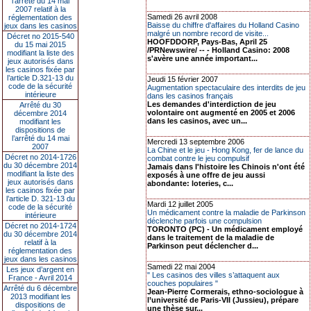
l’arrêté du 14 mai
2007 relatif à la
Samedi 26 avril 2008
réglementation des
Baisse du chiffre d'affaires du Holland Casino
jeux dans les casinos
malgré un nombre record de visite...
Décret no 2015-540
HOOFDDORP, Pays-Bas, April 25
du 15 mai 2015
/PRNewswire/ -- - Holland Casino: 2008
modifiant la liste des
s'avère une année important...
jeux autorisés dans
les casinos fixée par
l’article D.321-13 du
Jeudi 15 février 2007
code de la sécurité
Augmentation spectaculaire des interdits de jeu
intérieure
dans les casinos français
Les demandes d'interdiction de jeu
Arrêté du 30
volontaire ont augmenté en 2005 et 2006
décembre 2014
dans les casinos, avec un...
modifiant les
dispositions de
l’arrêté du 14 mai
Mercredi 13 septembre 2006
2007
La Chine et le jeu - Hong Kong, fer de lance du
Décret no 2014-1726
combat contre le jeu compulsif
du 30 décembre 2014
Jamais dans l'histoire les Chinois n'ont été
modifiant la liste des
exposés à une offre de jeu aussi
jeux autorisés dans
abondante: loteries, c...
les casinos fixée par
l’article D. 321-13 du
Mardi 12 juillet 2005
code de la sécurité
Un médicament contre la maladie de Parkinson
intérieure
déclenche parfois une compulsion
Décret no 2014-1724
TORONTO (PC) - Un médicament employé
du 30 décembre 2014
dans le traitement de la maladie de
relatif à la
Parkinson peut déclencher d...
réglementation des
jeux dans les casinos
Samedi 22 mai 2004
Les jeux d’argent en
" Les casinos des villes s’attaquent aux
France - Avril 2014
couches populaires "
Arrêté du 6 décembre
Jean-Pierre Cormerais, ethno-sociologue à
2013 modifiant les
l’université de Paris-VII (Jussieu), prépare
dispositions de
une thèse sur...