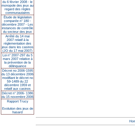
du 6 février 2008 - le
monopole des jeux au
regard des règles
communautaires
Étude de législation
comparée n° 180 -
décembre 2007 - Les
instances de contrôle
du secteur des jeux
Arrêté du 14 mai
2007 relatif à la
réglementation des
jeux dans les casinos
(JO du 17 mai 2007)
Loi n° 2007-297 du 5
mars 2007 relative à
la prévention de la
délinquance
Décret no 2006-1595
du 13 décembre 2006
modifiant le décret no
59-1489 du 22
décembre 1959 et
relatif aux casinos
Décret n° 2006- 1386
du 15 novembre 2006
Rapport Trucy
Evolution des jeux de
hasard
Ho