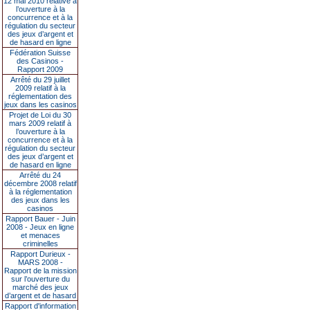
12 mai 2010 relative à
l’ouverture à la
concurrence et à la
régulation du secteur
des jeux d’argent et
de hasard en ligne
Fédération Suisse
des Casinos -
Rapport 2009
Arrêté du 29 juillet
2009 relatif à la
réglementation des
jeux dans les casinos
Projet de Loi du 30
mars 2009 relatif à
l’ouverture à la
concurrence et à la
régulation du secteur
des jeux d’argent et
de hasard en ligne
Arrêté du 24
décembre 2008 relatif
à la réglementation
des jeux dans les
casinos
Rapport Bauer - Juin
2008 - Jeux en ligne
et menaces
criminelles
Rapport Durieux -
MARS 2008 -
Rapport de la mission
sur l’ouverture du
marché des jeux
d’argent et de hasard
Rapport d'information