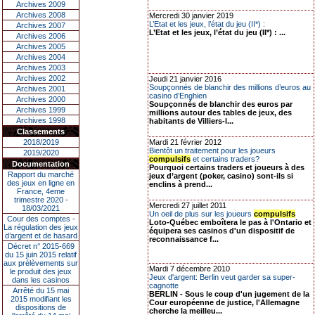
Archives 2009
Archives 2008
Mercredi 30 janvier 2019
L’Etat et les jeux, l’état du jeu (II*) :
Archives 2007
L’Etat et les jeux, l’état du jeu (II*) : ...
Archives 2006
Archives 2005
Archives 2004
Archives 2003
Archives 2002
Jeudi 21 janvier 2016
Soupçonnés de blanchir des millions d’euros au
Archives 2001
casino d’Enghien
Archives 2000
Soupçonnés de blanchir des euros par
Archives 1999
millions autour des tables de jeux, des
Archives 1998
habitants de Villiers-l...
Classements
2018/2019
Mardi 21 février 2012
Bientôt un traitement pour les joueurs
2019/2020
compulsifs
et certains traders?
Documentation
Pourquoi certains traders et joueurs à des
Rapport du marché
jeux d’argent (poker, casino) sont-ils si
des jeux en ligne en
enclins à prend...
France, 4eme
trimestre 2020 -
Mercredi 27 juillet 2011
18/03/2021
Un oeil de plus sur les joueurs
compulsifs
Cour des comptes -
Loto-Québec emboîtera le pas à l'Ontario et
La régulation des jeux
équipera ses casinos d'un dispositif de
d’argent et de hasard
reconnaissance f...
Décret n° 2015-669
du 15 juin 2015 relatif
aux prélèvements sur
Mardi 7 décembre 2010
le produit des jeux
Jeux d'argent: Berlin veut garder sa super-
dans les casinos
cagnotte
Arrêté du 15 mai
BERLIN - Sous le coup d'un jugement de la
2015 modifiant les
Cour européenne de justice, l'Allemagne
dispositions de
cherche la meilleu...