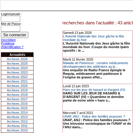
Login/speudo :
recherches dans l'actualité : 43 artic
Mot de Passe :
Samedi 13 juin 2026
L'Autorité Nationale des Jeux gâche la fête
Inscription
mondiale du foot
Problème
L'Autorité Nationale des Jeux gâche la fête
d'identification ?
mondiale du foot :Coupe du monde /paris
sportifs : le ...
Actualités
Archives 2026
Mardi 11 février 2025
Maladie de Parkinson : certains médicaments
Archives 2025
développeraient des addictions au je...
Archives 2024
Une enquête de Radio France épingle le
Archives 2023
Requip, médicament anti-parkinson à
Archives 2022
l'origine de graves effet...
Archives 2021
Archives 2020
Lundi 12 juin 2023
Haro sur les jeux de hasard et d'argent (IV)
Archives 2019
HARO SUR LES JEUX DE HASARD &
Archives 2018
D’ARGENT (IV) = Quatrième et dernière
Archives 2017
partie de notre série « haro s...
Archives 2016
Archives 2015
Archives 2014
Mercredi 7 avril 2021
UNAF, ANJ : Police des familles joueuses ?
Archives 2013
UNAF, ANJ : Police des familles joueuses ?
Archives 2012
Une intrusion sociologique de l’UNAF et de
Archives 2011
l’ANJ dans...
Archives 2010