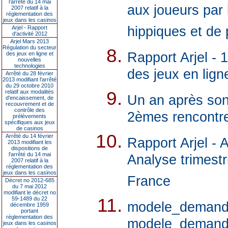
l’arrêté du 14 mai
aux joueurs par 
2007 relatif à la
réglementation des
jeux dans les casinos
hippiques et de p
Arjel - Rapport
d'activité 2012
Arjel Mars 2013
Régulation du secteur
Rapport Arjel - 
des jeux en ligne et
nouvelles
technologies
des jeux en lign
Arrêté du 28 février
2013 modifiant l'arrêté
du 29 octobre 2010
relatif aux modalités
Un an après son
d'encaissement, de
recouvrement et de
contrôle des
2èmes rencontres
prélèvements
spécifiques aux jeux
de casinos
Arrêté du 14 février
Rapport Arjel - 
2013 modifiant les
dispositions de
l'arrêté du 14 mai
Analyse trimestr
2007 relatif à la
réglementation des
jeux dans les casinos
France
Décret no 2012-685
du 7 mai 2012
modifiant le décret no
59-1489 du 22
modele_demande_
décembre 1959
portant
réglementation des
modele_demande_
jeux dans les casinos