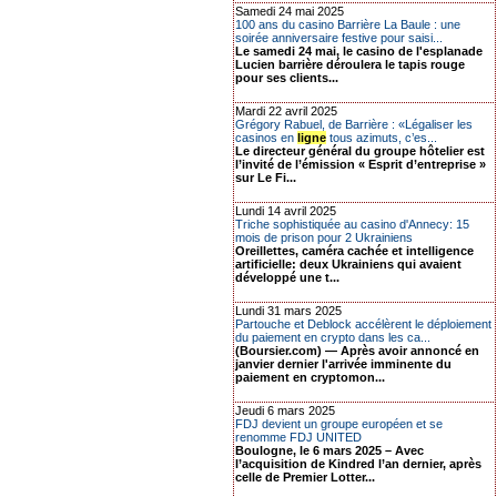
Samedi 24 mai 2025
100 ans du casino Barrière La Baule : une
soirée anniversaire festive pour saisi...
Le samedi 24 mai, le casino de l'esplanade
Lucien barrière déroulera le tapis rouge
pour ses clients...
Mardi 22 avril 2025
Grégory Rabuel, de Barrière : «Légaliser les
casinos en
ligne
tous azimuts, c’es...
Le directeur général du groupe hôtelier est
l’invité de l’émission « Esprit d’entreprise »
sur Le Fi...
Lundi 14 avril 2025
Triche sophistiquée au casino d'Annecy: 15
mois de prison pour 2 Ukrainiens
Oreillettes, caméra cachée et intelligence
artificielle: deux Ukrainiens qui avaient
développé une t...
Lundi 31 mars 2025
Partouche et Deblock accélèrent le déploiement
du paiement en crypto dans les ca...
(Boursier.com) — Après avoir annoncé en
janvier dernier l'arrivée imminente du
paiement en cryptomon...
Jeudi 6 mars 2025
FDJ devient un groupe européen et se
renomme FDJ UNITED
Boulogne, le 6 mars 2025 – Avec
l’acquisition de Kindred l’an dernier, après
celle de Premier Lotter...