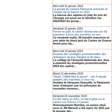
Mercredi 31 janvier 2024
Le groupe de casinos Partouche présente un
résultat net en baisse en 2023
La hausse des salaires et celle du prix de
l'énergie ont pesé sur le bénéfice net
2022/2023 du group...
Vendredi 19 janvier 2024
Fermé en août, le casino Victoria met ses 56
machines à sous aux enchères ce ven...
Ce vendredi matin, 56 bandits manchots et
une table de black jack du Casino de Grasse
fermé pour liq...
Mercredi 10 janvier 2024
Examen des stratégies promotionnelles des
opérateurs de jeux d’argent et de hasa...
Le collège de l’Autorité Nationale des Jeux
a examiné les stratégies promotionnelles
2024 des opérat...
Mardi 12 décembre 2023
"Avant, il fallait faire la queue" : ces Français
adeptes des machines à sous ma...
Oubliez le clinquant Deauville, le Parlement
vient d’adopter une loi prévoyant de
nouvelles ouvertur...
Vendredi 24 novembre 2023
Il a été repris en 2021, on fait le point sur le
casino Les Princes à Cannes
Historiquement Barrière, ce casino situé
sous le JW Marriott a été repris fin 2021 par
le groupe Jes...