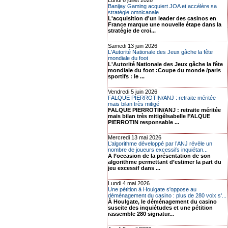
Lundi 6 juillet 2026
Banijay Gaming acquiert JOA et accélère sa
stratégie omnicanale
L'acquisition d'un leader des casinos en
France marque une nouvelle étape dans la
stratégie de croi...
Samedi 13 juin 2026
L'Autorité Nationale des Jeux gâche la fête
mondiale du foot
L'Autorité Nationale des Jeux gâche la fête
mondiale du foot :Coupe du monde /paris
sportifs : le ...
Vendredi 5 juin 2026
FALQUE PIERROTIN/ANJ : retraite méritée
mais bilan très mitigé
FALQUE PIERROTIN/ANJ : retraite méritée
mais bilan très mitigéIsabelle FALQUE
PIERROTIN responsable ...
Mercredi 13 mai 2026
L’algorithme développé par l’ANJ révèle un
nombre de joueurs excessifs inquiétan...
A l’occasion de la présentation de son
algorithme permettant d’estimer la part du
jeu excessif dans ...
Lundi 4 mai 2026
Une pétition à Houlgate s'oppose au
déménagement du casino : plus de 280 voix s'...
À Houlgate, le déménagement du casino
suscite des inquiétudes et une pétition
rassemble 280 signatur...