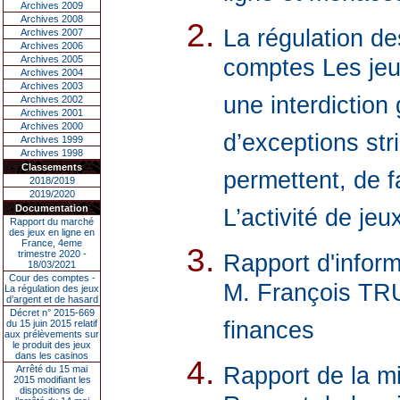
Archives 2009
Archives 2008
La régulation de
Archives 2007
Archives 2006
Archives 2005
comptes Les jeu
Archives 2004
Archives 2003
une interdiction
Archives 2002
Archives 2001
Archives 2000
d’exceptions stri
Archives 1999
Archives 1998
Classements
permettent, de f
2018/2019
2019/2020
Documentation
L’activité de jeu
Rapport du marché
des jeux en ligne en
France, 4eme
trimestre 2020 -
Rapport d'inform
18/03/2021
Cour des comptes -
M. François TRU
La régulation des jeux
d’argent et de hasard
Décret n° 2015-669
finances
du 15 juin 2015 relatif
aux prélèvements sur
le produit des jeux
dans les casinos
Rapport de la mi
Arrêté du 15 mai
2015 modifiant les
dispositions de