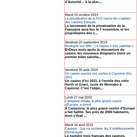
d’Autorité… à la t&ec...
Mardi 15 octobre 2019
La privatisation de la FDJ ravive les craintes
des casinos français
Le lancement de la privatisation de la
Française aura lieu le 7 novembre, et les
propriétaires des c...
Vendredi 20 septembre 2019
Boulogne-sur-Mer : Le casino « très satisfait »
B>Deux mois après la réouverture du
casino, les nouveaux dirigeants tirent un
premier bilan satisfai...
Vendredi 30 août 2019
Un casino ouvrira ses portes à Cayenne d'ici
2021
Un casino d’ici 2021, à l’entrée des cités
Horth et Grant, route de Montabo à
Cayenne. C’est l’objec...
Lundi 27 mai 2019
Campione d'Italia, le plus grand casino
d'Europe, a fermé
À Campione, le plus grand casino d’Europe
a fait faillite. Ses près de 2000 habitants,
dont c’était ...
Mardi 16 avril 2019
Casinos : Joa va racheter les 8 établissements
d'Emeraude
Le numéro trois français des casinos,