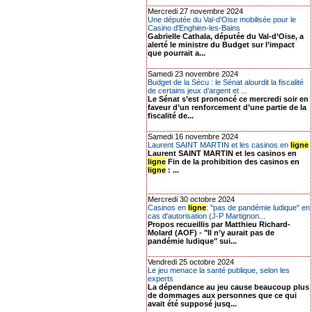
Mercredi 27 novembre 2024
Une députée du Val-d’Oise mobilisée pour le
Casino d'Enghien-les-Bains
Gabrielle Cathala, députée du Val-d’Oise, a
alerté le ministre du Budget sur l’impact
que pourrait a...
Samedi 23 novembre 2024
Budget de la Sécu : le Sénat alourdit la fiscalité
de certains jeux d’argent et ...
Le Sénat s’est prononcé ce mercredi soir en
faveur d’un renforcement d’une partie de la
fiscalité de...
Samedi 16 novembre 2024
Laurent SAINT MARTIN et les casinos en
ligne
Laurent SAINT MARTIN et les casinos en
ligne
Fin de la prohibition des casinos en
ligne
: ...
Mercredi 30 octobre 2024
Casinos en
ligne
: "pas de pandémie ludique" en
cas d'autorisation (J-P Martignon...
Propos recueillis par Matthieu Richard-
Molard (AOF) - "Il n’y aurait pas de
pandémie ludique" sui...
Vendredi 25 octobre 2024
Le jeu menace la santé publique, selon les
experts
La dépendance au jeu cause beaucoup plus
de dommages aux personnes que ce qui
avait été supposé jusq...