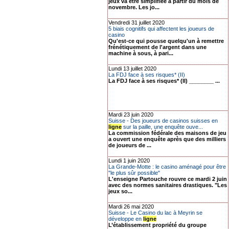
jeux va être simplifiée à partir du mois de
novembre. Les jo...
Vendredi 31 juillet 2020
5 biais cognitifs qui affectent les joueurs de
casino
Qu'est-ce qui pousse quelqu'un à remettre
frénétiquement de l'argent dans une
machine à sous, à pari...
Lundi 13 juillet 2020
La FDJ face à ses risques* (II)
La FDJ face à ses risques* (II) ________ ...
Mardi 23 juin 2020
Suisse - Des joueurs de casinos suisses en
ligne
sur la paille, une enquête ouve...
La commission fédérale des maisons de jeu
a ouvert une enquête après que des milliers
de joueurs de ...
Lundi 1 juin 2020
La Grande-Motte : le casino aménagé pour être
"le plus sûr possible"
L'enseigne Partouche rouvre ce mardi 2 juin
avec des normes sanitaires drastiques. "Les
jeux so...
Mardi 26 mai 2020
Suisse - Le Casino du lac à Meyrin se
développe en
ligne
L’établissement propriété du groupe