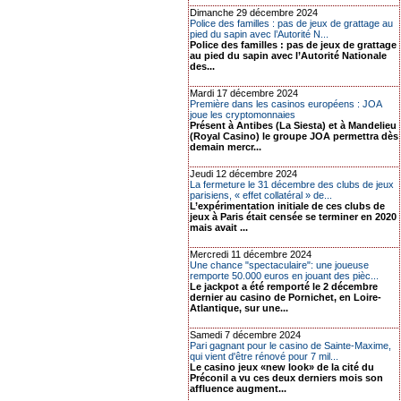
Dimanche 29 décembre 2024
Police des familles : pas de jeux de grattage au
pied du sapin avec l’Autorité N...
Police des familles : pas de jeux de grattage
au pied du sapin avec l’Autorité Nationale
des...
Mardi 17 décembre 2024
Première dans les casinos européens : JOA
joue les cryptomonnaies
Présent à Antibes (La Siesta) et à Mandelieu
(Royal Casino) le groupe JOA permettra dès
demain mercr...
Jeudi 12 décembre 2024
La fermeture le 31 décembre des clubs de jeux
parisiens, « effet collatéral » de...
L’expérimentation initiale de ces clubs de
jeux à Paris était censée se terminer en 2020
mais avait ...
Mercredi 11 décembre 2024
Une chance "spectaculaire": une joueuse
remporte 50.000 euros en jouant des pièc...
Le jackpot a été remporté le 2 décembre
dernier au casino de Pornichet, en Loire-
Atlantique, sur une...
Samedi 7 décembre 2024
Pari gagnant pour le casino de Sainte-Maxime,
qui vient d'être rénové pour 7 mil...
Le casino jeux «new look» de la cité du
Préconil a vu ces deux derniers mois son
affluence augment...