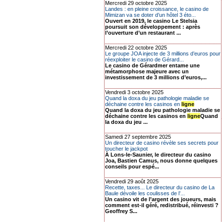
Mercredi 29 octobre 2025
Landes : en pleine croissance, le casino de
Mimizan va se doter d’un hôtel 3 éto...
Ouvert en 2019, le casino Le Stelsia
poursuit son développement : après
l’ouverture d’un restaurant ...
Mercredi 22 octobre 2025
Le groupe JOA injecte de 3 millions d’euros pour
réexploiter le casino de Gérard...
Le casino de Gérardmer entame une
métamorphose majeure avec un
investissement de 3 millions d’euros,...
Vendredi 3 octobre 2025
Quand la doxa du jeu pathologie maladie se
déchaine contre les casinos en
ligne
Quand la doxa du jeu pathologie maladie se
déchaine contre les casinos en
ligne
Quand
la doxa du jeu ...
Samedi 27 septembre 2025
Un directeur de casino révèle ses secrets pour
toucher le jackpot
À Lons-le-Saunier, le directeur du casino
Joa, Bastien Camus, nous donne quelques
conseils pour espé...
Vendredi 29 août 2025
Recette, taxes... Le directeur du casino de La
Baule dévoile les coulisses de l’...
Un casino vit de l’argent des joueurs, mais
comment est-il géré, redistribué, réinvesti ?
Geoffrey S...