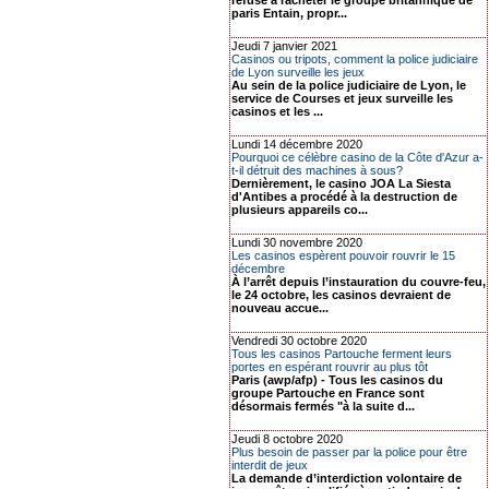
refuse à racheter le groupe britannique de
paris Entain, propr...
Jeudi 7 janvier 2021
Casinos ou tripots, comment la police judiciaire
de Lyon surveille les jeux
Au sein de la police judiciaire de Lyon, le
service de Courses et jeux surveille les
casinos et les ...
Lundi 14 décembre 2020
Pourquoi ce célèbre casino de la Côte d'Azur a-
t-il détruit des machines à sous?
Dernièrement, le casino JOA La Siesta
d'Antibes a procédé à la destruction de
plusieurs appareils co...
Lundi 30 novembre 2020
Les casinos espèrent pouvoir rouvrir le 15
décembre
À l’arrêt depuis l’instauration du couvre-feu,
le 24 octobre, les casinos devraient de
nouveau accue...
Vendredi 30 octobre 2020
Tous les casinos Partouche ferment leurs
portes en espérant rouvrir au plus tôt
Paris (awp/afp) - Tous les casinos du
groupe Partouche en France sont
désormais fermés "à la suite d...
Jeudi 8 octobre 2020
Plus besoin de passer par la police pour être
interdit de jeux
La demande d’interdiction volontaire de