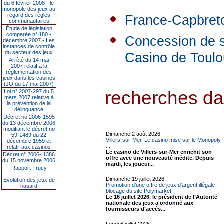
du 6 février 2008 - le
monopole des jeux au
regard des règles
France-Capbreto
communautaires
Étude de législation
comparée n° 180 -
Concession de se
décembre 2007 - Les
instances de contrôle
du secteur des jeux
Casino de Toul
Arrêté du 14 mai
2007 relatif à la
réglementation des
jeux dans les casinos
(JO du 17 mai 2007)
recherches dan
Loi n° 2007-297 du 5
mars 2007 relative à
la prévention de la
délinquance
Décret no 2006-1595
du 13 décembre 2006
modifiant le décret no
Dimanche 2 août 2026
59-1489 du 22
Villers-sur-Mer. Le casino mise sur le Monopoly
décembre 1959 et
...
relatif aux casinos
Le casino de Villers-sur-Mer enrichit son
Décret n° 2006- 1386
offre avec une nouveauté inédite. Depuis
du 15 novembre 2006
mardi, les joueur...
Rapport Trucy
Dimanche 19 juillet 2026
Evolution des jeux de
Promotion d’une offre de jeux d’argent illégale :
hasard
blocage du site Polymarket
Le 16 juillet 2026, le président de l’Autorité
nationale des jeux a ordonné aux
fournisseurs d’accès...