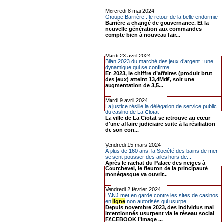
Mercredi 8 mai 2024
Groupe Barrière : le retour de la belle endormie
Barrière a changé de gouvernance. Et la
nouvelle génération aux commandes
compte bien à nouveau fair...
Mardi 23 avril 2024
Bilan 2023 du marché des jeux d’argent : une
dynamique qui se confirme
En 2023, le chiffre d’affaires (produit brut
des jeux) atteint 13,4Md€, soit une
augmentation de 3,5...
Mardi 9 avril 2024
La justice résilie la délégation de service public
du casino de La Ciotat
La ville de La Ciotat se retrouve au cœur
d'une affaire judiciaire suite à la résiliation
de son con...
Vendredi 15 mars 2024
À plus de 160 ans, la Société des bains de mer
se sent pousser des ailes hors de...
Après le rachat du Palace des neiges à
Courchevel, le fleuron de la principauté
monégasque va ouvrir...
Vendredi 2 février 2024
L’ANJ met en garde contre les sites de casinos
en
ligne
non autorisés qui usurpe...
Depuis novembre 2023, des individus mal
intentionnés usurpent via le réseau social
FACEBOOK l’image ...