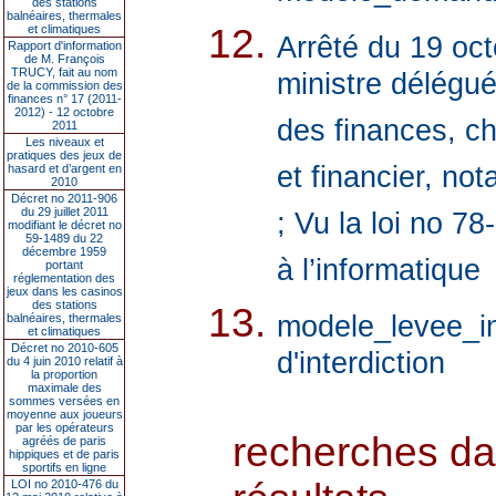
des stations
balnéaires, thermales
et climatiques
Arrêté du 19 oct
Rapport d'information
de M. François
TRUCY, fait au nom
ministre délégué
de la commission des
finances n° 17 (2011-
2012) - 12 octobre
des finances, c
2011
Les niveaux et
pratiques des jeux de
et financier, no
hasard et d’argent en
2010
Décret no 2011-906
du 29 juillet 2011
; Vu la loi no 78
modifiant le décret no
59-1489 du 22
décembre 1959
à l’informatique
portant
réglementation des
jeux dans les casinos
des stations
modele_levee_in
balnéaires, thermales
et climatiques
Décret no 2010-605
d'interdiction
du 4 juin 2010 relatif à
la proportion
maximale des
sommes versées en
moyenne aux joueurs
par les opérateurs
recherches dan
agréés de paris
hippiques et de paris
sportifs en ligne
LOI no 2010-476 du