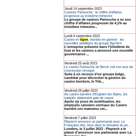
Jeudi 14 septembre 2023
Casinos Partouche : le chiffre d'affaires
progresse au troisième trimestre
Le groupe de casinos Partouche a vu son
chiffre d'affaires progresser de 4,1% au
troisième trimestre...
Lundi 4 septembre 2023
Casino en
ligne
, montée en gamme : les
nouvelles ambitions du groupe Barrière
L'entreprise présente dans l'hôtellerie de
luxe et les casinos a annoncé une nouvelle
gouvernance ...
Vendredi 25 août 2023
Le casino Partouche de Berck voit son avis de
concession révoqué
Suite à un recours d’un groupe belge,
candidat pour décrocher la gestion du
casino berckois, le Trib...
Vendredi 28 juillet 2023
Au casino barrière d'Enghien-les-Bains, les
salariés obtiennent gain de cause
Après six jours de mobilisation, les
employés caissiers centraux du Casino
barrière ont maintenu cet...
Vendredi 7 juillet 2023
Playtech annonce un partenariat avec La
Française des Jeux dans le domaine du po...
Londres, le 3 juillet 2023 - Playtech a le
plaisir d'annoncer son partenariat avec La