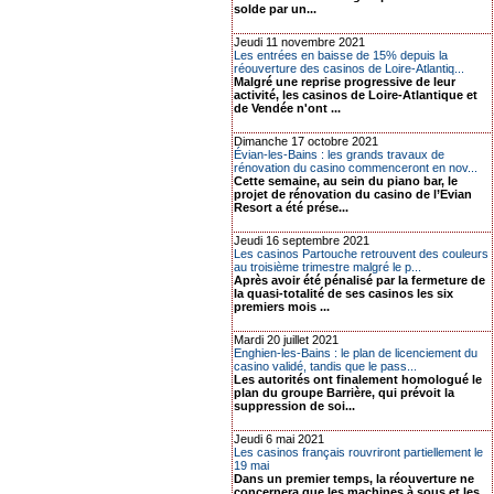
solde par un...
Jeudi 11 novembre 2021
Les entrées en baisse de 15% depuis la
réouverture des casinos de Loire-Atlantiq...
Malgré une reprise progressive de leur
activité, les casinos de Loire-Atlantique et
de Vendée n'ont ...
Dimanche 17 octobre 2021
Évian-les-Bains : les grands travaux de
rénovation du casino commenceront en nov...
Cette semaine, au sein du piano bar, le
projet de rénovation du casino de l’Evian
Resort a été prése...
Jeudi 16 septembre 2021
Les casinos Partouche retrouvent des couleurs
au troisième trimestre malgré le p...
Après avoir été pénalisé par la fermeture de
la quasi-totalité de ses casinos les six
premiers mois ...
Mardi 20 juillet 2021
Enghien-les-Bains : le plan de licenciement du
casino validé, tandis que le pass...
Les autorités ont finalement homologué le
plan du groupe Barrière, qui prévoit la
suppression de soi...
Jeudi 6 mai 2021
Les casinos français rouvriront partiellement le
19 mai
Dans un premier temps, la réouverture ne
concernera que les machines à sous et les