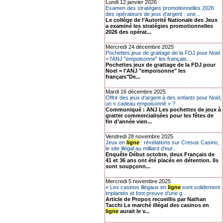
Lundi 12 janvier 2026
Examen des stratégies promotionnelles 2026
des opérateurs de jeux d’argent : une...
Le collège de l’Autorité Nationale des Jeux
a examiné les stratégies promotionnelles
2026 des opérat...
Mercredi 24 décembre 2025
Pochettes jeux de grattage de la FDJ pour Noel
= l'ANJ "empoisonne" les français...
Pochettes jeux de grattage de la FDJ pour
Noel = l'ANJ "empoisonne" les
français"De...
Mardi 16 décembre 2025
Offrir des jeux d’argent à des enfants pour Noël,
un « cadeau empoisonné » ?
Communiqué : ANJ Les pochettes de jeux à
gratter commercialisées pour les fêtes de
fin d’année vien...
Vendredi 28 novembre 2025
Jeux en
ligne
: révélations sur Cresus Casino,
le site illégal au milliard d’eur...
Enquête Début octobre, deux Français de
41 et 36 ans ont été placés en détention. Ils
sont soupçonn...
Mercredi 5 novembre 2025
« Les casinos illégaux en
ligne
sont solidement
implantés et font preuve d’une g...
Article de Propos recueillis par Nathan
Tacchi Le marché illégal des casinos en
ligne
aurait le v...