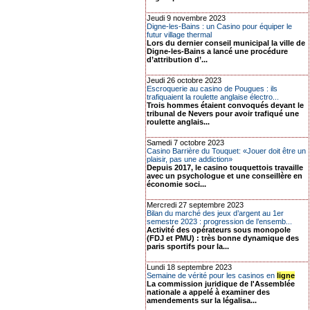
Jeudi 9 novembre 2023
Digne-les-Bains : un Casino pour équiper le
futur village thermal
Lors du dernier conseil municipal la ville de
Digne-les-Bains a lancé une procédure
d’attribution d’...
Jeudi 26 octobre 2023
Escroquerie au casino de Pougues : ils
trafiquaient la roulette anglaise électro...
Trois hommes étaient convoqués devant le
tribunal de Nevers pour avoir trafiqué une
roulette anglais...
Samedi 7 octobre 2023
Casino Barrière du Touquet: «Jouer doit être un
plaisir, pas une addiction»
Depuis 2017, le casino touquettois travaille
avec un psychologue et une conseillère en
économie soci...
Mercredi 27 septembre 2023
Bilan du marché des jeux d’argent au 1er
semestre 2023 : progression de l’ensemb...
Activité des opérateurs sous monopole
(FDJ et PMU) : très bonne dynamique des
paris sportifs pour la...
Lundi 18 septembre 2023
Semaine de vérité pour les casinos en
ligne
La commission juridique de l'Assemblée
nationale a appelé à examiner des
amendements sur la légalisa...