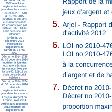
Rapport de la m
l’arrêté du 14 mai
2007 relatif à la
réglementation des
jeux dans les casinos
jeux d’argent et
Décret no 2015-540
du 15 mai 2015
modifiant la liste des
jeux autorisés dans
Arjel - Rapport d
les casinos fixée par
l’article D.321-13 du
d'activité 2012
code de la sécurité
intérieure
Arrêté du 30
décembre 2014
LOI no 2010-476 
modifiant les
dispositions de
l’arrêté du 14 mai
LOI no 2010-476 
2007
Décret no 2014-1726
du 30 décembre 2014
à la concurrence
modifiant la liste des
jeux autorisés dans
les casinos fixée par
l’article D. 321-13 du
d’argent et de h
code de la sécurité
intérieure
Décret no 2014-1724
du 30 décembre 2014
Décret no 2010-6
relatif à la
réglementation des
jeux dans les casinos
Décret no 2010-6
Les jeux d’argent en
France - Avril 2014
Arrêté du 6 décembre
proportion max
2013 modifiant les
dispositions de