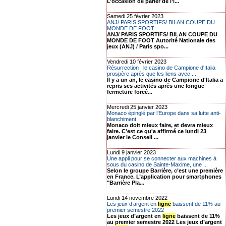
L’occasion de parler de l’i...
Samedi 25 février 2023
ANJ/ PARIS SPORTIFS/ BILAN COUPE DU
MONDE DE FOOT
ANJ/ PARIS SPORTIFS/ BILAN COUPE DU
MONDE DE FOOT Autorité Nationale des
jeux (ANJ) / Paris spo...
Vendredi 10 février 2023
Résurrection : le casino de Campione d'Italia
prospère après que les liens avec ...
Il y a un an, le casino de Campione d'Italia a
repris ses activités après une longue
fermeture forcé...
Mercredi 25 janvier 2023
Monaco épinglé par l’Europe dans sa lutte anti-
blanchiment
Monaco doit mieux faire, et devra mieux
faire. C'est ce qu'a affirmé ce lundi 23
janvier le Conseil ...
Lundi 9 janvier 2023
Une appli pour se connecter aux machines à
sous du casino de Sainte-Maxime, une ...
Selon le groupe Barrière, c’est une première
en France. L’application pour smartphones
"Barrière Pla...
Lundi 14 novembre 2022
Les jeux d’argent en
ligne
baissent de 11% au
premier semestre 2022
Les jeux d’argent en
ligne
baissent de 11%
au premier semestre 2022 Les jeux d’argent