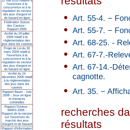
résultats
12 mai 2010 relative à
l’ouverture à la
concurrence et à la
régulation du secteur
des jeux d’argent et
Art. 55-4. − Fon
de hasard en ligne
Fédération Suisse
des Casinos -
Art. 55-7. − Fo
Rapport 2009
Arrêté du 29 juillet
2009 relatif à la
Art. 68-25. - Re
réglementation des
jeux dans les casinos
Projet de Loi du 30
mars 2009 relatif à
Art. 67-7.-Rele
l’ouverture à la
concurrence et à la
régulation du secteur
Art. 67-14.-Déte
des jeux d’argent et
de hasard en ligne
Arrêté du 24
cagnotte.
décembre 2008 relatif
à la réglementation
des jeux dans les
casinos
Art. 35. − Affich
Rapport Bauer - Juin
2008 - Jeux en ligne
et menaces
criminelles
Rapport Durieux -
recherches da
MARS 2008 -
Rapport de la mission
sur l’ouverture du
résultats
marché des jeux
d’argent et de hasard
Rapport d'information