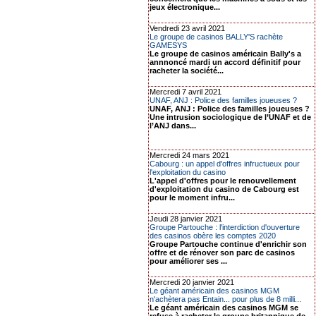
jeux électronique...
Vendredi 23 avril 2021
Le groupe de casinos BALLY'S rachète
GAMESYS
Le groupe de casinos américain Bally's a
annnoncé mardi un accord définitif pour
racheter la société...
Mercredi 7 avril 2021
UNAF, ANJ : Police des familles joueuses ?
UNAF, ANJ : Police des familles joueuses ?
Une intrusion sociologique de l’UNAF et de
l’ANJ dans...
Mercredi 24 mars 2021
Cabourg : un appel d'offres infructueux pour
l'exploitation du casino
L'appel d'offres pour le renouvellement
d'exploitation du casino de Cabourg est
pour le moment infru...
Jeudi 28 janvier 2021
Groupe Partouche : l'interdiction d'ouverture
des casinos obère les comptes 2020
Groupe Partouche continue d'enrichir son
offre et de rénover son parc de casinos
pour améliorer ses ...
Mercredi 20 janvier 2021
Le géant américain des casinos MGM
n'achètera pas Entain... pour plus de 8 milli...
Le géant américain des casinos MGM se