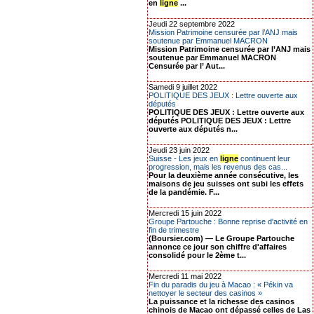
en
ligne
...
Jeudi 22 septembre 2022
Mission Patrimoine censurée par l’ANJ mais
soutenue par Emmanuel MACRON
Mission Patrimoine censurée par l’ANJ mais
soutenue par Emmanuel MACRON
Censurée par l’ Aut...
Samedi 9 juillet 2022
POLITIQUE DES JEUX : Lettre ouverte aux
députés
POLITIQUE DES JEUX : Lettre ouverte aux
députés POLITIQUE DES JEUX : Lettre
ouverte aux députés n...
Jeudi 23 juin 2022
Suisse - Les jeux en
ligne
continuent leur
progression, mais les revenus des cas...
Pour la deuxième année consécutive, les
maisons de jeu suisses ont subi les effets
de la pandémie. F...
Mercredi 15 juin 2022
Groupe Partouche : Bonne reprise d'activité en
fin de trimestre
(Boursier.com) — Le Groupe Partouche
annonce ce jour son chiffre d'affaires
consolidé pour le 2ème t...
Mercredi 11 mai 2022
Fin du paradis du jeu à Macao : « Pékin va
nettoyer le secteur des casinos »
La puissance et la richesse des casinos
chinois de Macao ont dépassé celles de Las