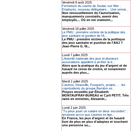
Vendredi 8 août 2025
Fermeture du casino de Soulac-sur-Mer :
Employés, nouveau délégataire… Une semai...
Non renouvellement de l’autorisation,
manquements constatés, avenir des
employés… Où en est vraiment...
Vendredi 18 juillet 2025
Le PMU : première victime de la politique des
jeux sanitaire et punitive de l’A...
Le PMU : première victime de la politique
des jeux sanitaire et punitive de l’ANJ ?
Jean-Pierre G. M...
Lundi 7 juillet 2025
L’Autorité nationale des jeux et plusieurs
associations appellent à arrêter la b...
Alors que la pratique du jeu d'argent et de
hasard ne cesse de croitre, et notamment
auprès des plus...
Mardi 1 juillet 2025
Casinos, Deauville, Fouquet’s, projets… : les
coprésidents du groupe Barrière se...
Propos recueillis par Élisabeth
MONTAUFRAY-BUREAU et Cyril PETIT. Très
rares en entretien, Alexandr...
Lundi 2 juin 2025
“Tu peux jouer un salaire en deux secondes” :
ancienne accro aux casinos en lign...
En France, les jeux d’argent et de hasard
font de plus en plus d'adeptes et touchent
une personne su...