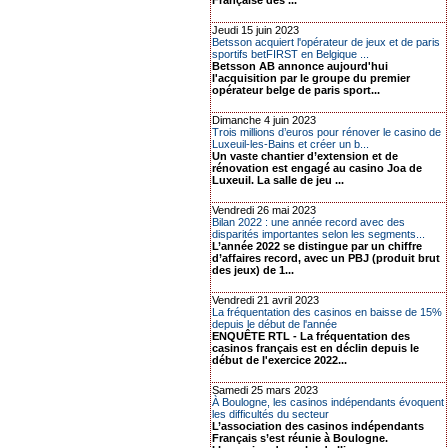
Française des ...
Jeudi 15 juin 2023
Betsson acquiert l'opérateur de jeux et de paris
sportifs betFIRST en Belgique ...
Betsson AB annonce aujourd'hui
l'acquisition par le groupe du premier
opérateur belge de paris sport...
Dimanche 4 juin 2023
Trois millions d’euros pour rénover le casino de
Luxeuil-les-Bains et créer un b...
Un vaste chantier d’extension et de
rénovation est engagé au casino Joa de
Luxeuil. La salle de jeu ...
Vendredi 26 mai 2023
Bilan 2022 : une année record avec des
disparités importantes selon les segments...
L’année 2022 se distingue par un chiffre
d’affaires record, avec un PBJ (produit brut
des jeux) de 1...
Vendredi 21 avril 2023
La fréquentation des casinos en baisse de 15%
depuis le début de l'année
ENQUÊTE RTL - La fréquentation des
casinos français est en déclin depuis le
début de l'exercice 2022...
Samedi 25 mars 2023
À Boulogne, les casinos indépendants évoquent
les difficultés du secteur
L’association des casinos indépendants
Français s’est réunie à Boulogne.