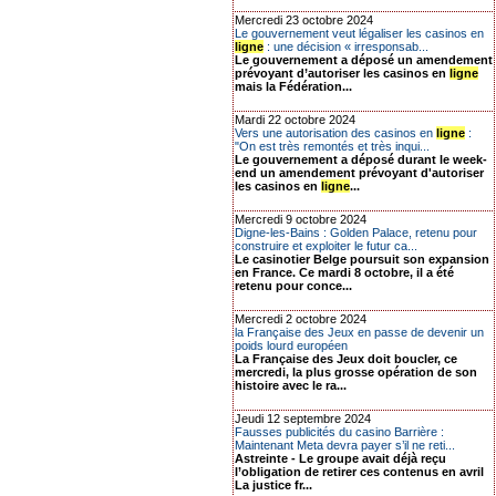
Mercredi 23 octobre 2024
Le gouvernement veut légaliser les casinos en
ligne
: une décision « irresponsab...
Le gouvernement a déposé un amendement
prévoyant d’autoriser les casinos en
ligne
mais la Fédération...
Mardi 22 octobre 2024
Vers une autorisation des casinos en
ligne
:
"On est très remontés et très inqui...
Le gouvernement a déposé durant le week-
end un amendement prévoyant d'autoriser
les casinos en
ligne
...
Mercredi 9 octobre 2024
Digne-les-Bains : Golden Palace, retenu pour
construire et exploiter le futur ca...
Le casinotier Belge poursuit son expansion
en France. Ce mardi 8 octobre, il a été
retenu pour conce...
Mercredi 2 octobre 2024
la Française des Jeux en passe de devenir un
poids lourd européen
La Française des Jeux doit boucler, ce
mercredi, la plus grosse opération de son
histoire avec le ra...
Jeudi 12 septembre 2024
Fausses publicités du casino Barrière :
Maintenant Meta devra payer s’il ne reti...
Astreinte - Le groupe avait déjà reçu
l’obligation de retirer ces contenus en avril
La justice fr...