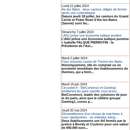
Lundi 22 juillet 2024
Aix-les-Bains : deux casinos obligés de fermer
après une cyberattaque
Depuis jeudi 18 juillet, les casinos du Grand
Cercle et Poker Bowl d’Aix-les-Bains
(Savoie) sont fer...
Dimanche 7 juillet 2024
L’ANJ prône une économie ludique punitive
L’ANJ prône une économie ludique punitive
« Isabelle FALQUE PIERROTIN - la
Présidente de l’Aut...
Mardi 2 juillet 2024
Futur nouveau casino de Thonon-les-Bains
Historiquement, elle en comptait un en
proximité immédiate des établissements de
thermes, qui a ferm...
Mardi 18 juin 2024
Circusbet.fr : BetConstruct et Gaming1
améliorent les paris sportifs sous licenc...
BetConstruct, leader des solutions de jeux
et de paris, ainsi que le célèbre groupe
Gaming1, connu p...
Jeudi 30 mai 2024
Démantèlement d'un réseau de machines à
sous clandestines : six individus interp...
Deux établissements ont été fermés par la
justice à Bondy et Coubron pour une valeur
de 840.000 euro...