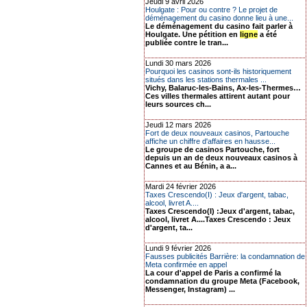
Jeudi 9 avril 2026
Houlgate : Pour ou contre ? Le projet de
déménagement du casino donne lieu à une...
Le déménagement du casino fait parler à
Houlgate. Une pétition en
ligne
a été
publiée contre le tran...
Lundi 30 mars 2026
Pourquoi les casinos sont-ils historiquement
situés dans les stations thermales ...
Vichy, Balaruc-les-Bains, Ax-les-Thermes…
Ces villes thermales attirent autant pour
leurs sources ch...
Jeudi 12 mars 2026
Fort de deux nouveaux casinos, Partouche
affiche un chiffre d'affaires en hausse...
Le groupe de casinos Partouche, fort
depuis un an de deux nouveaux casinos à
Cannes et au Bénin, a a...
Mardi 24 février 2026
Taxes Crescendo(I) : Jeux d'argent, tabac,
alcool, livret A....
Taxes Crescendo(I) :Jeux d'argent, tabac,
alcool, livret A....Taxes Crescendo : Jeux
d'argent, ta...
Lundi 9 février 2026
Fausses publicités Barrière: la condamnation de
Meta confirmée en appel
La cour d'appel de Paris a confirmé la
condamnation du groupe Meta (Facebook,
Messenger, Instagram) ...