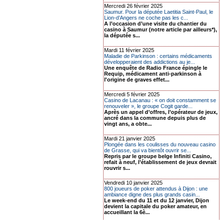
Mercredi 26 février 2025
Saumur. Pour la députée Laetitia Saint-Paul, le
Lion-d’Angers ne coche pas les c...
A l’occasion d’une visite du chantier du
casino à Saumur (notre article par ailleurs*),
la députée s...
Mardi 11 février 2025
Maladie de Parkinson : certains médicaments
développeraient des addictions au je...
Une enquête de Radio France épingle le
Requip, médicament anti-parkinson à
l'origine de graves effet...
Mercredi 5 février 2025
Casino de Lacanau : « on doit constamment se
renouveler », le groupe Cogit garde...
Après un appel d’offres, l’opérateur de jeux,
ancré dans la commune depuis plus de
vingt ans, a obte...
Mardi 21 janvier 2025
Plongée dans les coulisses du nouveau casino
de Grasse, qui va bientôt ouvrir se...
Repris par le groupe belge Infiniti Casino,
refait à neuf, l’établissement de jeux devrait
rouvrir s...
Vendredi 10 janvier 2025
800 joueurs de poker attendus à Dijon : une
ambiance digne des plus grands casin...
Le week-end du 11 et du 12 janvier, Dijon
devient la capitale du poker amateur, en
accueillant la 6è...