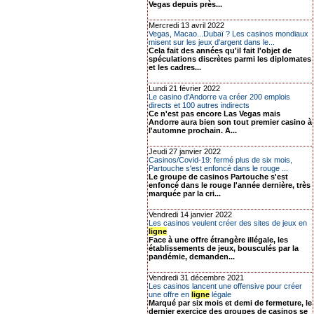
Vegas depuis près...
Mercredi 13 avril 2022
Vegas, Macao...Dubaï ? Les casinos mondiaux
misent sur les jeux d'argent dans le...
Cela fait des années qu'il fait l'objet de
spéculations discrètes parmi les diplomates
et les cadres...
Lundi 21 février 2022
Le casino d'Andorre va créer 200 emplois
directs et 100 autres indirects
Ce n'est pas encore Las Vegas mais
Andorre aura bien son tout premier casino à
l'automne prochain. A...
Jeudi 27 janvier 2022
Casinos/Covid-19: fermé plus de six mois,
Partouche s'est enfoncé dans le rouge ...
Le groupe de casinos Partouche s'est
enfoncé dans le rouge l'année dernière, très
marquée par la cri...
Vendredi 14 janvier 2022
Les casinos veulent créer des sites de jeux en
ligne
Face à une offre étrangère illégale, les
établissements de jeux, bousculés par la
pandémie, demanden...
Vendredi 31 décembre 2021
Les casinos lancent une offensive pour créer
une offre en
ligne
légale
Marqué par six mois et demi de fermeture, le
dernier exercice des groupes de casinos se