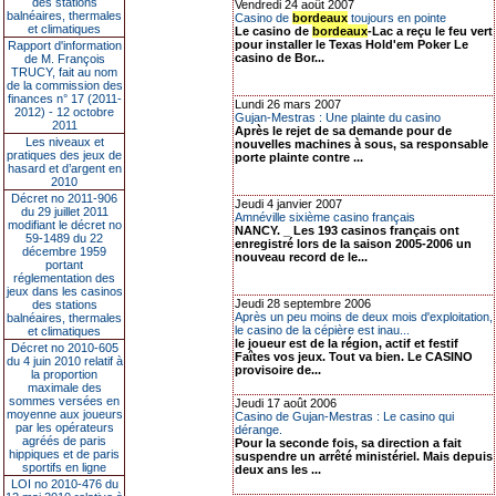
des stations
Vendredi 24 août 2007
balnéaires, thermales
Casino de
bordeaux
toujours en pointe
et climatiques
Le casino de
bordeaux
-Lac a reçu le feu vert
pour installer le Texas Hold'em Poker Le
Rapport d'information
casino de Bor...
de M. François
TRUCY, fait au nom
de la commission des
finances n° 17 (2011-
Lundi 26 mars 2007
2012) - 12 octobre
Gujan-Mestras : Une plainte du casino
2011
Après le rejet de sa demande pour de
Les niveaux et
nouvelles machines à sous, sa responsable
pratiques des jeux de
porte plainte contre ...
hasard et d’argent en
2010
Décret no 2011-906
Jeudi 4 janvier 2007
du 29 juillet 2011
Amnéville sixième casino français
modifiant le décret no
NANCY. _ Les 193 casinos français ont
59-1489 du 22
enregistré lors de la saison 2005-2006 un
décembre 1959
nouveau record de le...
portant
réglementation des
jeux dans les casinos
Jeudi 28 septembre 2006
des stations
Après un peu moins de deux mois d'exploitation,
balnéaires, thermales
le casino de la cépière est inau...
et climatiques
le joueur est de la région, actif et festif
Décret no 2010-605
Faîtes vos jeux. Tout va bien. Le CASINO
du 4 juin 2010 relatif à
provisoire de...
la proportion
maximale des
sommes versées en
Jeudi 17 août 2006
moyenne aux joueurs
Casino de Gujan-Mestras : Le casino qui
par les opérateurs
dérange.
agréés de paris
Pour la seconde fois, sa direction a fait
hippiques et de paris
suspendre un arrêté ministériel. Mais depuis
sportifs en ligne
deux ans les ...
LOI no 2010-476 du