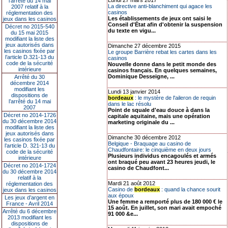
Lundi 27 mars 2017
l’arrêté du 14 mai
La directive anti-blanchiment qui agace les
2007 relatif à la
casinos
réglementation des
Les établissements de jeux ont saisi le
jeux dans les casinos
Conseil d'État afin d'obtenir la suspension
Décret no 2015-540
du texte en vigu...
du 15 mai 2015
modifiant la liste des
jeux autorisés dans
Dimanche 27 décembre 2015
les casinos fixée par
Le groupe Barrière rebat les cartes dans les
l’article D.321-13 du
casinos
code de la sécurité
Nouvelle donne dans le petit monde des
intérieure
casinos français. En quelques semaines,
Dominique Desseigne, ...
Arrêté du 30
décembre 2014
modifiant les
Lundi 13 janvier 2014
dispositions de
bordeaux
: le mystère de l'aileron de requin
l’arrêté du 14 mai
dans le lac résolu
2007
Point de squale d'eau douce à dans la
Décret no 2014-1726
capitale aquitaine, mais une opération
du 30 décembre 2014
marketing originale du ...
modifiant la liste des
jeux autorisés dans
Dimanche 30 décembre 2012
les casinos fixée par
Belgique - Braquage au casino de
l’article D. 321-13 du
Chaudfontaire: le cinquième en deux jours
code de la sécurité
Plusieurs individus encagoulés et armés
intérieure
ont braqué peu avant 23 heures jeudi, le
Décret no 2014-1724
casino de Chaudfont...
du 30 décembre 2014
relatif à la
Mardi 21 août 2012
réglementation des
Casino de
bordeaux
: quand la chance sourit
jeux dans les casinos
aux époux
Les jeux d’argent en
Une femme a remporté plus de 180 000 € le
France - Avril 2014
15 août. En juillet, son mari avait empoché
Arrêté du 6 décembre
91 000 &e...
2013 modifiant les
dispositions de