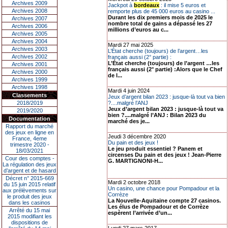
Archives 2009
Jackpot à
bordeaux
: il mise 5 euros et
Archives 2008
remporte plus de 45 000 euros au casino ...
Durant les dix premiers mois de 2025 le
Archives 2007
nombre total de gains a dépassé les 27
Archives 2006
millions d’euros au c...
Archives 2005
Archives 2004
Mardi 27 mai 2025
Archives 2003
L’État cherche (toujours) de l’argent…les
Archives 2002
français aussi (2° partie) :
L’État cherche (toujours) de l’argent …les
Archives 2001
français aussi (2° partie) :Alors que le Chef
Archives 2000
de l...
Archives 1999
Archives 1998
Mardi 4 juin 2024
Classements
Jeux d’argent bilan 2023 : jusque-là tout va bien
2018/2019
?....malgré l’ANJ
Jeux d’argent bilan 2023 : jusque-là tout va
2019/2020
bien ?....malgré l’ANJ : Bilan 2023 du
Documentation
marché des je...
Rapport du marché
des jeux en ligne en
Jeudi 3 décembre 2020
France, 4eme
Du pain et des jeux !
trimestre 2020 -
Le jeu produit essentiel ? Panem et
18/03/2021
circenses Du pain et des jeux ! Jean-Pierre
Cour des comptes -
G. MARTIGNONI-H...
La régulation des jeux
d’argent et de hasard
Décret n° 2015-669
Mardi 2 octobre 2018
du 15 juin 2015 relatif
Un casino, une chance pour Pompadour et la
aux prélèvements sur
Corrèze
le produit des jeux
La Nouvelle-Aquitaine compte 27 casinos.
dans les casinos
Les élus de Pompadour et de Corrèze
Arrêté du 15 mai
espèrent l’arrivée d’un...
2015 modifiant les
dispositions de