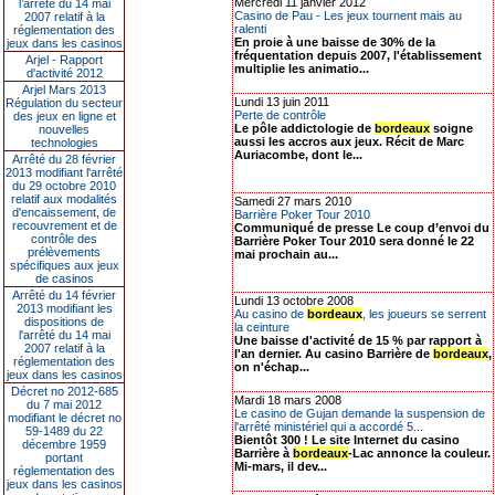
Mercredi 11 janvier 2012
l’arrêté du 14 mai
Casino de Pau - Les jeux tournent mais au
2007 relatif à la
ralenti
réglementation des
En proie à une baisse de 30% de la
jeux dans les casinos
fréquentation depuis 2007, l'établissement
Arjel - Rapport
multiplie les animatio...
d'activité 2012
Arjel Mars 2013
Lundi 13 juin 2011
Régulation du secteur
Perte de contrôle
des jeux en ligne et
Le pôle addictologie de
bordeaux
soigne
nouvelles
aussi les accros aux jeux. Récit de Marc
technologies
Auriacombe, dont le...
Arrêté du 28 février
2013 modifiant l'arrêté
du 29 octobre 2010
relatif aux modalités
Samedi 27 mars 2010
d'encaissement, de
Barrière Poker Tour 2010
recouvrement et de
Communiqué de presse Le coup d’envoi du
contrôle des
Barrière Poker Tour 2010 sera donné le 22
prélèvements
mai prochain au...
spécifiques aux jeux
de casinos
Arrêté du 14 février
Lundi 13 octobre 2008
2013 modifiant les
Au casino de
bordeaux
, les joueurs se serrent
dispositions de
la ceinture
l'arrêté du 14 mai
Une baisse d'activité de 15 % par rapport à
2007 relatif à la
l'an dernier. Au casino Barrière de
bordeaux
,
réglementation des
on n'échap...
jeux dans les casinos
Décret no 2012-685
Mardi 18 mars 2008
du 7 mai 2012
Le casino de Gujan demande la suspension de
modifiant le décret no
l'arrêté ministériel qui a accordé 5...
59-1489 du 22
Bientôt 300 ! Le site Internet du casino
décembre 1959
Barrière à
bordeaux
-Lac annonce la couleur.
portant
Mi-mars, il dev...
réglementation des
jeux dans les casinos