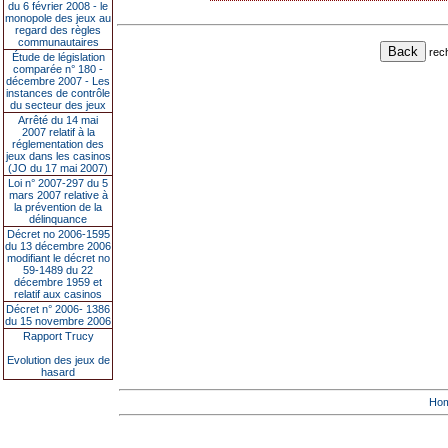
du 6 février 2008 - le
monopole des jeux au
regard des règles
communautaires
rec
Étude de législation
comparée n° 180 -
décembre 2007 - Les
instances de contrôle
du secteur des jeux
Arrêté du 14 mai
2007 relatif à la
réglementation des
jeux dans les casinos
(JO du 17 mai 2007)
Loi n° 2007-297 du 5
mars 2007 relative à
la prévention de la
délinquance
Décret no 2006-1595
du 13 décembre 2006
modifiant le décret no
59-1489 du 22
décembre 1959 et
relatif aux casinos
Décret n° 2006- 1386
du 15 novembre 2006
Rapport Trucy
Evolution des jeux de
hasard
Ho