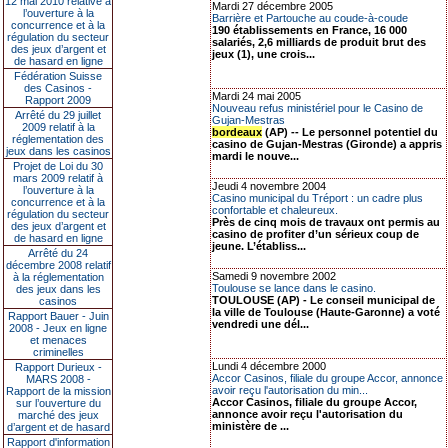
12 mai 2010 relative à
Mardi 27 décembre 2005
l’ouverture à la
Barrière et Partouche au coude-à-coude
concurrence et à la
190 établissements en France, 16 000
régulation du secteur
salariés, 2,6 milliards de produit brut des
des jeux d’argent et
jeux (1), une crois...
de hasard en ligne
Fédération Suisse
des Casinos -
Mardi 24 mai 2005
Rapport 2009
Nouveau refus ministériel pour le Casino de
Arrêté du 29 juillet
Gujan-Mestras
2009 relatif à la
bordeaux
(AP) -- Le personnel potentiel du
réglementation des
casino de Gujan-Mestras (Gironde) a appris
jeux dans les casinos
mardi le nouve...
Projet de Loi du 30
mars 2009 relatif à
Jeudi 4 novembre 2004
l’ouverture à la
Casino municipal du Tréport : un cadre plus
concurrence et à la
confortable et chaleureux.
régulation du secteur
Près de cinq mois de travaux ont permis au
des jeux d’argent et
casino de profiter d’un sérieux coup de
de hasard en ligne
jeune. L’établiss...
Arrêté du 24
décembre 2008 relatif
Samedi 9 novembre 2002
à la réglementation
Toulouse se lance dans le casino.
des jeux dans les
TOULOUSE (AP) - Le conseil municipal de
casinos
la ville de Toulouse (Haute-Garonne) a voté
Rapport Bauer - Juin
vendredi une dél...
2008 - Jeux en ligne
et menaces
criminelles
Lundi 4 décembre 2000
Rapport Durieux -
Accor Casinos, filiale du groupe Accor, annonce
MARS 2008 -
avoir reçu l'autorisation du min...
Rapport de la mission
Accor Casinos, filiale du groupe Accor,
sur l’ouverture du
annonce avoir reçu l'autorisation du
marché des jeux
ministère de ...
d’argent et de hasard
Rapport d'information