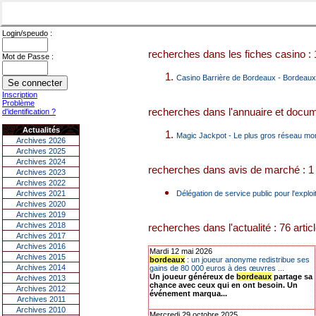
Login/speudo :
recherches dans les fiches casino : 
Mot de Passe :
Casino Barrière de Bordeaux - Bordeaux
Inscription
Problème
recherches dans l'annuaire et docume
d'identification ?
Actualités
Magic Jackpot - Le plus gros réseau mon
Archives 2026
Archives 2025
Archives 2024
recherches dans avis de marché : 1 
Archives 2023
Archives 2022
Archives 2021
Délégation de service public pour l'explo
Archives 2020
Archives 2019
Archives 2018
recherches dans l'actualité : 76 artic
Archives 2017
Archives 2016
Mardi 12 mai 2026
Archives 2015
bordeaux
: un joueur anonyme redistribue ses
Archives 2014
gains de 80 000 euros à des œuvres ...
Un joueur généreux de
bordeaux
partage sa
Archives 2013
chance avec ceux qui en ont besoin. Un
Archives 2012
événement marqua...
Archives 2011
Archives 2010
Mercredi 29 octobre 2025