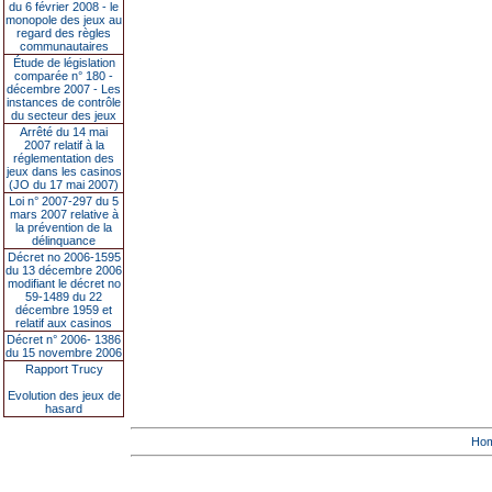
du 6 février 2008 - le
monopole des jeux au
regard des règles
communautaires
Étude de législation
comparée n° 180 -
décembre 2007 - Les
instances de contrôle
du secteur des jeux
Arrêté du 14 mai
2007 relatif à la
réglementation des
jeux dans les casinos
(JO du 17 mai 2007)
Loi n° 2007-297 du 5
mars 2007 relative à
la prévention de la
délinquance
Décret no 2006-1595
du 13 décembre 2006
modifiant le décret no
59-1489 du 22
décembre 1959 et
relatif aux casinos
Décret n° 2006- 1386
du 15 novembre 2006
Rapport Trucy
Evolution des jeux de
hasard
Ho