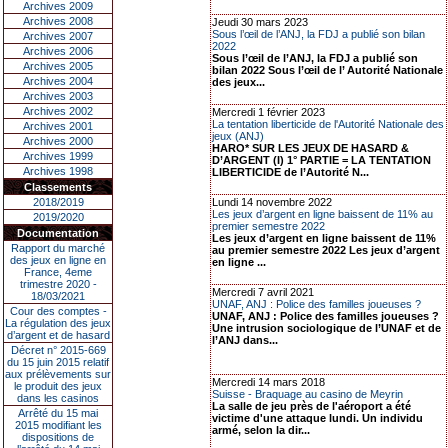
Archives 2009
Archives 2008
Jeudi 30 mars 2023
Sous l’œil de l’ANJ, la FDJ a publié son bilan
Archives 2007
2022
Archives 2006
Sous l’œil de l’ANJ, la FDJ a publié son
Archives 2005
bilan 2022 Sous l’œil de l’ Autorité Nationale
Archives 2004
des jeux...
Archives 2003
Archives 2002
Mercredi 1 février 2023
La tentation liberticide de l'Autorité Nationale des
Archives 2001
jeux (ANJ)
Archives 2000
HARO* SUR LES JEUX DE HASARD &
Archives 1999
D’ARGENT (I) 1° PARTIE = LA TENTATION
Archives 1998
LIBERTICIDE de l’Autorité N...
Classements
2018/2019
Lundi 14 novembre 2022
Les jeux d’argent en ligne baissent de 11% au
2019/2020
premier semestre 2022
Documentation
Les jeux d’argent en ligne baissent de 11%
Rapport du marché
au premier semestre 2022 Les jeux d’argent
des jeux en ligne en
en ligne ...
France, 4eme
trimestre 2020 -
Mercredi 7 avril 2021
18/03/2021
UNAF, ANJ : Police des familles joueuses ?
Cour des comptes -
UNAF, ANJ : Police des familles joueuses ?
La régulation des jeux
Une intrusion sociologique de l’UNAF et de
d’argent et de hasard
l’ANJ dans...
Décret n° 2015-669
du 15 juin 2015 relatif
aux prélèvements sur
Mercredi 14 mars 2018
le produit des jeux
Suisse - Braquage au casino de Meyrin
dans les casinos
La salle de jeu près de l'aéroport a été
Arrêté du 15 mai
victime d'une attaque lundi. Un individu
2015 modifiant les
armé, selon la dir...
dispositions de