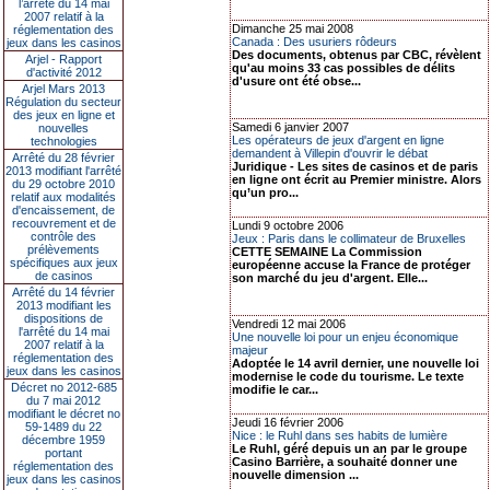
l’arrêté du 14 mai
2007 relatif à la
Dimanche 25 mai 2008
réglementation des
Canada : Des usuriers rôdeurs
jeux dans les casinos
Des documents, obtenus par CBC, révèlent
Arjel - Rapport
qu'au moins 33 cas possibles de délits
d'activité 2012
d'usure ont été obse...
Arjel Mars 2013
Régulation du secteur
des jeux en ligne et
Samedi 6 janvier 2007
nouvelles
Les opérateurs de jeux d'argent en ligne
technologies
demandent à Villepin d'ouvrir le débat
Arrêté du 28 février
Juridique - Les sites de casinos et de paris
2013 modifiant l'arrêté
en ligne ont écrit au Premier ministre. Alors
du 29 octobre 2010
qu’un pro...
relatif aux modalités
d'encaissement, de
recouvrement et de
Lundi 9 octobre 2006
contrôle des
Jeux : Paris dans le collimateur de Bruxelles
prélèvements
CETTE SEMAINE La Commission
spécifiques aux jeux
européenne accuse la France de protéger
de casinos
son marché du jeu d'argent. Elle...
Arrêté du 14 février
2013 modifiant les
dispositions de
Vendredi 12 mai 2006
l'arrêté du 14 mai
Une nouvelle loi pour un enjeu économique
2007 relatif à la
majeur
réglementation des
Adoptée le 14 avril dernier, une nouvelle loi
jeux dans les casinos
modernise le code du tourisme. Le texte
Décret no 2012-685
modifie le car...
du 7 mai 2012
modifiant le décret no
Jeudi 16 février 2006
59-1489 du 22
Nice : le Ruhl dans ses habits de lumière
décembre 1959
Le Ruhl, géré depuis un an par le groupe
portant
Casino Barrière, a souhaité donner une
réglementation des
nouvelle dimension ...
jeux dans les casinos