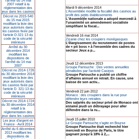
l’arrêté du 14 mai
2007 relatif à la
Mardi 9 décembre 2014
réglementation des
L'Assemblée modifie la fiscalité des casinos au
jeux dans les casinos
profit des petits établissements
Décret no 2015-540
L'Assemblée nationale a adopté mercredi à
du 15 mai 2015
l'unanimité un amendement socialiste
modifiant la liste des
simplifiant la fiscal...
jeux autorisés dans
les casinos fixée par
l’article D.321-13 du
Vendredi 16 mai 2014
code de la sécurité
Zizanie chez les croupiers monégasques
intérieure
L’élargissement du recrutement de postes
de « pit boss » à l’ensemble des cadres du
Arrêté du 30
secteur Jeux a p...
décembre 2014
modifiant les
dispositions de
l’arrêté du 14 mai
Jeudi 12 décembre 2013
2007
Groupe Partouche : Des ventes annuelles
Décret no 2014-1726
pénalisées par l’activité Casinos
du 30 décembre 2014
Groupe Partouche a publié un chiffre
modifiant la liste des
d'affaires annuel en retrait. En cause, une
jeux autorisés dans
baisse de son activ...
les casinos fixée par
l’article D. 321-13 du
Vendredi 22 juin 2012
code de la sécurité
Monaco : des croupiers dans la rue pour
intérieure
défendre leurs retraites
Décret no 2014-1724
Des salariés du secteur privé de Monaco ont
du 30 décembre 2014
entamé jeudi un débrayage pour aller
relatif à la
défendre dans la ru...
réglementation des
jeux dans les casinos
Jeudi 15 juillet 2010
Les jeux d’argent en
Le Groupe Partouche s'agite en Bourse
France - Avril 2014
Groupe Partouche était recherché hier
Arrêté du 6 décembre
mercredi en Bourse de Paris, le titre
2013 modifiant les
gagnant jusqu'à 18% à 2,...
dispositions de