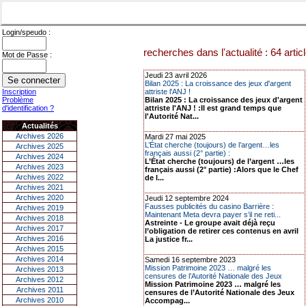
Login/speudo :
recherches dans l'actualité : 64 artic
Mot de Passe :
Jeudi 23 avril 2026
Bilan 2025 : La croissance des jeux d'argent
Inscription
attriste l'ANJ !
Problème
Bilan 2025 : La croissance des jeux d'argent
d'identification ?
attriste l'ANJ ! :Il est grand temps que
l'Autorité Nat...
Actualités
Archives 2026
Mardi 27 mai 2025
L’État cherche (toujours) de l’argent…les
Archives 2025
français aussi (2° partie) :
Archives 2024
L’État cherche (toujours) de l’argent …les
Archives 2023
français aussi (2° partie) :Alors que le Chef
Archives 2022
de l...
Archives 2021
Archives 2020
Jeudi 12 septembre 2024
Fausses publicités du casino Barrière :
Archives 2019
Maintenant Meta devra payer s’il ne reti...
Archives 2018
Astreinte - Le groupe avait déjà reçu
Archives 2017
l’obligation de retirer ces contenus en avril
Archives 2016
La justice fr...
Archives 2015
Archives 2014
Samedi 16 septembre 2023
Mission Patrimoine 2023 … malgré les
Archives 2013
censures de l’Autorité Nationale des Jeux
Archives 2012
Mission Patrimoine 2023 … malgré les
Archives 2011
censures de l’Autorité Nationale des Jeux
Archives 2010
Accompag...