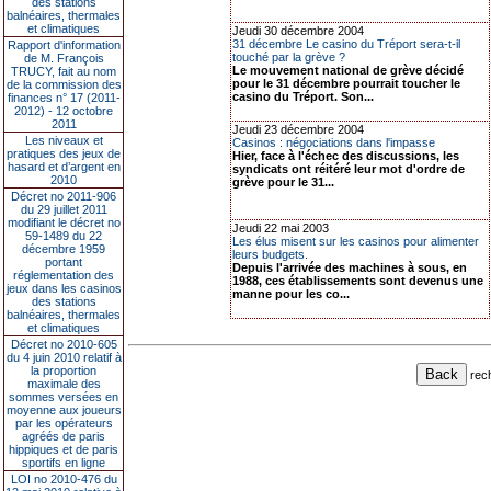
des stations
balnéaires, thermales
et climatiques
Jeudi 30 décembre 2004
31 décembre Le casino du Tréport sera-t-il
Rapport d'information
touché par la grève ?
de M. François
Le mouvement national de grève décidé
TRUCY, fait au nom
pour le 31 décembre pourrait toucher le
de la commission des
casino du Tréport. Son...
finances n° 17 (2011-
2012) - 12 octobre
2011
Jeudi 23 décembre 2004
Les niveaux et
Casinos : négociations dans l'impasse
pratiques des jeux de
Hier, face à l'échec des discussions, les
hasard et d’argent en
syndicats ont réitéré leur mot d'ordre de
2010
grève pour le 31...
Décret no 2011-906
du 29 juillet 2011
modifiant le décret no
Jeudi 22 mai 2003
59-1489 du 22
Les élus misent sur les casinos pour alimenter
décembre 1959
leurs budgets.
portant
Depuis l'arrivée des machines à sous, en
réglementation des
1988, ces établissements sont devenus une
jeux dans les casinos
manne pour les co...
des stations
balnéaires, thermales
et climatiques
Décret no 2010-605
du 4 juin 2010 relatif à
la proportion
rec
maximale des
sommes versées en
moyenne aux joueurs
par les opérateurs
agréés de paris
hippiques et de paris
sportifs en ligne
LOI no 2010-476 du