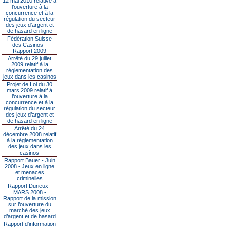
12 mai 2010 relative à
l’ouverture à la
concurrence et à la
régulation du secteur
des jeux d’argent et
de hasard en ligne
Fédération Suisse
des Casinos -
Rapport 2009
Arrêté du 29 juillet
2009 relatif à la
réglementation des
jeux dans les casinos
Projet de Loi du 30
mars 2009 relatif à
l’ouverture à la
concurrence et à la
régulation du secteur
des jeux d’argent et
de hasard en ligne
Arrêté du 24
décembre 2008 relatif
à la réglementation
des jeux dans les
casinos
Rapport Bauer - Juin
2008 - Jeux en ligne
et menaces
criminelles
Rapport Durieux -
MARS 2008 -
Rapport de la mission
sur l’ouverture du
marché des jeux
d’argent et de hasard
Rapport d'information