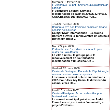
Mercredi 18 février 2009
F-Villeneuve-Loubet : Services d'exploitation de
casinos
F-Villeneuve-Loubet: Services
d'exploitation de casinos 2009/S 32-046630
CONCESSION DE TRAVAUX PUB...
Jeudi 30 octobre 2008
Barrière ouvre son troisième casino en Alsace,
non loin de la Suisse
Colmar (AWP International) - Le groupe
Barrière ouvrira le 1er novembre un casino à
Blotzheim (Haut-...
Mardi 24 juin 2008
Partouche met 17 millions sur la table pour
rester au Palm Beach
La ville a retenu le groupe pour le
renouvellement de l'autorisation
d'exploitation d'un casino. Un ...
Vendredi 28 mars 2008
Casino de Boulogne : Place de la République, le
nouveau casino ouvre ses portes ...
Les travaux avaient débuté au printemps
2007. Pour Jack Ary Hamo, le directeur du
casino, et les 90 ...
Lundi 15 octobre 2007
Casino d'Houlgate : Accords des élus pour
l'extension du casino
Le conseil municipal, présidé par André
Fauvel, a voté jeudi soir à l'unanimité, le
projet d'extensi...