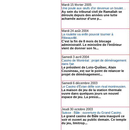
Mardi 15 février 2005
Une poule aux œufs d’or devenue un boulet…
Au sein du tribunal civil de Ramallah se
déroule depuis des années une lutte
acharnée autour d’une p...
Mardi 24 août 2004
La roulette va enfin pouvoir tourner à
Ribeauvillé.
C'est la fin de 8 mois de blocage
administratif. Le ministère de l'Intérieur
vient de donner son fe...
Samedi 3 avril 2004
Casino de Montréal : projet de déménagement
dans l'air.
Le président de Loto-Québec, Alain
Cousineau, est sur le point de relancer le
projet de déménagement...
Samedi 6 décembre 2003
Le Casino d’Evian défie son rival montreusien.
La maison de jeu de la station thermale
ouvre dans quelques jours un nouvel
espace de jeu. La pressi...
Jeudi 30 octobre 2003
Suisse : Bâle : ouverture du Grand Casino.
Le grand casino de Bâle sera inauguré ce
soir et ouvert au public demain. Ce temple
du jeu, limitrop...