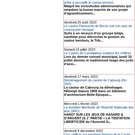
prête à accueillir le casino proviso...
Malgré les vicissitudes administratives qui
retardent la bonne marche de son projet
d’agrandissement...
Vendredi 25 août 2023
Le casino Partouche de Berck voit son avis de
concession révoqué
Suite à un recours d’un groupe belge,
candidat pour décrocher la gestion du
casino berckois, le Trib...
Samedi 15 juillet 2023
Le Casino de Casteljaloux explose les chiffres
Lors du dernier conseil municipal, lundi 10
juillet dernier, le traditionnel tirage des jurés
d’assi...
Vendredi 17 mars 2023
Déménagement du casino de Cabourg d'ici
2025
Le casino de Cabourg va déménager.
Hébergé depuis 1909 dans un bâtiment
d'architecture Belle-Epoque,...
Mercredi 1 février 2023
La tentation liberticide de l'Autorité Nationale des
jeux (ANJ)
HARO* SUR LES JEUX DE HASARD &
D’ARGENT (I) 1° PARTIE = LA TENTATION
LIBERTICIDE de l’Autorité N...
Vendredi 9 décembre 2022
Ces chiffres qui montrent l'impact de la Covid-