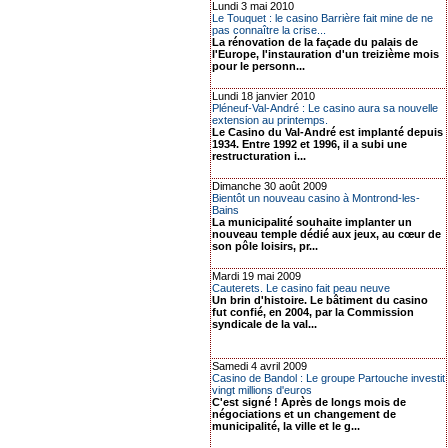
Lundi 3 mai 2010
Le Touquet : le casino Barrière fait mine de ne
pas connaître la crise...
La rénovation de la façade du palais de
l'Europe, l'instauration d'un treizième mois
pour le personn...
Lundi 18 janvier 2010
Pléneuf-Val-André : Le casino aura sa nouvelle
extension au printemps.
Le Casino du Val-André est implanté depuis
1934. Entre 1992 et 1996, il a subi une
restructuration i...
Dimanche 30 août 2009
Bientôt un nouveau casino à Montrond-les-
Bains
La municipalité souhaite implanter un
nouveau temple dédié aux jeux, au cœur de
son pôle loisirs, pr...
Mardi 19 mai 2009
Cauterets. Le casino fait peau neuve
Un brin d'histoire. Le bâtiment du casino
fut confié, en 2004, par la Commission
syndicale de la val...
Samedi 4 avril 2009
Casino de Bandol : Le groupe Partouche investit
vingt millions d'euros
C'est signé ! Après de longs mois de
négociations et un changement de
municipalité, la ville et le g...