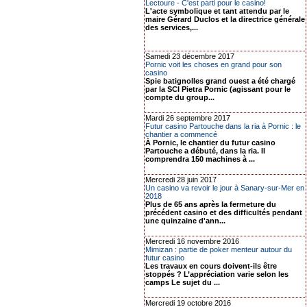
Lectoure - C'est parti pour le casino!
L'acte symbolique et tant attendu par le
maire Gérard Duclos et la directrice générale
des services,...
Samedi 23 décembre 2017
Pornic voit les choses en grand pour son
casino
Spie batignolles grand ouest a été chargé
par la SCI Pietra Pornic (agissant pour le
compte du group...
Mardi 26 septembre 2017
Futur casino Partouche dans la ria à Pornic : le
chantier a commencé
À Pornic, le chantier du futur casino
Partouche a débuté, dans la ria. Il
comprendra 150 machines à ...
Mercredi 28 juin 2017
Un casino va revoir le jour à Sanary-sur-Mer en
2018
Plus de 65 ans après la fermeture du
précédent casino et des difficultés pendant
une quinzaine d'ann...
Mercredi 16 novembre 2016
Mimizan : partie de poker menteur autour du
futur casino
Les travaux en cours doivent-ils être
stoppés ? L’appréciation varie selon les
camps Le sujet du ...
Mercredi 19 octobre 2016