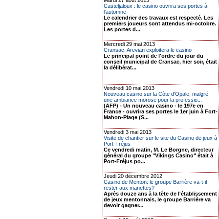
Mardi 27 août 2013
Casteljaloux : le casino ouvrira ses portes à
l’automne
Le calendrier des travaux est respecté. Les
premiers joueurs sont attendus mi-octobre.
Les portes d...
Mercredi 29 mai 2013
Cransac. Arevian exploitera le casino
Le principal point de l'ordre du jour du
conseil municipal de Cransac, hier soir, était
la délibérat...
Vendredi 10 mai 2013
Nouveau casino sur la Côte d'Opale, malgré
une ambiance morose pour la professio...
(AFP) - Un nouveau casino - le 197e en
France - ouvrira ses portes le 1er juin à Fort-
Mahon-Plage (S...
Vendredi 3 mai 2013
Visite de chantier sur le site du Casino de jeux à
Port-Fréjus
Ce vendredi matin, M. Le Borgne, directeur
général du groupe "Vikings Casino" était à
Port-Fréjus po...
Jeudi 20 décembre 2012
Casino de Menton: le groupe Barrière va-t-il
rester aux manettes?
Après douze ans à la tête de l'établissement
de jeux mentonnais, le groupe Barrière va
devoir gagner...