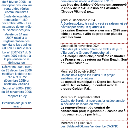
nouveau casino de la Vannerie à 31 m...
du 6 février 2008 - le
Les élus des Sables-d'Olonne ont approuvé
monopole des jeux au
le choix de la SAS Casino des Atlantes
regard des règles
(Groupe Vikings) po...
communautaires
Étude de législation
comparée n° 180 -
Jeudi 26 décembre 2024
décembre 2007 - Les
À Bordeaux-Lac, le casino veut se rajeunir et se
instances de contrôle
développer dans un quartier à «...
du secteur des jeux
Le casino Barrière lancera en mars 2025 une
série de travaux afin de proposer plus de
Arrêté du 14 mai
jeux électroni...
2007 relatif à la
réglementation des
jeux dans les casinos
Vendredi 29 novembre 2024
(JO du 17 mai 2007)
"Une des plus belles offres de tables de jeux
Loi n° 2007-297 du 5
d’Europe": le Groupe Partouche fai...
mars 2007 relative à
Le Groupe Partouche, deuxième casinotier
la prévention de la
de France, est de retour au Palm Beach. Son
délinquance
nouveau casino ...
Décret no 2006-1595
du 13 décembre 2006
Mercredi 16 octobre 2024
modifiant le décret no
Un casino à Digne-les-Bains : un projet
59-1489 du 22
ambitieux et prometteur
décembre 1959 et
Le conseil municipal de Digne-les-Bains a
relatif aux casinos
validé, le 8 octobre, un contrat avec le
Décret n° 2006- 1386
groupe Golden Pal...
du 15 novembre 2006
Rapport Trucy
Mercredi 11 septembre 2024
Casino de Berck : à nouveau, la justice annule
Evolution des jeux de
la décision de la ville en faveur...
hasard
Le renouvellement du contrat de
concession pour la gestion du casino est à
nouveau retoqué par le tr...
Mercredi 17 juillet 2024
Les Sables-d’Olonne Vendée. Le CASINO