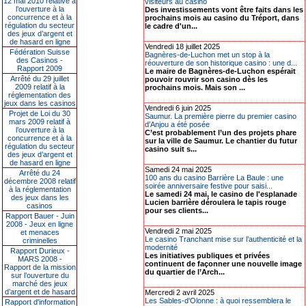
12 mai 2010 relative à
visiteurs au casino
l’ouverture à la
Des investissements vont être faits dans les
concurrence et à la
prochains mois au casino du Tréport, dans
régulation du secteur
le cadre d'un...
des jeux d’argent et
de hasard en ligne
Vendredi 18 juillet 2025
Fédération Suisse
Bagnères-de-Luchon met un stop à la
des Casinos -
réouverture de son historique casino : une d...
Rapport 2009
Le maire de Bagnères-de-Luchon espérait
Arrêté du 29 juillet
pouvoir rouvrir son casino dès les
2009 relatif à la
prochains mois. Mais son ...
réglementation des
jeux dans les casinos
Vendredi 6 juin 2025
Projet de Loi du 30
Saumur. La première pierre du premier casino
mars 2009 relatif à
d’Anjou a été posée
l’ouverture à la
C’est probablement l’un des projets phare
concurrence et à la
sur la ville de Saumur. Le chantier du futur
régulation du secteur
casino suit s...
des jeux d’argent et
de hasard en ligne
Samedi 24 mai 2025
Arrêté du 24
100 ans du casino Barrière La Baule : une
décembre 2008 relatif
soirée anniversaire festive pour saisi...
à la réglementation
Le samedi 24 mai, le casino de l'esplanade
des jeux dans les
Lucien barrière déroulera le tapis rouge
casinos
pour ses clients...
Rapport Bauer - Juin
2008 - Jeux en ligne
Vendredi 2 mai 2025
et menaces
Le casino Tranchant mise sur l’authenticité et la
criminelles
modernité
Rapport Durieux -
Les initiatives publiques et privées
MARS 2008 -
continuent de façonner une nouvelle image
Rapport de la mission
du quartier de l’Arch...
sur l’ouverture du
marché des jeux
d’argent et de hasard
Mercredi 2 avril 2025
Les Sables-d'Olonne : à quoi ressemblera le
Rapport d'information