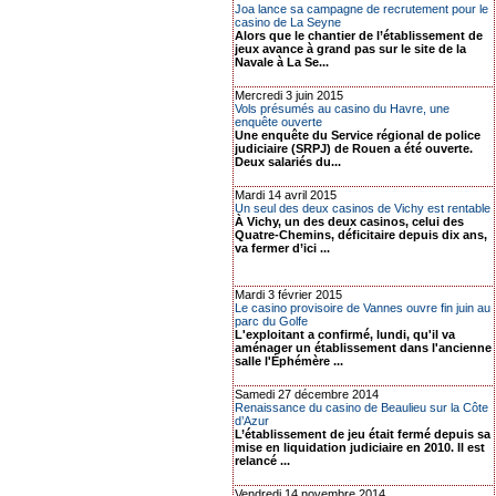
Joa lance sa campagne de recrutement pour le
casino de La Seyne
Alors que le chantier de l’établissement de
jeux avance à grand pas sur le site de la
Navale à La Se...
Mercredi 3 juin 2015
Vols présumés au casino du Havre, une
enquête ouverte
Une enquête du Service régional de police
judiciaire (SRPJ) de Rouen a été ouverte.
Deux salariés du...
Mardi 14 avril 2015
Un seul des deux casinos de Vichy est rentable
À Vichy, un des deux casinos, celui des
Quatre-Chemins, déficitaire depuis dix ans,
va fermer d’ici ...
Mardi 3 février 2015
Le casino provisoire de Vannes ouvre fin juin au
parc du Golfe
L'exploitant a confirmé, lundi, qu'il va
aménager un établissement dans l'ancienne
salle l'Éphémère ...
Samedi 27 décembre 2014
Renaissance du casino de Beaulieu sur la Côte
d’Azur
L’établissement de jeu était fermé depuis sa
mise en liquidation judiciaire en 2010. Il est
relancé ...
Vendredi 14 novembre 2014