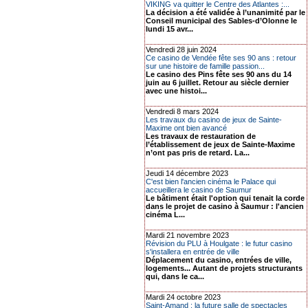
VIKING va quitter le Centre des Atlantes :...
La décision a été validée à l’unanimité par le
Conseil municipal des Sables-d’Olonne le
lundi 15 avr...
Vendredi 28 juin 2024
Ce casino de Vendée fête ses 90 ans : retour
sur une histoire de famille passion...
Le casino des Pins fête ses 90 ans du 14
juin au 6 juillet. Retour au siècle dernier
avec une histoi...
Vendredi 8 mars 2024
Les travaux du casino de jeux de Sainte-
Maxime ont bien avancé
Les travaux de restauration de
l’établissement de jeux de Sainte-Maxime
n’ont pas pris de retard. La...
Jeudi 14 décembre 2023
C'est bien l'ancien cinéma le Palace qui
accueillera le casino de Saumur
Le bâtiment était l'option qui tenait la corde
dans le projet de casino à Saumur : l'ancien
cinéma L...
Mardi 21 novembre 2023
Révision du PLU à Houlgate : le futur casino
s'installera en entrée de ville
Déplacement du casino, entrées de ville,
logements... Autant de projets structurants
qui, dans le ca...
Mardi 24 octobre 2023
Saint-Amand : la future salle de spectacles