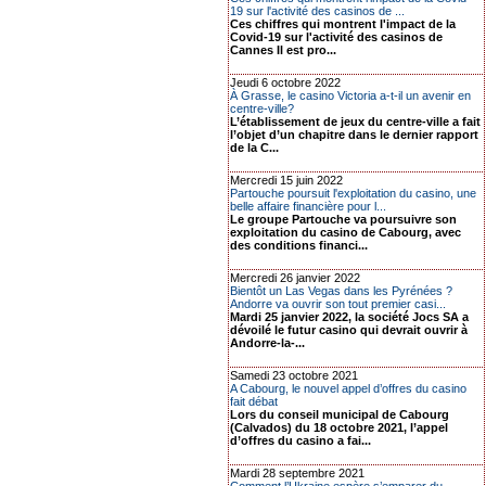
19 sur l'activité des casinos de ...
Ces chiffres qui montrent l'impact de la
Covid-19 sur l'activité des casinos de
Cannes Il est pro...
Jeudi 6 octobre 2022
À Grasse, le casino Victoria a-t-il un avenir en
centre-ville?
L’établissement de jeux du centre-ville a fait
l’objet d’un chapitre dans le dernier rapport
de la C...
Mercredi 15 juin 2022
Partouche poursuit l'exploitation du casino, une
belle affaire financière pour l...
Le groupe Partouche va poursuivre son
exploitation du casino de Cabourg, avec
des conditions financi...
Mercredi 26 janvier 2022
Bientôt un Las Vegas dans les Pyrénées ?
Andorre va ouvrir son tout premier casi...
Mardi 25 janvier 2022, la société Jocs SA a
dévoilé le futur casino qui devrait ouvrir à
Andorre-la-...
Samedi 23 octobre 2021
A Cabourg, le nouvel appel d’offres du casino
fait débat
Lors du conseil municipal de Cabourg
(Calvados) du 18 octobre 2021, l’appel
d’offres du casino a fai...
Mardi 28 septembre 2021