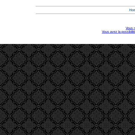
Ho
Vous r
Vous avez la possibili