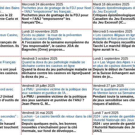
Mercredi 24 décembre 2025
Mardi 16 décembre 2025
été des Bains
Pochettes jeux de grattage de la FDJ pour Noel
Critiques épistémologiques d
...
= l'ANJ "empoisonne" les français...
du Jeu Excessif
o le 22
Pochettes jeux de grattage de la FDJ pour
Critiques épistémologiques
nte-Carlo et
Noel = l'ANJ "empoisonne" les
Canadien du Jeu Excessif
français"De...
du Jeu Excessif (IC...
Lundi 10 novembre 2025
Mercredi 5 novembre 2025
resus Casino,
Excès ou plaisir : la roue de la prévention
« Les casinos illégaux en lig
ludique au casino Bagnoles
implantés et font preuve d’une
rançais de
A l'occasion de la semaine européenne du
Article de Propos recueilli
étention. Ils
"jeu responsable", le casino JOA de
Tacchi Le marché illégal d
Bagnoles (Orne) propose...
ligne aurait le v...
Vendredi 3 octobre 2025
Lundi 1 septembre 2025
 de Français
Quand la doxa du jeu pathologie maladie se
Le « Las Vegas des Alpes » e
déchaine contre les casinos en ligne
en plus de casinos doivent fe
is ont joué
Quand la doxa du jeu pathologie maladie se
Depuis le début de l’année
des casinos
déchaine contre les casinos en ligneQuand
et la Suisse échangent au
la doxa du jeu ...
listes de jo...
Vendredi 18 juillet 2025
Vendredi 27 juin 2025
cord avec
Le PMU : première victime de la politique des
Pour la quatrième année cons
jeux sanitaire et punitive de l’A...
de Menton lance sa Semaine 
DJ United
Le PMU : première victime de la politique
Pendant toute la semaine, 
 d'outils de
des jeux sanitaire et punitive de l’ANJ ?
de jeux sensibilise ses cli
Jean-Pierre G. M...
risques d’addicti...
Vendredi 16 mai 2025
Lundi 7 avril 2025
x secondes” :
Luchon - Le casino bientôt de retour dans la cité
2024 : une année de gambli
n...
thermale
l’Autorité Nationale des Jeu
 de hasard
Depuis quelques mois, les bonnes
2024 : une année de gamb
 et touchent
nouvelles s’enchaînent pour la cité
l’Autorité Nationale des J
thermale, sur fond de développe...
(ANJ)___________________