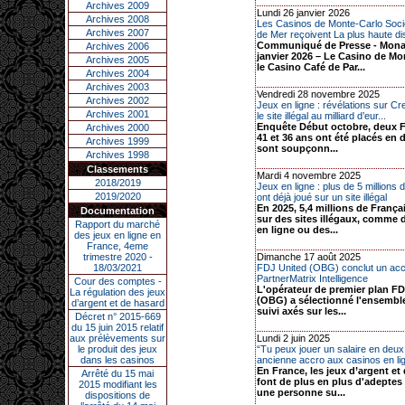
Archives 2009
Lundi 26 janvier 2026
Archives 2008
Les Casinos de Monte-Carlo Soci
Archives 2007
de Mer reçoivent La plus haute dis
Communiqué de Presse - Monac
Archives 2006
janvier 2026 – Le Casino de Mo
Archives 2005
le Casino Café de Par...
Archives 2004
Archives 2003
Vendredi 28 novembre 2025
Archives 2002
Jeux en ligne : révélations sur C
Archives 2001
le site illégal au milliard d’eur...
Enquête Début octobre, deux F
Archives 2000
41 et 36 ans ont été placés en d
Archives 1999
sont soupçonn...
Archives 1998
Classements
Mardi 4 novembre 2025
2018/2019
Jeux en ligne : plus de 5 millions
2019/2020
ont déjà joué sur un site illégal
En 2025, 5,4 millions de França
Documentation
sur des sites illégaux, comme 
Rapport du marché
en ligne ou des...
des jeux en ligne en
France, 4eme
trimestre 2020 -
Dimanche 17 août 2025
18/03/2021
FDJ United (OBG) conclut un ac
PartnerMatrix Intelligence
Cour des comptes -
L'opérateur de premier plan F
La régulation des jeux
(OBG) a sélectionné l'ensemble
d’argent et de hasard
suivi axés sur les...
Décret n° 2015-669
du 15 juin 2015 relatif
aux prélèvements sur
Lundi 2 juin 2025
le produit des jeux
“Tu peux jouer un salaire en deu
dans les casinos
ancienne accro aux casinos en lig
En France, les jeux d’argent et
Arrêté du 15 mai
font de plus en plus d'adeptes
2015 modifiant les
une personne su...
dispositions de