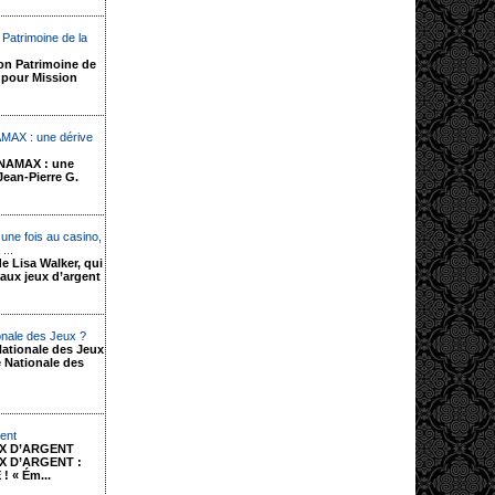
 Patrimoine de la
ion Patrimoine de
 pour Mission
AMAX : une dérive
INAMAX : une
 Jean-Pierre G.
une fois au casino,
...
e Lisa Walker, qui
 aux jeux d’argent
ionale des Jeux ?
 Nationale des Jeux
é Nationale des
gent
UX D’ARGENT
X D’ARGENT :
 « Ém...