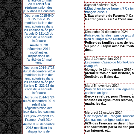
l’arrêté du 14 mai
2007 relatif à la
Samedi 8 février 2025
réglementation des
L’État cherche de l’argent ? Ca to
jeux dans les casinos
français aussi !
Décret no 2015-540
L’État cherche de l’argent ? C
du 15 mai 2015
les français aussi ! « C'est une t
modifiant la liste des
jeux autorisés dans
les casinos fixée par
Dimanche 29 décembre 2024
l’article D.321-13 du
Police des familles : pas de jeux 
code de la sécurité
pied du sapin avec l’Autorité N...
intérieure
Police des familles : pas de je
Arrêté du 30
au pied du sapin avec l’Autorit
décembre 2014
des...
modifiant les
dispositions de
Mardi 19 novembre 2024
l’arrêté du 14 mai
Le premier Casino de Monte-Carl
2007
inauguré
Décret no 2014-1726
Monaco, le 15 novembre 2024 - 
du 30 décembre 2014
première fois de son histoire, 
modifiant la liste des
Société des Bains d...
jeux autorisés dans
les casinos fixée par
l’article D. 321-13 du
Mardi 5 novembre 2024
code de la sécurité
Bras de fer en vue sur la légalisa
intérieure
casinos en ligne
Bercy se refuse, pour l'heure, à 
Décret no 2014-1724
casinos en ligne, mais recevra,
du 30 décembre 2014
matin, les d...
relatif à la
réglementation des
jeux dans les casinos
Mercredi 23 octobre 2024
Les jeux d’argent en
Une majorité de Français soutient 
France - Avril 2014
des casinos en ligne, selon un...
62% des Français se disent fav
Arrêté du 6 décembre
l'encadrement par la loi des je
2013 modifiant les
sur Internet, et...
dispositions de