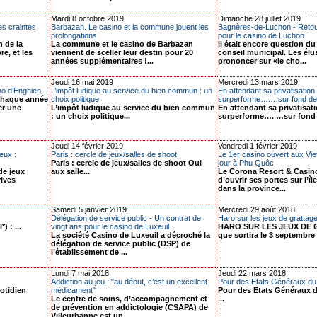
Mardi 8 octobre 2019
Dimanche 28 juillet 2019
es craintes
Barbazan. Le casino et la commune jouent les
Bagnères-de-Luchon - Retour
prolongations
pour le casino de Luchon
n de la
La commune et le casino de Barbazan
Il était encore question du
e, et les
viennent de sceller leur destin pour 20
conseil municipal. Les élu
années supplémentaires !...
prononcer sur «le cho...
Jeudi 16 mai 2019
Mercredi 13 mars 2019
no d’Enghien
L’impôt ludique au service du bien commun : un
En attendant sa privatisation
 chaque année
choix politique
surperforme….…sur fond de 
er une
L’impôt ludique au service du bien commun
En attendant sa privatisat
: un choix politique...
surperforme…. …sur fond de
Jeudi 14 février 2019
Vendredi 1 février 2019
eux :
Paris : cercle de jeux/salles de shoot
Le 1er casino ouvert aux Vie
Paris : cercle de jeux/salles de shoot Oui
jour à Phu Quôc
de jeux
aux salle...
Le Corona Resort & Casin
vives
d’ouvrir ses portes sur l’î
dans la province...
Samedi 5 janvier 2019
Mercredi 29 août 2018
:
Délégation de service public - Un contrat de
Haro sur les jeux de grattag
) : ...
vingt ans pour le casino de Luxeuil
HARO SUR LES JEUX DE 
La société Casino de Luxeuil a décroché la
que sortira le 3 septembre 
délégation de service public (DSP) de
l’établissement de ...
Lundi 7 mai 2018
Jeudi 22 mars 2018
Addiction au jeu : "au début, c’est un excellent
Pour des Etats Généraux du
otidien
médicament"
Pour des Etats Généraux d
Le centre de soins, d’accompagnement et
...
de prévention en addictologie (CSAPA) de
Villeurbanne est un...