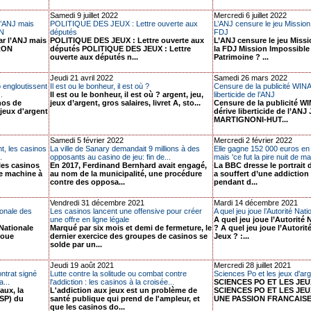
Samedi 9 juillet 2022
Mercredi 6 juillet 2022
l’ANJ mais
POLITIQUE DES JEUX : Lettre ouverte aux
L’ANJ censure le jeu Mission
N
députés
FDJ
ar l’ANJ mais
POLITIQUE DES JEUX : Lettre ouverte aux
L’ANJ censure le jeu Miss
RON
députés POLITIQUE DES JEUX : Lettre
la FDJ Mission Impossible
ouverte aux députés n...
Patrimoine ? ...
Jeudi 21 avril 2022
Samedi 26 mars 2022
 engloutissent
Il est ou le bonheur, il est où ?
Censure de la publicité WIN
.
Il est ou le bonheur, il est où ? argent, jeu,
liberticide de l’ANJ
nos de
jeux d’argent, gros salaires, livret A, sto...
Censure de la publicité W
 jeux d'argent
dérive liberticide de l’ANJ
MARTIGNONI-HUT...
Samedi 5 février 2022
Mercredi 2 février 2022
nt, les casinos
La ville de Sanary demandait 9 millions à des
Elle gagne 152 000 euros en 
.
opposants au casino de jeu: fin de...
mais 'ce fut la pire nuit de ma 
 les casinos
En 2017, Ferdinand Bernhard avait engagé,
La BBC dresse le portrait d
e machine à
au nom de la municipalité, une procédure
a souffert d’une addiction
contre des opposa...
pendant d...
Vendredi 31 décembre 2021
Mardi 14 décembre 2021
tionale des
Les casinos lancent une offensive pour créer
A quel jeu joue l’Autorité Nat
une offre en ligne légale
A quel jeu joue l’Autorité
 Nationale
Marqué par six mois et demi de fermeture, le
? A quel jeu joue l’Autorit
 joue
dernier exercice des groupes de casinos se
Jeux ? :...
solde par un...
Jeudi 19 août 2021
Mercredi 28 juillet 2021
ntrat signé
Lutte contre la solitude ou combat contre
Sciences Po et les jeux d'ar
...
l'addiction : les casinos à la croisée...
SCIENCES PO ET LES JE
aux, la
L'addiction aux jeux est un problème de
SCIENCES PO ET LES JEU
DSP) du
santé publique qui prend de l'ampleur, et
UNE PASSION FRANCAISE !
que les casinos do...