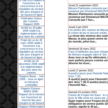
12 mai 2010 relative à
l’ouverture à la
Jeudi 22 septembre 2022
concurrence et à la
Mission Patrimoine censurée par 
régulation du secteur
soutenue par Emmanuel MACRO
des jeux d’argent et
Mission Patrimoine censurée p
de hasard en ligne
soutenue par Emmanuel MAC
Fédération Suisse
Censurée par l’ Aut...
des Casinos -
Rapport 2009
Jeudi 2 juin 2022
Arrêté du 29 juillet
Les pertes des casinos de Macao
2009 relatif à la
le centre de jeu et aucune solutio..
réglementation des
La chute des revenus des casi
jeux dans les casinos
Macao, le plus grand centre de
Projet de Loi du 30
du monde, pèse lour...
mars 2009 relatif à
l’ouverture à la
concurrence et à la
Vendredi 18 mars 2022
régulation du secteur
Face à l'addiction aux jeux d'arge
des jeux d’argent et
de Monaco engagés dans le "jeu..
de hasard en ligne
Avec tout ce qu’ils véhiculent,
sont parfois perçus comme un
Arrêté du 24
dévorer les écon...
décembre 2008 relatif
à la réglementation
des jeux dans les
Lundi 17 janvier 2022
casinos
A quel(s) jeu(x) joue l’Autorité Na
Rapport Bauer - Juin
Jeux ? (II)
2008 - Jeux en ligne
A quel(s) jeu(x) joue l’Autorité
et menaces
des Jeux ? (II) A quel(s) jeu(x)
criminelles
l’Autorité Nat...
Rapport Durieux -
MARS 2008 -
Samedi 23 octobre 2021
Rapport de la mission
Casino de Forges-les-Eaux : le co
sur l’ouverture du
avec la Ville remis en cause par Ja
marché des jeux
Sujet majeur pour Forges-les-E
d’argent et de hasard
délégation de service public (
Rapport d'information
casino, signée le 30 jui...