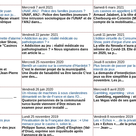
Mercredi 7 avril 2021
Samedi 6 mars 2021
 de yuan
UNAF, ANJ : Police des familles joueuses ?
Les casinos en appellent à l’
p aux ju...
UNAF, ANJ : Police des familles joueuses ?
Arnaud Jalabert, à la tête 
acao visant
Une intrusion sociologique de l’UNAF et de
Cherbourg-en-Cotentin (M
mérique
l’ANJ dans...
compte de la mobilisatio...
Vendredi 22 janvier 2021
Lundi 11 janvier 2021
nnette d'alarme
« Addiction au jeu : réalité médicale ou
L’édition virtuelle du Consum
Poker Show,
pathologisation ? »
Show, point d’orgue d’une ann
de "Casinos
« Addiction au jeu : réalité médicale ou
La ville du Nevada n’aura 
pathologisation ? » Nous signalons dans
séisme du Covid-19. Elle de
cet article la ...
en 2020, sa p...
Mercredi 25 novembre 2020
Jeudi 8 octobre 2020
Bientôt un casino sur la commune d’Hardelot ?
Plus besoin de passer par la 
em et
C’est le dernier projet de la municipalité.
interdit de jeux
 Jean-Pierre
Une étude de faisabilité va être lancée C’est
La demande d’interdiction
une des...
jeux va être simplifiée à p
novembre. Les jo...
Vendredi 26 juin 2020
Mercredi 8 avril 2020
Un réseau de machines à sous clandestines
Gambling, egambling : virus
_______ ...
démantelé en Ile-de-France et dans l’O...
Gambling, egambling : vi
Quatorze personnes de la communauté
Las Vegas vidé de ses gamb
turco-kurde viennent d’être mises en
examen pour avoir installé ...
Lundi 25 novembre 2019
Vendredi 8 novembre 2019
es jeux
Privatisation de la Française des jeux : « Une
Les « Echos »….de la privati
menace pour le casino », selon le...
Les « Echos »….de la priva
» des jeux
Philippe Sueur, maire (Dvd) d'Enghien (Val-
----- Jean-...
d'Oise), exprime son inquiétude après
l'annonce de la pri...