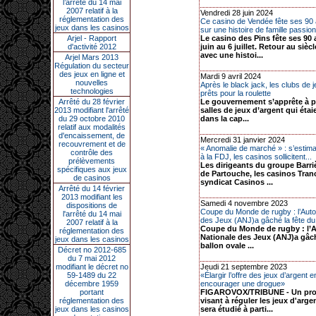
l’arrêté du 14 mai
2007 relatif à la
Vendredi 28 juin 2024
réglementation des
Ce casino de Vendée fête ses 90 
jeux dans les casinos
sur une histoire de famille passion.
Arjel - Rapport
Le casino des Pins fête ses 90
d'activité 2012
juin au 6 juillet. Retour au sièc
avec une histoi...
Arjel Mars 2013
Régulation du secteur
des jeux en ligne et
Mardi 9 avril 2024
nouvelles
Après le black jack, les clubs de j
technologies
prêts pour la roulette
Arrêté du 28 février
Le gouvernement s’apprête à p
2013 modifiant l'arrêté
salles de jeux d’argent qui éta
du 29 octobre 2010
dans la cap...
relatif aux modalités
d'encaissement, de
Mercredi 31 janvier 2024
recouvrement et de
« Anomalie de marché » : s’estima
contrôle des
à la FDJ, les casinos sollicitent...
prélèvements
Les dirigeants du groupe Barriè
spécifiques aux jeux
de Partouche, les casinos Tranc
de casinos
syndicat Casinos ...
Arrêté du 14 février
2013 modifiant les
Samedi 4 novembre 2023
dispositions de
Coupe du Monde de rugby : l’Autor
l'arrêté du 14 mai
des Jeux (ANJ)a gâché la fête du 
2007 relatif à la
Coupe du Monde de rugby : l’A
réglementation des
Nationale des Jeux (ANJ)a gâch
jeux dans les casinos
ballon ovale ...
Décret no 2012-685
du 7 mai 2012
modifiant le décret no
Jeudi 21 septembre 2023
59-1489 du 22
«Élargir l’offre des jeux d’argent en
décembre 1959
encourager une drogue»
portant
FIGAROVOX/TRIBUNE - Un proje
réglementation des
visant à réguler les jeux d'arge
jeux dans les casinos
sera étudié à parti...