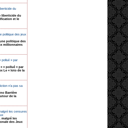
berticide du
liberticide du
ication et le
e politique des jeux
 une politique des
x millionnaires
« pollué » par
 » « pollué » par
ux Le « loto de la
iction n’a pas sa
ino Barrière
utour de la
malgré les censures
eux
 malgré les
ionale des Jeux