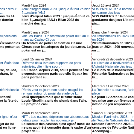
Mardi 4 juin 2024
Jeudi 18 avril 2024
ans : retour
Jeux d’argent bilan 2023 : jusque-là tout va bien
VOS PAPIERS !! : la bombe li
..
?....malgré l’ANJ
gendarme des jeux
 ans du 14
Jeux d’argent bilan 2023 : jusque-là tout va
VOS PAPIERS !! : la bombe 
le dernier
bien ?....malgré l’ANJ : Bilan 2023 du
gendarme des jeux L’identif
marché des je...
pis...
Mardi 5 mars 2024
Dimanche 4 février 2024
eu parisiens
Vals-les-Bains - Un festival de poker du 6 au 10
200 millionnaires en 2023, un
mars au Casino Circus
en 2024 !
érenniser les
Un festival de poker se tient au Casino
200 millionnaires en 2023,
ient présentes
Circus pour les adeptes du jeu de cartes. Le
jeux en 2024 ! 200 nouveau
poker est un j...
en ...
Lundi 15 janvier 2024
Vendredi 22 décembre 2023
nt lésés face
Réforme de la liste des supports de paris
Le « loto de la biodiversité » 
autorisés, dite « liste sport »
l’Autorité Nationale des jeux
re, de Joa,
En France, depuis 2010, seuls peuvent être
Le « loto de la biodiversité
hant, le
proposés comme paris sportifs légaux les
l’Autorité Nationale des je
paris portant su...
bi...
Vendredi 27 octobre 2023
Mercredi 11 octobre 2023
ité Nationale
Pérols veut toujours son casino malgré les
La Rochelle : au casino, l’add
...
remous autour du projet du stade de f...
place
utorité
Voilà quelques mois que le futur stade
Ce jeudi 12 octobre, le cas
é la fête du
Louis-Nicollin a pris du plomb dans l'aile.
organise une conférence a
Le projet de casi...
notion de jeu responsab...
Mardi 19 septembre 2023
Samedi 16 septembre 2023
 ligne, c’est
NFT : Les casinos déplorent leur absence aux
Mission Patrimoine 2023 … 
débats pour réguler les nouveaux je...
de l’Autorité Nationale des J
t de loi
Le secteur des casinos s'est agacé lundi de
Mission Patrimoine 2023 …
nt en ligne
ne pas avoir été consulté dans le cadre d'un
censures de l’Autorité Nat
projet de l...
Accompag...