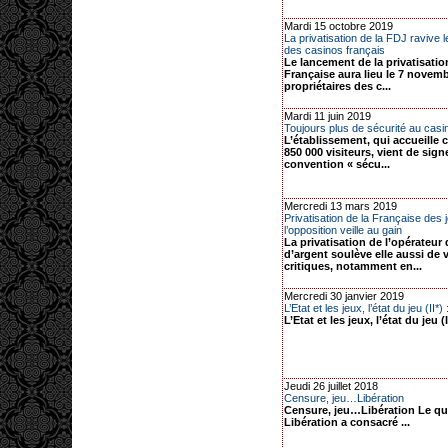
Mardi 15 octobre 2019
La privatisation de la FDJ ravive l
des casinos français
Le lancement de la privatisatio
Française aura lieu le 7 novembr
propriétaires des c...
Mardi 11 juin 2019
Toujours plus de sécurité au casi
L’établissement, qui accueille
850 000 visiteurs, vient de sign
convention « sécu...
Mercredi 13 mars 2019
Privatisation de la Française des j
l’opposition veille au gain
La privatisation de l’opérateur 
d’argent soulève elle aussi de 
critiques, notamment en...
Mercredi 30 janvier 2019
L’Etat et les jeux, l’état du jeu (II*) 
L’Etat et les jeux, l’état du jeu (II*
Jeudi 26 juillet 2018
Censure, jeu…Libération
Censure, jeu…Libération Le qu
Libération a consacré ...