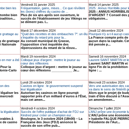
Vendredi 31 janvier 2025
Mardi 14 janvier 2025
mbe bien les
Fréquentation, gains, mises... Ce que révèlent
2025 : Annus Horribilis pour l
les (bons) chiffres du casino de ...
2025 : ANNUS HORRIBILI
a tombe bien
Plus de six ans après son ouverture, le
D’ARGENT ? Conseil des 
radition...
succès de l’établissement de jeu Vikings ne
obligatoire...
se dément pas. I...
Mardi 17 décembre 2024
Jeudi 12 décembre 2024
de grattage au
"Quid des recettes et des embauches ?": un élu
Pourquoi n’y a-t-il aucun cas
s’inquiète du retard pris pour la...
La France compte près de 
ux de grattage
Au conseil municipal de Grasse,
aucun dans la capitale. Cet
é Nationale
l’opposition s’est inquiétée des
été pensée p...
répercussions du retard de la réouv...
Mardi 19 novembre 2024
Samedi 16 novembre 2024
o en mer a été
Colloque jeux d’argent : mettre le joueur au
Laurent SAINT MARTIN et les
cœur des réflexions
Laurent SAINT MARTIN et 
Pour la
Colloque jeux d’argent : mettre le joueur au
ligne Fin de la prohibitio
Monte-Carlo
cœur des réflexions ____________ Je...
ligne : ...
Lundi 28 octobre 2024
Mercredi 23 octobre 2024
tion des
Casinos en ligne : le gouvernement suspend
Vers une autorisation des cas
leur légalisation
va dans le sens de l'intérêt gé
légaliser les
Autoriser les casinos en ligne pourrait
Alors que le projet de bud
 mercredi
rapporter près d'un milliard d'euros à l'État,
train d'être discuté à l'As
mais cet amen...
un amendemen...
Vendredi 4 octobre 2024
Dimanche 7 juillet 2024
la légalisation
Succès de l’offre publique d’achat de FDJ sur
L’ANJ prône une économie lu
Kindred pour créer un champion eur...
L’ANJ prône une économie
orables à
Boulogne, le 3 octobre 2024 (18h00) – La
« Isabelle FALQUE PIERROT
ux de casino
Française des Jeux (FDJ) annonce le
Présidente de l’Aut...
succès de son offre pub...