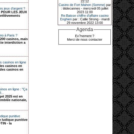
22:12
de décrocher un méga jackpot.
Casino de Fort Mahon (Somme)
par
es jeux d’argent ?
: titidecannes - mercredi 05 juillet
Elle n’a misé que 88 centimes sur
S POUR LES JEUX
2023 11:00
une machine à sous et a remporté
prélèvements
Re:Baisse chiffre d'affaire casino
4_ 239 €?!
Enghien
par : Callie Strong - mardi
29 novembre 2022 13:00
Agenda
10-01-2026|
ino à Paris ?
Ev?nement ?
200 casinos, mais
Merci de nous contacter
Au « Kasino » de Fréhel, une
te interdiction a
vacancière a décroché le jackpot
en misant seulement 68
centimes. Elle remporte plus de
44 640 € grâce à la machine à
sous « Jin Ji Bao Xi ».
 casinos en ligne
En ce début d’année 2026, le plus
les casinos en
gros jackpot du « Kasino » de
n des casinos en
Fréhel a été décroché. Samedi 10
janvier en début de soirée,
l’heureuse gagnante, qui souhaite
garder l’anonymat, a remporté plus
de 44 640 € sur la machine à sous «
inos en ligne : "Ça
Jin Ji Bao Xi », installée en février
...
2025. La cliente, en vacances dans
get 2025 est en
la région, a misé 0,68 € avant de
semblée nationale,
remporter la somme. Un membre du
comité de direction, Flavie Jehan, lui
a remis le gain.
dique punitive
 ludique punitive
IN - la