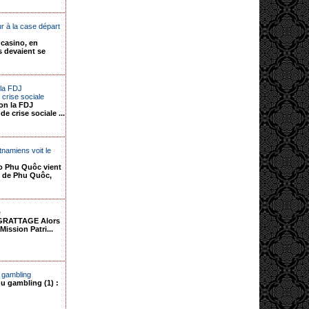
 à la case départ
 casino, en
s devaient se
 la FDJ
crise sociale
ion la FDJ
 crise sociale ...
tnamiens voit le
o Phu Quôc vient
le de Phu Quôc,
e
GRATTAGE Alors
Mission Patri...
 gambling
u gambling (1) :