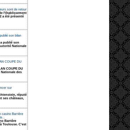
eurs sont de retour
de l’établissement
2 a été présenté
publié son bilan
 a publié son
 Autorité Nationale
ILAN COUPE DU
ILAN COUPE DU
Nationale des
oncer sur
chtenstein, réputé
et ses châteaux,
le casino Barrière
s...
no Barrière
, à Toulouse. C'est