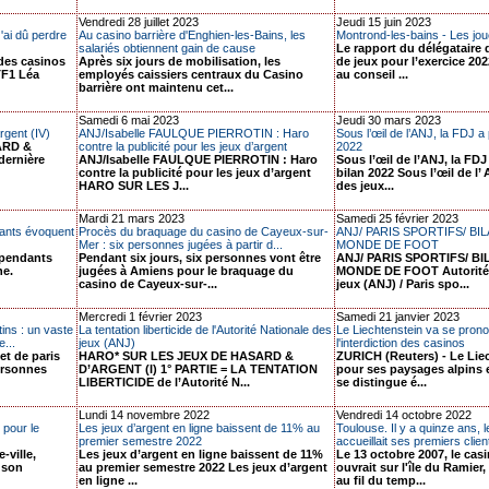
Vendredi 28 juillet 2023
Jeudi 15 juin 2023
J'ai dû perdre
Au casino barrière d'Enghien-les-Bains, les
Montrond-les-bains - Les jou
salariés obtiennent gain de cause
Le rapport du délégataire 
 des casinos
Après six jours de mobilisation, les
de jeux pour l’exercice 202
TF1 Léa
employés caissiers centraux du Casino
au conseil ...
barrière ont maintenu cet...
Samedi 6 mai 2023
Jeudi 30 mars 2023
rgent (IV)
ANJ/Isabelle FAULQUE PIERROTIN : Haro
Sous l’œil de l’ANJ, la FDJ a 
ARD &
contre la publicité pour les jeux d’argent
2022
dernière
ANJ/Isabelle FAULQUE PIERROTIN : Haro
Sous l’œil de l’ANJ, la FDJ
contre la publicité pour les jeux d’argent
bilan 2022 Sous l’œil de l’
HARO SUR LES J...
des jeux...
Mardi 21 mars 2023
Samedi 25 février 2023
dants évoquent
Procès du braquage du casino de Cayeux-sur-
ANJ/ PARIS SPORTIFS/ B
Mer : six personnes jugées à partir d...
MONDE DE FOOT
épendants
Pendant six jours, six personnes vont être
ANJ/ PARIS SPORTIFS/ B
ne.
jugées à Amiens pour le braquage du
MONDE DE FOOT Autorité 
casino de Cayeux-sur-...
jeux (ANJ) / Paris spo...
Mercredi 1 février 2023
Samedi 21 janvier 2023
ins : un vaste
La tentation liberticide de l'Autorité Nationale des
Le Liechtenstein va se pron
...
jeux (ANJ)
l'interdiction des casinos
et de paris
HARO* SUR LES JEUX DE HASARD &
ZURICH (Reuters) - Le Lie
personnes
D’ARGENT (I) 1° PARTIE = LA TENTATION
pour ses paysages alpins 
LIBERTICIDE de l’Autorité N...
se distingue é...
Lundi 14 novembre 2022
Vendredi 14 octobre 2022
 pour le
Les jeux d’argent en ligne baissent de 11% au
Toulouse. Il y a quinze ans, 
premier semestre 2022
accueillait ses premiers client
-ville,
Les jeux d’argent en ligne baissent de 11%
Le 13 octobre 2007, le casi
 son
au premier semestre 2022 Les jeux d’argent
ouvrait sur l'île du Ramier
en ligne ...
au fil du temp...