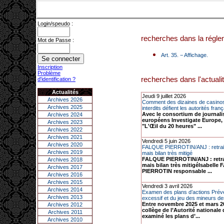
Login/speudo :
recherches dans la réglem
Mot de Passe :
Art. 35. − Affichage.
Inscription
Problème
recherches dans l'actualit
d'identification ?
Actualités
Jeudi 9 juillet 2026
Archives 2026
Comment des dizaines de casinos
Archives 2025
interdits défient les autorités frança
Avec le consortium de journali
Archives 2024
européens Investigate Europe, 
Archives 2023
"L'Œil du 20 heures" ...
Archives 2022
Archives 2021
Vendredi 5 juin 2026
Archives 2020
FALQUE PIERROTIN/ANJ : retrait
Archives 2019
mais bilan très mitigé
FALQUE PIERROTIN/ANJ : retra
Archives 2018
mais bilan très mitigéIsabelle
Archives 2017
PIERROTIN responsable ...
Archives 2016
Archives 2015
Vendredi 3 avril 2026
Archives 2014
Examen des plans d’actions Préve
Archives 2013
excessif et du jeu des mineurs des
Entre novembre 2025 et mars 20
Archives 2012
collège de l’Autorité nationale 
Archives 2011
examiné les plans d’...
Archives 2010