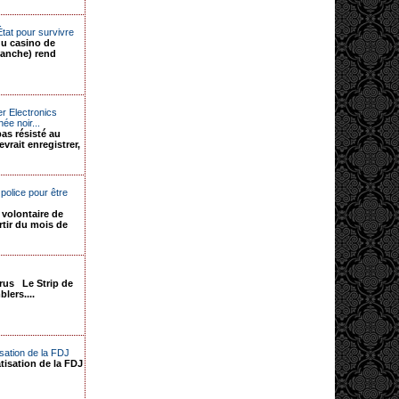
État pour survivre
du casino de
anche) rend
er Electronics
ée noir...
pas résisté au
vrait enregistrer,
police pour être
 volontaire de
artir du mois de
rus Le Strip de
lers....
sation de la FDJ
tisation de la FDJ