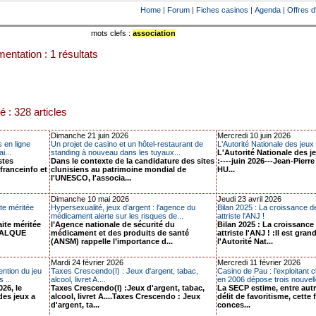
Home
|
Forum
|
Fiches casinos
|
Agenda
|
Offres d
mots clefs :
association
entation : 1 résultats
é : 328 articles
Dimanche 21 juin 2026
Mercredi 10 juin 2026
 en ligne
Un projet de casino et un hôtel-restaurant de
L'Autorité Nationale des jeux
i...
standing à nouveau dans les tuyaux...
L'Autorité Nationale des j
stes
Dans le contexte de la candidature des sites
:----juin 2026---Jean-Pie
franceinfo et
clunisiens au patrimoine mondial de
HU...
l'UNESCO, l'associa...
Dimanche 10 mai 2026
Jeudi 23 avril 2026
e méritée
Hypersexualité, jeux d’argent : l'agence du
Bilan 2025 : La croissance d
médicament alerte sur les risques de...
attriste l'ANJ !
ite méritée
l’Agence nationale de sécurité du
Bilan 2025 : La croissance
 FALQUE
médicament et des produits de santé
attriste l'ANJ ! :Il est gra
(ANSM) rappelle l’importance d...
l'Autorité Nat...
Mardi 24 février 2026
Mercredi 11 février 2026
ntion du jeu
Taxes Crescendo(I) : Jeux d'argent, tabac,
Casino de Pau : l’exploitant c
 ...
alcool, livret A....
en 2006 dépose trois nouvell
26, le
Taxes Crescendo(I) :Jeux d'argent, tabac,
La SECP estime, entre autre
des jeux a
alcool, livret A....Taxes Crescendo : Jeux
délit de favoritisme, cette 
d'argent, ta...
conces...