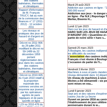
des stations
balnéaires, thermales
Mardi 29 août 2023
et climatiques
Addiction aux casinos en ligne : "
Rapport d'information
300.000 euros"
de M. François
Addiction aux jeux - le danger
TRUCY, fait au nom
en ligne - Par N.K | Reportage 
de la commission des
Merlier, Bixente H...
finances n° 17 (2011-
2012) - 12 octobre
Lundi 12 juin 2023
2011
Haro sur les jeux de hasard et d'a
Les niveaux et
HARO SUR LES JEUX DE HAS
pratiques des jeux de
D’ARGENT (IV) = Quatrième et 
hasard et d’argent en
partie de notre série « haro s...
2010
Décret no 2011-906
du 29 juillet 2011
Samedi 25 mars 2023
modifiant le décret no
À Boulogne, les casinos indépen
59-1489 du 22
les difficultés du secteur
décembre 1959
L’
association
des casinos ind
portant
Français s’est réunie à Boulog
réglementation des
L’occasion de parler de l’i...
jeux dans les casinos
des stations
balnéaires, thermales
Vendredi 3 février 2023
et climatiques
Machines à sous et paris clandest
Décret no 2010-605
réseau démantelé dans 14 départe
du 4 juin 2010 relatif à
Un réseau de machines à sous 
la proportion
illicites a été démantelé : six 
maximale des
sont mises en exa...
sommes versées en
moyenne aux joueurs
Lundi 9 janvier 2023
par les opérateurs
Sept ans et des raisons d’espérer
agréés de paris
casino Joa de La Seyne
hippiques et de paris
Ouvert en janvier 2016 au centre
sportifs en ligne
l’établissement de jeux célèbre
LOI no 2010-476 du
anniversaire durant le w...