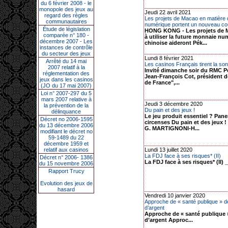
du 6 février 2008 - le
monopole des jeux au
Jeudi 22 avril 2021
regard des règles
Les projets de Macao en matière
communautaires
numérique portent un nouveau cou
Étude de législation
HONG KONG - Les projets de M
comparée n° 180 -
à utiliser la future monnaie nu
décembre 2007 - Les
chinoise aideront Pék...
instances de contrôle
du secteur des jeux
Lundi 8 février 2021
Arrêté du 14 mai
Les casinos Français tirent la so
2007 relatif à la
Invité dimanche soir du RMC 
réglementation des
Jean-François Cot, président 
jeux dans les casinos
de France",...
(JO du 17 mai 2007)
Loi n° 2007-297 du 5
mars 2007 relative à
Jeudi 3 décembre 2020
la prévention de la
Du pain et des jeux !
délinquance
Le jeu produit essentiel ? Pan
Décret no 2006-1595
circenses Du pain et des jeux !
du 13 décembre 2006
G. MARTIGNONI-H...
modifiant le décret no
59-1489 du 22
décembre 1959 et
relatif aux casinos
Lundi 13 juillet 2020
La FDJ face à ses risques* (II)
Décret n° 2006- 1386
La FDJ face à ses risques* (II) _
du 15 novembre 2006
Rapport Trucy
Evolution des jeux de
hasard
Vendredi 10 janvier 2020
Approche de « santé publique » d
d’argent
Approche de « santé publique 
d’argent Approc...