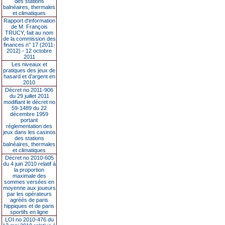
des stations
balnéaires, thermales
et climatiques
Rapport d'information
de M. François
TRUCY, fait au nom
de la commission des
finances n° 17 (2011-
2012) - 12 octobre
2011
Les niveaux et
pratiques des jeux de
hasard et d’argent en
2010
Décret no 2011-906
du 29 juillet 2011
modifiant le décret no
59-1489 du 22
décembre 1959
portant
réglementation des
jeux dans les casinos
des stations
balnéaires, thermales
et climatiques
Décret no 2010-605
du 4 juin 2010 relatif à
la proportion
maximale des
sommes versées en
moyenne aux joueurs
par les opérateurs
agréés de paris
hippiques et de paris
sportifs en ligne
LOI no 2010-476 du