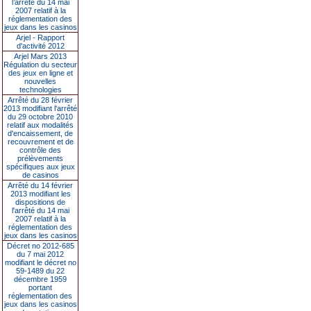
l’arrêté du 14 mai
2007 relatif à la
réglementation des
jeux dans les casinos
Arjel - Rapport
d'activité 2012
Arjel Mars 2013
Régulation du secteur
des jeux en ligne et
nouvelles
technologies
Arrêté du 28 février
2013 modifiant l'arrêté
du 29 octobre 2010
relatif aux modalités
d'encaissement, de
recouvrement et de
contrôle des
prélèvements
spécifiques aux jeux
de casinos
Arrêté du 14 février
2013 modifiant les
dispositions de
l'arrêté du 14 mai
2007 relatif à la
réglementation des
jeux dans les casinos
Décret no 2012-685
du 7 mai 2012
modifiant le décret no
59-1489 du 22
décembre 1959
portant
réglementation des
jeux dans les casinos