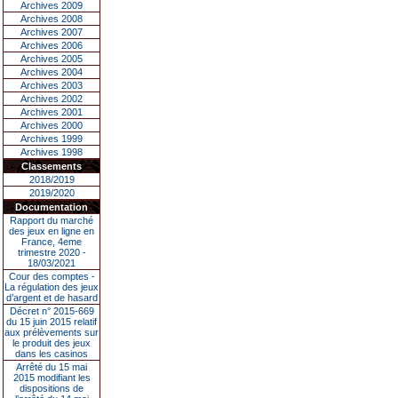
Archives 2009
Archives 2008
Archives 2007
Archives 2006
Archives 2005
Archives 2004
Archives 2003
Archives 2002
Archives 2001
Archives 2000
Archives 1999
Archives 1998
Classements
2018/2019
2019/2020
Documentation
Rapport du marché
des jeux en ligne en
France, 4eme
trimestre 2020 -
18/03/2021
Cour des comptes -
La régulation des jeux
d’argent et de hasard
Décret n° 2015-669
du 15 juin 2015 relatif
aux prélèvements sur
le produit des jeux
dans les casinos
Arrêté du 15 mai
2015 modifiant les
dispositions de