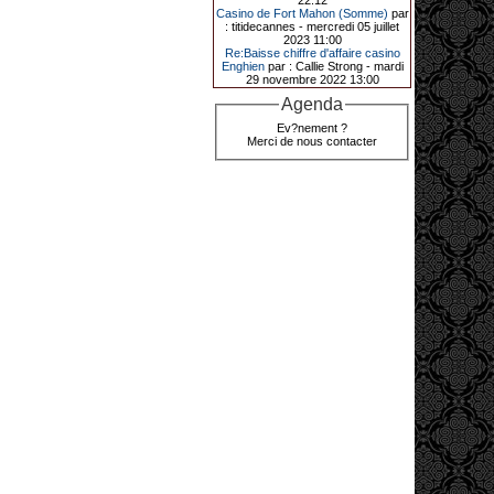
22:12
4_ 239 €?!
Casino de Fort Mahon (Somme)
par
: titidecannes - mercredi 05 juillet
2023 11:00
Re:Baisse chiffre d'affaire casino
Enghien
par : Callie Strong - mardi
10-01-2026|
29 novembre 2022 13:00
Au « Kasino » de Fréhel, une
Agenda
vacancière a décroché le jackpot
en misant seulement 68
Ev?nement ?
centimes. Elle remporte plus de
Merci de nous contacter
44 640 € grâce à la machine à
sous « Jin Ji Bao Xi ».
En ce début d’année 2026, le plus
gros jackpot du « Kasino » de
Fréhel a été décroché. Samedi 10
janvier en début de soirée,
l’heureuse gagnante, qui souhaite
garder l’anonymat, a remporté plus
de 44 640 € sur la machine à sous «
Jin Ji Bao Xi », installée en février
2025. La cliente, en vacances dans
la région, a misé 0,68 € avant de
remporter la somme. Un membre du
comité de direction, Flavie Jehan, lui
a remis le gain.