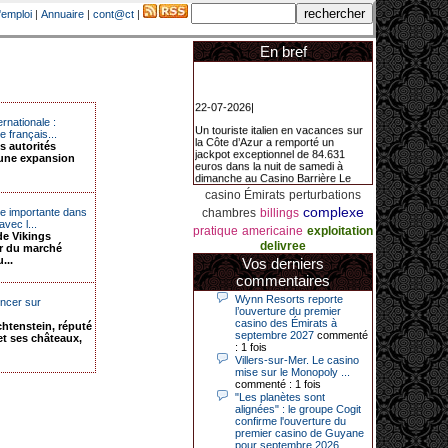
'emploi
|
Annuaire
|
cont@ct
|
En bref
22-07-2026|
Un touriste italien en vacances sur
rnationale :
la Côte d’Azur a remporté un
e français...
jackpot exceptionnel de 84.631
s autorités
euros dans la nuit de samedi à
 une expansion
dimanche au Casino Barrière Le
Croisette à Cannes. Il s’agit d’un
nouveau record de gains de l’année
casino Émirats
perturbations
2026 pour cet établissement.
complexe
pe importante dans
chambres
billings
vec l...
pratique
americaine
exploitation
de Vikings
delivree
er du marché
...
Vos derniers
14-04-2026|
commentaires
Dimanche 12 avril 2026, cette date
Wynn Resorts reporte
restera gravée dans la mémoire de
oncer sur
l’ouverture du premier
ce joueur du casino de Saint-Quay-
casino des Émirats à
Portrieux (Côtes-d’Armor).
chtenstein, réputé
septembre 2027
commenté
et ses châteaux,
Ce quinquagénaire, habitant Plouha
: 1 fois
mais souhaitant garder l’anonymat,
Villers-sur-Mer. Le casino
a eu l’énorme surprise de décrocher
mise sur le Monopoly ...
un jackpot record de 82 426 €.
commenté : 1 fois
"Les planètes sont
Le plus gros gain gagné depuis plus
alignées" : le groupe Cogit
de 20 ans dans l’établissement.
confirme l'ouverture du
premier casino de Guyane
pour septembre 2026