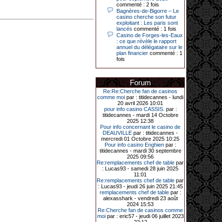
commenté : 2 fois
Bagnères-de-Bigorre – Le
31-03-2026|
casino cherche son futur
exploitant : Les paris sont
Série de jackpots au casino JOA de
lancés
commenté : 1 fois
Gujan-Mestras : ce mois de mars a
Casino de Forges-les-Eaux
été fructueux pour quelques
: ce que révèle le rapport
joueurs. D’abord avec 44 207 euros
annuel du délégataire sur le
remportés le dimanche 22 mars sur
plan financier
commenté : 1
une machine à sous pour une mise
fois
initiale de 5,28 €. Puis quelques
jours plus tard, le vendredi 27 mars,
un joueur a décroché 12 086 euros
sur une autre machine à sous.
Forum
Enfin, troisième et dernier jackpot,
Re:Re:Cherche fan de casinos
record cette fois-ci, le samedi 28
comme moi
par : titidecannes - lundi
mars dernier. Quelque 111 322
20 avril 2026 10:01
euros ont été remportés sur la table
pour info casino CASSIS.
par :
d’Ultimate Texas Hold’em Poker,
titidecannes - mardi 14 Octobre
grâce à une mise de 5 euros sur la
2025 12:38
case bonus et une quinte flush
Pour info concernant le casino de
royale. Ces gains ont été annoncés
DEAUVILLE
par : titidecannes -
dans un communiqué diffusé par le
mercredi 01 Octobre 2025 10:25
casino ce lundi 30 mars en soirée.
Pour info casino Enghien
par :
titidecannes - mardi 30 septembre
2025 09:56
Re:remplacements chef de table
par
: Lucas93 - samedi 28 juin 2025
11-01-2026|
11:01
Re:remplacements chef de table
par
Dimanche 11 janvier, en soirée, une
: Lucas93 - jeudi 26 juin 2025 21:45
cliente retraitée de 78 ans, habitant
remplacements chef de table
par :
Trémuson, a eu l’énorme surprise
alexasshark - vendredi 23 août
de décrocher un méga jackpot.
2024 15:53
Re:Cherche fan de casinos comme
Elle n’a misé que 88 centimes sur
moi
par : eric57 - jeudi 06 juillet 2023
une machine à sous et a remporté