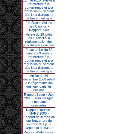
12 mai 2010 relative à
l’ouverture à la
concurrence et à la
régulation du secteur
des jeux d’argent et
de hasard en ligne
Fédération Suisse
des Casinos -
Rapport 2009
Arrêté du 29 juillet
2009 relatif à la
réglementation des
jeux dans les casinos
Projet de Loi du 30
mars 2009 relatif à
l’ouverture à la
concurrence et à la
régulation du secteur
des jeux d’argent et
de hasard en ligne
Arrêté du 24
décembre 2008 relatif
à la réglementation
des jeux dans les
casinos
Rapport Bauer - Juin
2008 - Jeux en ligne
et menaces
criminelles
Rapport Durieux -
MARS 2008 -
Rapport de la mission
sur l’ouverture du
marché des jeux
d’argent et de hasard
Rapport d'information