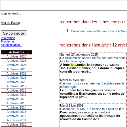
Login/speudo :
recherches dans les fiches casino : 
Mot de Passe :
Casino de Lons-le-Saunier - Lons le Sau
Inscription
Problème
recherches dans l'actualité : 12 artic
d'identification ?
Actualités
Samedi 27 septembre 2025
Archives 2026
Un directeur de casino révèle ses secrets pour
Archives 2025
toucher le jackpot
À
lons-le-saunier
, le directeur du casino
Archives 2024
Joa, Bastien Camus, nous donne quelques
Archives 2023
conseils pour espé...
Archives 2022
Archives 2021
Mardi 16 avril 2019
Archives 2020
Casinos : Joa va racheter les 8 établissements
Archives 2019
d'Emeraude
Le numéro trois français des casinos,
Archives 2018
contrôlé par Blackstone, est sur le point de
Archives 2017
reprendre le peti...
Archives 2016
Archives 2015
Mardi 9 juin 2009
Archives 2014
Casino de Fouras : Un casino tout neuf en fête
Archives 2013
Deux soirs, pas moins, auront été
nécessaires pour célébrer les travaux de
Archives 2012
rénovation du Casino de F...
Archives 2011
Archives 2010