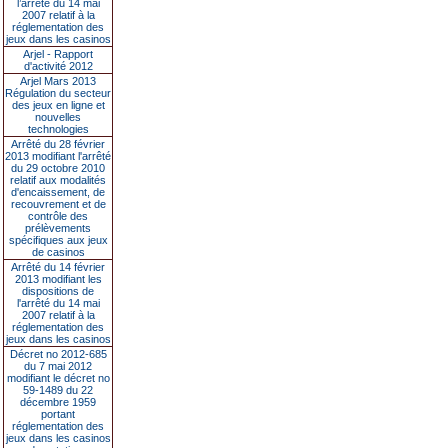
l’arrêté du 14 mai
2007 relatif à la
réglementation des
jeux dans les casinos
Arjel - Rapport
d'activité 2012
Arjel Mars 2013
Régulation du secteur
des jeux en ligne et
nouvelles
technologies
Arrêté du 28 février
2013 modifiant l'arrêté
du 29 octobre 2010
relatif aux modalités
d'encaissement, de
recouvrement et de
contrôle des
prélèvements
spécifiques aux jeux
de casinos
Arrêté du 14 février
2013 modifiant les
dispositions de
l'arrêté du 14 mai
2007 relatif à la
réglementation des
jeux dans les casinos
Décret no 2012-685
du 7 mai 2012
modifiant le décret no
59-1489 du 22
décembre 1959
portant
réglementation des
jeux dans les casinos