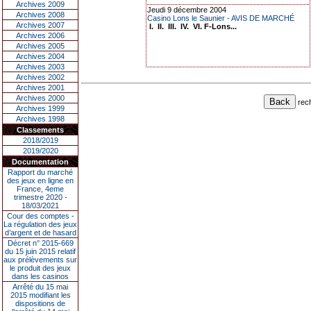
Archives 2009
Jeudi 9 décembre 2004
Archives 2008
Casino Lons le Saunier - AVIS DE MARCHÉ
Archives 2007
I. II. III. IV. VI. F-Lons...
Archives 2006
Archives 2005
Archives 2004
Archives 2003
Archives 2002
Archives 2001
Archives 2000
rec
Archives 1999
Archives 1998
Classements
2018/2019
2019/2020
Documentation
Rapport du marché
des jeux en ligne en
France, 4eme
trimestre 2020 -
18/03/2021
Cour des comptes -
La régulation des jeux
d’argent et de hasard
Décret n° 2015-669
du 15 juin 2015 relatif
aux prélèvements sur
le produit des jeux
dans les casinos
Arrêté du 15 mai
2015 modifiant les
dispositions de