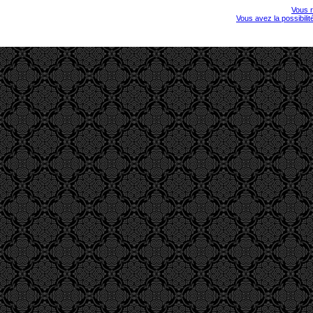
Vous r
Vous avez la possibili