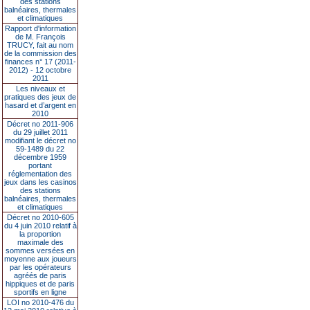
des stations
balnéaires, thermales
et climatiques
Rapport d'information
de M. François
TRUCY, fait au nom
de la commission des
finances n° 17 (2011-
2012) - 12 octobre
2011
Les niveaux et
pratiques des jeux de
hasard et d’argent en
2010
Décret no 2011-906
du 29 juillet 2011
modifiant le décret no
59-1489 du 22
décembre 1959
portant
réglementation des
jeux dans les casinos
des stations
balnéaires, thermales
et climatiques
Décret no 2010-605
du 4 juin 2010 relatif à
la proportion
maximale des
sommes versées en
moyenne aux joueurs
par les opérateurs
agréés de paris
hippiques et de paris
sportifs en ligne
LOI no 2010-476 du