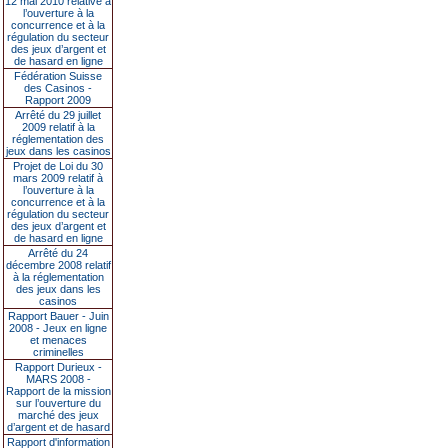
12 mai 2010 relative à
l’ouverture à la
concurrence et à la
régulation du secteur
des jeux d’argent et
de hasard en ligne
Fédération Suisse
des Casinos -
Rapport 2009
Arrêté du 29 juillet
2009 relatif à la
réglementation des
jeux dans les casinos
Projet de Loi du 30
mars 2009 relatif à
l’ouverture à la
concurrence et à la
régulation du secteur
des jeux d’argent et
de hasard en ligne
Arrêté du 24
décembre 2008 relatif
à la réglementation
des jeux dans les
casinos
Rapport Bauer - Juin
2008 - Jeux en ligne
et menaces
criminelles
Rapport Durieux -
MARS 2008 -
Rapport de la mission
sur l’ouverture du
marché des jeux
d’argent et de hasard
Rapport d'information