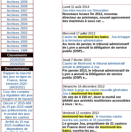
Archives 2009
Archives 2008
Lundi 11 août 2014
Joa mise encore sur l’innovation
Archives 2007
Nouveaux locaux fin 2012, nouveau
Archives 2006
directeur au printemps, nouvel agencement
Archives 2005
des machines à sous cet ...
Archives 2004
Archives 2003
Archives 2002
Mercredi 17 juillet 2013
Casino de
montrond-les-bains
: Joa échappe
Archives 2001
à la fermeture administrative
Archives 2000
Au mois de janvier, le tribunal administratif
Archives 1999
de Lyon a annulé la délégation de service
Archives 1998
public (DSP)...
Classements
2018/2019
Jeudi 7 février 2013
Casino de Montrond: le tribunal administratif
2019/2020
annule la délégation à Joa
Documentation
Fin janvier 2013, le tribunal administratif de
Rapport du marché
Lyon a annulé la Délégation de service
des jeux en ligne en
public (DSP) e...
France, 4eme
trimestre 2020 -
Dimanche 16 décembre 2012
18/03/2021
Du loisir à gogo au casino nouvelle génération
Cour des comptes -
Joa à
montrond-les-bains
La régulation des jeux
Un site de 4 150 m², dont la moitié est
d’argent et de hasard
dédiéé aux activités multiloisirs accessibles
Décret n° 2015-669
à tous : le n...
du 15 juin 2015 relatif
aux prélèvements sur
Vendredi 12 octobre 2012
le produit des jeux
montrond-les-bains
: le nouveau casino
dans les casinos
ouvrira ses portes le 15 novembre
Arrêté du 15 mai
Le groupe Joa, propriétaire de 21 casinos
2015 modifiant les
en France dont celui de
montrond-les-
dispositions de
bains
, ouvrira les po...