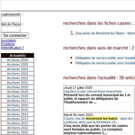
Login/speudo :
recherches dans les fiches casino : 
Mot de Passe :
Joacasino de Montrond-les-Bains - Mont
Inscription
Problème
recherches dans avis de marché : 2 
d'identification ?
Actualités
Délégation de service public pour l'explo
Archives 2026
Délégation de service public pour l'explo
Archives 2025
Archives 2024
Archives 2023
recherches dans l'actualité : 36 artic
Archives 2022
Archives 2021
Archives 2020
Jeudi 17 juillet 2025
Joa face à une concurrence exacerbée
Archives 2019
Présenté lors du conseil municipal du 1 er
Archives 2018
juillet, le rapport du délégataire de
Archives 2017
l’établissement de ...
Archives 2016
Archives 2015
Archives 2014
Mardi 30 mars 2021
Casino Joa de
montrond-les-bains
: dans les
Archives 2013
coulisses alors que la fermeture s’é...
Archives 2012
Cinq mois déjà que les portes du casino
Archives 2011
sont fermées au public. Le complexe
Archives 2010
emploie habituellement 1...