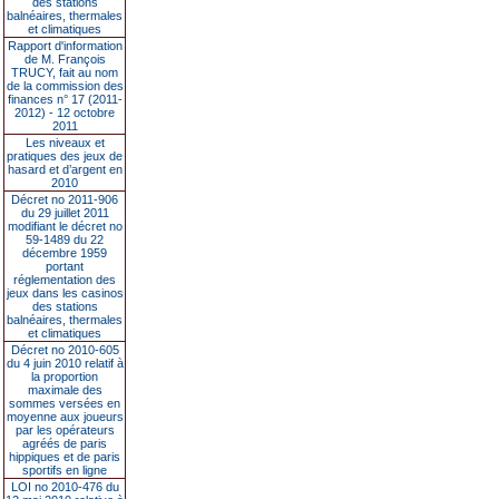
des stations
balnéaires, thermales
et climatiques
Rapport d'information
de M. François
TRUCY, fait au nom
de la commission des
finances n° 17 (2011-
2012) - 12 octobre
2011
Les niveaux et
pratiques des jeux de
hasard et d’argent en
2010
Décret no 2011-906
du 29 juillet 2011
modifiant le décret no
59-1489 du 22
décembre 1959
portant
réglementation des
jeux dans les casinos
des stations
balnéaires, thermales
et climatiques
Décret no 2010-605
du 4 juin 2010 relatif à
la proportion
maximale des
sommes versées en
moyenne aux joueurs
par les opérateurs
agréés de paris
hippiques et de paris
sportifs en ligne
LOI no 2010-476 du