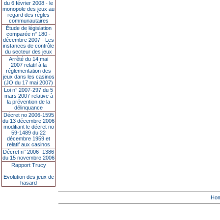
du 6 février 2008 - le
monopole des jeux au
regard des règles
communautaires
Étude de législation
comparée n° 180 -
décembre 2007 - Les
instances de contrôle
du secteur des jeux
Arrêté du 14 mai
2007 relatif à la
réglementation des
jeux dans les casinos
(JO du 17 mai 2007)
Loi n° 2007-297 du 5
mars 2007 relative à
la prévention de la
délinquance
Décret no 2006-1595
du 13 décembre 2006
modifiant le décret no
59-1489 du 22
décembre 1959 et
relatif aux casinos
Décret n° 2006- 1386
du 15 novembre 2006
Rapport Trucy
Evolution des jeux de
hasard
Ho