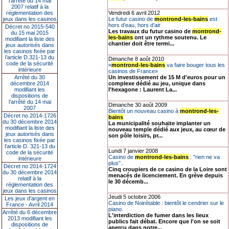
l’arrêté du 14 mai
2007 relatif à la
réglementation des
Vendredi 6 avril 2012
jeux dans les casinos
Le futur casino de
montrond-les-bains
est
hors d’eau, hors d’air
Décret no 2015-540
Les travaux du futur casino de
montrond-
du 15 mai 2015
les-bains
ont un rythme soutenu. Le
modifiant la liste des
chantier doit être termi...
jeux autorisés dans
les casinos fixée par
l’article D.321-13 du
Dimanche 8 août 2010
code de la sécurité
«
montrond-les-bains
va faire bouger tous les
intérieure
casinos de France»
Arrêté du 30
Un investissement de 15 M d'euros pour un
décembre 2014
complexe dédié au jeu, unique dans
modifiant les
l'hexagone : Laurent La...
dispositions de
l’arrêté du 14 mai
Dimanche 30 août 2009
2007
Bientôt un nouveau casino à
montrond-les-
Décret no 2014-1726
bains
du 30 décembre 2014
La municipalité souhaite implanter un
modifiant la liste des
nouveau temple dédié aux jeux, au cœur de
jeux autorisés dans
son pôle loisirs, pr...
les casinos fixée par
l’article D. 321-13 du
Lundi 7 janvier 2008
code de la sécurité
Casino de
montrond-les-bains
: "rien ne va
intérieure
plus"..
Décret no 2014-1724
Cinq croupiers de ce casino de la Loire sont
du 30 décembre 2014
menacés de licenciement. En grève depuis
relatif à la
le 30 décemb...
réglementation des
jeux dans les casinos
Jeudi 5 octobre 2006
Les jeux d’argent en
Casino de Noirétable : bientôt le cendrier sur le
France - Avril 2014
piano.
Arrêté du 6 décembre
L'interdiction de fumer dans les lieux
2013 modifiant les
publics fait débat. Encore que l'on se soit
dispositions de
aperçu dans notre...