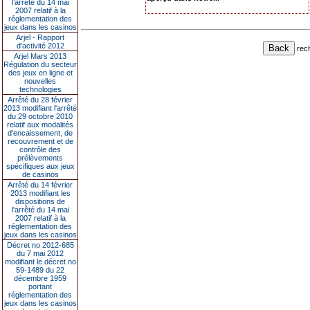
l’arrêté du 14 mai
2007 relatif à la
réglementation des
jeux dans les casinos
Arjel - Rapport
d'activité 2012
rec
Arjel Mars 2013
Régulation du secteur
des jeux en ligne et
nouvelles
technologies
Arrêté du 28 février
2013 modifiant l'arrêté
du 29 octobre 2010
relatif aux modalités
d'encaissement, de
recouvrement et de
contrôle des
prélèvements
spécifiques aux jeux
de casinos
Arrêté du 14 février
2013 modifiant les
dispositions de
l'arrêté du 14 mai
2007 relatif à la
réglementation des
jeux dans les casinos
Décret no 2012-685
du 7 mai 2012
modifiant le décret no
59-1489 du 22
décembre 1959
portant
réglementation des
jeux dans les casinos