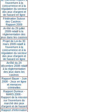
l’ouverture à la
concurrence et à la
régulation du secteur
des jeux d’argent et
de hasard en ligne
Fédération Suisse
des Casinos -
Rapport 2009
Arrêté du 29 juillet
2009 relatif à la
réglementation des
jeux dans les casinos
Projet de Loi du 30
mars 2009 relatif à
l’ouverture à la
concurrence et à la
régulation du secteur
des jeux d’argent et
de hasard en ligne
Arrêté du 24
décembre 2008 relatif
à la réglementation
des jeux dans les
casinos
Rapport Bauer - Juin
2008 - Jeux en ligne
et menaces
criminelles
Rapport Durieux -
MARS 2008 -
Rapport de la mission
sur l’ouverture du
marché des jeux
d’argent et de hasard
Rapport d'information