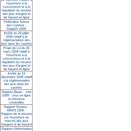
l’ouverture à la
concurrence et à la
régulation du secteur
des jeux d’argent et
de hasard en ligne
Fédération Suisse
des Casinos -
Rapport 2009
Arrêté du 29 juillet
2009 relatif à la
réglementation des
jeux dans les casinos
Projet de Loi du 30
mars 2009 relatif à
l’ouverture à la
concurrence et à la
régulation du secteur
des jeux d’argent et
de hasard en ligne
Arrêté du 24
décembre 2008 relatif
à la réglementation
des jeux dans les
casinos
Rapport Bauer - Juin
2008 - Jeux en ligne
et menaces
criminelles
Rapport Durieux -
MARS 2008 -
Rapport de la mission
sur l’ouverture du
marché des jeux
d’argent et de hasard
Rapport d'information