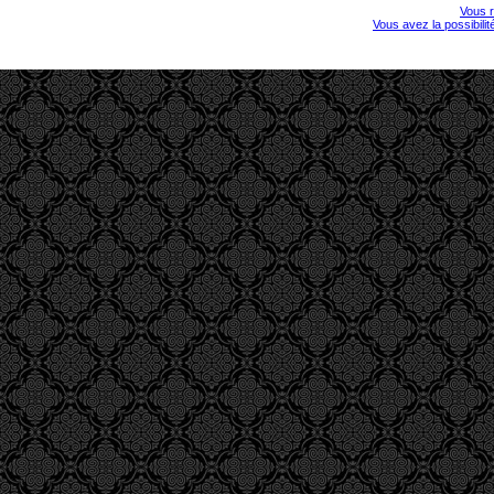
Vous r
Vous avez la possibili