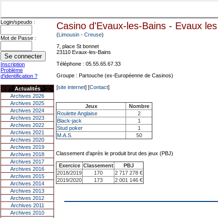
Login/speudo :
Casino d'Evaux-les-Bains
- Evaux le
(
Limousin
-
Creuse
)
Mot de Passe :
7, place St bonnet
23110 Evaux-les-Bains
Téléphone : 05.55.65.67.33
Inscription
Problème
Groupe : Partouche (ex-Européenne de Casinos)
d'identification ?
[
site internet
] [
Contact
]
Actualités
Archives 2026
Archives 2025
Jeux
Nombre
Archives 2024
Roulette Anglaise
2
Archives 2023
Black-jack
1
Archives 2022
Stud poker
1
Archives 2021
M.A.S.
50
Archives 2020
Archives 2019
Classement d'après le produit brut des jeux (PBJ)
Archives 2018
Archives 2017
Exercice
Classement
PBJ
Archives 2016
2018/2019
170
2 717 278 €
Archives 2015
2019/2020
173
2 001 146 €
Archives 2014
Archives 2013
Archives 2012
Archives 2011
Archives 2010