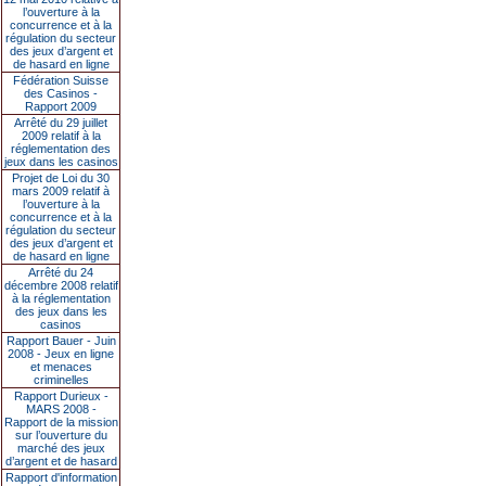
l’ouverture à la
concurrence et à la
régulation du secteur
des jeux d’argent et
de hasard en ligne
Fédération Suisse
des Casinos -
Rapport 2009
Arrêté du 29 juillet
2009 relatif à la
réglementation des
jeux dans les casinos
Projet de Loi du 30
mars 2009 relatif à
l’ouverture à la
concurrence et à la
régulation du secteur
des jeux d’argent et
de hasard en ligne
Arrêté du 24
décembre 2008 relatif
à la réglementation
des jeux dans les
casinos
Rapport Bauer - Juin
2008 - Jeux en ligne
et menaces
criminelles
Rapport Durieux -
MARS 2008 -
Rapport de la mission
sur l’ouverture du
marché des jeux
d’argent et de hasard
Rapport d'information