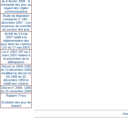
du 6 février 2008 - le
monopole des jeux au
regard des règles
communautaires
Étude de législation
comparée n° 180 -
décembre 2007 - Les
instances de contrôle
du secteur des jeux
Arrêté du 14 mai
2007 relatif à la
réglementation des
jeux dans les casinos
(JO du 17 mai 2007)
Loi n° 2007-297 du 5
mars 2007 relative à
la prévention de la
délinquance
Décret no 2006-1595
du 13 décembre 2006
modifiant le décret no
59-1489 du 22
décembre 1959 et
relatif aux casinos
Décret n° 2006- 1386
du 15 novembre 2006
Rapport Trucy
Evolution des jeux de
hasard
Ho