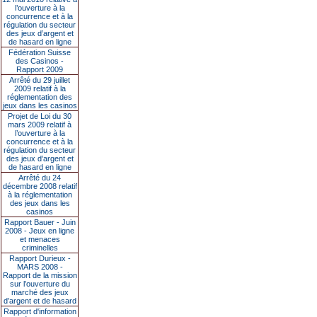
l’ouverture à la
concurrence et à la
régulation du secteur
des jeux d’argent et
de hasard en ligne
Fédération Suisse
des Casinos -
Rapport 2009
Arrêté du 29 juillet
2009 relatif à la
réglementation des
jeux dans les casinos
Projet de Loi du 30
mars 2009 relatif à
l’ouverture à la
concurrence et à la
régulation du secteur
des jeux d’argent et
de hasard en ligne
Arrêté du 24
décembre 2008 relatif
à la réglementation
des jeux dans les
casinos
Rapport Bauer - Juin
2008 - Jeux en ligne
et menaces
criminelles
Rapport Durieux -
MARS 2008 -
Rapport de la mission
sur l’ouverture du
marché des jeux
d’argent et de hasard
Rapport d'information