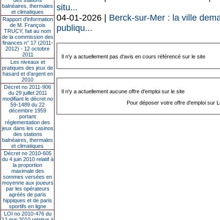
des stations
situ...
balnéaires, thermales
et climatiques
04-01-2026 |
Berck-sur-Mer : la ville dema
Rapport d'information
de M. François
publiqu...
TRUCY, fait au nom
de la commission des
finances n° 17 (2011-
2012) - 12 octobre
2011
Il n'y a actuellement pas d'avis en cours référencé sur le site
Les niveaux et
pratiques des jeux de
hasard et d’argent en
2010
Décret no 2011-906
Il n'y a actuellement aucune offre d'emploi sur le site
du 29 juillet 2011
modifiant le décret no
Pour déposer votre offre d'emploi sur 
59-1489 du 22
décembre 1959
portant
réglementation des
jeux dans les casinos
des stations
balnéaires, thermales
et climatiques
Décret no 2010-605
du 4 juin 2010 relatif à
la proportion
maximale des
sommes versées en
moyenne aux joueurs
par les opérateurs
agréés de paris
hippiques et de paris
sportifs en ligne
LOI no 2010-476 du
12 mai 2010 relative à