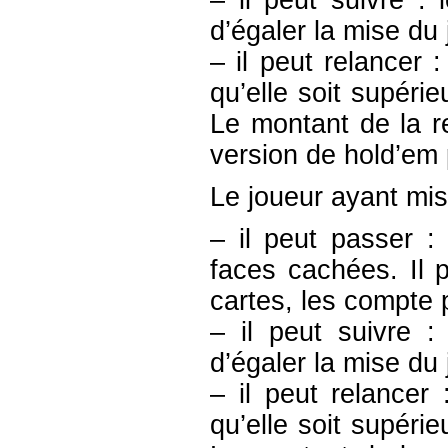
– il peut suivre : 
d’égaler la mise du 
– il peut relancer 
qu’elle soit supéri
Le montant de la r
version de hold’em 
Le joueur ayant misé
– il peut passer :
faces cachées. Il 
cartes, les compte p
– il peut suivre :
d’égaler la mise du 
– il peut relancer 
qu’elle soit supéri