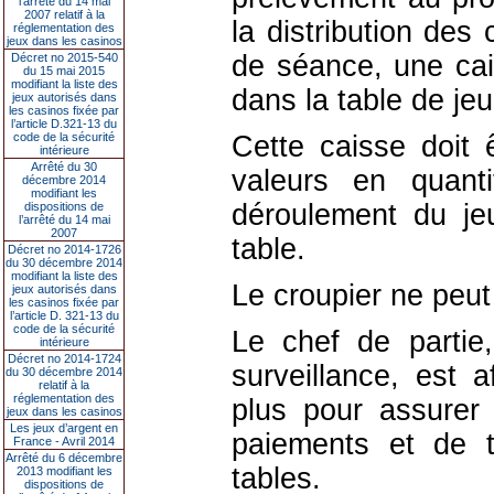
l’arrêté du 14 mai
2007 relatif à la
la distribution des 
réglementation des
jeux dans les casinos
de séance, une cai
Décret no 2015-540
du 15 mai 2015
modifiant la liste des
dans la table de jeu
jeux autorisés dans
les casinos fixée par
l’article D.321-13 du
code de la sécurité
Cette caisse doit 
intérieure
Arrêté du 30
valeurs en quant
décembre 2014
modifiant les
déroulement du je
dispositions de
l’arrêté du 14 mai
2007
table.
Décret no 2014-1726
du 30 décembre 2014
modifiant la liste des
Le croupier ne peut
jeux autorisés dans
les casinos fixée par
l’article D. 321-13 du
code de la sécurité
Le chef de partie
intérieure
Décret no 2014-1724
surveillance, est 
du 30 décembre 2014
relatif à la
réglementation des
plus pour assurer 
jeux dans les casinos
Les jeux d’argent en
paiements et de t
France - Avril 2014
Arrêté du 6 décembre
tables.
2013 modifiant les
dispositions de