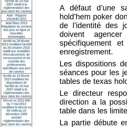
l’arrêté du 14 mai
2007 relatif à la
A défaut d’une s
réglementation des
jeux dans les casinos
hold’hem poker dont
Arjel - Rapport
d'activité 2012
Arjel Mars 2013
de l’identité des 
Régulation du secteur
des jeux en ligne et
doivent agence
nouvelles
technologies
spécifiquement e
Arrêté du 28 février
2013 modifiant l'arrêté
du 29 octobre 2010
enregistrement.
relatif aux modalités
d'encaissement, de
recouvrement et de
contrôle des
Les dispositions de
prélèvements
spécifiques aux jeux
séances pour les je
de casinos
Arrêté du 14 février
tables de texas hol
2013 modifiant les
dispositions de
l'arrêté du 14 mai
2007 relatif à la
Le directeur res
réglementation des
jeux dans les casinos
direction a la possi
Décret no 2012-685
du 7 mai 2012
modifiant le décret no
table dans les limi
59-1489 du 22
décembre 1959
portant
La partie débute 
réglementation des
jeux dans les casinos