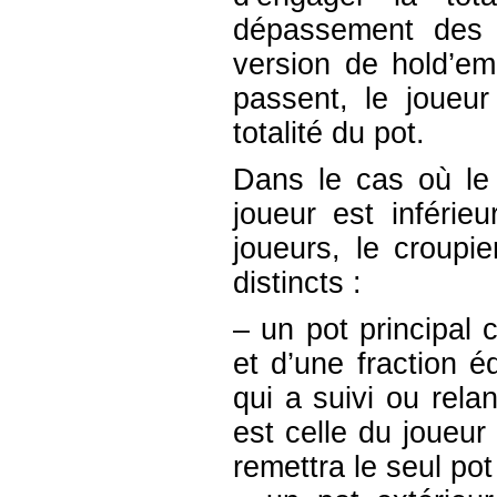
dépassement des 
version de hold’em
passent, le joueu
totalité du pot.
Dans le cas où le 
joueur est inférie
joueurs, le croupi
distincts :
– un pot principal 
et d’une fraction é
qui a suivi ou relan
est celle du joueur
remettra le seul pot 