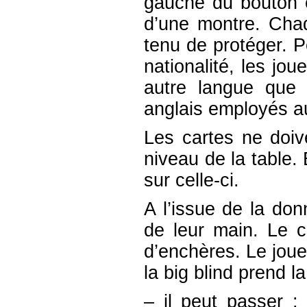
gauche du bouton e
d’une montre. Chaq
tenu de protéger. P
nationalité, les jo
autre langue que 
anglais employés au
Les cartes ne doiv
niveau de la table.
sur celle-ci.
A l’issue de la do
de leur main. Le c
d’enchères. Le joue
la big blind prend l
– il peut passer :