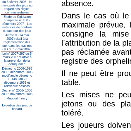
absence.
du 6 février 2008 - le
monopole des jeux au
regard des règles
communautaires
Dans le cas où le 
Étude de législation
comparée n° 180 -
maximale prévue, l
décembre 2007 - Les
instances de contrôle
du secteur des jeux
consigne la mis
Arrêté du 14 mai
2007 relatif à la
l’attribution de la 
réglementation des
jeux dans les casinos
(JO du 17 mai 2007)
pas réclamée avant 
Loi n° 2007-297 du 5
mars 2007 relative à
registre des orpheli
la prévention de la
délinquance
Décret no 2006-1595
Il ne peut être pr
du 13 décembre 2006
modifiant le décret no
59-1489 du 22
table.
décembre 1959 et
relatif aux casinos
Décret n° 2006- 1386
Les mises ne peu
du 15 novembre 2006
Rapport Trucy
jetons ou des pla
Evolution des jeux de
hasard
toléré.
Les joueurs doiven