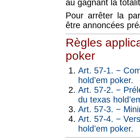
au gagnant la total
Pour arrêter la par
être annoncées pré
Règles applic
poker
Art. 57-1. − Co
hold’em poker.
Art. 57-2. − Pré
du texas hold’e
Art. 57-3. − Min
Art. 57-4. − Ver
hold’em poker.