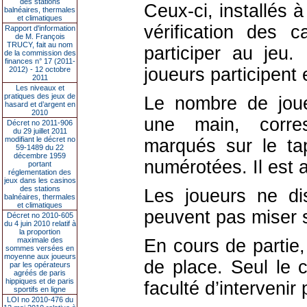
des stations
Ceux-ci, installés à
balnéaires, thermales
et climatiques
vérification des 
Rapport d'information
de M. François
TRUCY, fait au nom
participer au jeu.
de la commission des
finances n° 17 (2011-
joueurs participent 
2012) - 12 octobre
2011
Les niveaux et
pratiques des jeux de
Le nombre de joueu
hasard et d’argent en
2010
une main, corre
Décret no 2011-906
du 29 juillet 2011
modifiant le décret no
marqués sur le ta
59-1489 du 22
décembre 1959
numérotées. Il est
portant
réglementation des
jeux dans les casinos
des stations
Les joueurs ne di
balnéaires, thermales
et climatiques
peuvent pas miser 
Décret no 2010-605
du 4 juin 2010 relatif à
la proportion
maximale des
En cours de partie,
sommes versées en
moyenne aux joueurs
de place. Seul le c
par les opérateurs
agréés de paris
hippiques et de paris
faculté d’intervenir
sportifs en ligne
LOI no 2010-476 du