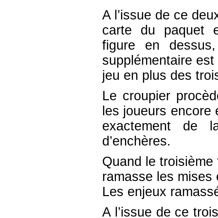
A l’issue de ce deux
carte du paquet e
figure en dessus,
supplémentaire est
jeu en plus des troi
Le croupier procèd
les joueurs encore 
exactement de l
d’enchères.
Quand le troisième 
ramasse les mises 
Les enjeux ramassé
A l’issue de ce troi