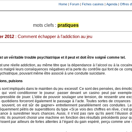
Home
|
Forum
|
Fiches casinos
|
Agenda
|
Offres d
mots clefs :
pratiques
er 2012
: Comment échapper à l'addiction au jeu
t un véritable trouble psychiatrique et il peut et doit être soigné comme tel.
t une réelle addiction, au même titre que la dépendance à l’alcool ou à la cocaïne
es malgré leurs conséquences négatives et la perte du contrôle qui font de ce co
sychiatrique, pouvant même être associé à une conduite suicidaire.
ions, pulsions
 sont impliqués dans le maintien du jeu excessif. Ce sont des pensées, des émoti
 qui vont conditionner le joueur: passer devant un casino peut par exemple 
épressible de jouer. L’idée de pouvoir soulager une tension, de ressentir une exc
s quotidiens forceront également le passage à l’acte. Toutes sortes de croyances 
t souvent, on est sûr de gagner» entretiennent parallèlement ces conduites. Le
réquemment pétris de superstitions du type «Si je vois des chiffres en rêve, c’est q
ance à surestimer leurs chances. Aussi, il n’est pas rare qu’ils aient l’illusion 
nts: ils pourront choisir une machine en fonction des résultats précédents pour q
rissent par ailleurs de fortes attentes à l’égard du gain espéré, perçu comme une 