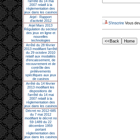
l’arrêté du 14 mai
2007 relatif à la
réglementation des
jeux dans les casinos
Arjel - Rapport
d'activité 2012
S'inscrire
Vous deve
Arjel Mars 2013
Régulation du secteur
des jeux en ligne et
nouvelles
technologies
Arrêté du 28 février
2013 modifiant l'arrêté
du 29 octobre 2010
relatif aux modalités
d'encaissement, de
recouvrement et de
contrôle des
prélèvements
spécifiques aux jeux
de casinos
Arrêté du 14 février
2013 modifiant les
dispositions de
l'arrêté du 14 mai
2007 relatif à la
réglementation des
jeux dans les casinos
Décret no 2012-685
du 7 mai 2012
modifiant le décret no
59-1489 du 22
décembre 1959
portant
réglementation des
jeux dans les casinos