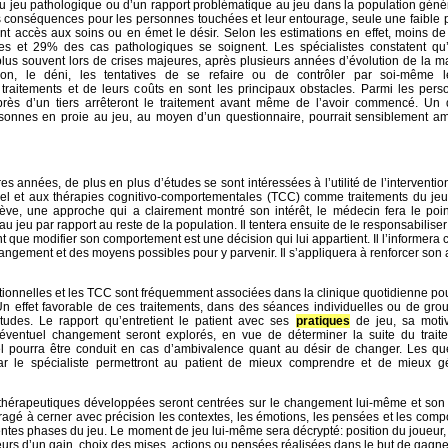
u jeu pathologique ou d’un rapport problématique au jeu dans la population géné
es conséquences pour les personnes touchées et leur entourage, seule une faible 
nt accès aux soins ou en émet le désir. Selon les estimations en effet, moins 
es et 29% des cas pathologiques se soignent. Les spécialistes constatent qu’
lus souvent lors de crises majeures, après plusieurs années d’évolution de la m
tion, le déni, les tentatives de se refaire ou de contrôler par soi-même l
raitements et de leurs coûts en sont les principaux obstacles. Parmi les pers
 près d’un tiers arrêteront le traitement avant même de l’avoir commencé. Un 
sonnes en proie au jeu, au moyen d’un questionnaire, pourrait sensiblement amé
es années, de plus en plus d’études se sont intéressées à l’utilité de l’interventio
nnel et aux thérapies cognitivo-comportementales (TCC) comme traitements du jeu
rève, une approche qui a clairement montré son intérêt, le médecin fera le poi
 au jeu par rapport au reste de la population. Il tentera ensuite de le responsabiliser
t que modifier son comportement est une décision qui lui appartient. Il l’informera 
ngement et des moyens possibles pour y parvenir. Il s’appliquera à renforcer son 
ionnelles et les TCC sont fréquemment associées dans la clinique quotidienne po
Un effet favorable de ces traitements, dans des séances individuelles ou de gro
udes. Le rapport qu’entretient le patient avec ses
pratiques
de jeu, sa motiv
éventuel changement seront explorés, en vue de déterminer la suite du trait
el pourra être conduit en cas d’ambivalence quant au désir de changer. Les que
ar le spécialiste permettront au patient de mieux comprendre et de mieux gé
 thérapeutiques développées seront centrées sur le changement lui-même et son 
ragé à cerner avec précision les contextes, les émotions, les pensées et les com
rentes phases du jeu. Le moment de jeu lui-même sera décrypté: position du joueur
rs d’un gain, choix des mises, actions ou pensées réalisées dans le but de gagner,