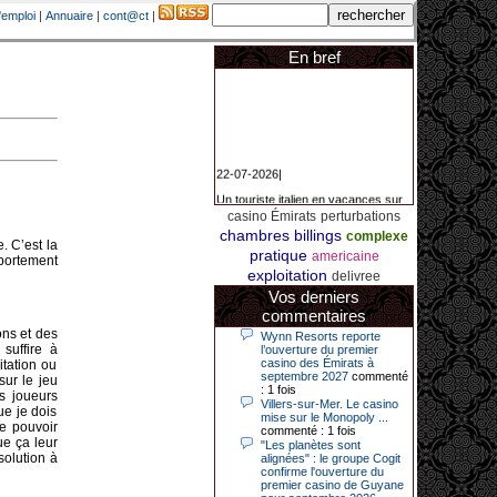
'emploi
|
Annuaire
|
cont@ct
|
En bref
22-07-2026|
Un touriste italien en vacances sur
la Côte d’Azur a remporté un
casino Émirats
perturbations
jackpot exceptionnel de 84.631
euros dans la nuit de samedi à
chambres
billings
complexe
dimanche au Casino Barrière Le
. C’est la
pratique
americaine
Croisette à Cannes. Il s’agit d’un
mportement
nouveau record de gains de l’année
exploitation
delivree
2026 pour cet établissement.
Vos derniers
commentaires
ons et des
Wynn Resorts reporte
suffire à
14-04-2026|
l’ouverture du premier
casino des Émirats à
itation ou
Dimanche 12 avril 2026, cette date
septembre 2027
commenté
sur le jeu
restera gravée dans la mémoire de
: 1 fois
s joueurs
ce joueur du casino de Saint-Quay-
Villers-sur-Mer. Le casino
ue je dois
Portrieux (Côtes-d’Armor).
mise sur le Monopoly ...
de pouvoir
commenté : 1 fois
Ce quinquagénaire, habitant Plouha
ue ça leur
"Les planètes sont
mais souhaitant garder l’anonymat,
solution à
alignées" : le groupe Cogit
a eu l’énorme surprise de décrocher
confirme l'ouverture du
un jackpot record de 82 426 €.
premier casino de Guyane