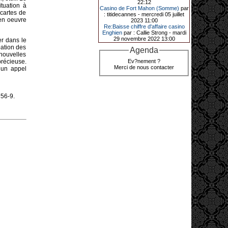
22:12
ituation à
de décrocher un méga jackpot.
Casino de Fort Mahon (Somme)
par
 cartes de
: titidecannes - mercredi 05 juillet
Elle n’a misé que 88 centimes sur
 en oeuvre
2023 11:00
une machine à sous et a remporté
Re:Baisse chiffre d'affaire casino
4_ 239 €?!
Enghien
par : Callie Strong - mardi
29 novembre 2022 13:00
er dans le
pation des
Agenda
 nouvelles
10-01-2026|
Ev?nement ?
précieuse.
Merci de nous contacter
 un appel
Au « Kasino » de Fréhel, une
vacancière a décroché le jackpot
en misant seulement 68
centimes. Elle remporte plus de
44 640 € grâce à la machine à
56-9.
sous « Jin Ji Bao Xi ».
En ce début d’année 2026, le plus
gros jackpot du « Kasino » de
Fréhel a été décroché. Samedi 10
janvier en début de soirée,
l’heureuse gagnante, qui souhaite
garder l’anonymat, a remporté plus
de 44 640 € sur la machine à sous «
Jin Ji Bao Xi », installée en février
2025. La cliente, en vacances dans
la région, a misé 0,68 € avant de
remporter la somme. Un membre du
comité de direction, Flavie Jehan, lui
a remis le gain.