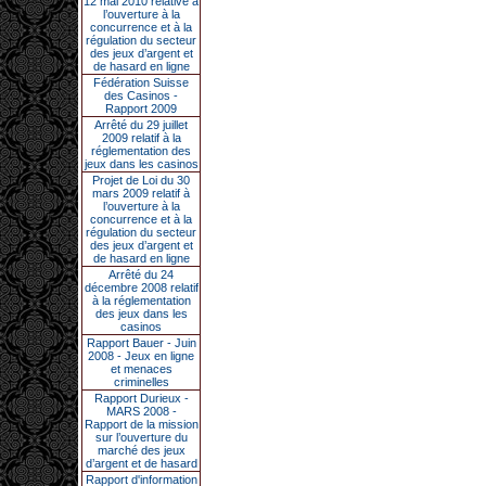
12 mai 2010 relative à
l’ouverture à la
concurrence et à la
régulation du secteur
des jeux d’argent et
de hasard en ligne
Fédération Suisse
des Casinos -
Rapport 2009
Arrêté du 29 juillet
2009 relatif à la
réglementation des
jeux dans les casinos
Projet de Loi du 30
mars 2009 relatif à
l’ouverture à la
concurrence et à la
régulation du secteur
des jeux d’argent et
de hasard en ligne
Arrêté du 24
décembre 2008 relatif
à la réglementation
des jeux dans les
casinos
Rapport Bauer - Juin
2008 - Jeux en ligne
et menaces
criminelles
Rapport Durieux -
MARS 2008 -
Rapport de la mission
sur l’ouverture du
marché des jeux
d’argent et de hasard
Rapport d'information