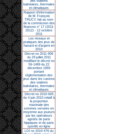
des stations
balnéaires, thermales
et climatiques
Rapport d'information
de M. François
TRUCY, fait au nom
de la commission des
finances n° 17 (2011-
2012) - 12 octobre
2011
Les niveaux et
pratiques des jeux de
hasard et d’argent en
2010
Décret no 2011-906
du 29 juillet 2011
modifiant le décret no
59-1489 du 22
décembre 1959
portant
réglementation des
jeux dans les casinos
des stations
balnéaires, thermales
et climatiques
Décret no 2010-605
du 4 juin 2010 relatif à
la proportion
maximale des
sommes versées en
moyenne aux joueurs
par les opérateurs
agréés de paris
hippiques et de paris
sportifs en ligne
LOI no 2010-476 du