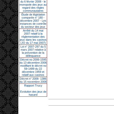
du 6 février 2008 - le
monopole des jeux au
regard des règles
communautaires
Étude de législation
comparée n° 180 -
décembre 2007 - Les
instances de contrôle
du secteur des jeux
Arrêté du 14 mai
2007 relatif à la
réglementation des
jeux dans les casinos
(JO du 17 mai 2007)
Loi n° 2007-297 du 5
mars 2007 relative à
la prévention de la
délinquance
Décret no 2006-1595
du 13 décembre 2006
modifiant le décret no
59-1489 du 22
décembre 1959 et
relatif aux casinos
Décret n° 2006- 1386
du 15 novembre 2006
Rapport Trucy
Evolution des jeux de
hasard