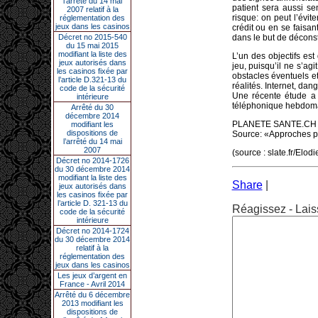
l’arrêté du 14 mai
patient sera aussi sen
2007 relatif à la
risque: on peut l’évit
réglementation des
jeux dans les casinos
crédit ou en se faisan
Décret no 2015-540
dans le but de déconst
du 15 mai 2015
modifiant la liste des
L’un des objectifs est
jeux autorisés dans
jeu, puisqu’il ne s’ag
les casinos fixée par
obstacles éventuels et
l’article D.321-13 du
réalités. Internet, dan
code de la sécurité
Une récente étude a
intérieure
téléphonique hebdomada
Arrêté du 30
décembre 2014
PLANETE SANTE.CH
modifiant les
dispositions de
Source: «Approches p
l’arrêté du 14 mai
2007
(source : slate.fr/Elod
Décret no 2014-1726
du 30 décembre 2014
modifiant la liste des
Share
|
jeux autorisés dans
les casinos fixée par
l’article D. 321-13 du
Réagissez - Lais
code de la sécurité
intérieure
Décret no 2014-1724
du 30 décembre 2014
relatif à la
réglementation des
jeux dans les casinos
Les jeux d’argent en
France - Avril 2014
Arrêté du 6 décembre
2013 modifiant les
dispositions de