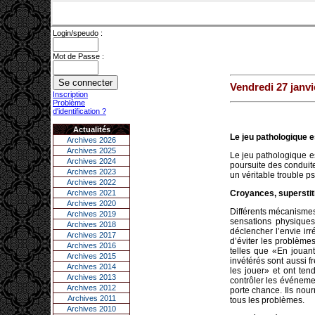
Login/speudo :
Mot de Passe :
Vendredi 27 janvi
Inscription
Problème
d'identification ?
Actualités
Le jeu pathologique es
Archives 2026
Archives 2025
Le jeu pathologique es
Archives 2024
poursuite des conduit
Archives 2023
un véritable trouble p
Archives 2022
Archives 2021
Croyances, superstit
Archives 2020
Différents mécanismes
Archives 2019
sensations physiques
Archives 2018
déclencher l’envie irr
Archives 2017
d’éviter les problème
Archives 2016
telles que «En jouan
Archives 2015
invétérés sont aussi f
Archives 2014
les jouer» et ont tend
Archives 2013
contrôler les événeme
Archives 2012
porte chance. Ils nour
Archives 2011
tous les problèmes.
Archives 2010