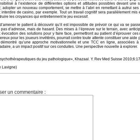
sibilisé à l’existence de différentes options et attitudes possibles devant une s
er, adopter un nouveau comportement, se mettre à l’abri en remettant à autrui ses
t interdire de casino, par exemple. Tout un travail cognitif sera parallèlement mis
ruire les croyances qui entretiennent le jeu excessif.
 d’amener le patient à découvrir qu’il est impossible de prévoir ce qui va se pass
it pas d’adresse, mais de hasard. Des mises à l’épreuve sur le terrain, avec antici
 évocation des solutions pour y faire face, permettront au patient d’éprouver ces
gereux pour les joueurs invétérés, pourrait contre toute attente constituer une aide 
 démontré qu’une approche motivationnelle et une TCC en ligne, associées à
ire, a un impact positif sur ces conduites. Une perspective nouvelle à explorer.
sychothérapeutiques du jeu pathologique», Khazaal. Y. Rev Med Suisse 2010;6:17
ie Lavigne)
ser un commentaire :