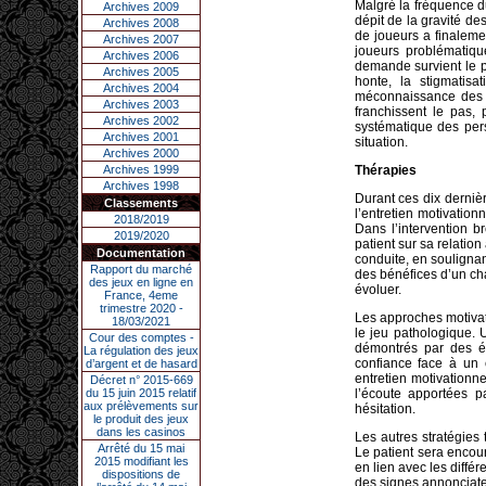
Malgré la fréquence d
Archives 2009
dépit de la gravité d
Archives 2008
de joueurs a finaleme
Archives 2007
joueurs problématiqu
Archives 2006
demande survient le p
Archives 2005
honte, la stigmatisa
Archives 2004
méconnaissance des t
Archives 2003
franchissent le pas,
Archives 2002
systématique des per
Archives 2001
situation.
Archives 2000
Archives 1999
Thérapies
Archives 1998
Durant ces dix dernièr
Classements
l’entretien motivatio
2018/2019
Dans l’intervention b
2019/2020
patient sur sa relation
Documentation
conduite, en soulignan
Rapport du marché
des bénéfices d’un cha
des jeux en ligne en
évoluer.
France, 4eme
trimestre 2020 -
Les approches motivat
18/03/2021
le jeu pathologique. 
Cour des comptes -
démontrés par des ét
La régulation des jeux
confiance face à un 
d’argent et de hasard
entretien motivationn
Décret n° 2015-669
du 15 juin 2015 relatif
l’écoute apportées p
aux prélèvements sur
hésitation.
le produit des jeux
dans les casinos
Les autres stratégies
Arrêté du 15 mai
Le patient sera encou
2015 modifiant les
en lien avec les diffé
dispositions de
des signes annonciateu