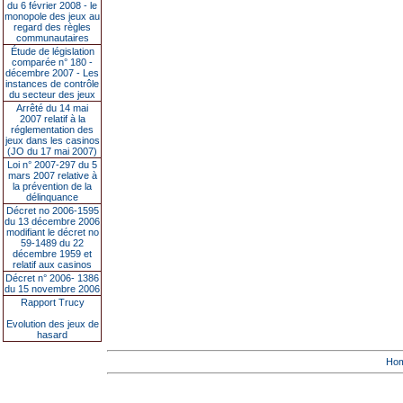
du 6 février 2008 - le
monopole des jeux au
regard des règles
communautaires
Étude de législation
comparée n° 180 -
décembre 2007 - Les
instances de contrôle
du secteur des jeux
Arrêté du 14 mai
2007 relatif à la
réglementation des
jeux dans les casinos
(JO du 17 mai 2007)
Loi n° 2007-297 du 5
mars 2007 relative à
la prévention de la
délinquance
Décret no 2006-1595
du 13 décembre 2006
modifiant le décret no
59-1489 du 22
décembre 1959 et
relatif aux casinos
Décret n° 2006- 1386
du 15 novembre 2006
Rapport Trucy
Evolution des jeux de
hasard
Ho