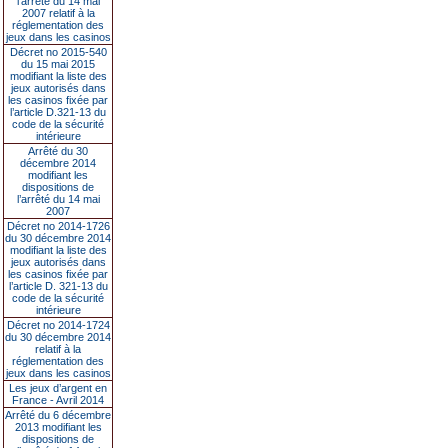
l’arrêté du 14 mai
2007 relatif à la
réglementation des
jeux dans les casinos
Décret no 2015-540
du 15 mai 2015
modifiant la liste des
jeux autorisés dans
les casinos fixée par
l’article D.321-13 du
code de la sécurité
intérieure
Arrêté du 30
décembre 2014
modifiant les
dispositions de
l’arrêté du 14 mai
2007
Décret no 2014-1726
du 30 décembre 2014
modifiant la liste des
jeux autorisés dans
les casinos fixée par
l’article D. 321-13 du
code de la sécurité
intérieure
Décret no 2014-1724
du 30 décembre 2014
relatif à la
réglementation des
jeux dans les casinos
Les jeux d’argent en
France - Avril 2014
Arrêté du 6 décembre
2013 modifiant les
dispositions de