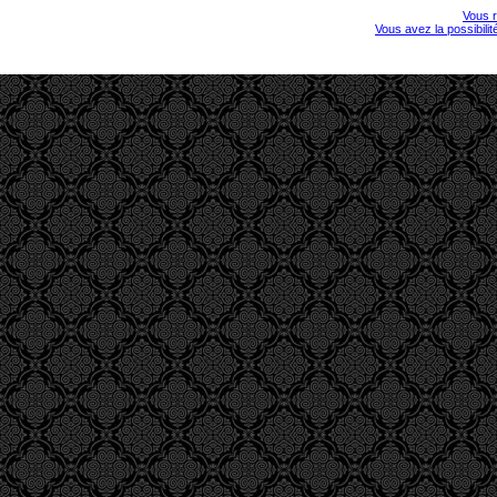
Vous r
Vous avez la possibili