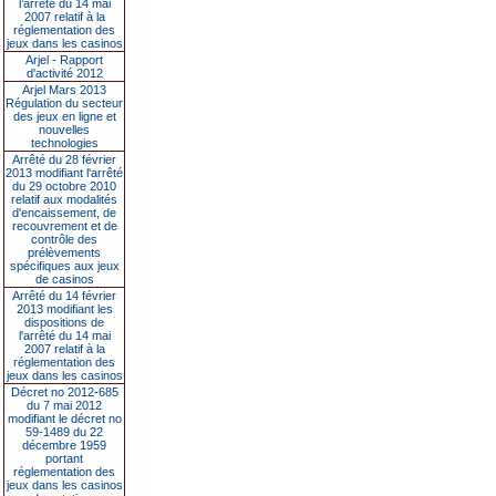
l’arrêté du 14 mai
2007 relatif à la
réglementation des
jeux dans les casinos
Arjel - Rapport
d'activité 2012
Arjel Mars 2013
Régulation du secteur
des jeux en ligne et
nouvelles
technologies
Arrêté du 28 février
2013 modifiant l'arrêté
du 29 octobre 2010
relatif aux modalités
d'encaissement, de
recouvrement et de
contrôle des
prélèvements
spécifiques aux jeux
de casinos
Arrêté du 14 février
2013 modifiant les
dispositions de
l'arrêté du 14 mai
2007 relatif à la
réglementation des
jeux dans les casinos
Décret no 2012-685
du 7 mai 2012
modifiant le décret no
59-1489 du 22
décembre 1959
portant
réglementation des
jeux dans les casinos