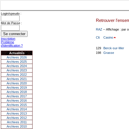
Login/speudo :
Retrouver l'ensem
Mot de Passe :
RAZ
-- Affichage : par o
Clt
Casino
Inscription
Problème
d'identification ?
129
Berck-sur-Mer
198
Grasse
Actualités
Archives 2026
Archives 2025
Archives 2024
Archives 2023
Archives 2022
Archives 2021
Archives 2020
Archives 2019
Archives 2018
Archives 2017
Archives 2016
Archives 2015
Archives 2014
Archives 2013
Archives 2012
Archives 2011
Archives 2010