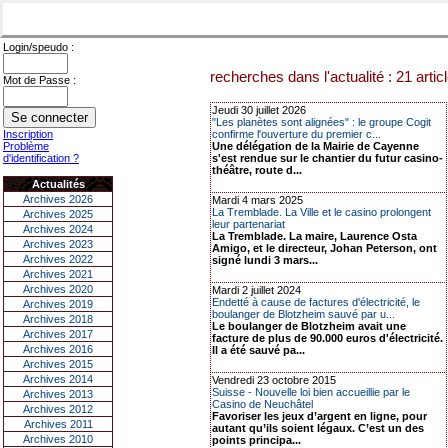
Login/speudo :
recherches dans l'actualité : 21 artic
Mot de Passe :
Jeudi 30 juillet 2026
"Les planètes sont alignées" : le groupe Cogit
Inscription
confirme l'ouverture du premier c...
Problème
Une délégation de la Mairie de Cayenne
d'identification ?
s'est rendue sur le chantier du futur casino-
théâtre, route d...
Actualités
Archives 2026
Mardi 4 mars 2025
La Tremblade. La Ville et le casino prolongent
Archives 2025
leur partenariat
Archives 2024
La Tremblade. La maire, Laurence Osta
Archives 2023
Amigo, et le directeur, Johan Peterson, ont
Archives 2022
signé lundi 3 mars...
Archives 2021
Archives 2020
Mardi 2 juillet 2024
Endetté à cause de factures d'électricité, le
Archives 2019
boulanger de Blotzheim sauvé par u...
Archives 2018
Le boulanger de Blotzheim avait une
Archives 2017
facture de plus de 90.000 euros d'électricité.
Archives 2016
Il a été sauvé pa...
Archives 2015
Archives 2014
Vendredi 23 octobre 2015
Suisse - Nouvelle loi bien accueillie par le
Archives 2013
Casino de Neuchâtel
Archives 2012
Favoriser les jeux d’argent en ligne, pour
Archives 2011
autant qu’ils soient légaux. C’est un des
Archives 2010
points principa...