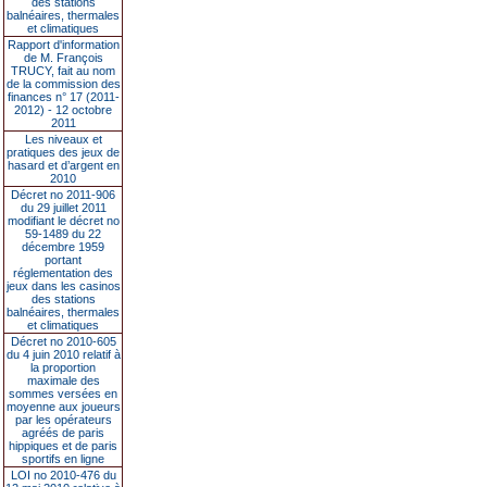
des stations
balnéaires, thermales
et climatiques
Rapport d'information
de M. François
TRUCY, fait au nom
de la commission des
finances n° 17 (2011-
2012) - 12 octobre
2011
Les niveaux et
pratiques des jeux de
hasard et d’argent en
2010
Décret no 2011-906
du 29 juillet 2011
modifiant le décret no
59-1489 du 22
décembre 1959
portant
réglementation des
jeux dans les casinos
des stations
balnéaires, thermales
et climatiques
Décret no 2010-605
du 4 juin 2010 relatif à
la proportion
maximale des
sommes versées en
moyenne aux joueurs
par les opérateurs
agréés de paris
hippiques et de paris
sportifs en ligne
LOI no 2010-476 du