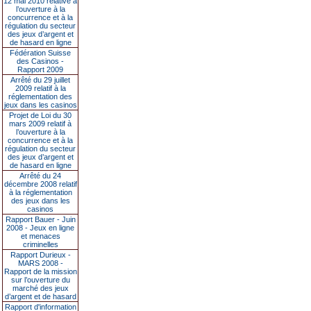
12 mai 2010 relative à
l’ouverture à la
concurrence et à la
régulation du secteur
des jeux d’argent et
de hasard en ligne
Fédération Suisse
des Casinos -
Rapport 2009
Arrêté du 29 juillet
2009 relatif à la
réglementation des
jeux dans les casinos
Projet de Loi du 30
mars 2009 relatif à
l’ouverture à la
concurrence et à la
régulation du secteur
des jeux d’argent et
de hasard en ligne
Arrêté du 24
décembre 2008 relatif
à la réglementation
des jeux dans les
casinos
Rapport Bauer - Juin
2008 - Jeux en ligne
et menaces
criminelles
Rapport Durieux -
MARS 2008 -
Rapport de la mission
sur l’ouverture du
marché des jeux
d’argent et de hasard
Rapport d'information