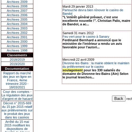
Archives 2009
Archives 2008
Mardi 29 janvier 2013
Partouche devra bien rénover le casino de
Archives 2007
Bandol
Archives 2006
"L'intérêt général prévaut, c'est une
Archives 2005
excellente nouvelle !". Christian Palix, maire
Archives 2004
de Bandol, a ac...
Archives 2003
Archives 2002
Samedi 31 mars 2012
Feu vert pour le casino à Sanary
Archives 2001
Ferdinand Bernhard a annoncé que le
Archives 2000
ministère de l'intérieur a rendu un avis
Archives 1999
favorable pour l'autori...
Archives 1998
Classements
2018/2019
Mercredi 22 avril 2009
Divonne-les-Bains : la mairie obtient le maintien
2019/2020
du prélèvement sur le casino
Documentation
soulagement
pour les 330 salariés du
Rapport du marché
domaine de Divonne-les-Bains (Ain) Selon
des jeux en ligne en
le journal lesechos...
France, 4eme
trimestre 2020 -
18/03/2021
Cour des comptes -
La régulation des jeux
rec
d’argent et de hasard
Décret n° 2015-669
du 15 juin 2015 relatif
aux prélèvements sur
le produit des jeux
dans les casinos
Arrêté du 15 mai
2015 modifiant les
dispositions de