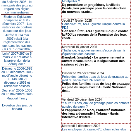
Montpellier ?
du 6 février 2008 - le
De procédure en procédure, la ville de
monopole des jeux au
Pérols, lieu privilégié pour la construction
regard des règles
du nouveau stade...
communautaires
Étude de législation
comparée n° 180 -
Jeudi 27 février 2025
décembre 2007 - Les
Conseil d’État, ANJ : guerre ludique contre la
instances de contrôle
FDJ
du secteur des jeux
Conseil d’État, ANJ : guerre ludique contre
la FDJ Le recours de la Française des jeux
Arrêté du 14 mai
contr...
2007 relatif à la
réglementation des
jeux dans les casinos
Mercredi 15 janvier 2025
(JO du 17 mai 2007)
Thaïlande: le gouvernement s'accorde sur la
Loi n° 2007-297 du 5
légalisation des casinos
mars 2007 relative à
Bangkok (awp/afp) - Le gouvernement a
la prévention de la
ouvert la voie, lundi, à la légalisation des
délinquance
casinos et des je...
Décret no 2006-1595
du 13 décembre 2006
Dimanche 29 décembre 2024
modifiant le décret no
Police des familles : pas de jeux de grattage au
59-1489 du 22
pied du sapin avec l’Autorité N...
décembre 1959 et
Police des familles : pas de jeux de grattage
relatif aux casinos
au pied du sapin avec l’Autorité Nationale
Décret n° 2006- 1386
des...
du 15 novembre 2006
Rapport Trucy
Vendredi 20 décembre 2024
Y-aura-t-il des jeux de grattage pour les enfants
Evolution des jeux de
au pied du sapin ?
hasard
A l’approche de Noël, l’Autorité nationale
des jeux a demandé à Toluna - Harris
interactive d’interr...
Mercredi 4 décembre 2024
Les employés du casino d'Enghien et les élus