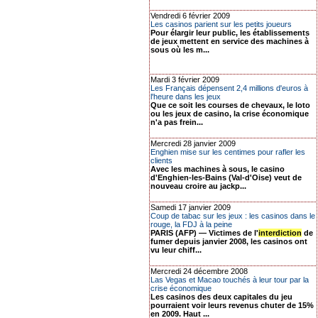
Vendredi 6 février 2009
Les casinos parient sur les petits joueurs
Pour élargir leur public, les établissements
de jeux mettent en service des machines à
sous où les m...
Mardi 3 février 2009
Les Français dépensent 2,4 millions d'euros à
l'heure dans les jeux
Que ce soit les courses de chevaux, le loto
ou les jeux de casino, la crise économique
n'a pas frein...
Mercredi 28 janvier 2009
Enghien mise sur les centimes pour rafler les
clients
Avec les machines à sous, le casino
d'Enghien-les-Bains (Val-d'Oise) veut de
nouveau croire au jackp...
Samedi 17 janvier 2009
Coup de tabac sur les jeux : les casinos dans le
rouge, la FDJ à la peine
PARIS (AFP) — Victimes de l'
interdiction
de
fumer depuis janvier 2008, les casinos ont
vu leur chiff...
Mercredi 24 décembre 2008
Las Vegas et Macao touchés à leur tour par la
crise économique
Les casinos des deux capitales du jeu
pourraient voir leurs revenus chuter de 15%
en 2009. Haut ...