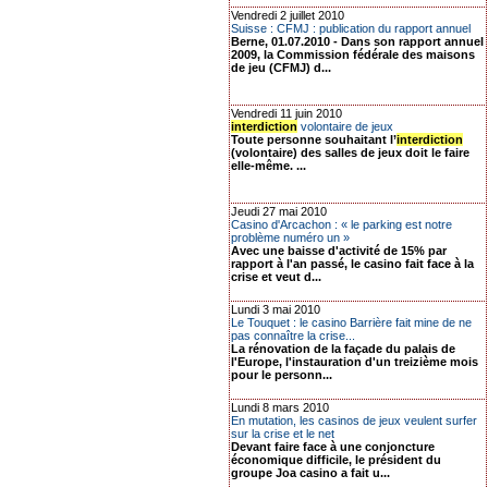
Vendredi 2 juillet 2010
Suisse : CFMJ : publication du rapport annuel
Berne, 01.07.2010 - Dans son rapport annuel
2009, la Commission fédérale des maisons
de jeu (CFMJ) d...
Vendredi 11 juin 2010
interdiction
volontaire de jeux
Toute personne souhaitant l’
interdiction
(volontaire) des salles de jeux doit le faire
elle-même. ...
Jeudi 27 mai 2010
Casino d'Arcachon : « le parking est notre
problème numéro un »
Avec une baisse d'activité de 15% par
rapport à l'an passé, le casino fait face à la
crise et veut d...
Lundi 3 mai 2010
Le Touquet : le casino Barrière fait mine de ne
pas connaître la crise...
La rénovation de la façade du palais de
l'Europe, l'instauration d'un treizième mois
pour le personn...
Lundi 8 mars 2010
En mutation, les casinos de jeux veulent surfer
sur la crise et le net
Devant faire face à une conjoncture
économique difficile, le président du
groupe Joa casino a fait u...