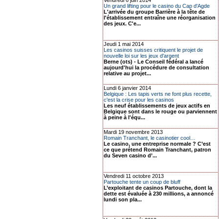
Vendredi 6 juin 2014
Un grand lifting pour le casino du Cap d'Agde
L'arrivée du groupe Barrière à la tête de
l'établissement entraîne une réorganisation
des jeux. C'e...
Jeudi 1 mai 2014
Les casinos suisses critiquent le projet de
nouvelle loi sur les jeux d'argent
Berne (ots) - Le Conseil fédéral a lancé
aujourd'hui la procédure de consultation
relative au projet...
Lundi 6 janvier 2014
Belgique : Les tapis verts ne font plus recette,
c'est la crise pour les casinos
Les neuf établissements de jeux actifs en
Belgique sont dans le rouge ou parviennent
à peine à l'équ...
Mardi 19 novembre 2013
Romain Tranchant, le casinotier cool…
Le casino, une entreprise normale ? C’est
ce que prétend Romain Tranchant, patron
du Seven casino d’...
Vendredi 11 octobre 2013
Partouche tente un coup de bluff
L’exploitant de casinos Partouche, dont la
dette est évaluée à 230 millions, a annoncé
lundi son pla...