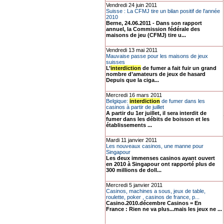
Vendredi 24 juin 2011
Suisse : La CFMJ tire un bilan positif de l'année
2010
Berne, 24.06.2011 - Dans son rapport
annuel, la Commission fédérale des
maisons de jeu (CFMJ) tire u...
Vendredi 13 mai 2011
Mauvaise passe pour les maisons de jeux
suisses
L’
interdiction
de fumer a fait fuir un grand
nombre d’amateurs de jeux de hasard
Depuis que la ciga...
Mercredi 16 mars 2011
Belgique:
interdiction
de fumer dans les
casinos à partir de juillet
A partir du 1er juillet, il sera interdit de
fumer dans les débits de boisson et les
établissements ...
Mardi 11 janvier 2011
Les nouveaux casinos, une manne pour
Singapour
Les deux immenses casinos ayant ouvert
en 2010 à Singapour ont rapporté plus de
300 millions de doll...
Mercredi 5 janvier 2011
Casinos, machines a sous, jeux de table,
roulette, poker , casinos de france, p...
Casino.2010.décembre Casinos = En
France : Rien ne va plus...mais les jeux ne ...