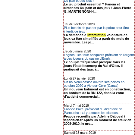
Du pain et des jeux !
Le jeu produit essentiel ? Panem et
circenses Du pain et des jeux ! Jean-Pierre
G. MARTIGNONI-H...
Jeudi 8 octobre 2020
Plus besoin de passer par la police pour être
interdit de jeux
La demande d’
interdiction
volontaire de
jeux va être simplifiée à partir du mois de
novembre. Les jo...
Jeudi 5 mars 2020
Lognes : les faux banquiers prêtaient de l’argent
à des joueurs du casino d’Engh...
Le couple fréquentait presque tous les
jours l’établissement du Val-d’Oise. Il
pratiquait des taux à...
Lundi 27 janvier 2020
Un nouveau casino ouvrira ses portes en
octobre 2020 à Vic-sur-Cère (Cantal)
Un nouveau bâtiment est en construction,
en bordure de la RN 122, dans la zone
d'activité commercial...
Mardi 7 mai 2019
Fabrice Paire, président du directoire de
Partouche : «Il y a toutes les classes...
Propos recueillis par Adeline Daboval /
leparisien.fr Après un moment de creux en
2008-2010, le gro...
Samedi 23 mars 2019