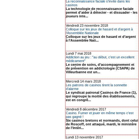
La reconnaissance faciale s'invite dans les
casinos
La technologie de reconnaissance faciale
permet d'aider à détecter - et dissuader - les
joueurs inte...
Vendredi 23 novembre 2018
Colloque sur les jeux de hasard et d’argent à
l’Assemblée Nationale
Colloque sur les jeux de hasard et d’argent
à l’Assemblée Nati...
Lundi 7 mai 2018
Addiction au jeu : "au début, c’est un excellent
médicament"
Le centre de soins, d’accompagnement et
de prévention en addictologie (CSAPA) de
Villeurbanne est un...
Mercredi 14 mars 2018
Les patrons de casinos tirent la sonnette
d’alarme
Le syndicat patronal Casinos de France (1),
qui regroupe la moitié des établissements,
est en congrè...
Vendredi 8 décembre 2017
Casino. Fumer et jouer en même temps c'est
pas gagné !
Six casinos bretons et normands, dont celui
de Roscoff, ont attaqué, mardi, le ministère
de l'Intéri...
Lundi 13 novembre 2017