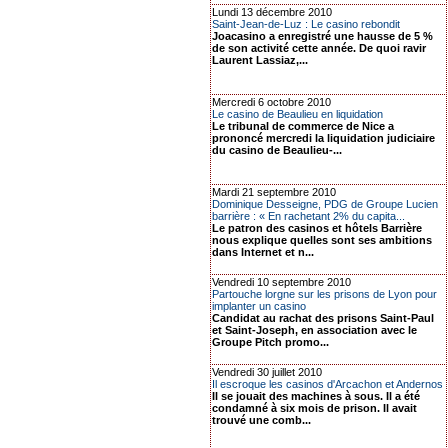
Lundi 13 décembre 2010
Saint-Jean-de-Luz : Le casino rebondit
Joacasino a enregistré une hausse de 5 %
de son activité cette année. De quoi ravir
Laurent Lassiaz,...
Mercredi 6 octobre 2010
Le casino de Beaulieu en liquidation
Le tribunal de commerce de Nice a
prononcé mercredi la liquidation judiciaire
du casino de Beaulieu-...
Mardi 21 septembre 2010
Dominique Desseigne, PDG de Groupe Lucien
barrière : « En rachetant 2% du capita...
Le patron des casinos et hôtels Barrière
nous explique quelles sont ses ambitions
dans Internet et n...
Vendredi 10 septembre 2010
Partouche lorgne sur les prisons de Lyon pour
implanter un casino
Candidat au rachat des prisons Saint-Paul
et Saint-Joseph, en association avec le
Groupe Pitch promo...
Vendredi 30 juillet 2010
Il escroque les casinos d'Arcachon et Andernos
Il se jouait des machines à sous. Il a été
condamné à six mois de prison. Il avait
trouvé une comb...