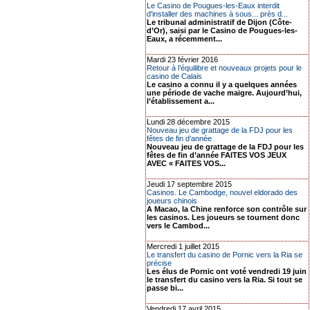
Le Casino de Pougues-les-Eaux interdit
d'installer des machines à sous... près d...
Le tribunal administratif de Dijon (Côte-
d’Or), saisi par le Casino de Pougues-les-
Eaux, a récemment...
Mardi 23 février 2016
Retour à l’équilibre et nouveaux projets pour le
casino de Calais
Le casino a connu il y a quelques années
une période de vache maigre. Aujourd’hui,
l’établissement a...
Lundi 28 décembre 2015
Nouveau jeu de grattage de la FDJ pour les
fêtes de fin d’année
Nouveau jeu de grattage de la FDJ pour les
fêtes de fin d’année FAITES VOS JEUX
AVEC « FAITES VOS...
Jeudi 17 septembre 2015
Casinos. Le Cambodge, nouvel eldorado des
joueurs chinois
A Macao, la Chine renforce son contrôle sur
les casinos. Les joueurs se tournent donc
vers le Cambod...
Mercredi 1 juillet 2015
Le transfert du casino de Pornic vers la Ria se
précise
Les élus de Pornic ont voté vendredi 19 juin
le transfert du casino vers la Ria. Si tout se
passe bi...
Vendredi 17 avril 2015