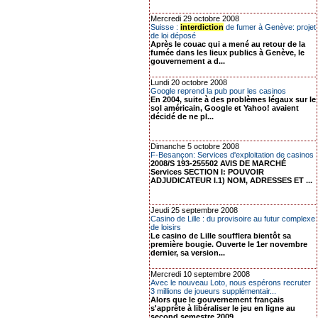
Mercredi 29 octobre 2008
Suisse :
interdiction
de fumer à Genève: projet
de loi déposé
Après le couac qui a mené au retour de la
fumée dans les lieux publics à Genève, le
gouvernement a d...
Lundi 20 octobre 2008
Google reprend la pub pour les casinos
En 2004, suite à des problèmes légaux sur le
sol américain, Google et Yahoo! avaient
décidé de ne pl...
Dimanche 5 octobre 2008
F-Besançon: Services d'exploitation de casinos
2008/S 193-255502 AVIS DE MARCHÉ
Services SECTION I: POUVOIR
ADJUDICATEUR I.1) NOM, ADRESSES ET ...
Jeudi 25 septembre 2008
Casino de Lille : du provisoire au futur complexe
de loisirs
Le casino de Lille soufflera bientôt sa
première bougie. Ouverte le 1er novembre
dernier, sa version...
Mercredi 10 septembre 2008
Avec le nouveau Loto, nous espérons recruter
3 millions de joueurs supplémentair...
Alors que le gouvernement français
s'apprête à libéraliser le jeu en ligne au
second semestre 2009, ...