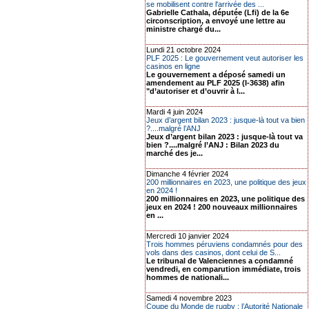
se mobilisent contre l'arrivée des ...
Gabrielle Cathala, députée (Lfi) de la 6e
circonscription, a envoyé une lettre au
ministre chargé du...
Lundi 21 octobre 2024
PLF 2025 : Le gouvernement veut autoriser les
casinos en ligne
Le gouvernement a déposé samedi un
amendement au PLF 2025 (I-3638) afin
"d’autoriser et d’ouvrir à l...
Mardi 4 juin 2024
Jeux d’argent bilan 2023 : jusque-là tout va bien
?....malgré l’ANJ
Jeux d’argent bilan 2023 : jusque-là tout va
bien ?....malgré l’ANJ : Bilan 2023 du
marché des je...
Dimanche 4 février 2024
200 millionnaires en 2023, une politique des jeux
en 2024 !
200 millionnaires en 2023, une politique des
jeux en 2024 ! 200 nouveaux millionnaires
en ...
Mercredi 10 janvier 2024
Trois hommes péruviens condamnés pour des
vols dans des casinos, dont celui de S...
Le tribunal de Valenciennes a condamné
vendredi, en comparution immédiate, trois
hommes de nationali...
Samedi 4 novembre 2023
Coupe du Monde de rugby : l’Autorité Nationale