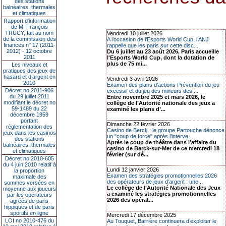
des stations
balnéaires, thermales
et climatiques
Rapport d'information
de M. François
TRUCY, fait au nom
Vendredi 10 juillet 2026
de la commission des
A l’occasion de l’Esports World Cup, l’ANJ
finances n° 17 (2011-
rappelle que les paris sur cette disc...
2012) - 12 octobre
Du 6 juillet au 23 août 2026, Paris accueille
2011
l'Esports World Cup, dont la dotation de
plus de 75 mi...
Les niveaux et
pratiques des jeux de
hasard et d’argent en
Vendredi 3 avril 2026
2010
Examen des plans d’actions Prévention du jeu
Décret no 2011-906
excessif et du jeu des mineurs des ...
du 29 juillet 2011
Entre novembre 2025 et mars 2026, le
modifiant le décret no
collège de l’Autorité nationale des jeux a
59-1489 du 22
examiné les plans d’...
décembre 1959
portant
Dimanche 22 février 2026
réglementation des
Casino de Berck : le groupe Partouche dénonce
jeux dans les casinos
un "coup de force" après l’interve...
des stations
Après le coup de théâtre dans l’affaire du
balnéaires, thermales
casino de Berck-sur-Mer de ce mercredi 18
et climatiques
février (sur dé...
Décret no 2010-605
du 4 juin 2010 relatif à
Lundi 12 janvier 2026
la proportion
Examen des stratégies promotionnelles 2026
maximale des
des opérateurs de jeux d’argent : une...
sommes versées en
Le collège de l’Autorité Nationale des Jeux
moyenne aux joueurs
a examiné les stratégies promotionnelles
par les opérateurs
2026 des opérat...
agréés de paris
hippiques et de paris
sportifs en ligne
Mercredi 17 décembre 2025
LOI no 2010-476 du
Au Touquet, Barrière continuera d’exploiter le