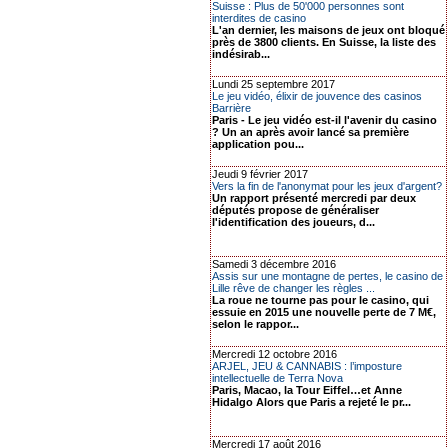
Suisse : Plus de 50'000 personnes sont
interdites de casino
L'an dernier, les maisons de jeux ont bloqué
près de 3800 clients. En Suisse, la liste des
indésirab...
Lundi 25 septembre 2017
Le jeu vidéo, élixir de jouvence des casinos
Barrière
Paris - Le jeu vidéo est-il l'avenir du casino
? Un an après avoir lancé sa première
application pou...
Jeudi 9 février 2017
Vers la fin de l'anonymat pour les jeux d'argent?
Un rapport présenté mercredi par deux
députés propose de généraliser
l'identification des joueurs, d...
Samedi 3 décembre 2016
Assis sur une montagne de pertes, le casino de
Lille rêve de changer les règles ...
La roue ne tourne pas pour le casino, qui
essuie en 2015 une nouvelle perte de 7 M€,
selon le rappor...
Mercredi 12 octobre 2016
ARJEL, JEU & CANNABIS : l’imposture
intellectuelle de Terra Nova
Paris, Macao, la Tour Eiffel…et Anne
Hidalgo Alors que Paris a rejeté le pr...
Mercredi 17 août 2016