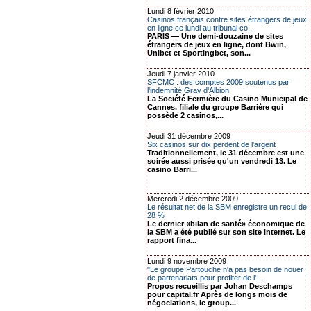
Lundi 8 février 2010
Casinos français contre sites étrangers de jeux
en ligne ce lundi au tribunal co...
PARIS — Une demi-douzaine de sites
étrangers de jeux en ligne, dont Bwin,
Unibet et Sportingbet, son...
Jeudi 7 janvier 2010
SFCMC : des comptes 2009 soutenus par
l'indemnité Gray d'Albion
La Société Fermière du Casino Municipal de
Cannes, filiale du groupe Barrière qui
possède 2 casinos,...
Jeudi 31 décembre 2009
Six casinos sur dix perdent de l'argent
Traditionnellement, le 31 décembre est une
soirée aussi prisée qu'un vendredi 13. Le
casino Barri...
Mercredi 2 décembre 2009
Le résultat net de la SBM enregistre un recul de
28 %
Le dernier «bilan de santé» économique de
la SBM a été publié sur son site internet. Le
rapport fina...
Lundi 9 novembre 2009
"Le groupe Partouche n'a pas besoin de nouer
de partenariats pour profiter de l'...
Propos recueillis par Johan Deschamps
pour capital.fr Après de longs mois de
négociations, le group...