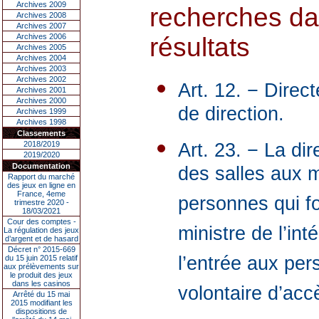
Archives 2009
recherches dan
Archives 2008
Archives 2007
Archives 2006
résultats
Archives 2005
Archives 2004
Archives 2003
Archives 2002
Art. 12. − Dire
Archives 2001
Archives 2000
de direction.
Archives 1999
Archives 1998
Classements
2018/2019
Art. 23. − La dir
2019/2020
Documentation
des salles aux 
Rapport du marché
des jeux en ligne en
France, 4eme
personnes qui fon
trimestre 2020 -
18/03/2021
Cour des comptes -
ministre de l’in
La régulation des jeux
d’argent et de hasard
Décret n° 2015-669
l’entrée aux pers
du 15 juin 2015 relatif
aux prélèvements sur
le produit des jeux
dans les casinos
volontaire d’acc
Arrêté du 15 mai
2015 modifiant les
dispositions de