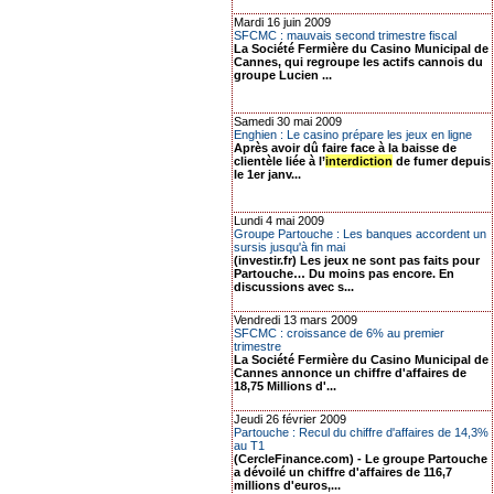
Mardi 16 juin 2009
SFCMC : mauvais second trimestre fiscal
La Société Fermière du Casino Municipal de
Cannes, qui regroupe les actifs cannois du
groupe Lucien ...
Samedi 30 mai 2009
Enghien : Le casino prépare les jeux en ligne
Après avoir dû faire face à la baisse de
clientèle liée à l’
interdiction
de fumer depuis
le 1er janv...
Lundi 4 mai 2009
Groupe Partouche : Les banques accordent un
sursis jusqu'à fin mai
(investir.fr) Les jeux ne sont pas faits pour
Partouche… Du moins pas encore. En
discussions avec s...
Vendredi 13 mars 2009
SFCMC : croissance de 6% au premier
trimestre
La Société Fermière du Casino Municipal de
Cannes annonce un chiffre d'affaires de
18,75 Millions d'...
Jeudi 26 février 2009
Partouche : Recul du chiffre d'affaires de 14,3%
au T1
(CercleFinance.com) - Le groupe Partouche
a dévoilé un chiffre d'affaires de 116,7
millions d'euros,...