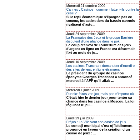
Mercredi 21 octobre 2009
Cannes : Casinos : comment luttent-ils contre la
crise ?
Si le repli économique n'épargne pas ce
secteur, les casinotiers du bassin cannois
rivalisent d'astu...
Jeudi 24 septembre 2009
La Française des Jeux et le groupe Barrière
discutent d'une alliance dans le pok...
Le coup d'envoi de l'ouverture des jeux
d'argent en ligne en France est désormais
fixé au mois de ju...
Jeudi 10 septembre 2009
Les casinos Tranchant demandent d'interdire
des sites de jeux en ligne étrangers
Le président du groupe de casinos
éponyme Georges Tranchant a annoncé
mercredi à l'AFP qu'il allait ...
Mercredi 1 juillet 2009
Russie: faites vos jeu, mais pas n’importe où
C‘était hier le dernier jour pour tenter sa
chance dans les casinos à Moscou. La loi
régulant le jeu...
Lundi 29 juin 2009
Fréjus : La Ville veut son casino de jeux
Le conseil municipal s'est officiellement
prononcé en faveur de la création d'un
casino de jeux : ...