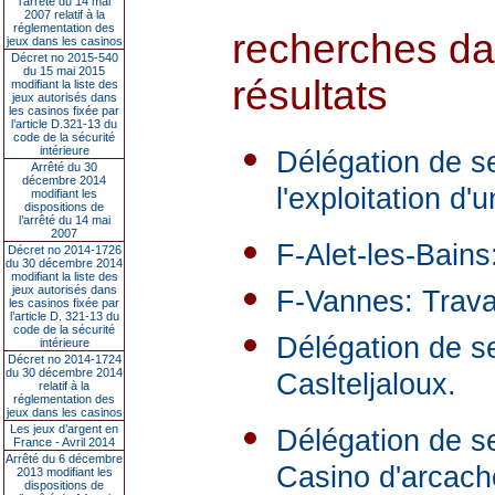
l’arrêté du 14 mai
2007 relatif à la
réglementation des
recherches da
jeux dans les casinos
Décret no 2015-540
du 15 mai 2015
résultats
modifiant la liste des
jeux autorisés dans
les casinos fixée par
l’article D.321-13 du
code de la sécurité
intérieure
Délégation de se
Arrêté du 30
décembre 2014
l'exploitation d
modifiant les
dispositions de
l’arrêté du 14 mai
2007
F-Alet-les-Bains
Décret no 2014-1726
du 30 décembre 2014
modifiant la liste des
jeux autorisés dans
F-Vannes: Trava
les casinos fixée par
l’article D. 321-13 du
code de la sécurité
Délégation de se
intérieure
Décret no 2014-1724
du 30 décembre 2014
Caslteljaloux.
relatif à la
réglementation des
jeux dans les casinos
Les jeux d’argent en
Délégation de se
France - Avril 2014
Arrêté du 6 décembre
Casino d'arcach
2013 modifiant les
dispositions de