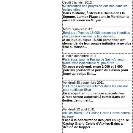
Jeudi 5 janvier 2012
Multiplication des projets de casinos dans les
petites villes
Dans la Marne, à Mers-les-Bains dans la
Somme, Larmor-Plage dans le Morbihan et
même Kourou en Guyan...
Mardi 3 janvier 2012
Belgique : Près de 16 000 personnes interdites
d'accès aux casinos, à leur deman...
A ce jour, quelque 15 888 personnes ont
demandé, de leur propre initiative, à ne plus
être autorisée...
Lundi 5 décembre 2011
Pari réussi pour le Pasino de Saint-Amand,
place forte indiscutable du poker fra...
Chaque week-end, entre 2 000 et 3 000
joueurs poussent la porte du Pasino pour
jouer au poker. Ils s...
Vendredi 30 septembre 2011
les Grecs autorisés à fumer dans les casinos
pour renflouer l'Etat
En s'acquittant d'une taxe spéciale, les
Grecs seront autorisés à fumer dans les
boites de nuit et l...
Vendredi 12 août 2011
Aix-les-Bains : Le Casino Grand Cercle contre-
attaque
Face à la concurrence des jeux en ligne, le
Casino Grand Cercle d’Aix-les-Bains a
décidé de frapper ...