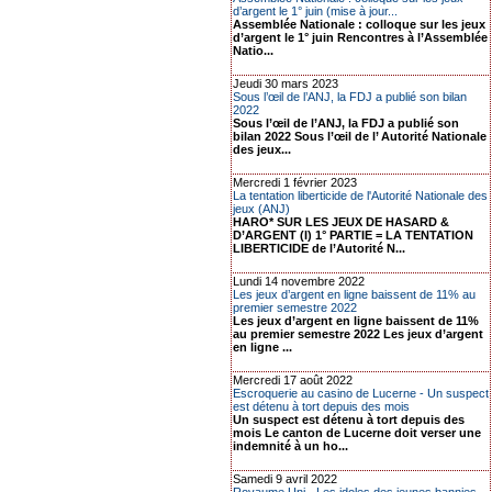
d’argent le 1° juin (mise à jour...
Assemblée Nationale : colloque sur les jeux
d’argent le 1° juin Rencontres à l’Assemblée
Natio...
Jeudi 30 mars 2023
Sous l’œil de l’ANJ, la FDJ a publié son bilan
2022
Sous l’œil de l’ANJ, la FDJ a publié son
bilan 2022 Sous l’œil de l’ Autorité Nationale
des jeux...
Mercredi 1 février 2023
La tentation liberticide de l'Autorité Nationale des
jeux (ANJ)
HARO* SUR LES JEUX DE HASARD &
D’ARGENT (I) 1° PARTIE = LA TENTATION
LIBERTICIDE de l’Autorité N...
Lundi 14 novembre 2022
Les jeux d’argent en ligne baissent de 11% au
premier semestre 2022
Les jeux d’argent en ligne baissent de 11%
au premier semestre 2022 Les jeux d’argent
en ligne ...
Mercredi 17 août 2022
Escroquerie au casino de Lucerne - Un suspect
est détenu à tort depuis des mois
Un suspect est détenu à tort depuis des
mois Le canton de Lucerne doit verser une
indemnité à un ho...
Samedi 9 avril 2022