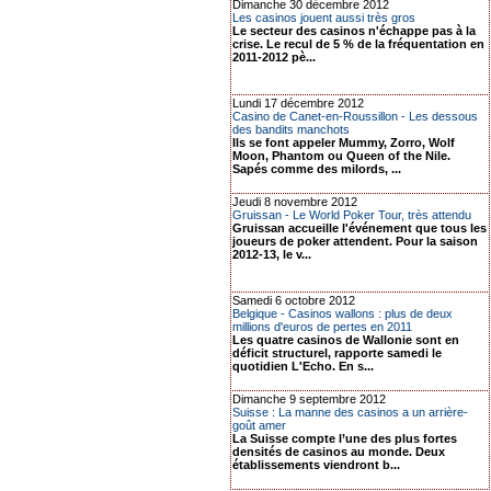
Dimanche 30 décembre 2012
Les casinos jouent aussi très gros
Le secteur des casinos n'échappe pas à la
crise. Le recul de 5 % de la fréquentation en
2011-2012 pè...
Lundi 17 décembre 2012
Casino de Canet-en-Roussillon - Les dessous
des bandits manchots
Ils se font appeler Mummy, Zorro, Wolf
Moon, Phantom ou Queen of the Nile.
Sapés comme des milords, ...
Jeudi 8 novembre 2012
Gruissan - Le World Poker Tour, très attendu
Gruissan accueille l'événement que tous les
joueurs de poker attendent. Pour la saison
2012-13, le v...
Samedi 6 octobre 2012
Belgique - Casinos wallons : plus de deux
millions d'euros de pertes en 2011
Les quatre casinos de Wallonie sont en
déficit structurel, rapporte samedi le
quotidien L'Echo. En s...
Dimanche 9 septembre 2012
Suisse : La manne des casinos a un arrière-
goût amer
La Suisse compte l’une des plus fortes
densités de casinos au monde. Deux
établissements viendront b...