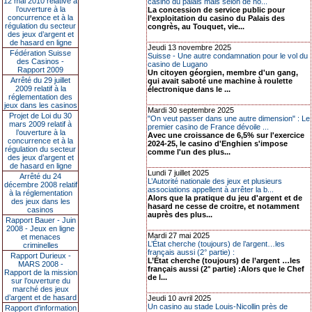
12 mai 2010 relative à
casino du palais mais selon de no...
l’ouverture à la
La concession de service public pour
concurrence et à la
l’exploitation du casino du Palais des
régulation du secteur
congrès, au Touquet, vie...
des jeux d’argent et
de hasard en ligne
Jeudi 13 novembre 2025
Fédération Suisse
Suisse - Une autre condamnation pour le vol du
des Casinos -
casino de Lugano
Rapport 2009
Un citoyen géorgien, membre d'un gang,
Arrêté du 29 juillet
qui avait saboté une machine à roulette
2009 relatif à la
électronique dans le ...
réglementation des
jeux dans les casinos
Mardi 30 septembre 2025
Projet de Loi du 30
"On veut passer dans une autre dimension" : Le
mars 2009 relatif à
premier casino de France dévoile ...
l’ouverture à la
Avec une croissance de 6,5% sur l'exercice
concurrence et à la
2024-25, le casino d'Enghien s'impose
régulation du secteur
comme l'un des plus...
des jeux d’argent et
de hasard en ligne
Lundi 7 juillet 2025
Arrêté du 24
L’Autorité nationale des jeux et plusieurs
décembre 2008 relatif
associations appellent à arrêter la b...
à la réglementation
Alors que la pratique du jeu d'argent et de
des jeux dans les
hasard ne cesse de croitre, et notamment
casinos
auprès des plus...
Rapport Bauer - Juin
2008 - Jeux en ligne
Mardi 27 mai 2025
et menaces
L’État cherche (toujours) de l’argent…les
criminelles
français aussi (2° partie) :
Rapport Durieux -
L’État cherche (toujours) de l’argent …les
MARS 2008 -
français aussi (2° partie) :Alors que le Chef
Rapport de la mission
de l...
sur l’ouverture du
marché des jeux
d’argent et de hasard
Jeudi 10 avril 2025
Un casino au stade Louis-Nicollin près de
Rapport d'information