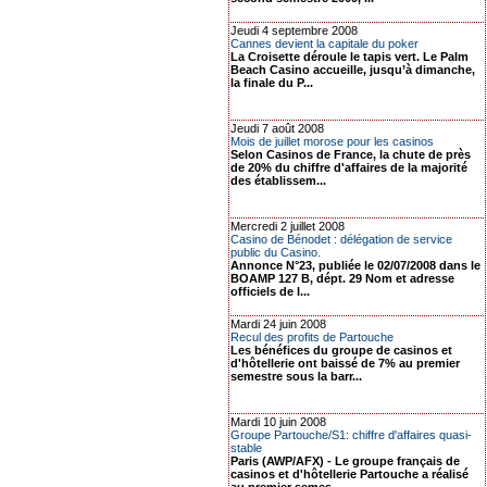
Jeudi 4 septembre 2008
Cannes devient la capitale du poker
La Croisette déroule le tapis vert. Le Palm
Beach Casino accueille, jusqu’à dimanche,
la finale du P...
Jeudi 7 août 2008
Mois de juillet morose pour les casinos
Selon Casinos de France, la chute de près
de 20% du chiffre d'affaires de la majorité
des établissem...
Mercredi 2 juillet 2008
Casino de Bénodet : délégation de service
public du Casino.
Annonce N°23, publiée le 02/07/2008 dans le
BOAMP 127 B, dépt. 29 Nom et adresse
officiels de l...
Mardi 24 juin 2008
Recul des profits de Partouche
Les bénéfices du groupe de casinos et
d'hôtellerie ont baissé de 7% au premier
semestre sous la barr...
Mardi 10 juin 2008
Groupe Partouche/S1: chiffre d'affaires quasi-
stable
Paris (AWP/AFX) - Le groupe français de
casinos et d'hôtellerie Partouche a réalisé