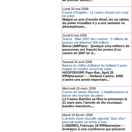
au premier semes...
Lundi 26 mai 2008
Casino d'Enghien : Le casino réussit son coup
de poker
Malgré un prix d'entrée élevé, les six tables
de poker installées il y a une semaine ne
désemplissen...
Jeudi 8 mai 2008
Suisse : Bilan 2007 des casinos : 5 millions de
joueurs ont dépensé 908 millions...
Berne (AWP/ats) - Quelque cinq millions de
personnes ont franchi les portes d'un
casino en 2007 en S...
Samedi 26 avril 2008
Baisse du chiffre d'affaires du Holland Casino
malgré un nombre record de visite...
HOOFDDORP, Pays-Bas, April 25
/PRNewswire/ -- - Holland Casino: 2008
s'avère une année important...
Mercredi 19 mars 2008
Casino de Sainte-Maxime : L'établissement va
lancer des tournois de poker
Le Casino Barrière va fêter le printemps le
21 mars avec l'arrivée de dix nouveaux
bandits manchots....
Mardi 19 février 2008
L'arrivée d'une nouvelle cigarette "plus sûre"
pourrait mettre un terme à l'inte...
LONDRES, February 18 /PRNewswire/ -- -
Invitation à une conférence qui présente