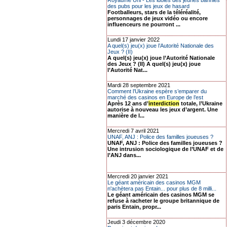
Royaume Uni - Les idoles des jeunes bannies
des pubs pour les jeux de hasard
Footballeurs, stars de la téléréalité,
personnages de jeux vidéo ou encore
influenceurs ne pourront ...
Lundi 17 janvier 2022
A quel(s) jeu(x) joue l’Autorité Nationale des
Jeux ? (II)
A quel(s) jeu(x) joue l’Autorité Nationale
des Jeux ? (II) A quel(s) jeu(x) joue
l’Autorité Nat...
Mardi 28 septembre 2021
Comment l’Ukraine espère s’emparer du
marché des casinos en Europe de l’est
Après 12 ans d’
interdiction
totale, l’Ukraine
autorise à nouveau les jeux d’argent. Une
manière de l...
Mercredi 7 avril 2021
UNAF, ANJ : Police des familles joueuses ?
UNAF, ANJ : Police des familles joueuses ?
Une intrusion sociologique de l’UNAF et de
l’ANJ dans...
Mercredi 20 janvier 2021
Le géant américain des casinos MGM
n'achètera pas Entain... pour plus de 8 milli...
Le géant américain des casinos MGM se
refuse à racheter le groupe britannique de
paris Entain, propr...
Jeudi 3 décembre 2020