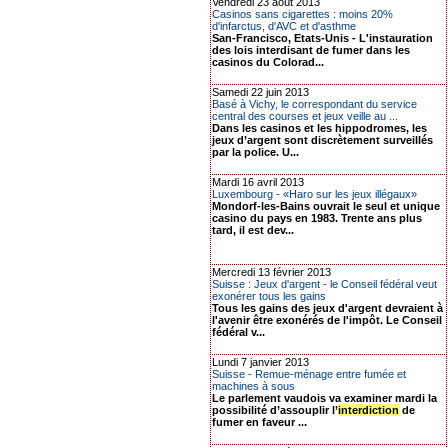
Vendredi 23 août 2013
Casinos sans cigarettes : moins 20%
d'infarctus, d'AVC et d'asthme
San-Francisco, Etats-Unis - L'instauration
des lois interdisant de fumer dans les
casinos du Colorad...
Samedi 22 juin 2013
Basé à Vichy, le correspondant du service
central des courses et jeux veille au ...
Dans les casinos et les hippodromes, les
jeux d’argent sont discrètement surveillés
par la police. U...
Mardi 16 avril 2013
Luxembourg - «Haro sur les jeux illégaux»
Mondorf-les-Bains ouvrait le seul et unique
casino du pays en 1983. Trente ans plus
tard, il est dev...
Mercredi 13 février 2013
Suisse : Jeux d'argent - le Conseil fédéral veut
exonérer tous les gains
Tous les gains des jeux d'argent devraient à
l'avenir être exonérés de l'impôt. Le Conseil
fédéral v...
Lundi 7 janvier 2013
Suisse - Remue-ménage entre fumée et
machines à sous
Le parlement vaudois va examiner mardi la
possibilité d’assouplir l’
interdiction
de
fumer en faveur ...