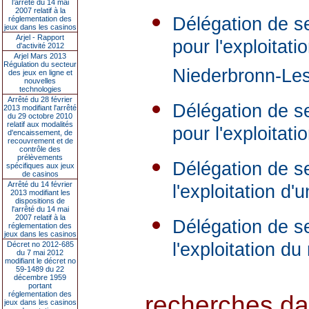
l’arrêté du 14 mai
2007 relatif à la
Délégation de s
réglementation des
jeux dans les casinos
Arjel - Rapport
pour l'exploita
d'activité 2012
Arjel Mars 2013
Régulation du secteur
Niederbronn-Le
des jeux en ligne et
nouvelles
technologies
Arrêté du 28 février
Délégation de s
2013 modifiant l'arrêté
du 29 octobre 2010
relatif aux modalités
pour l'exploitat
d'encaissement, de
recouvrement et de
contrôle des
prélèvements
Délégation de se
spécifiques aux jeux
de casinos
Arrêté du 14 février
l'exploitation d
2013 modifiant les
dispositions de
l'arrêté du 14 mai
2007 relatif à la
Délégation de s
réglementation des
jeux dans les casinos
l'exploitation d
Décret no 2012-685
du 7 mai 2012
modifiant le décret no
59-1489 du 22
décembre 1959
portant
réglementation des
recherches dans
jeux dans les casinos