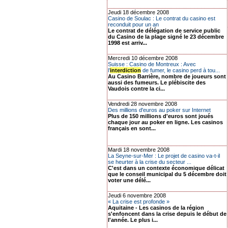
Jeudi 18 décembre 2008
Casino de Soulac : Le contrat du casino est
reconduit pour un an
Le contrat de délégation de service public
du Casino de la plage signé le 23 décembre
1998 est arriv...
Mercredi 10 décembre 2008
Suisse : Casino de Montreux : Avec
l’
interdiction
de fumer, le casino perd à tou...
Au Casino Barrière, nombre de joueurs sont
aussi des fumeurs. Le plébiscite des
Vaudois contre la ci...
Vendredi 28 novembre 2008
Des millions d'euros au poker sur Internet
Plus de 150 millions d'euros sont joués
chaque jour au poker en ligne. Les casinos
français en sont...
Mardi 18 novembre 2008
La Seyne-sur-Mer : Le projet de casino va-t-il
se heurter à la crise du secteur ...
C'est dans un contexte économique délicat
que le conseil municipal du 5 décembre doit
voter une délé...
Jeudi 6 novembre 2008
« La crise est profonde »
Aquitaine - Les casinos de la région
s'enfoncent dans la crise depuis le début de
l'année. Le plus i...