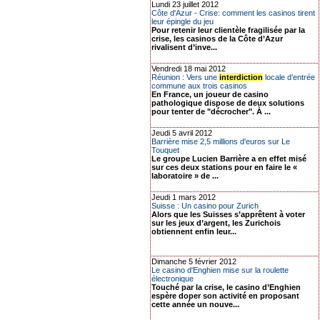
Lundi 23 juillet 2012
Côte d'Azur - Crise: comment les casinos tirent
leur épingle du jeu
Pour retenir leur clientèle fragilisée par la
crise, les casinos de la Côte d’Azur
rivalisent d’inve...
Vendredi 18 mai 2012
Réunion : Vers une
interdiction
locale d’entrée
commune aux trois casinos
En France, un joueur de casino
pathologique dispose de deux solutions
pour tenter de "décrocher". À ...
Jeudi 5 avril 2012
Barrière mise 2,5 millions d'euros sur Le
Touquet
Le groupe Lucien Barrière a en effet misé
sur ces deux stations pour en faire le «
laboratoire » de ...
Jeudi 1 mars 2012
Suisse : Un casino pour Zurich
Alors que les Suisses s’apprêtent à voter
sur les jeux d’argent, les Zurichois
obtiennent enfin leur...
Dimanche 5 février 2012
Le casino d'Enghien mise sur la roulette
électronique
Touché par la crise, le casino d’Enghien
espère doper son activité en proposant
cette année un nouve...